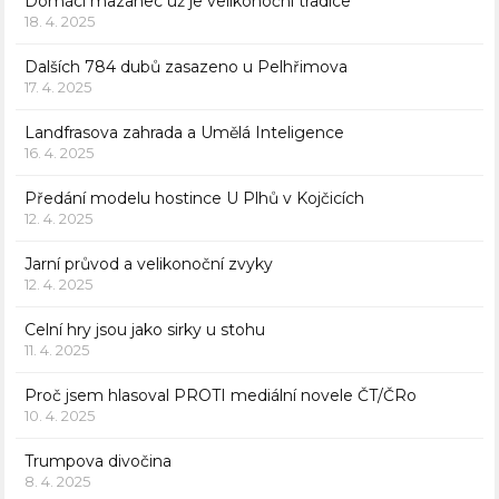
Domácí mazanec už je velikonoční tradice
18. 4. 2025
Dalších 784 dubů zasazeno u Pelhřimova
17. 4. 2025
Landfrasova zahrada a Umělá Inteligence
16. 4. 2025
Předání modelu hostince U Plhů v Kojčicích
12. 4. 2025
Jarní průvod a velikonoční zvyky
12. 4. 2025
Celní hry jsou jako sirky u stohu
11. 4. 2025
Proč jsem hlasoval PROTI mediální novele ČT/ČRo
10. 4. 2025
Trumpova divočina
8. 4. 2025