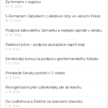
Za firmami v regionu
20. 12. 2024
S Romanem Jabůrkem z úklidové čety ve vánoční Praze
19. 12. 2024
Podpora žákovského Jarmarku a nejlepší vajčnák v okrsku
13. 12. 2024
Paliativní péče – podpora spolupráce napříč kraji
9. 12. 2024
Senátorský bonus na podporu gentlemanského fotbalu
7. 12. 2024
Předseda Senátu potřetí v J. Hradci
6. 12. 2024
Reorganizační plán úzkokolejky jde do krachu
6. 12. 2024
Do Lodhéřova a Deštné za starostmi starostů
5. 12. 2024