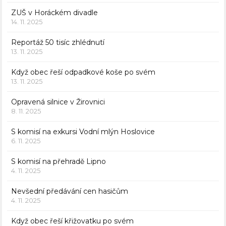
ZUŠ v Horáckém divadle
14. 11. 2025
Reportáž 50 tisíc zhlédnutí
13. 11. 2025
Když obec řeší odpadkové koše po svém
13. 11. 2025
Opravená silnice v Žirovnici
8. 11. 2025
S komisí na exkursi Vodní mlýn Hoslovice
6. 11. 2025
S komisí na přehradě Lipno
4. 11. 2025
Nevšední předávání cen hasičům
4. 11. 2025
Když obec řeší křižovatku po svém