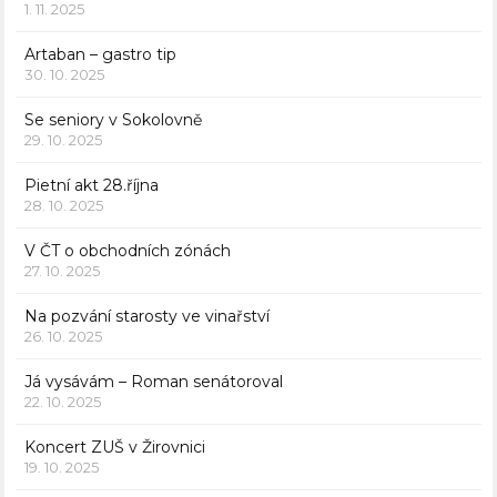
1. 11. 2025
Artaban – gastro tip
30. 10. 2025
Se seniory v Sokolovně
29. 10. 2025
Pietní akt 28.října
28. 10. 2025
V ČT o obchodních zónách
27. 10. 2025
Na pozvání starosty ve vinařství
26. 10. 2025
Já vysávám – Roman senátoroval
22. 10. 2025
Koncert ZUŠ v Žirovnici
19. 10. 2025