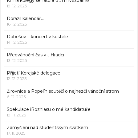
Kniha kolegy senátora o JH hvězdárně
19. 12. 2025
Dorazil kalendář…
16. 12. 2025
Dobešov – koncert v kostele
14. 12. 2025
Předvánoční čas v J.Hradci
13. 12. 2025
Přijetí Korejské delegace
12. 12. 2025
Žirovnice a Popelín soutěží o nejhezčí vánoční strom
6. 12. 2025
Spekulace iRozhlasu o mé kandidatuře
19. 11. 2025
Zamyšlení nad studentským svátkem
17. 11. 2025