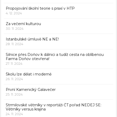
Propojování školní teorie s praxí v HTP
4. 12. 2024
Za večerní kulturou
30. 11. 2024
Istanbulské úmluvě NE a NE!
28. 11. 2024
Silnice přes Doňov k dálnici a tudíž cesta na oblíbenou
Farma Doňov otevřena!
27. 11. 2024
Školu lze dělat i moderně
26. 11. 2024
První Kamenický Galavečer
25. 11. 2024
Strmilovské větrníky v reportáži ČT pořad NEDEJ SE:
Větrníky versus krajina
24. 11. 2024