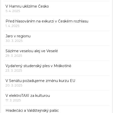
V Hamru uklízíme Česko
5. 4. 2025
Před hlasováním na exkurzi v Českém rozhlasu
1. 4. 2025
Jaro v regionu
30. 3. 2025
Sázíme veselou alej ve Veselé
29. 3. 2025
Vydařený studenský ples v Mrákotíně
23. 3. 2025
V Senátu požadujeme změnu kurzu EU
20. 3. 2025
V elektroTAXI za kulturou
17. 3. 2025
Hradečáci a Valdštejnský palác