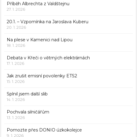
Příběh Albrechta z Valdštejnu
27. 1. 2026
20.1. – Vzpomínka na Jaroslava Kuberu
20. 1. 2026
Na plese v Kamenici nad Lipou
18. 1. 2026
Debata v Křeči o větrných elektrárnách
17. 1. 2026
Jak zrušit emisní povolenky ETS2
15. 1. 2026
Splnil jsem další slib
14. 1. 2026
Pochvala silničářům
13. 1. 2026
Pomozte přes DONIO úzkokolejce
9. 1. 2026