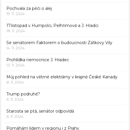
Pochvala za péči o alej
19. 11. 2024
17.listopad v Humpolci, Pelhřimově a J. Hradci
18. 11. 2024
Se senátorem Faktorem o budoucnosti Zátkovy Vily
14. 11. 2024
Prohlídka nemocnice J. Hradec
13. 11. 2024
Můj pohled na větrné elektrárny v krajině České Kanady
8. 11. 2024
Trump podruhé?
6. 11. 2024
Starosta se ptá, senátor odpovídá
6. 11. 2024
Pomáhám lidem v regionu i z Prahy