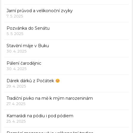
Jarní průvod a velikonoční zvyky
7. 5. 2025
Pozvánka do Senátu
5. 5. 2025
Stavění máje v Buku
30. 4. 2025
Pálení čarodějnic
30. 4. 2025
Dárek dárků z Počátek
29. 4. 2025
Tradiční pivko na mě k mým narozeninám
27. 4. 2025
Kamarádi na pódiu i pod pódiem
25. 4. 2025