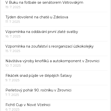
V Buku na fotbale se senátorem Větrovským
19. 7. 2025
Týden dovolené na chatě u Zdešova
17. 7. 2025
Vzpomínka na oddávání první zlaté svatby
16. 7. 2025
Vzpomínka na zoufalství s reorganizací úzkokolejky
15. 7. 2025
Návštěva výroby knoflíků a autokomponent v Žirovnici
10. 7. 2025
Fikáček snad půjde ve šlépějích Šatavy
9. 7. 2025
Perleťový pohár 90. ročníku v Žirovnici
7. 7. 2025
Fichtl Cup v Nové Včelnici
6. 7. 2025