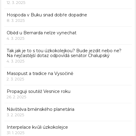
12. 3. 2025
Hospoda v Buku snad dobře dopadne
8. 3. 2025
Oběd u Bernarda nelze vynechat
4. 3. 2025
Tak jak je to s tou úzkokolejkou? Bude jezdit nebo ne?
Na nejčastější dotaz odpovídá senátor Chalupský
4. 3. 2025
Masopust a tradice na Vysočině
2. 3. 2025
Propaguji soutěž Vesnice roku
26. 2. 2025
Návštěva brněnského planetária
3. 2. 2025
Interpelace kvůli úzkokolejce
31. 1. 2025