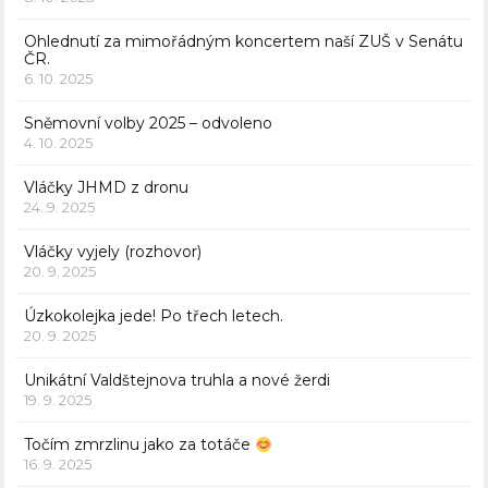
Ohlednutí za mimořádným koncertem naší ZUŠ v Senátu
ČR.
6. 10. 2025
Sněmovní volby 2025 – odvoleno
4. 10. 2025
Vláčky JHMD z dronu
24. 9. 2025
Vláčky vyjely (rozhovor)
20. 9. 2025
Úzkokolejka jede! Po třech letech.
20. 9. 2025
Unikátní Valdštejnova truhla a nové žerdi
19. 9. 2025
Točím zmrzlinu jako za totáče
16. 9. 2025