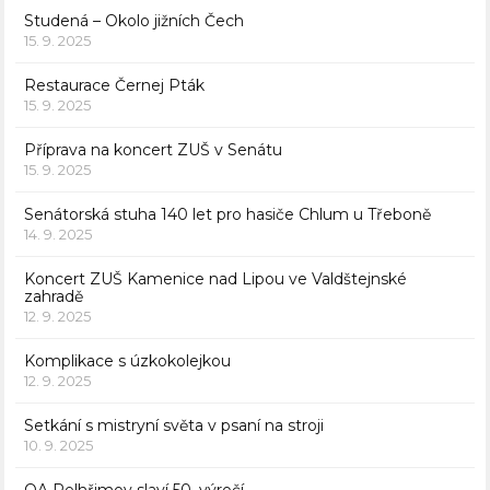
Studená – Okolo jižních Čech
15. 9. 2025
Restaurace Černej Pták
15. 9. 2025
Příprava na koncert ZUŠ v Senátu
15. 9. 2025
Senátorská stuha 140 let pro hasiče Chlum u Třeboně
14. 9. 2025
Koncert ZUŠ Kamenice nad Lipou ve Valdštejnské
zahradě
12. 9. 2025
Komplikace s úzkokolejkou
12. 9. 2025
Setkání s mistryní světa v psaní na stroji
10. 9. 2025