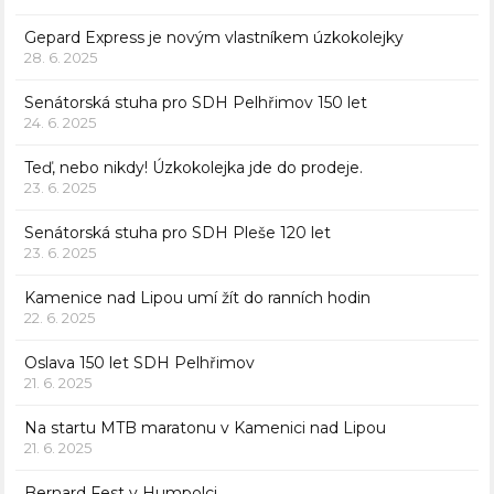
Gepard Express je novým vlastníkem úzkokolejky
28. 6. 2025
Senátorská stuha pro SDH Pelhřimov 150 let
24. 6. 2025
Teď, nebo nikdy! Úzkokolejka jde do prodeje.
23. 6. 2025
Senátorská stuha pro SDH Pleše 120 let
23. 6. 2025
Kamenice nad Lipou umí žít do ranních hodin
22. 6. 2025
Oslava 150 let SDH Pelhřimov
21. 6. 2025
Na startu MTB maratonu v Kamenici nad Lipou
21. 6. 2025
Bernard Fest v Humpolci