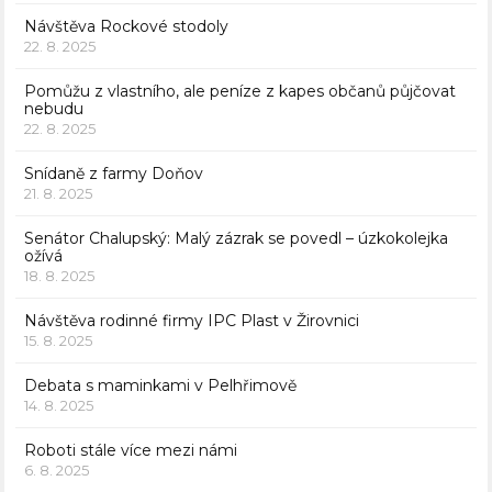
Návštěva Rockové stodoly
22. 8. 2025
Pomůžu z vlastního, ale peníze z kapes občanů půjčovat
nebudu
22. 8. 2025
Snídaně z farmy Doňov
21. 8. 2025
Senátor Chalupský: Malý zázrak se povedl – úzkokolejka
ožívá
18. 8. 2025
Návštěva rodinné firmy IPC Plast v Žirovnici
15. 8. 2025
Debata s maminkami v Pelhřimově
14. 8. 2025
Roboti stále více mezi námi
6. 8. 2025