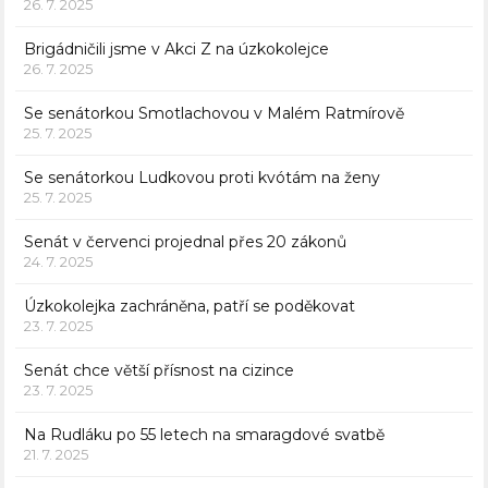
26. 7. 2025
Brigádničili jsme v Akci Z na úzkokolejce
26. 7. 2025
Se senátorkou Smotlachovou v Malém Ratmírově
25. 7. 2025
Se senátorkou Ludkovou proti kvótám na ženy
25. 7. 2025
Senát v červenci projednal přes 20 zákonů
24. 7. 2025
Úzkokolejka zachráněna, patří se poděkovat
23. 7. 2025
Senát chce větší přísnost na cizince
23. 7. 2025
Na Rudláku po 55 letech na smaragdové svatbě
21. 7. 2025