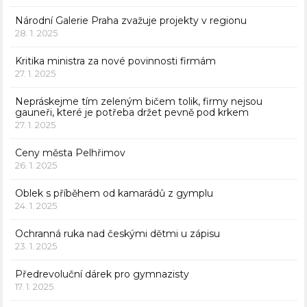
Národní Galerie Praha zvažuje projekty v regionu
28. 1. 2025
Kritika ministra za nové povinnosti firmám
27. 1. 2025
Nepráskejme tím zeleným bičem tolik, firmy nejsou
gauneři, které je potřeba držet pevně pod krkem
27. 1. 2025
Ceny města Pelhřimov
26. 1. 2025
Oblek s příběhem od kamarádů z gymplu
24. 1. 2025
Ochranná ruka nad českými dětmi u zápisu
23. 1. 2025
Předrevoluční dárek pro gymnazisty
17. 1. 2025