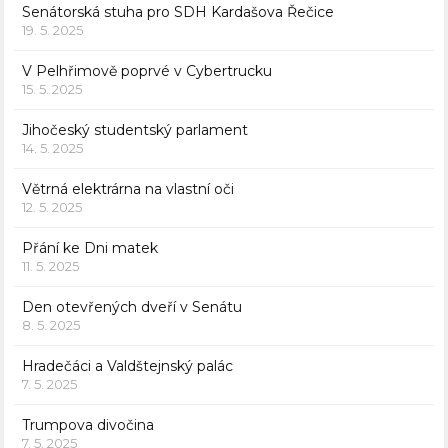
Senátorská stuha pro SDH Kardašova Řečice
19. 5. 2025
V Pelhřimově poprvé v Cybertrucku
15. 5. 2025
Jihočeský studentský parlament
14. 5. 2025
Větrná elektrárna na vlastní oči
12. 5. 2025
Přání ke Dni matek
11. 5. 2025
Den otevřených dveří v Senátu
8. 5. 2025
Hradečáci a Valdštejnský palác
7. 5. 2025
Trumpova divočina
7. 5. 2025