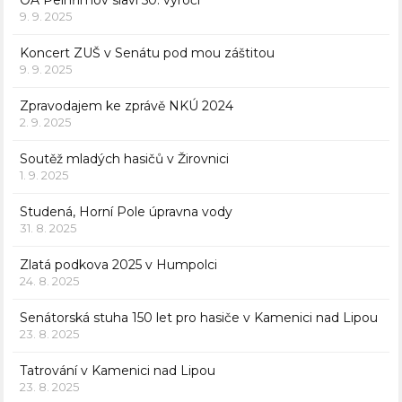
OA Pelhřimov slaví 50. výročí
9. 9. 2025
Koncert ZUŠ v Senátu pod mou záštitou
9. 9. 2025
Zpravodajem ke zprávě NKÚ 2024
2. 9. 2025
Soutěž mladých hasičů v Žirovnici
1. 9. 2025
Studená, Horní Pole úpravna vody
31. 8. 2025
Zlatá podkova 2025 v Humpolci
24. 8. 2025
Senátorská stuha 150 let pro hasiče v Kamenici nad Lipou
23. 8. 2025
Tatrování v Kamenici nad Lipou
23. 8. 2025