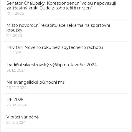
Senátor Chalupský: Korespondenční volbu nepovažuji
za šťastný krok! Bude z toho ještě mrzení…
10. 1. 2025
Místo novoroční rekapitulace reklama na sportovní
kroužky
7. 1. 2025
Přivítání Nového roku bez zbytečného rachotu
1. 1. 2025
Tradiční silvestrovský výšlap na Javořici 2024
31. 12. 2024
Na evangelické půlnoční mši
25. 12. 2024
PF 2025
23. 12. 2024
V práci vánočně
21. 12. 2024