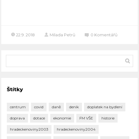
Celý článek
22.9. 2018
Milada Petrů
0
Komentářů
Štítky
centrum
covid
daně
deník
doplatek na bydlení
doprava
dotace
ekonomie
FM VŠE
historie
hradeckenoviny2003
hradeckenoviny2004