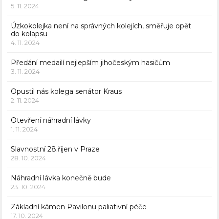
5. 11. 2024
Úzkokolejka není na správných kolejích, směřuje opět
do kolapsu
4. 11. 2024
Předání medailí nejlepším jihočeským hasičům
3. 11. 2024
Opustil nás kolega senátor Kraus
2. 11. 2024
Otevření náhradní lávky
1. 11. 2024
Slavnostní 28.říjen v Praze
28. 10. 2024
Náhradní lávka konečně bude
23. 10. 2024
Základní kámen Pavilonu paliativní péče
17. 10. 2024