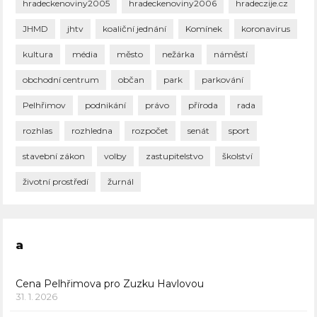
hradeckenoviny2005
hradeckenoviny2006
hradeczije.cz
JHMD
jhtv
koaliční jednání
Komínek
koronavirus
kultura
média
město
nežárka
náměstí
obchodní centrum
občan
park
parkování
Pelhřimov
podnikání
právo
příroda
rada
rozhlas
rozhledna
rozpočet
senát
sport
stavební zákon
volby
zastupitelstvo
školství
životní prostředí
žurnál
a
Cena Pelhřimova pro Zuzku Havlovou
31. 1. 2026