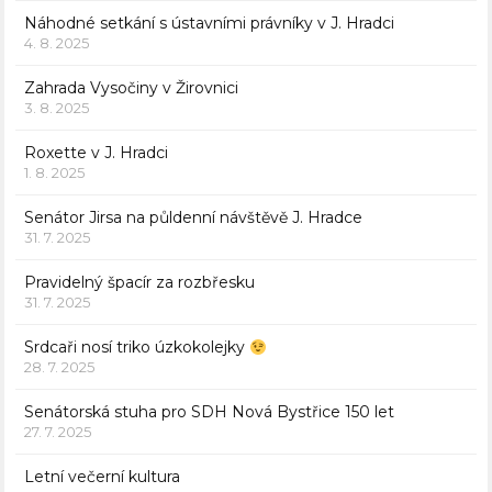
Náhodné setkání s ústavními právníky v J. Hradci
4. 8. 2025
Zahrada Vysočiny v Žirovnici
3. 8. 2025
Roxette v J. Hradci
1. 8. 2025
Senátor Jirsa na půldenní návštěvě J. Hradce
31. 7. 2025
Pravidelný špacír za rozbřesku
31. 7. 2025
Srdcaři nosí triko úzkokolejky
28. 7. 2025
Senátorská stuha pro SDH Nová Bystřice 150 let
27. 7. 2025
Letní večerní kultura