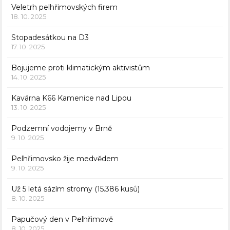
Veletrh pelhřimovských firem
18. 10. 2025
Stopadesátkou na D3
17. 10. 2025
Bojujeme proti klimatickým aktivistům
14. 10. 2025
Kavárna K66 Kamenice nad Lipou
13. 10. 2025
Podzemní vodojemy v Brně
9. 10. 2025
Pelhřimovsko žije medvědem
9. 10. 2025
Už 5 letá sázím stromy (15.386 kusů)
8. 10. 2025
Papučový den v Pelhřimově
8. 10. 2025