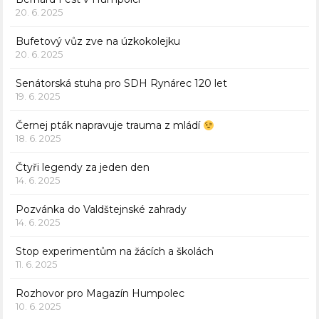
20. 6. 2025
Bufetový vůz zve na úzkokolejku
20. 6. 2025
Senátorská stuha pro SDH Rynárec 120 let
19. 6. 2025
Černej pták napravuje trauma z mládí
18. 6. 2025
Čtyři legendy za jeden den
14. 6. 2025
Pozvánka do Valdštejnské zahrady
14. 6. 2025
Stop experimentům na žácích a školách
11. 6. 2025
Rozhovor pro Magazín Humpolec
10. 6. 2025