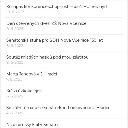
Kompas konkurenceschopnosti – další EU nesmysl
10. 6. 2025
Den otevřených dveří ZŠ Nová Včelnice
8. 6. 2025
Senátorská stuha pro SDH Nová Včelnice 150 let
8. 6. 2025
Soutěž mladých hasičů pod mou záštitou
8. 6. 2025
Marta Jandová v J. Hradci
7. 6. 2025
Krása úzkokolejek
6. 6. 2025
Sociální témata se senátorkou Ludkovou v J. Hradci
4. 6. 2025
Nizozemský král v Senátu