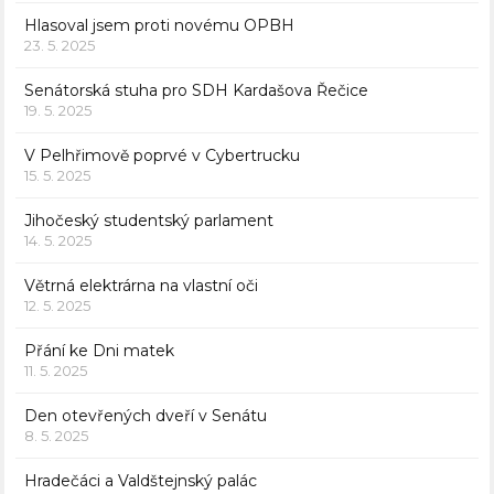
Hlasoval jsem proti novému OPBH
23. 5. 2025
Senátorská stuha pro SDH Kardašova Řečice
19. 5. 2025
V Pelhřimově poprvé v Cybertrucku
15. 5. 2025
Jihočeský studentský parlament
14. 5. 2025
Větrná elektrárna na vlastní oči
12. 5. 2025
Přání ke Dni matek
11. 5. 2025
Den otevřených dveří v Senátu
8. 5. 2025
Hradečáci a Valdštejnský palác