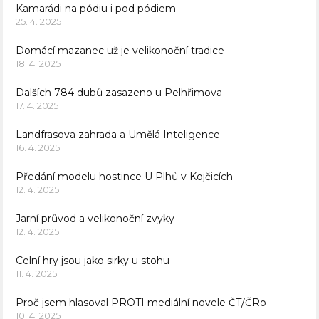
Kamarádi na pódiu i pod pódiem
25. 4. 2025
Domácí mazanec už je velikonoční tradice
18. 4. 2025
Dalších 784 dubů zasazeno u Pelhřimova
17. 4. 2025
Landfrasova zahrada a Umělá Inteligence
16. 4. 2025
Předání modelu hostince U Plhů v Kojčicích
12. 4. 2025
Jarní průvod a velikonoční zvyky
12. 4. 2025
Celní hry jsou jako sirky u stohu
11. 4. 2025
Proč jsem hlasoval PROTI mediální novele ČT/ČRo
10. 4. 2025