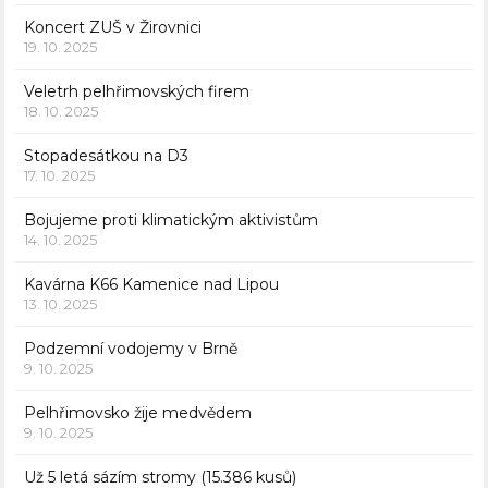
Koncert ZUŠ v Žirovnici
19. 10. 2025
Veletrh pelhřimovských firem
18. 10. 2025
Stopadesátkou na D3
17. 10. 2025
Bojujeme proti klimatickým aktivistům
14. 10. 2025
Kavárna K66 Kamenice nad Lipou
13. 10. 2025
Podzemní vodojemy v Brně
9. 10. 2025
Pelhřimovsko žije medvědem
9. 10. 2025
Už 5 letá sázím stromy (15.386 kusů)