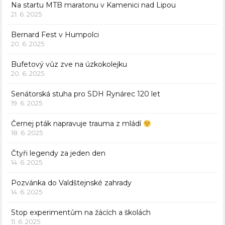
Na startu MTB maratonu v Kamenici nad Lipou
21. 6. 2025
Bernard Fest v Humpolci
20. 6. 2025
Bufetový vůz zve na úzkokolejku
20. 6. 2025
Senátorská stuha pro SDH Rynárec 120 let
19. 6. 2025
Černej pták napravuje trauma z mládí
18. 6. 2025
Čtyři legendy za jeden den
14. 6. 2025
Pozvánka do Valdštejnské zahrady
14. 6. 2025
Stop experimentům na žácích a školách
11. 6. 2025