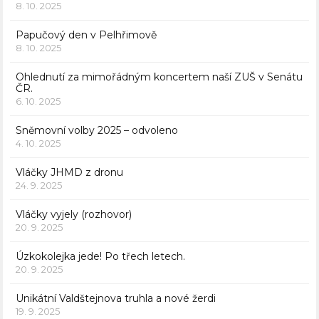
8. 10. 2025
Papučový den v Pelhřimově
8. 10. 2025
Ohlednutí za mimořádným koncertem naší ZUŠ v Senátu
ČR.
6. 10. 2025
Sněmovní volby 2025 – odvoleno
4. 10. 2025
Vláčky JHMD z dronu
24. 9. 2025
Vláčky vyjely (rozhovor)
20. 9. 2025
Úzkokolejka jede! Po třech letech.
20. 9. 2025
Unikátní Valdštejnova truhla a nové žerdi
19. 9. 2025