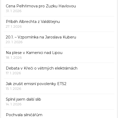
Cena Pelhřimova pro Zuzku Havlovou
31. 1. 2026
Příběh Albrechta z Valdštejnu
27. 1. 2026
20.1. – Vzpomínka na Jaroslava Kuberu
20. 1. 2026
Na plese v Kamenici nad Lipou
18. 1. 2026
Debata v Křeči o větrných elektrárnách
17. 1. 2026
Jak zrušit emisní povolenky ETS2
15. 1. 2026
Splnil jsem další slib
14. 1. 2026
Pochvala silničářům