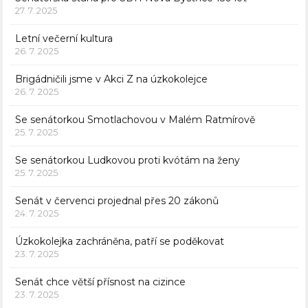
27. 7. 2025
Letní večerní kultura
26. 7. 2025
Brigádničili jsme v Akci Z na úzkokolejce
26. 7. 2025
Se senátorkou Smotlachovou v Malém Ratmírově
25. 7. 2025
Se senátorkou Ludkovou proti kvótám na ženy
25. 7. 2025
Senát v červenci projednal přes 20 zákonů
24. 7. 2025
Úzkokolejka zachráněna, patří se poděkovat
23. 7. 2025
Senát chce větší přísnost na cizince
23. 7. 2025