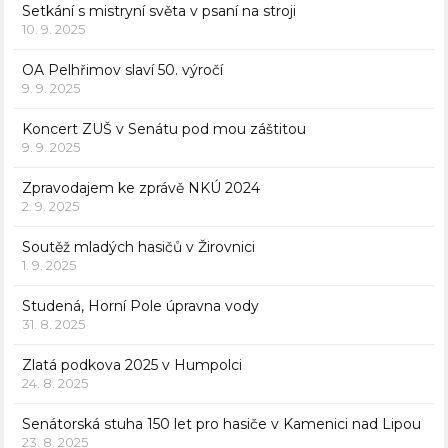
Setkání s mistryní světa v psaní na stroji
10. 9. 2025
OA Pelhřimov slaví 50. výročí
9. 9. 2025
Koncert ZUŠ v Senátu pod mou záštitou
9. 9. 2025
Zpravodajem ke zprávě NKÚ 2024
2. 9. 2025
Soutěž mladých hasičů v Žirovnici
1. 9. 2025
Studená, Horní Pole úpravna vody
31. 8. 2025
Zlatá podkova 2025 v Humpolci
24. 8. 2025
Senátorská stuha 150 let pro hasiče v Kamenici nad Lipou
23. 8. 2025