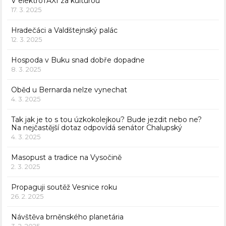
V elektroTAXI za kulturou
17. 3. 2025
Hradečáci a Valdštejnský palác
12. 3. 2025
Hospoda v Buku snad dobře dopadne
8. 3. 2025
Oběd u Bernarda nelze vynechat
4. 3. 2025
Tak jak je to s tou úzkokolejkou? Bude jezdit nebo ne?
Na nejčastější dotaz odpovídá senátor Chalupský
4. 3. 2025
Masopust a tradice na Vysočině
2. 3. 2025
Propaguji soutěž Vesnice roku
26. 2. 2025
Návštěva brněnského planetária