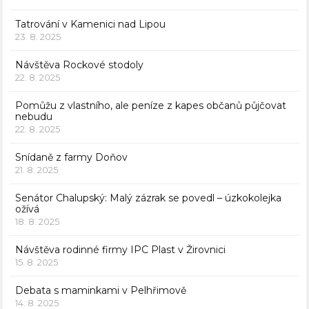
Tatrování v Kamenici nad Lipou
23. 8. 2025
Návštěva Rockové stodoly
22. 8. 2025
Pomůžu z vlastního, ale peníze z kapes občanů půjčovat
nebudu
22. 8. 2025
Snídaně z farmy Doňov
21. 8. 2025
Senátor Chalupský: Malý zázrak se povedl – úzkokolejka
ožívá
18. 8. 2025
Návštěva rodinné firmy IPC Plast v Žirovnici
15. 8. 2025
Debata s maminkami v Pelhřimově
14. 8. 2025