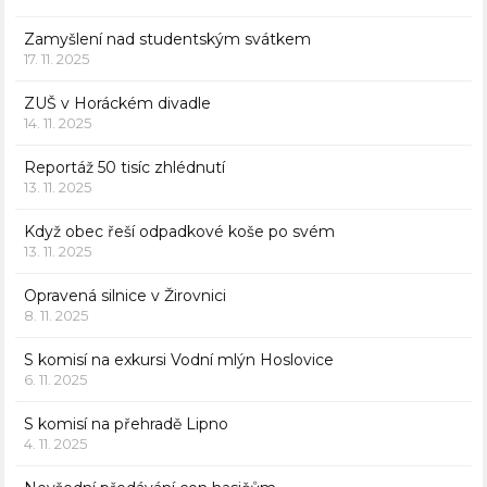
Zamyšlení nad studentským svátkem
17. 11. 2025
ZUŠ v Horáckém divadle
14. 11. 2025
Reportáž 50 tisíc zhlédnutí
13. 11. 2025
Když obec řeší odpadkové koše po svém
13. 11. 2025
Opravená silnice v Žirovnici
8. 11. 2025
S komisí na exkursi Vodní mlýn Hoslovice
6. 11. 2025
S komisí na přehradě Lipno
4. 11. 2025