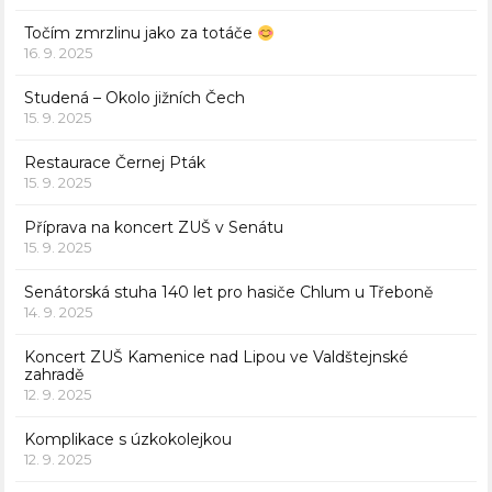
Točím zmrzlinu jako za totáče
16. 9. 2025
Studená – Okolo jižních Čech
15. 9. 2025
Restaurace Černej Pták
15. 9. 2025
Příprava na koncert ZUŠ v Senátu
15. 9. 2025
Senátorská stuha 140 let pro hasiče Chlum u Třeboně
14. 9. 2025
Koncert ZUŠ Kamenice nad Lipou ve Valdštejnské
zahradě
12. 9. 2025
Komplikace s úzkokolejkou
12. 9. 2025