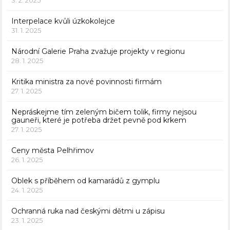
3. 2. 2025
Interpelace kvůli úzkokolejce
31. 1. 2025
Národní Galerie Praha zvažuje projekty v regionu
28. 1. 2025
Kritika ministra za nové povinnosti firmám
27. 1. 2025
Nepráskejme tím zeleným bičem tolik, firmy nejsou
gauneři, které je potřeba držet pevně pod krkem
27. 1. 2025
Ceny města Pelhřimov
26. 1. 2025
Oblek s příběhem od kamarádů z gymplu
24. 1. 2025
Ochranná ruka nad českými dětmi u zápisu
23. 1. 2025