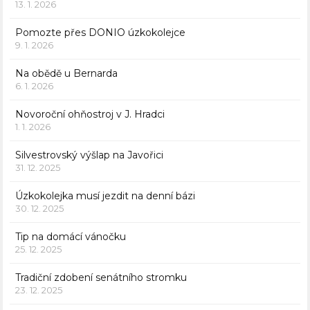
13. 1. 2026
Pomozte přes DONIO úzkokolejce
9. 1. 2026
Na obědě u Bernarda
6. 1. 2026
Novoroční ohňostroj v J. Hradci
1. 1. 2026
Silvestrovský výšlap na Javořici
31. 12. 2025
Úzkokolejka musí jezdit na denní bázi
30. 12. 2025
Tip na domácí vánočku
25. 12. 2025
Tradiční zdobení senátního stromku
23. 12. 2025