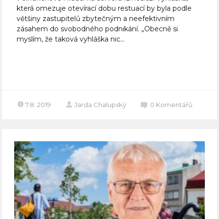
která omezuje otevírací dobu restuací by byla podle
většiny zastupitelů zbytečným a neefektivním
zásahem do svobodného podnikání. „Obecně si
myslím, že taková vyhláška nic...
Celý článek
7.8. 2019
Jarda Chalupský
0
Komentářů