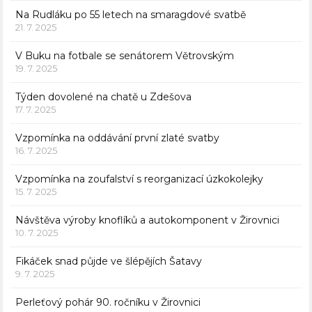
Na Rudláku po 55 letech na smaragdové svatbě
21. 7. 2025
V Buku na fotbale se senátorem Větrovským
19. 7. 2025
Týden dovolené na chatě u Zdešova
17. 7. 2025
Vzpomínka na oddávání první zlaté svatby
16. 7. 2025
Vzpomínka na zoufalství s reorganizací úzkokolejky
15. 7. 2025
Návštěva výroby knoflíků a autokomponent v Žirovnici
10. 7. 2025
Fikáček snad půjde ve šlépějích Šatavy
9. 7. 2025
Perleťový pohár 90. ročníku v Žirovnici