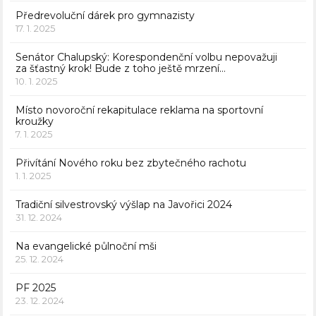
Předrevoluční dárek pro gymnazisty
17. 1. 2025
Senátor Chalupský: Korespondenční volbu nepovažuji
za šťastný krok! Bude z toho ještě mrzení…
10. 1. 2025
Místo novoroční rekapitulace reklama na sportovní
kroužky
7. 1. 2025
Přivítání Nového roku bez zbytečného rachotu
1. 1. 2025
Tradiční silvestrovský výšlap na Javořici 2024
31. 12. 2024
Na evangelické půlnoční mši
25. 12. 2024
PF 2025
23. 12. 2024