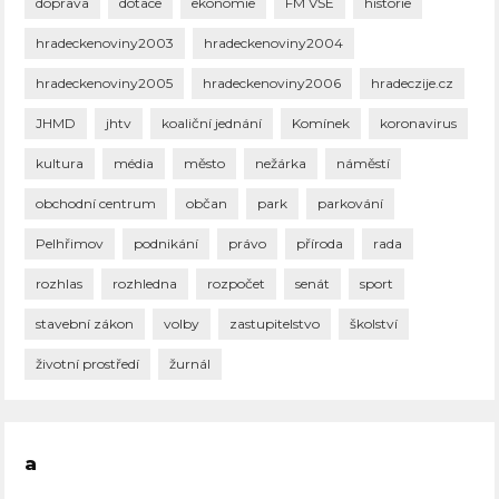
doprava
dotace
ekonomie
FM VŠE
historie
hradeckenoviny2003
hradeckenoviny2004
hradeckenoviny2005
hradeckenoviny2006
hradeczije.cz
JHMD
jhtv
koaliční jednání
Komínek
koronavirus
kultura
média
město
nežárka
náměstí
obchodní centrum
občan
park
parkování
Pelhřimov
podnikání
právo
příroda
rada
rozhlas
rozhledna
rozpočet
senát
sport
stavební zákon
volby
zastupitelstvo
školství
životní prostředí
žurnál
a