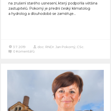
na zrušení starého usnesení, který podpořila většina
zastupitelů. Pokorný je přední český klimatolog
a hydrolog a dlouhodobě se zaměřuje...
Celý článek
3.7. 2019
doc. RNDr. Jan Pokorný, CSc.
0
Komentářů