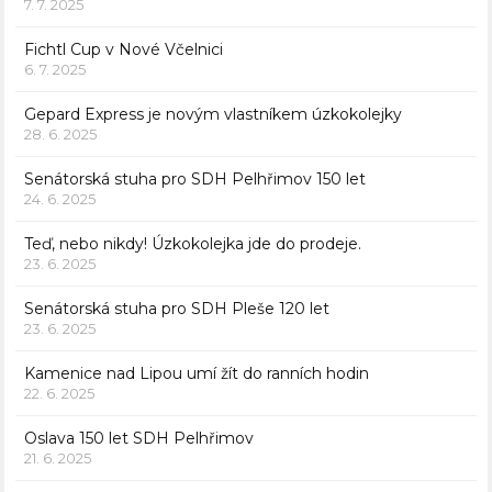
7. 7. 2025
Fichtl Cup v Nové Včelnici
6. 7. 2025
Gepard Express je novým vlastníkem úzkokolejky
28. 6. 2025
Senátorská stuha pro SDH Pelhřimov 150 let
24. 6. 2025
Teď, nebo nikdy! Úzkokolejka jde do prodeje.
23. 6. 2025
Senátorská stuha pro SDH Pleše 120 let
23. 6. 2025
Kamenice nad Lipou umí žít do ranních hodin
22. 6. 2025
Oslava 150 let SDH Pelhřimov
21. 6. 2025