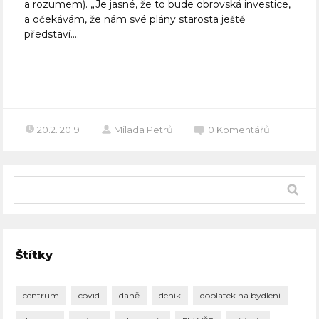
a rozumem). „Je jasné, že to bude obrovská investice,
a očekávám, že nám své plány starosta ještě
představí....
Celý článek
20.2. 2019
Milada Petrů
0
Komentářů
Štítky
centrum
covid
daně
deník
doplatek na bydlení