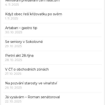
Nevšední předávání cen hasičům
4. 11. 2025
Když obec řeší křižovatku po svém
1. 11. 2025
Artaban – gastro tip
30. 10. 2025
Se seniory v Sokolovně
29. 10. 2025
Pietní akt 28.října
28. 10. 2025
V ČT o obchodních zónách
27. 10. 2025
Na pozvání starosty ve vinařství
26. 10. 2025
Já vysávám – Roman senátoroval
22. 10. 2025