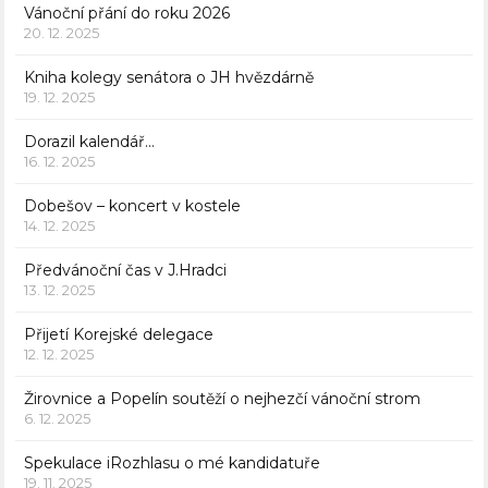
Vánoční přání do roku 2026
20. 12. 2025
Kniha kolegy senátora o JH hvězdárně
19. 12. 2025
Dorazil kalendář…
16. 12. 2025
Dobešov – koncert v kostele
14. 12. 2025
Předvánoční čas v J.Hradci
13. 12. 2025
Přijetí Korejské delegace
12. 12. 2025
Žirovnice a Popelín soutěží o nejhezčí vánoční strom
6. 12. 2025
Spekulace iRozhlasu o mé kandidatuře
19. 11. 2025