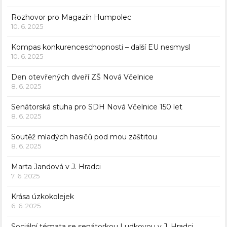
Rozhovor pro Magazín Humpolec
10. 6. 2025
Kompas konkurenceschopnosti – další EU nesmysl
10. 6. 2025
Den otevřených dveří ZŠ Nová Včelnice
8. 6. 2025
Senátorská stuha pro SDH Nová Včelnice 150 let
8. 6. 2025
Soutěž mladých hasičů pod mou záštitou
8. 6. 2025
Marta Jandová v J. Hradci
7. 6. 2025
Krása úzkokolejek
6. 6. 2025
Sociální témata se senátorkou Ludkovou v J. Hradci