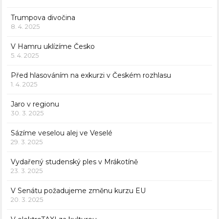
Trumpova divočina
8. 4. 2025
V Hamru uklízíme Česko
5. 4. 2025
Před hlasováním na exkurzi v Českém rozhlasu
1. 4. 2025
Jaro v regionu
30. 3. 2025
Sázíme veselou alej ve Veselé
29. 3. 2025
Vydařený studenský ples v Mrákotíně
23. 3. 2025
V Senátu požadujeme změnu kurzu EU
20. 3. 2025