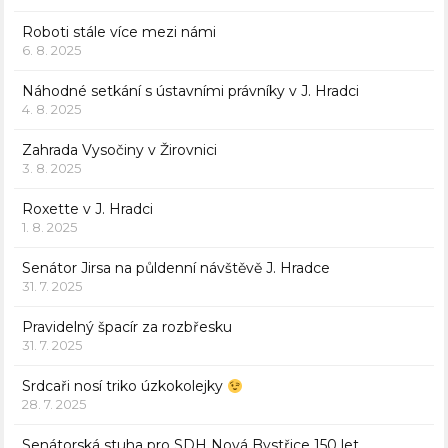
Roboti stále více mezi námi
6. 8. 2025
Náhodné setkání s ústavními právníky v J. Hradci
4. 8. 2025
Zahrada Vysočiny v Žirovnici
3. 8. 2025
Roxette v J. Hradci
1. 8. 2025
Senátor Jirsa na půldenní návštěvě J. Hradce
31. 7. 2025
Pravidelný špacír za rozbřesku
31. 7. 2025
Srdcaři nosí triko úzkokolejky
28. 7. 2025
Senátorská stuha pro SDH Nová Bystřice 150 let