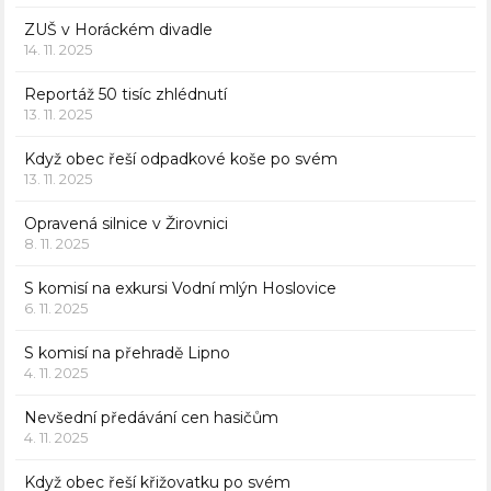
ZUŠ v Horáckém divadle
14. 11. 2025
Reportáž 50 tisíc zhlédnutí
13. 11. 2025
Když obec řeší odpadkové koše po svém
13. 11. 2025
Opravená silnice v Žirovnici
8. 11. 2025
S komisí na exkursi Vodní mlýn Hoslovice
6. 11. 2025
S komisí na přehradě Lipno
4. 11. 2025
Nevšední předávání cen hasičům
4. 11. 2025
Když obec řeší křižovatku po svém