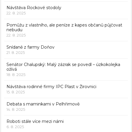
Návštěva Rockové stodoly
22. 8. 2025
Pomůžu z vlastního, ale peníze z kapes občanů půjčovat
nebudu
22. 8. 2025
Snídaně z farmy Doňov
21. 8. 2025
Senátor Chalupský: Malý zázrak se povedl – úzkokolejka
ožívá
18. 8. 2025
Návštěva rodinné firmy IPC Plast v Žirovnici
15. 8. 2025
Debata s maminkami v Pelhřimově
14. 8. 2025
Roboti stále více mezi námi
6. 8. 2025