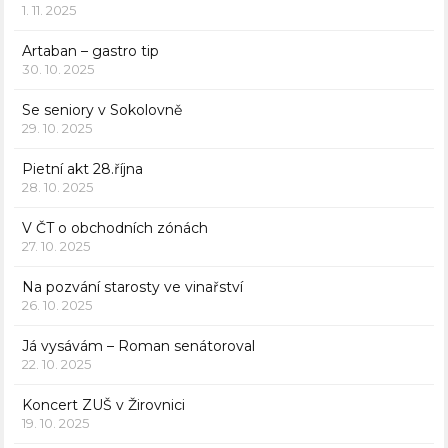
1. 11. 2025
Artaban – gastro tip
30. 10. 2025
Se seniory v Sokolovně
29. 10. 2025
Pietní akt 28.října
28. 10. 2025
V ČT o obchodních zónách
27. 10. 2025
Na pozvání starosty ve vinařství
26. 10. 2025
Já vysávám – Roman senátoroval
22. 10. 2025
Koncert ZUŠ v Žirovnici
19. 10. 2025