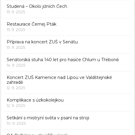
Studená – Okolo jižních Čech
15. 9. 2025
Restaurace Černej Pták
15. 9. 2025
Příprava na koncert ZUŠ v Senátu
15. 9. 2025
Senátorská stuha 140 let pro hasiče Chlum u Třeboně
14. 9. 2025
Koncert ZUŠ Kamenice nad Lipou ve Valdštejnské
zahradě
12. 9. 2025
Komplikace s úzkokolejkou
12. 9. 2025
Setkání s mistryní světa v psaní na stroji
10. 9. 2025