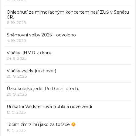
Ohlednutí za mimořádným koncertem naší ZUŠ v Senátu
ČR.
6. 10. 2025
Sněmovní volby 2025 – odvoleno
4. 10. 2025
Vláčky JHMD z dronu
24. 9. 2025
Vláčky vyjely (rozhovor)
20. 9. 2025
Úzkokolejka jede! Po třech letech.
20. 9. 2025
Unikátní Valdštejnova truhla a nové žerdi
19. 9. 2025
Točím zmrzlinu jako za totáče
16. 9. 2025