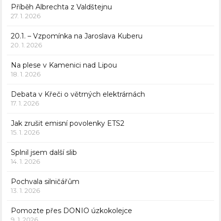
Příběh Albrechta z Valdštejnu
27. 1. 2026
20.1. – Vzpomínka na Jaroslava Kuberu
20. 1. 2026
Na plese v Kamenici nad Lipou
18. 1. 2026
Debata v Křeči o větrných elektrárnách
17. 1. 2026
Jak zrušit emisní povolenky ETS2
15. 1. 2026
Splnil jsem další slib
14. 1. 2026
Pochvala silničářům
13. 1. 2026
Pomozte přes DONIO úzkokolejce
9. 1. 2026