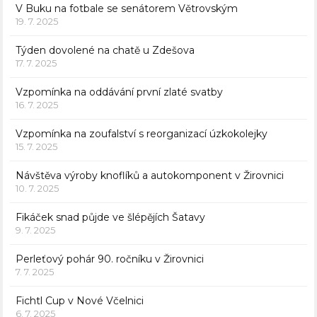
V Buku na fotbale se senátorem Větrovským
19. 7. 2025
Týden dovolené na chatě u Zdešova
17. 7. 2025
Vzpomínka na oddávání první zlaté svatby
16. 7. 2025
Vzpomínka na zoufalství s reorganizací úzkokolejky
15. 7. 2025
Návštěva výroby knoflíků a autokomponent v Žirovnici
10. 7. 2025
Fikáček snad půjde ve šlépějích Šatavy
9. 7. 2025
Perleťový pohár 90. ročníku v Žirovnici
7. 7. 2025
Fichtl Cup v Nové Včelnici
6. 7. 2025