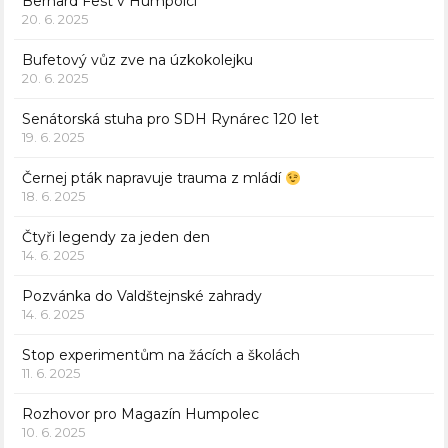
Bernard Fest v Humpolci
20. 6. 2025
Bufetový vůz zve na úzkokolejku
20. 6. 2025
Senátorská stuha pro SDH Rynárec 120 let
19. 6. 2025
Černej pták napravuje trauma z mládí
18. 6. 2025
Čtyři legendy za jeden den
14. 6. 2025
Pozvánka do Valdštejnské zahrady
14. 6. 2025
Stop experimentům na žácích a školách
11. 6. 2025
Rozhovor pro Magazín Humpolec
10. 6. 2025