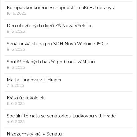
Kompas konkurenceschopnosti – další EU nesmysl
10. 6. 2025
Den otevřených dveří ZŠ Nová Včelnice
8. 6. 2025
Senátorská stuha pro SDH Nová Včelnice 150 let
8. 6. 2025
Soutěž mladých hasičů pod mou záštitou
8. 6. 2025
Marta Jandová v J. Hradci
7. 6. 2025
Krása úzkokolejek
6. 6. 2025
Sociální témata se senátorkou Ludkovou v J. Hradci
4. 6. 2025
Nizozemský král v Senátu