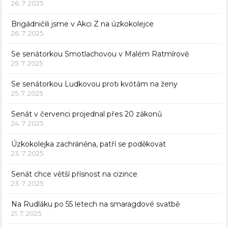
26. 7. 2025
Brigádničili jsme v Akci Z na úzkokolejce
26. 7. 2025
Se senátorkou Smotlachovou v Malém Ratmírově
25. 7. 2025
Se senátorkou Ludkovou proti kvótám na ženy
25. 7. 2025
Senát v červenci projednal přes 20 zákonů
24. 7. 2025
Úzkokolejka zachráněna, patří se poděkovat
23. 7. 2025
Senát chce větší přísnost na cizince
23. 7. 2025
Na Rudláku po 55 letech na smaragdové svatbě
21. 7. 2025