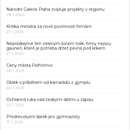
Národní Galerie Praha zvažuje projekty v regionu
28. 1. 2025
Kritika ministra za nové povinnosti firmám
27. 1. 2025
Nepráskejme tím zeleným bičem tolik, firmy nejsou
gauneři, které je potřeba držet pevně pod krkem
27. 1. 2025
Ceny města Pelhřimov
26. 1. 2025
Oblek s příběhem od kamarádů z gymplu
24. 1. 2025
Ochranná ruka nad českými dětmi u zápisu
23. 1. 2025
Předrevoluční dárek pro gymnazisty
17. 1. 2025