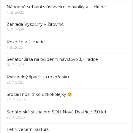
Náhodné setkání s ústavními právníky v J. Hradci
4. 8. 2025
Zahrada Vysočiny v Žirovnici
3. 8. 2025
Roxette v J. Hradci
1. 8. 2025
Senátor Jirsa na půldenní návštěvě J. Hradce
31. 7. 2025
Pravidelný špacír za rozbřesku
31. 7. 2025
Srdcaři nosí triko úzkokolejky
28. 7. 2025
Senátorská stuha pro SDH Nová Bystřice 150 let
27. 7. 2025
Letní večerní kultura