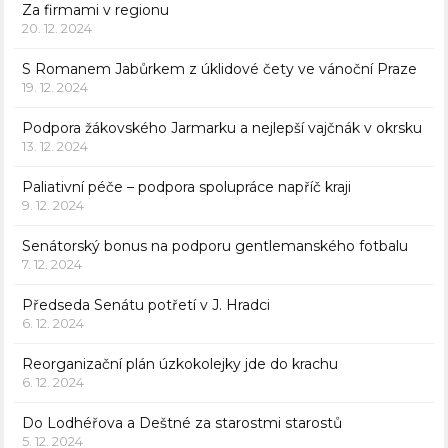
Za firmami v regionu
20. 12. 2024
S Romanem Jabůrkem z úklidové čety ve vánoční Praze
19. 12. 2024
Podpora žákovského Jarmarku a nejlepší vajčnák v okrsku
13. 12. 2024
Paliativní péče – podpora spolupráce napříč kraji
9. 12. 2024
Senátorský bonus na podporu gentlemanského fotbalu
7. 12. 2024
Předseda Senátu potřetí v J. Hradci
6. 12. 2024
Reorganizační plán úzkokolejky jde do krachu
6. 12. 2024
Do Lodhéřova a Deštné za starostmi starostů
5. 12. 2024