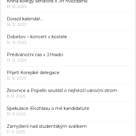
Kniha kolegy senátora o JH hvězdárně
19. 12. 2025
Dorazil kalendář…
16. 12. 2025
Dobešov – koncert v kostele
14. 12. 2025
Předvánoční čas v J.Hradci
13. 12. 2025
Přijetí Korejské delegace
12. 12. 2025
Žirovnice a Popelín soutěží o nejhezčí vánoční strom
6. 12. 2025
Spekulace iRozhlasu o mé kandidatuře
19. 11. 2025
Zamyšlení nad studentským svátkem
17. 11. 2025