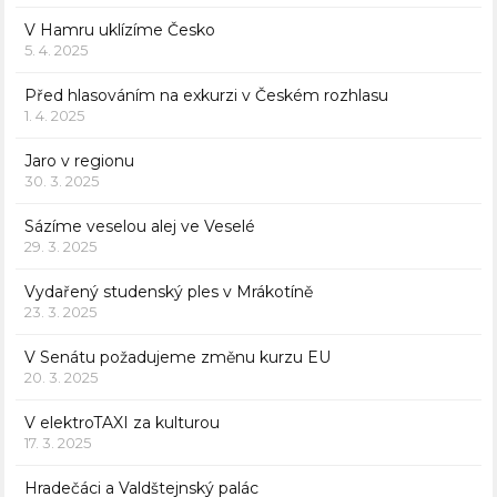
V Hamru uklízíme Česko
5. 4. 2025
Před hlasováním na exkurzi v Českém rozhlasu
1. 4. 2025
Jaro v regionu
30. 3. 2025
Sázíme veselou alej ve Veselé
29. 3. 2025
Vydařený studenský ples v Mrákotíně
23. 3. 2025
V Senátu požadujeme změnu kurzu EU
20. 3. 2025
V elektroTAXI za kulturou
17. 3. 2025
Hradečáci a Valdštejnský palác