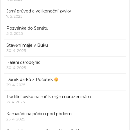
Jarní průvod a velikonoční zvyky
7. 5. 2025
Pozvánka do Senátu
5. 5. 2025
Stavění máje v Buku
30. 4. 2025
Pálení čarodějnic
30. 4. 2025
Dárek dárků z Počátek
29. 4. 2025
Tradiční pivko na mě k mým narozeninám
27. 4. 2025
Kamarádi na pódiu i pod pódiem
25. 4. 2025