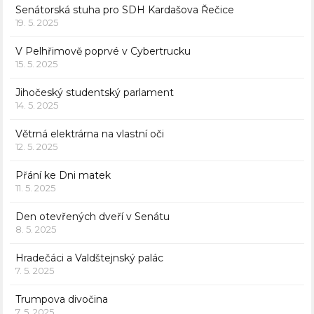
Senátorská stuha pro SDH Kardašova Řečice
19. 5. 2025
V Pelhřimově poprvé v Cybertrucku
15. 5. 2025
Jihočeský studentský parlament
14. 5. 2025
Větrná elektrárna na vlastní oči
12. 5. 2025
Přání ke Dni matek
11. 5. 2025
Den otevřených dveří v Senátu
8. 5. 2025
Hradečáci a Valdštejnský palác
7. 5. 2025
Trumpova divočina
7. 5. 2025