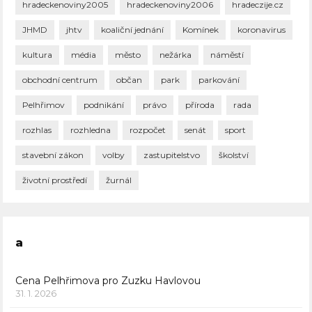
hradeckenoviny2005
hradeckenoviny2006
hradeczije.cz
JHMD
jhtv
koaliční jednání
Komínek
koronavirus
kultura
média
město
nežárka
náměstí
obchodní centrum
občan
park
parkování
Pelhřimov
podnikání
právo
příroda
rada
rozhlas
rozhledna
rozpočet
senát
sport
stavební zákon
volby
zastupitelstvo
školství
životní prostředí
žurnál
a
Cena Pelhřimova pro Zuzku Havlovou
31. 1. 2026