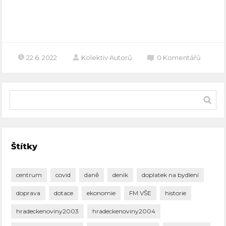
Celý článek
22.6. 2022
Kolektiv Autorů
0
Komentářů
Štítky
centrum
covid
daně
deník
doplatek na bydlení
doprava
dotace
ekonomie
FM VŠE
historie
hradeckenoviny2003
hradeckenoviny2004