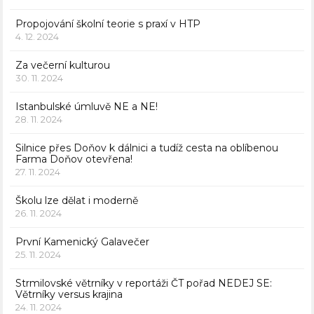
Propojování školní teorie s praxí v HTP
4. 12. 2024
Za večerní kulturou
30. 11. 2024
Istanbulské úmluvě NE a NE!
28. 11. 2024
Silnice přes Doňov k dálnici a tudíž cesta na oblíbenou
Farma Doňov otevřena!
27. 11. 2024
Školu lze dělat i moderně
26. 11. 2024
První Kamenický Galavečer
25. 11. 2024
Strmilovské větrníky v reportáži ČT pořad NEDEJ SE:
Větrníky versus krajina
24. 11. 2024