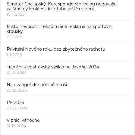
Senátor Chalupský: Korespondenční volbu nepovažuji
za šťastný krok! Bude z toho ještě mrzení…
10. 1. 2025
Místo novoroční rekapitulace reklama na sportovní
kroužky
7. 1. 2025
Přivítání Nového roku bez zbytečného rachotu
1. 1. 2025
Tradiční silvestrovský výšlap na Javořici 2024
31. 12. 2024
Na evangelické půlnoční mši
25. 12. 2024
PF 2025
23. 12. 2024
V práci vánočně
21. 12. 2024