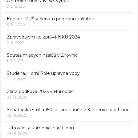
OA Pelhřimov slaví 50. výročí
9. 9. 2025
Koncert ZUŠ v Senátu pod mou záštitou
9. 9. 2025
Zpravodajem ke zprávě NKÚ 2024
2. 9. 2025
Soutěž mladých hasičů v Žirovnici
1. 9. 2025
Studená, Horní Pole úpravna vody
31. 8. 2025
Zlatá podkova 2025 v Humpolci
24. 8. 2025
Senátorská stuha 150 let pro hasiče v Kamenici nad Lipou
23. 8. 2025
Tatrování v Kamenici nad Lipou
23. 8. 2025