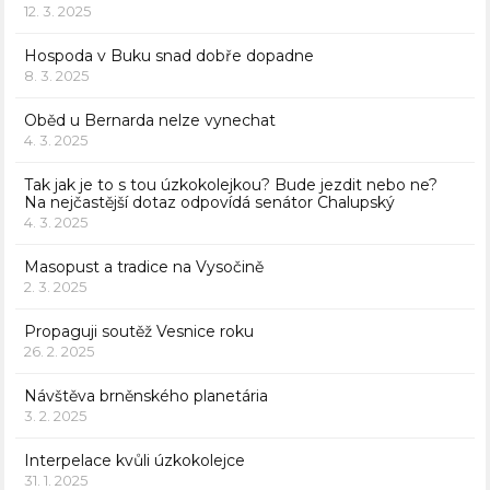
12. 3. 2025
Hospoda v Buku snad dobře dopadne
8. 3. 2025
Oběd u Bernarda nelze vynechat
4. 3. 2025
Tak jak je to s tou úzkokolejkou? Bude jezdit nebo ne?
Na nejčastější dotaz odpovídá senátor Chalupský
4. 3. 2025
Masopust a tradice na Vysočině
2. 3. 2025
Propaguji soutěž Vesnice roku
26. 2. 2025
Návštěva brněnského planetária
3. 2. 2025
Interpelace kvůli úzkokolejce
31. 1. 2025