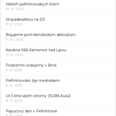
Veletrh pelhřimovských firem
18. 10. 2025
Stopadesátkou na D3
17. 10. 2025
Bojujeme proti klimatickým aktivistům
14. 10. 2025
Kavárna K66 Kamenice nad Lipou
13. 10. 2025
Podzemní vodojemy v Brně
9. 10. 2025
Pelhřimovsko žije medvědem
9. 10. 2025
Už 5 letá sázím stromy (15.386 kusů)
8. 10. 2025
Papučový den v Pelhřimově
8. 10. 2025