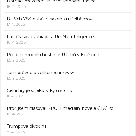
Domácí mazanec už je velikonoční tradice
18. 4. 2025
Dalších 784 dubů zasazeno u Pelhřimova
17. 4. 2025
Landfrasova zahrada a Umělá Inteligence
16. 4. 2025
Předání modelu hostince U Plhů v Kojčicích
12. 4. 2025
Jarní průvod a velikonoční zvyky
12. 4. 2025
Celní hry jsou jako sirky u stohu
11. 4. 2025
Proč jsem hlasoval PROTI mediální novele ČT/ČRo
10. 4. 2025
Trumpova divočina
8. 4. 2025