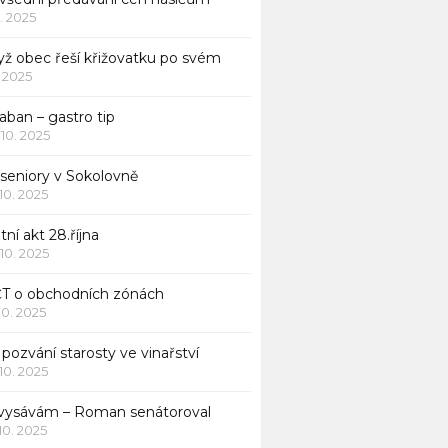
1. 2025
yž obec řeší křižovatku po svém
1. 2025
aban – gastro tip
 10. 2025
 seniory v Sokolovně
 10. 2025
tní akt 28.října
 10. 2025
ČT o obchodních zónách
 10. 2025
pozvání starosty ve vinařství
 10. 2025
 vysávám – Roman senátoroval
 10. 2025