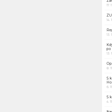
Za
17. 
ZU
14. 
Rep
13. 
Kd
po
13. 
Opr
8. 1
S k
Ho
6. 1
S 
4. 1
Ne