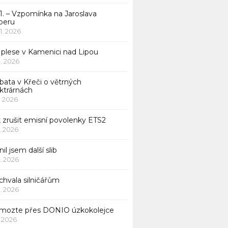
1. – Vzpomínka na Jaroslava
beru
 1. 2026
 plese v Kamenici nad Lipou
 1. 2026
bata v Křeči o větrných
ktrárnách
1. 2026
 zrušit emisní povolenky ETS2
1. 2026
nil jsem další slib
1. 2026
chvala silničářům
1. 2026
mozte přes DONIO úzkokolejce
1. 2026