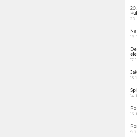
20.
Ku
20.
Na
18.
De
ele
17. 
Jak
15. 
Spl
14. 
Po
13. 
Po
9. 