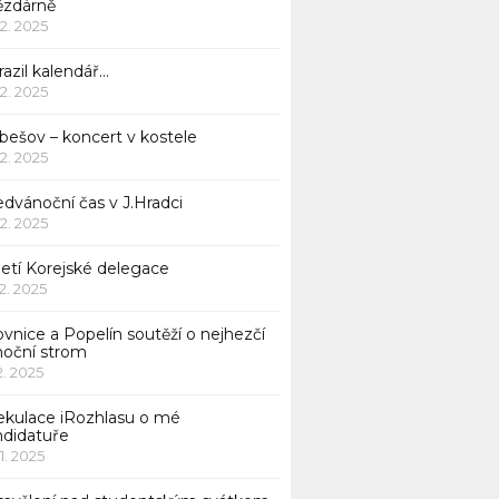
ězdárně
12. 2025
azil kalendář…
12. 2025
bešov – koncert v kostele
12. 2025
dvánoční čas v J.Hradci
12. 2025
jetí Korejské delegace
12. 2025
ovnice a Popelín soutěží o nejhezčí
noční strom
12. 2025
ekulace iRozhlasu o mé
ndidatuře
11. 2025