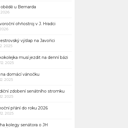
 obědě u Bernarda
1. 2026
oroční ohňostroj v J. Hradci
. 2026
vestrovský výšlap na Javořici
12. 2025
okolejka musí jezdit na denní bázi
 12. 2025
p na domácí vánočku
 12. 2025
adiční zdobení senátního stromku
 12. 2025
noční přání do roku 2026
 12. 2025
iha kolegy senátora o JH