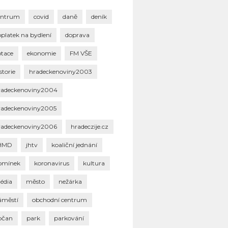
entrum
covid
daně
deník
oplatek na bydlení
doprava
otace
ekonomie
FM VŠE
storie
hradeckenoviny2003
radeckenoviny2004
radeckenoviny2005
radeckenoviny2006
hradeczije.cz
HMD
jhtv
koaliční jednání
omínek
koronavirus
kultura
édia
město
nežárka
áměstí
obchodní centrum
bčan
park
parkování