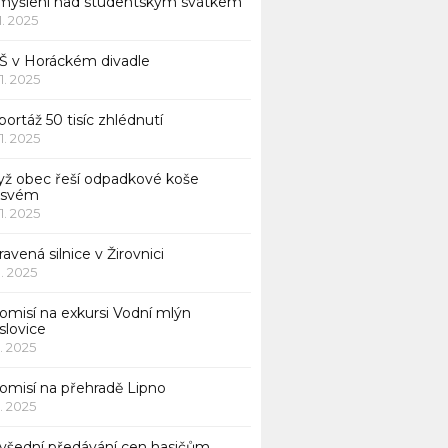
myšlení nad studentským svátkem
11. 2025
Š v Horáckém divadle
11. 2025
ortáž 50 tisíc zhlédnutí
11. 2025
yž obec řeší odpadkové koše
 svém
11. 2025
avená silnice v Žirovnici
1. 2025
omisí na exkursi Vodní mlýn
slovice
1. 2025
komisí na přehradě Lipno
1. 2025
všední předávání cen hasičům