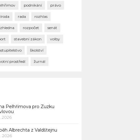
elhřimov
podnikání
právo
říroda
rada
rozhlas
ozhledna
rozpočet
senát
port
stavební zákon
volby
stupitelstvo
školství
votní prostředí
žurnál
na Pelhřimova pro Zuzku
vlovou
1. 2026
běh Albrechta z Valdštejnu
 1. 2026