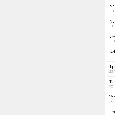
Na
6. 
Nov
1. 1
Sil
31. 
Úzk
30.
Ti
25.
Tr
23.
Vá
20.
Kn