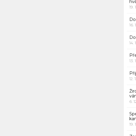
hv
19. 
Dor
16. 
Do
14. 
Pře
13. 
Při
12. 
Žir
vá
6. 
Sp
ka
19. 