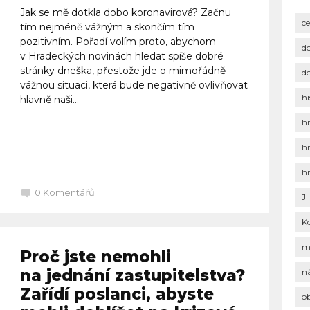
Jak se mě dotkla dobo koronavirová? Začnu
c
tím nejméně vážným a skončím tím
pozitivním. Pořadí volím proto, abychom
d
v Hradeckých novinách hledat spíše dobré
stránky dneška, přestože jde o mimořádně
d
vážnou situaci, která bude negativně ovlivňovat
hi
hlavně naši...
h
Celý článek
h
h
ů
0
Komentářů
J
K
m
Proč jste nemohli
na jednání zastupitelstva?
n
Zařídí poslanci, abyste
o