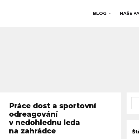
BLOG
NAŠE P
Práce dost a sportovní
odreagování
v nedohlednu leda
na zahrádce
Št