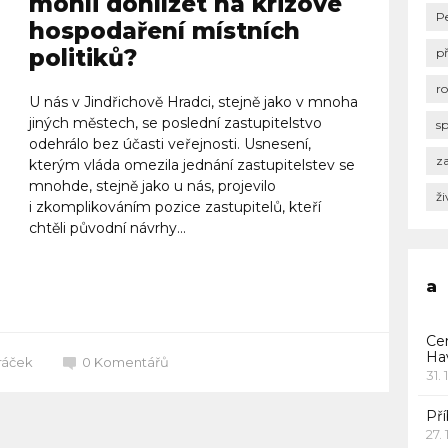
mohli dohlížet na krizové
P
hospodaření místních
politiků?
p
r
U nás v Jindřichově Hradci, stejně jako v mnoha
jiných městech, se poslední zastupitelstvo
s
odehrálo bez účasti veřejnosti. Usnesení,
za
kterým vláda omezila jednání zastupitelstev se
mnohde, stejně jako u nás, projevilo
ži
i zkomplikováním pozice zastupitelů, kteří
chtěli původní návrhy...
Celý článek
a
Ce
Ha
ráček
0
Komentářů
31. 
Pří
27.