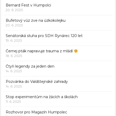
Bernard Fest v Humpolci
20. 6. 2025
Bufetový vůz zve na úzkokolejku
20. 6. 2025
Senátorská stuha pro SDH Rynárec 120 let
19. 6. 2025
Černej pták napravuje trauma z mládí
18. 6. 2025
Čtyři legendy za jeden den
14. 6. 2025
Pozvánka do Valdštejnské zahrady
14. 6. 2025
Stop experimentům na žácích a školách
11. 6. 2025
Rozhovor pro Magazín Humpolec