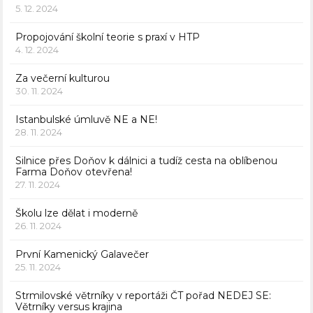
5. 12. 2024
Propojování školní teorie s praxí v HTP
4. 12. 2024
Za večerní kulturou
30. 11. 2024
Istanbulské úmluvě NE a NE!
28. 11. 2024
Silnice přes Doňov k dálnici a tudíž cesta na oblíbenou
Farma Doňov otevřena!
27. 11. 2024
Školu lze dělat i moderně
26. 11. 2024
První Kamenický Galavečer
25. 11. 2024
Strmilovské větrníky v reportáži ČT pořad NEDEJ SE:
Větrníky versus krajina