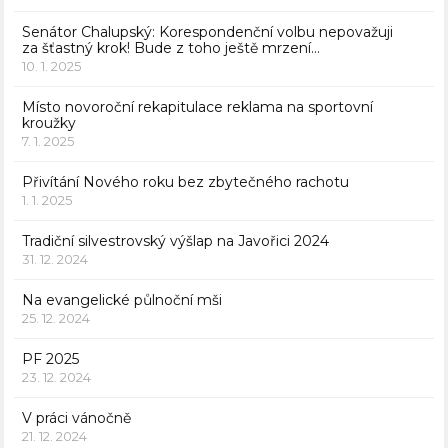
Senátor Chalupský: Korespondenční volbu nepovažuji
za šťastný krok! Bude z toho ještě mrzení…
10. 1. 2025
Místo novoroční rekapitulace reklama na sportovní
kroužky
7. 1. 2025
Přivítání Nového roku bez zbytečného rachotu
1. 1. 2025
Tradiční silvestrovský výšlap na Javořici 2024
31. 12. 2024
Na evangelické půlnoční mši
25. 12. 2024
PF 2025
23. 12. 2024
V práci vánočně
21. 12. 2024