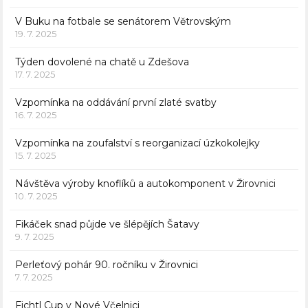
V Buku na fotbale se senátorem Větrovským
19. 7. 2025
Týden dovolené na chatě u Zdešova
17. 7. 2025
Vzpomínka na oddávání první zlaté svatby
16. 7. 2025
Vzpomínka na zoufalství s reorganizací úzkokolejky
15. 7. 2025
Návštěva výroby knoflíků a autokomponent v Žirovnici
10. 7. 2025
Fikáček snad půjde ve šlépějích Šatavy
9. 7. 2025
Perleťový pohár 90. ročníku v Žirovnici
7. 7. 2025
Fichtl Cup v Nové Včelnici