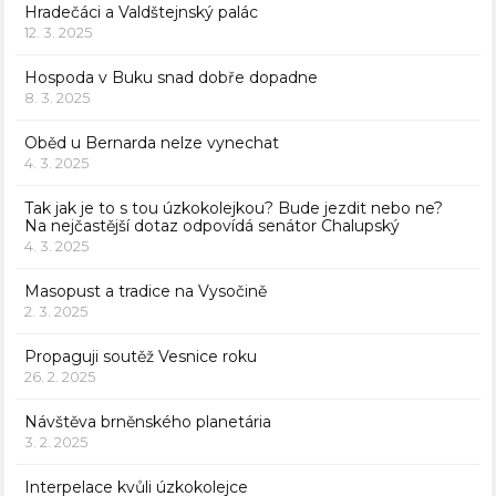
Hradečáci a Valdštejnský palác
12. 3. 2025
Hospoda v Buku snad dobře dopadne
8. 3. 2025
Oběd u Bernarda nelze vynechat
4. 3. 2025
Tak jak je to s tou úzkokolejkou? Bude jezdit nebo ne?
Na nejčastější dotaz odpovídá senátor Chalupský
4. 3. 2025
Masopust a tradice na Vysočině
2. 3. 2025
Propaguji soutěž Vesnice roku
26. 2. 2025
Návštěva brněnského planetária
3. 2. 2025
Interpelace kvůli úzkokolejce