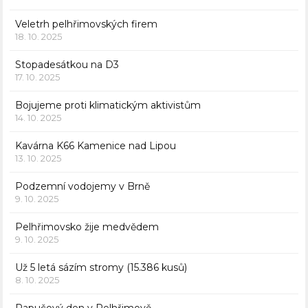
Veletrh pelhřimovských firem
18. 10. 2025
Stopadesátkou na D3
17. 10. 2025
Bojujeme proti klimatickým aktivistům
14. 10. 2025
Kavárna K66 Kamenice nad Lipou
13. 10. 2025
Podzemní vodojemy v Brně
9. 10. 2025
Pelhřimovsko žije medvědem
9. 10. 2025
Už 5 letá sázím stromy (15.386 kusů)
8. 10. 2025