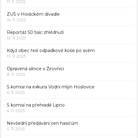
17. 11. 2025
ZUŠ v Horáckém divadle
14. 11. 2025
Reportáž 50 tisíc zhlédnutí
13. 11. 2025
Když obec řeší odpadkové koše po svém
13. 11. 2025
Opravená silnice v Žirovnici
8. 11. 2025
S komisí na exkursi Vodní mlýn Hoslovice
6. 11. 2025
S komisí na přehradě Lipno
4. 11. 2025
Nevšední předávání cen hasičům
4. 11. 2025