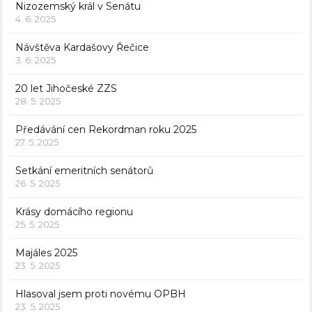
Nizozemský král v Senátu
4. 6. 2025
Návštěva Kardašovy Řečice
3. 6. 2025
20 let Jihočeské ZZS
28. 5. 2025
Předávání cen Rekordman roku 2025
27. 5. 2025
Setkání emeritních senátorů
26. 5. 2025
Krásy domácího regionu
25. 5. 2025
Majáles 2025
23. 5. 2025
Hlasoval jsem proti novému OPBH
23. 5. 2025