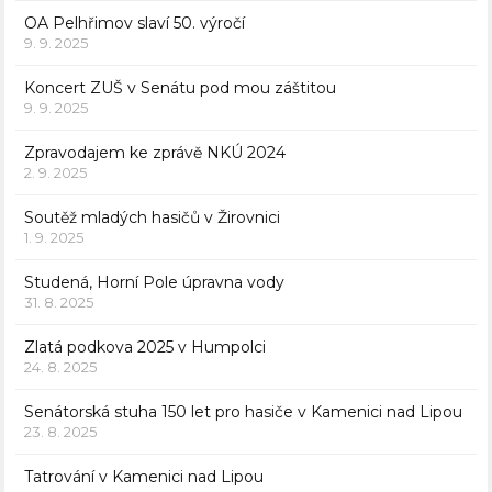
OA Pelhřimov slaví 50. výročí
9. 9. 2025
Koncert ZUŠ v Senátu pod mou záštitou
9. 9. 2025
Zpravodajem ke zprávě NKÚ 2024
2. 9. 2025
Soutěž mladých hasičů v Žirovnici
1. 9. 2025
Studená, Horní Pole úpravna vody
31. 8. 2025
Zlatá podkova 2025 v Humpolci
24. 8. 2025
Senátorská stuha 150 let pro hasiče v Kamenici nad Lipou
23. 8. 2025
Tatrování v Kamenici nad Lipou