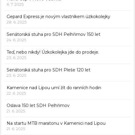
6. 7. 2025
Gepard Express je novým vlastníkem úzkokolejky
28. 6. 2025
Senátorská stuha pro SDH Pelhřimov 150 let
24. 6. 2025
Teď, nebo nikdy! Úzkokolejka jde do prodeje.
23. 6. 2025
Senátorská stuha pro SDH Pleše 120 let
23. 6. 2025
Kamenice nad Lipou umí žít do ranních hodin
22. 6. 2025
Oslava 150 let SDH Pelhřimov
21. 6. 2025
Na startu MTB maratonu v Kamenici nad Lipou
21. 6. 2025