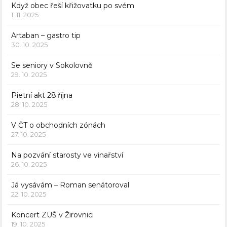
Když obec řeší křižovatku po svém
1. 11. 2025
Artaban – gastro tip
30. 10. 2025
Se seniory v Sokolovně
29. 10. 2025
Pietní akt 28.října
28. 10. 2025
V ČT o obchodních zónách
27. 10. 2025
Na pozvání starosty ve vinařství
26. 10. 2025
Já vysávám – Roman senátoroval
22. 10. 2025
Koncert ZUŠ v Žirovnici
19. 10. 2025