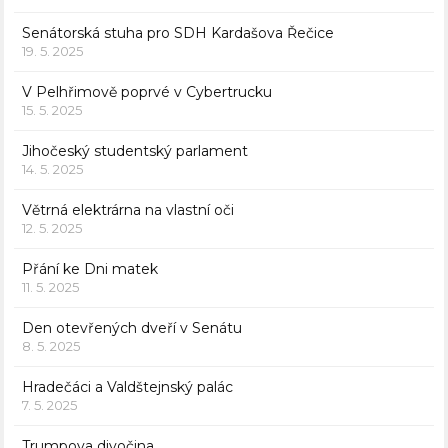
Senátorská stuha pro SDH Kardašova Řečice
19. 5. 2025
V Pelhřimově poprvé v Cybertrucku
15. 5. 2025
Jihočeský studentský parlament
14. 5. 2025
Větrná elektrárna na vlastní oči
12. 5. 2025
Přání ke Dni matek
11. 5. 2025
Den otevřených dveří v Senátu
8. 5. 2025
Hradečáci a Valdštejnský palác
7. 5. 2025
Trumpova divočina