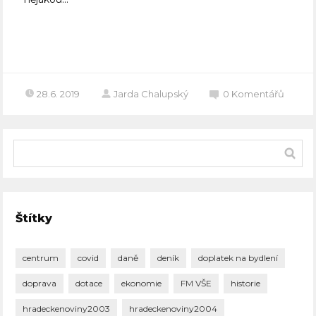
Celý článek
28.6. 2019
Jarda Chalupský
0
Komentářů
Štítky
centrum
covid
daně
deník
doplatek na bydlení
doprava
dotace
ekonomie
FM VŠE
historie
hradeckenoviny2003
hradeckenoviny2004