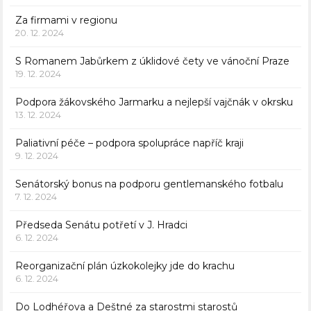
Za firmami v regionu
20. 12. 2024
S Romanem Jabůrkem z úklidové čety ve vánoční Praze
19. 12. 2024
Podpora žákovského Jarmarku a nejlepší vajčnák v okrsku
13. 12. 2024
Paliativní péče – podpora spolupráce napříč kraji
9. 12. 2024
Senátorský bonus na podporu gentlemanského fotbalu
7. 12. 2024
Předseda Senátu potřetí v J. Hradci
6. 12. 2024
Reorganizační plán úzkokolejky jde do krachu
6. 12. 2024
Do Lodhéřova a Deštné za starostmi starostů