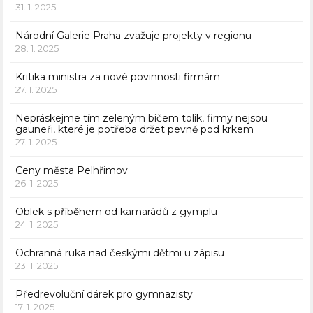
31. 1. 2025
Národní Galerie Praha zvažuje projekty v regionu
28. 1. 2025
Kritika ministra za nové povinnosti firmám
27. 1. 2025
Nepráskejme tím zeleným bičem tolik, firmy nejsou
gauneři, které je potřeba držet pevně pod krkem
27. 1. 2025
Ceny města Pelhřimov
26. 1. 2025
Oblek s příběhem od kamarádů z gymplu
24. 1. 2025
Ochranná ruka nad českými dětmi u zápisu
23. 1. 2025
Předrevoluční dárek pro gymnazisty
17. 1. 2025