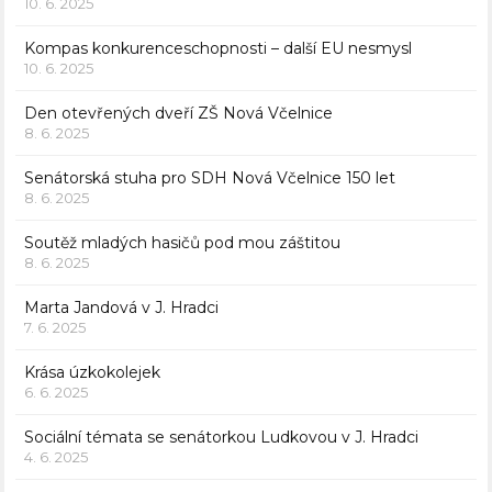
10. 6. 2025
Kompas konkurenceschopnosti – další EU nesmysl
10. 6. 2025
Den otevřených dveří ZŠ Nová Včelnice
8. 6. 2025
Senátorská stuha pro SDH Nová Včelnice 150 let
8. 6. 2025
Soutěž mladých hasičů pod mou záštitou
8. 6. 2025
Marta Jandová v J. Hradci
7. 6. 2025
Krása úzkokolejek
6. 6. 2025
Sociální témata se senátorkou Ludkovou v J. Hradci
4. 6. 2025