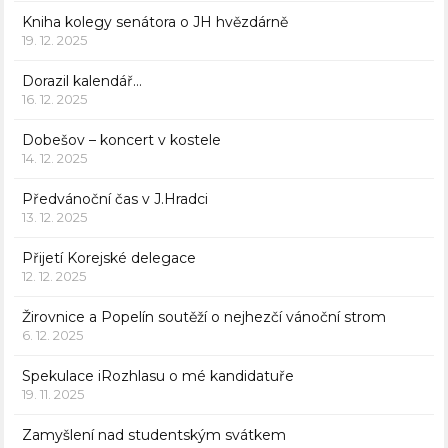
Kniha kolegy senátora o JH hvězdárně
19. 12. 2025
Dorazil kalendář…
16. 12. 2025
Dobešov – koncert v kostele
14. 12. 2025
Předvánoční čas v J.Hradci
13. 12. 2025
Přijetí Korejské delegace
12. 12. 2025
Žirovnice a Popelín soutěží o nejhezčí vánoční strom
6. 12. 2025
Spekulace iRozhlasu o mé kandidatuře
19. 11. 2025
Zamyšlení nad studentským svátkem