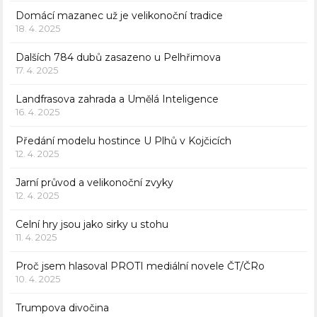
Domácí mazanec už je velikonoční tradice
18. 4. 2025
Dalších 784 dubů zasazeno u Pelhřimova
17. 4. 2025
Landfrasova zahrada a Umělá Inteligence
16. 4. 2025
Předání modelu hostince U Plhů v Kojčicích
12. 4. 2025
Jarní průvod a velikonoční zvyky
12. 4. 2025
Celní hry jsou jako sirky u stohu
11. 4. 2025
Proč jsem hlasoval PROTI mediální novele ČT/ČRo
10. 4. 2025
Trumpova divočina