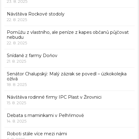
23. 8. 2025
Návštěva Rockové stodoly
22. 8. 2025
Pomůžu z vlastního, ale peníze z kapes občanů půjčovat
nebudu
22. 8. 2025
Snídaně z farmy Doňov
21. 8. 2025
Senátor Chalupský: Malý zázrak se povedl – úzkokolejka
ožívá
18. 8. 2025
Návštěva rodinné firmy IPC Plast v Žirovnici
15. 8. 2025
Debata s maminkami v Pelhřimově
14. 8. 2025
Roboti stále více mezi námi