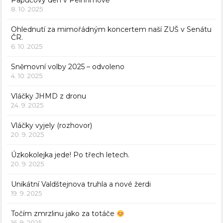
Papučový den v Pelhřimově
8. 10. 2025
Ohlednutí za mimořádným koncertem naší ZUŠ v Senátu
ČR.
6. 10. 2025
Sněmovní volby 2025 – odvoleno
4. 10. 2025
Vláčky JHMD z dronu
24. 9. 2025
Vláčky vyjely (rozhovor)
20. 9. 2025
Úzkokolejka jede! Po třech letech.
20. 9. 2025
Unikátní Valdštejnova truhla a nové žerdi
19. 9. 2025
Točím zmrzlinu jako za totáče
16. 9. 2025