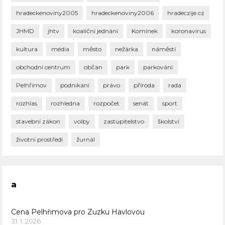
hradeckenoviny2005
hradeckenoviny2006
hradeczije.cz
JHMD
jhtv
koaliční jednání
Komínek
koronavirus
kultura
média
město
nežárka
náměstí
obchodní centrum
občan
park
parkování
Pelhřimov
podnikání
právo
příroda
rada
rozhlas
rozhledna
rozpočet
senát
sport
stavební zákon
volby
zastupitelstvo
školství
životní prostředí
žurnál
a
Cena Pelhřimova pro Zuzku Havlovou
31. 1. 2026