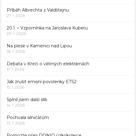
Příběh Albrechta z Valdštejnu
27. 1. 2026
20.1. – Vzpomínka na Jaroslava Kuberu
20. 1. 2026
Na plese v Kamenici nad Lipou
18. 1. 2026
Debata v Křeči o větrných elektrárnách
17. 1. 2026
Jak zrušit emisní povolenky ETS2
15. 1. 2026
Splnil jsem další slib
14. 1. 2026
Pochvala silničářům
13. 1. 2026
Pomozte přes DONIO úzkokolejce