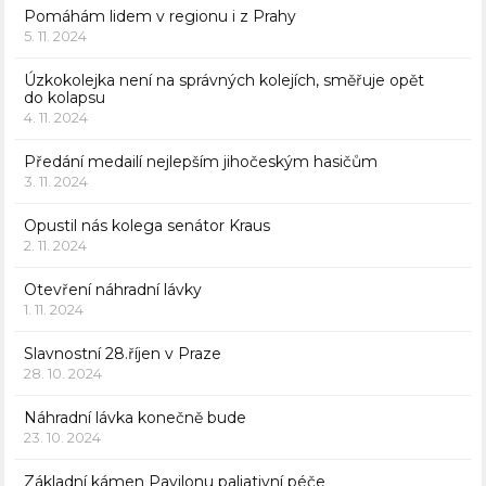
Pomáhám lidem v regionu i z Prahy
5. 11. 2024
Úzkokolejka není na správných kolejích, směřuje opět
do kolapsu
4. 11. 2024
Předání medailí nejlepším jihočeským hasičům
3. 11. 2024
Opustil nás kolega senátor Kraus
2. 11. 2024
Otevření náhradní lávky
1. 11. 2024
Slavnostní 28.říjen v Praze
28. 10. 2024
Náhradní lávka konečně bude
23. 10. 2024
Základní kámen Pavilonu paliativní péče