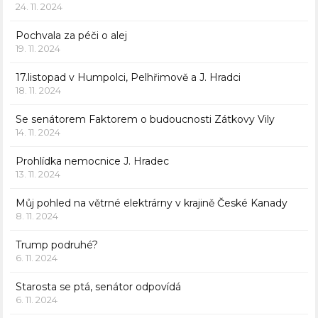
24. 11. 2024
Pochvala za péči o alej
19. 11. 2024
17.listopad v Humpolci, Pelhřimově a J. Hradci
18. 11. 2024
Se senátorem Faktorem o budoucnosti Zátkovy Vily
14. 11. 2024
Prohlídka nemocnice J. Hradec
13. 11. 2024
Můj pohled na větrné elektrárny v krajině České Kanady
8. 11. 2024
Trump podruhé?
6. 11. 2024
Starosta se ptá, senátor odpovídá
6. 11. 2024