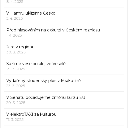
8. 4. 2025
V Hamru uklízíme Česko
5. 4. 2025
Před hlasováním na exkurzi v Českém rozhlasu
1. 4. 2025
Jaro v regionu
30. 3. 2025
Sázíme veselou alej ve Veselé
29. 3. 2025
Vydařený studenský ples v Mrákotíně
23. 3. 2025
V Senátu požadujeme změnu kurzu EU
20. 3. 2025
V elektroTAXI za kulturou
17. 3. 2025