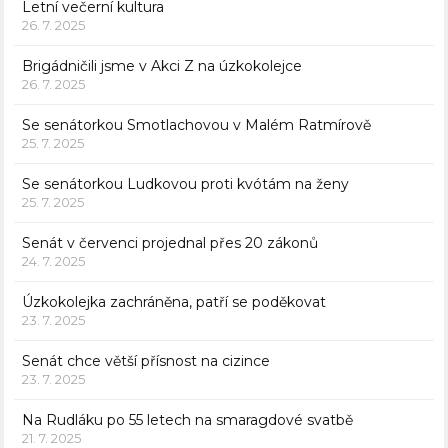
Letní večerní kultura
26. 7. 2025
Brigádničili jsme v Akci Z na úzkokolejce
26. 7. 2025
Se senátorkou Smotlachovou v Malém Ratmírově
25. 7. 2025
Se senátorkou Ludkovou proti kvótám na ženy
25. 7. 2025
Senát v červenci projednal přes 20 zákonů
24. 7. 2025
Úzkokolejka zachráněna, patří se poděkovat
23. 7. 2025
Senát chce větší přísnost na cizince
23. 7. 2025
Na Rudláku po 55 letech na smaragdové svatbě
21. 7. 2025