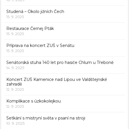
Studená – Okolo jižních Čech
15. 9. 2025
Restaurace Černej Pták
15. 9. 2025
Příprava na koncert ZUŠ v Senátu
15. 9. 2025
Senátorská stuha 140 let pro hasiče Chlum u Třeboně
14. 9. 2025
Koncert ZUŠ Kamenice nad Lipou ve Valdštejnské
zahradě
12. 9. 2025
Komplikace s úzkokolejkou
12. 9. 2025
Setkání s mistryní světa v psaní na stroji
10. 9. 2025