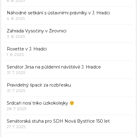
6. 8. 2025
Náhodné setkání s ústavními právníky v J. Hradci
4. 8. 2025
Zahrada Vysočiny v Žirovnici
3. 8. 2025
Roxette v J. Hradci
1. 8. 2025
Senátor Jirsa na půldenní návštěvě J. Hradce
31. 7. 2025
Pravidelný špacír za rozbřesku
31. 7. 2025
Srdcaři nosí triko úzkokolejky
28. 7. 2025
Senátorská stuha pro SDH Nová Bystřice 150 let
27. 7. 2025