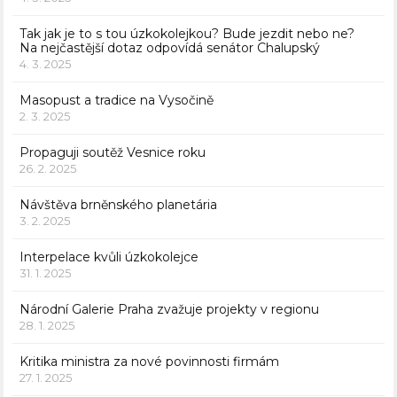
Tak jak je to s tou úzkokolejkou? Bude jezdit nebo ne?
Na nejčastější dotaz odpovídá senátor Chalupský
4. 3. 2025
Masopust a tradice na Vysočině
2. 3. 2025
Propaguji soutěž Vesnice roku
26. 2. 2025
Návštěva brněnského planetária
3. 2. 2025
Interpelace kvůli úzkokolejce
31. 1. 2025
Národní Galerie Praha zvažuje projekty v regionu
28. 1. 2025
Kritika ministra za nové povinnosti firmám
27. 1. 2025