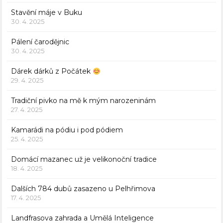
Stavění máje v Buku
30. 4. 2025
Pálení čarodějnic
30. 4. 2025
Dárek dárků z Počátek
29. 4. 2025
Tradiční pivko na mě k mým narozeninám
27. 4. 2025
Kamarádi na pódiu i pod pódiem
25. 4. 2025
Domácí mazanec už je velikonoční tradice
18. 4. 2025
Dalších 784 dubů zasazeno u Pelhřimova
17. 4. 2025
Landfrasova zahrada a Umělá Inteligence