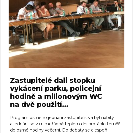
Zastupitelé dali stopku
vykácení parku, policejní
hodině a milionovým WC
na dvě použití…
Program osmého jednání zastupitelstva byl nabitý
a jednání se v mimořádně teplém dni protáhlo téměř
do osmé hodiny večerní. Do debaty se alespoň