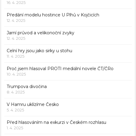
16. 4. 2025
Předání modelu hostince U Plhů v Kojčicích
12. 4. 2025
Jarní průvod a velikonoční zvyky
12. 4. 2025
Celní hry jsou jako sirky u stohu
11. 4. 2025
Proč jsem hlasoval PROTI mediální novele ČT/ČRo
10. 4. 2025
Trumpova divočina
8. 4. 2025
V Hamru uklízíme Česko
5. 4. 2025
Před hlasováním na exkurzi v Českém rozhlasu
1. 4. 2025