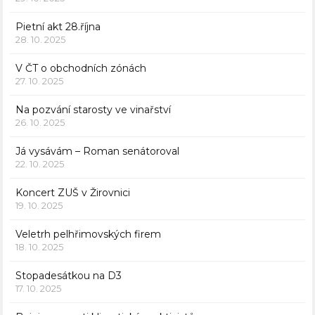
Pietní akt 28.října
28. 10. 2025
V ČT o obchodních zónách
27. 10. 2025
Na pozvání starosty ve vinařství
26. 10. 2025
Já vysávám – Roman senátoroval
22. 10. 2025
Koncert ZUŠ v Žirovnici
19. 10. 2025
Veletrh pelhřimovských firem
18. 10. 2025
Stopadesátkou na D3
17. 10. 2025