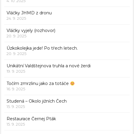
4. 10. 2025
Vláčky JHMD z dronu
24. 9. 2025
Vláčky vyjely (rozhovor)
20. 9. 2025
Úzkokolejka jede! Po třech letech.
20. 9. 2025
Unikátní Valdštejnova truhla a nové žerdi
19. 9. 2025
Točím zmrzlinu jako za totáče
16. 9. 2025
Studená – Okolo jižních Čech
15. 9. 2025
Restaurace Černej Pták
15. 9. 2025