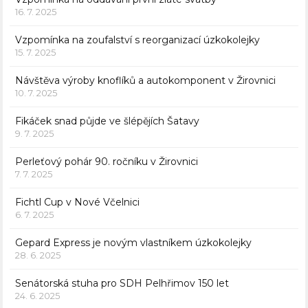
16. 7. 2025
Vzpomínka na zoufalství s reorganizací úzkokolejky
15. 7. 2025
Návštěva výroby knoflíků a autokomponent v Žirovnici
10. 7. 2025
Fikáček snad půjde ve šlépějích Šatavy
9. 7. 2025
Perleťový pohár 90. ročníku v Žirovnici
7. 7. 2025
Fichtl Cup v Nové Včelnici
6. 7. 2025
Gepard Express je novým vlastníkem úzkokolejky
28. 6. 2025
Senátorská stuha pro SDH Pelhřimov 150 let
24. 6. 2025