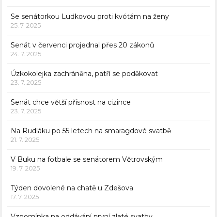
Se senátorkou Ludkovou proti kvótám na ženy
25. 7. 2025
Senát v červenci projednal přes 20 zákonů
24. 7. 2025
Úzkokolejka zachráněna, patří se poděkovat
23. 7. 2025
Senát chce větší přísnost na cizince
23. 7. 2025
Na Rudláku po 55 letech na smaragdové svatbě
21. 7. 2025
V Buku na fotbale se senátorem Větrovským
19. 7. 2025
Týden dovolené na chatě u Zdešova
17. 7. 2025
Vzpomínka na oddávání první zlaté svatby