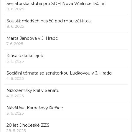
Senátorská stuha pro SDH Nová Včelnice 150 let
8. 6. 2025
Soutěž mladých hasičů pod mou záštitou
8. 6. 2025
Marta Jandová v J. Hradci
7. 6. 2025
Krása úzkokolejek
6. 6. 2025
Sociální témata se senátorkou Ludkovou v J. Hradci
4. 6. 2025
Nizozemský král v Senátu
4. 6. 2025
Návštěva Kardašovy Řečice
3. 6. 2025
20 let Jihočeské ZZS
28. 5. 2025