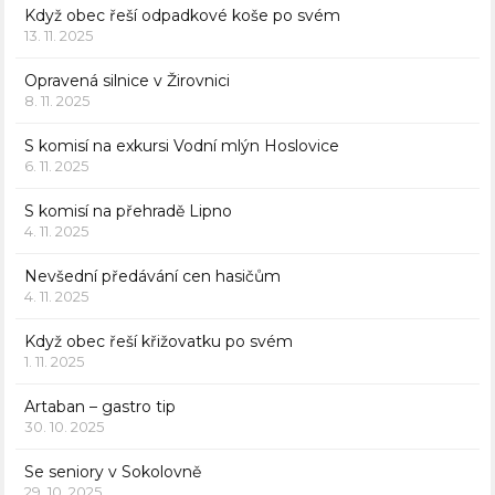
Když obec řeší odpadkové koše po svém
13. 11. 2025
Opravená silnice v Žirovnici
8. 11. 2025
S komisí na exkursi Vodní mlýn Hoslovice
6. 11. 2025
S komisí na přehradě Lipno
4. 11. 2025
Nevšední předávání cen hasičům
4. 11. 2025
Když obec řeší křižovatku po svém
1. 11. 2025
Artaban – gastro tip
30. 10. 2025
Se seniory v Sokolovně
29. 10. 2025