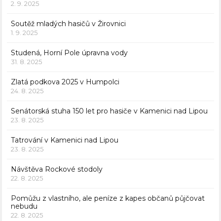
2. 9. 2025
Soutěž mladých hasičů v Žirovnici
1. 9. 2025
Studená, Horní Pole úpravna vody
31. 8. 2025
Zlatá podkova 2025 v Humpolci
24. 8. 2025
Senátorská stuha 150 let pro hasiče v Kamenici nad Lipou
23. 8. 2025
Tatrování v Kamenici nad Lipou
23. 8. 2025
Návštěva Rockové stodoly
22. 8. 2025
Pomůžu z vlastního, ale peníze z kapes občanů půjčovat
nebudu
22. 8. 2025