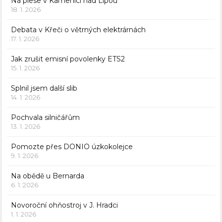
Na plese v Kamenici nad Lipou
18. 1. 2026
Debata v Křeči o větrných elektrárnách
17. 1. 2026
Jak zrušit emisní povolenky ETS2
15. 1. 2026
Splnil jsem další slib
14. 1. 2026
Pochvala silničářům
13. 1. 2026
Pomozte přes DONIO úzkokolejce
9. 1. 2026
Na obědě u Bernarda
6. 1. 2026
Novoroční ohňostroj v J. Hradci
1. 1. 2026