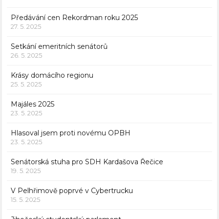
Předávání cen Rekordman roku 2025
27. 5. 2025
Setkání emeritních senátorů
26. 5. 2025
Krásy domácího regionu
25. 5. 2025
Majáles 2025
23. 5. 2025
Hlasoval jsem proti novému OPBH
23. 5. 2025
Senátorská stuha pro SDH Kardašova Řečice
19. 5. 2025
V Pelhřimově poprvé v Cybertrucku
15. 5. 2025