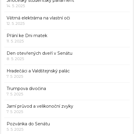
Jihočeský studentský parlament
14. 5. 2025
Větrná elektrárna na vlastní oči
12. 5. 2025
Přání ke Dni matek
11. 5. 2025
Den otevřených dveří v Senátu
8. 5. 2025
Hradečáci a Valdštejnský palác
7. 5. 2025
Trumpova divočina
7. 5. 2025
Jarní průvod a velikonoční zvyky
7. 5. 2025
Pozvánka do Senátu
5. 5. 2025