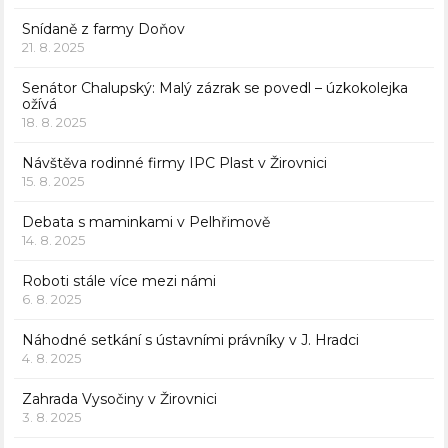
Snídaně z farmy Doňov
21. 8. 2025
Senátor Chalupský: Malý zázrak se povedl – úzkokolejka
ožívá
18. 8. 2025
Návštěva rodinné firmy IPC Plast v Žirovnici
15. 8. 2025
Debata s maminkami v Pelhřimově
14. 8. 2025
Roboti stále více mezi námi
6. 8. 2025
Náhodné setkání s ústavními právníky v J. Hradci
4. 8. 2025
Zahrada Vysočiny v Žirovnici
3. 8. 2025