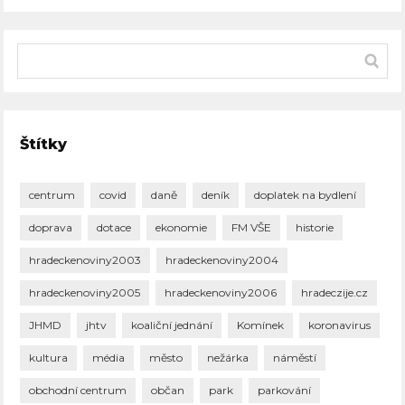
Štítky
centrum
covid
daně
deník
doplatek na bydlení
doprava
dotace
ekonomie
FM VŠE
historie
hradeckenoviny2003
hradeckenoviny2004
hradeckenoviny2005
hradeckenoviny2006
hradeczije.cz
JHMD
jhtv
koaliční jednání
Komínek
koronavirus
kultura
média
město
nežárka
náměstí
obchodní centrum
občan
park
parkování