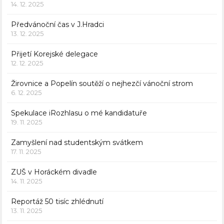
14. 12. 2025
Předvánoční čas v J.Hradci
13. 12. 2025
Přijetí Korejské delegace
12. 12. 2025
Žirovnice a Popelín soutěží o nejhezčí vánoční strom
6. 12. 2025
Spekulace iRozhlasu o mé kandidatuře
19. 11. 2025
Zamyšlení nad studentským svátkem
17. 11. 2025
ZUŠ v Horáckém divadle
14. 11. 2025
Reportáž 50 tisíc zhlédnutí
13. 11. 2025