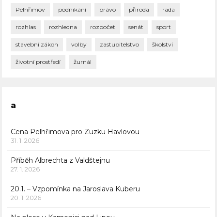
Pelhřimov
podnikání
právo
příroda
rada
rozhlas
rozhledna
rozpočet
senát
sport
stavební zákon
volby
zastupitelstvo
školství
životní prostředí
žurnál
a
Cena Pelhřimova pro Zuzku Havlovou
31. 1. 2026
Příběh Albrechta z Valdštejnu
27. 1. 2026
20.1. – Vzpomínka na Jaroslava Kuberu
20. 1. 2026