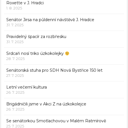
Roxette v J. Hradci
1. 8. 2025
Senátor Jirsa na půldenní návštěvě J. Hradce
31. 7. 2025
Pravidelný špacír za rozbřesku
31. 7. 2025
Srdcaři nosí triko úzkokolejky
28. 7. 2025
Senátorská stuha pro SDH Nová Bystřice 150 let
27. 7. 2025
Letní večerní kultura
26. 7. 2025
Brigádničili jsme v Akci Z na úzkokolejce
26. 7. 2025
Se senátorkou Smotlachovou v Malém Ratmírově
25. 7. 2025