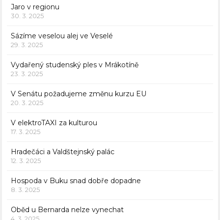
Jaro v regionu
30. 3. 2025
Sázíme veselou alej ve Veselé
29. 3. 2025
Vydařený studenský ples v Mrákotíně
23. 3. 2025
V Senátu požadujeme změnu kurzu EU
20. 3. 2025
V elektroTAXI za kulturou
17. 3. 2025
Hradečáci a Valdštejnský palác
12. 3. 2025
Hospoda v Buku snad dobře dopadne
8. 3. 2025
Oběd u Bernarda nelze vynechat
4. 3. 2025