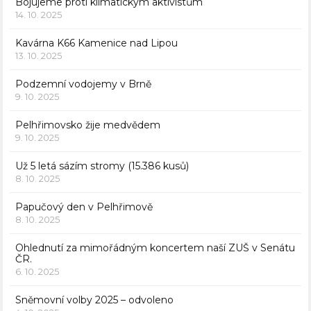
Bojujeme proti klimatickým aktivistům
14. 10. 2025
Kavárna K66 Kamenice nad Lipou
13. 10. 2025
Podzemní vodojemy v Brně
9. 10. 2025
Pelhřimovsko žije medvědem
9. 10. 2025
Už 5 letá sázím stromy (15.386 kusů)
8. 10. 2025
Papučový den v Pelhřimově
8. 10. 2025
Ohlednutí za mimořádným koncertem naší ZUŠ v Senátu
ČR.
6. 10. 2025
Sněmovní volby 2025 – odvoleno