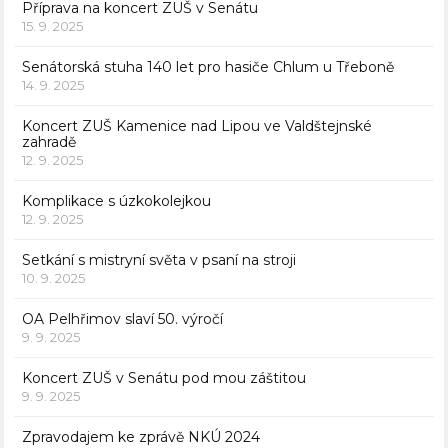
Příprava na koncert ZUŠ v Senátu
15. 9. 2025
Senátorská stuha 140 let pro hasiče Chlum u Třeboně
14. 9. 2025
Koncert ZUŠ Kamenice nad Lipou ve Valdštejnské
zahradě
12. 9. 2025
Komplikace s úzkokolejkou
12. 9. 2025
Setkání s mistryní světa v psaní na stroji
10. 9. 2025
OA Pelhřimov slaví 50. výročí
9. 9. 2025
Koncert ZUŠ v Senátu pod mou záštitou
9. 9. 2025
Zpravodajem ke zprávě NKÚ 2024