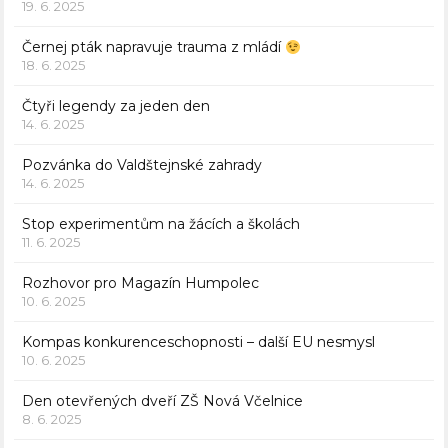
19. 6. 2025
Černej pták napravuje trauma z mládí
18. 6. 2025
Čtyři legendy za jeden den
14. 6. 2025
Pozvánka do Valdštejnské zahrady
14. 6. 2025
Stop experimentům na žácích a školách
11. 6. 2025
Rozhovor pro Magazín Humpolec
10. 6. 2025
Kompas konkurenceschopnosti – další EU nesmysl
10. 6. 2025
Den otevřených dveří ZŠ Nová Včelnice
8. 6. 2025