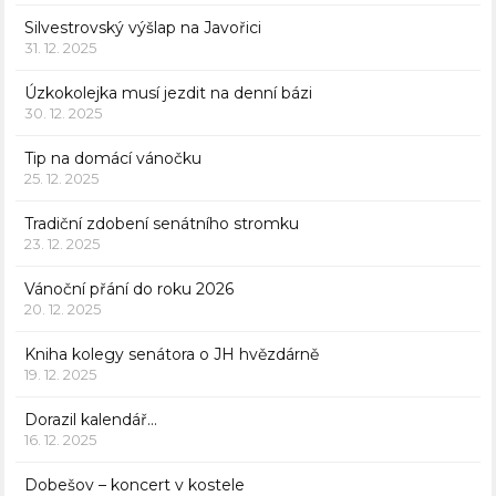
Silvestrovský výšlap na Javořici
31. 12. 2025
Úzkokolejka musí jezdit na denní bázi
30. 12. 2025
Tip na domácí vánočku
25. 12. 2025
Tradiční zdobení senátního stromku
23. 12. 2025
Vánoční přání do roku 2026
20. 12. 2025
Kniha kolegy senátora o JH hvězdárně
19. 12. 2025
Dorazil kalendář…
16. 12. 2025
Dobešov – koncert v kostele