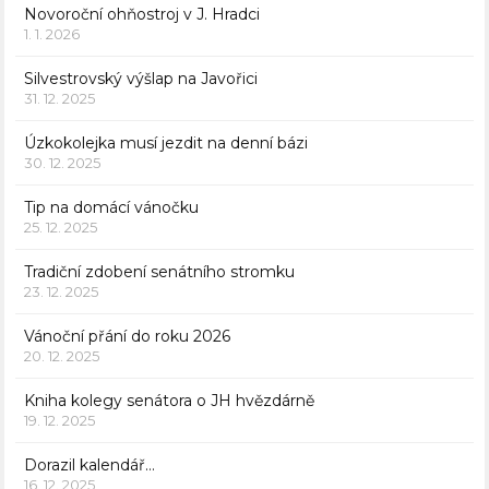
Novoroční ohňostroj v J. Hradci
1. 1. 2026
Silvestrovský výšlap na Javořici
31. 12. 2025
Úzkokolejka musí jezdit na denní bázi
30. 12. 2025
Tip na domácí vánočku
25. 12. 2025
Tradiční zdobení senátního stromku
23. 12. 2025
Vánoční přání do roku 2026
20. 12. 2025
Kniha kolegy senátora o JH hvězdárně
19. 12. 2025
Dorazil kalendář…
16. 12. 2025