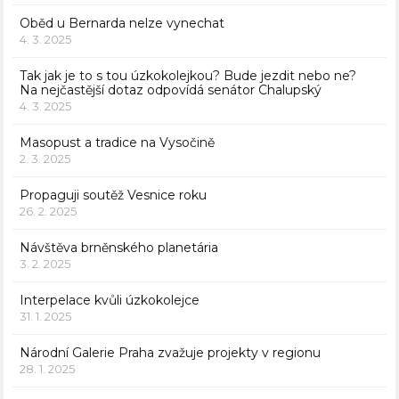
Oběd u Bernarda nelze vynechat
4. 3. 2025
Tak jak je to s tou úzkokolejkou? Bude jezdit nebo ne?
Na nejčastější dotaz odpovídá senátor Chalupský
4. 3. 2025
Masopust a tradice na Vysočině
2. 3. 2025
Propaguji soutěž Vesnice roku
26. 2. 2025
Návštěva brněnského planetária
3. 2. 2025
Interpelace kvůli úzkokolejce
31. 1. 2025
Národní Galerie Praha zvažuje projekty v regionu
28. 1. 2025