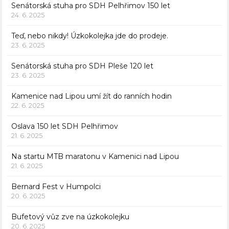
Senátorská stuha pro SDH Pelhřimov 150 let
24. 6. 2025
Teď, nebo nikdy! Úzkokolejka jde do prodeje.
23. 6. 2025
Senátorská stuha pro SDH Pleše 120 let
23. 6. 2025
Kamenice nad Lipou umí žít do ranních hodin
22. 6. 2025
Oslava 150 let SDH Pelhřimov
21. 6. 2025
Na startu MTB maratonu v Kamenici nad Lipou
21. 6. 2025
Bernard Fest v Humpolci
20. 6. 2025
Bufetový vůz zve na úzkokolejku
20. 6. 2025