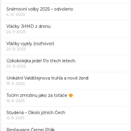
Sněmovní volby 2025 – odvoleno
4. 10. 2025
Vláčky JHMD z dronu
24. 9. 2025
Vláčky vyjely (rozhovor)
20. 9. 2025
Úzkokolejka jede! Po třech letech.
20. 9. 2025
Unikátní Valdštejnova truhla a nové žerdi
19. 9. 2025
Točím zmrzlinu jako za totáče
16. 9. 2025
Studená – Okolo jižních Čech
15. 9. 2025
Restaurace Černej Pták