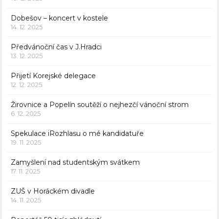
Dobešov – koncert v kostele
14. 12. 2025
Předvánoční čas v J.Hradci
13. 12. 2025
Přijetí Korejské delegace
12. 12. 2025
Žirovnice a Popelín soutěží o nejhezčí vánoční strom
6. 12. 2025
Spekulace iRozhlasu o mé kandidatuře
19. 11. 2025
Zamyšlení nad studentským svátkem
17. 11. 2025
ZUŠ v Horáckém divadle
14. 11. 2025