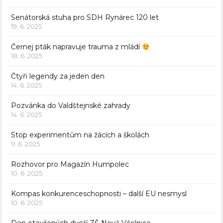
Senátorská stuha pro SDH Rynárec 120 let
19. 6. 2025
Černej pták napravuje trauma z mládí
18. 6. 2025
Čtyři legendy za jeden den
14. 6. 2025
Pozvánka do Valdštejnské zahrady
14. 6. 2025
Stop experimentům na žácích a školách
11. 6. 2025
Rozhovor pro Magazín Humpolec
10. 6. 2025
Kompas konkurenceschopnosti – další EU nesmysl
10. 6. 2025