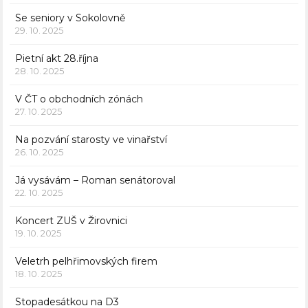
Se seniory v Sokolovně
29. 10. 2025
Pietní akt 28.října
28. 10. 2025
V ČT o obchodních zónách
27. 10. 2025
Na pozvání starosty ve vinařství
26. 10. 2025
Já vysávám – Roman senátoroval
22. 10. 2025
Koncert ZUŠ v Žirovnici
19. 10. 2025
Veletrh pelhřimovských firem
18. 10. 2025
Stopadesátkou na D3