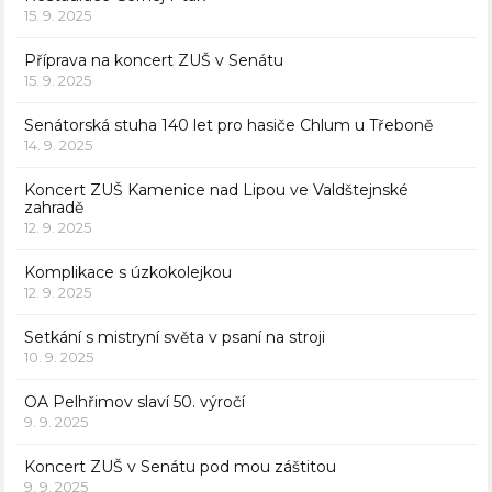
15. 9. 2025
Příprava na koncert ZUŠ v Senátu
15. 9. 2025
Senátorská stuha 140 let pro hasiče Chlum u Třeboně
14. 9. 2025
Koncert ZUŠ Kamenice nad Lipou ve Valdštejnské
zahradě
12. 9. 2025
Komplikace s úzkokolejkou
12. 9. 2025
Setkání s mistryní světa v psaní na stroji
10. 9. 2025
OA Pelhřimov slaví 50. výročí
9. 9. 2025
Koncert ZUŠ v Senátu pod mou záštitou
9. 9. 2025