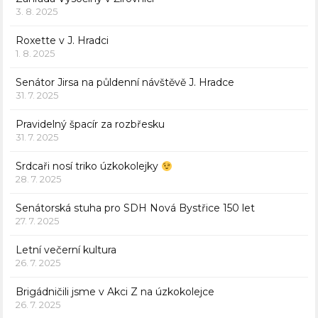
3. 8. 2025
Roxette v J. Hradci
1. 8. 2025
Senátor Jirsa na půldenní návštěvě J. Hradce
31. 7. 2025
Pravidelný špacír za rozbřesku
31. 7. 2025
Srdcaři nosí triko úzkokolejky
28. 7. 2025
Senátorská stuha pro SDH Nová Bystřice 150 let
27. 7. 2025
Letní večerní kultura
26. 7. 2025
Brigádničili jsme v Akci Z na úzkokolejce
26. 7. 2025