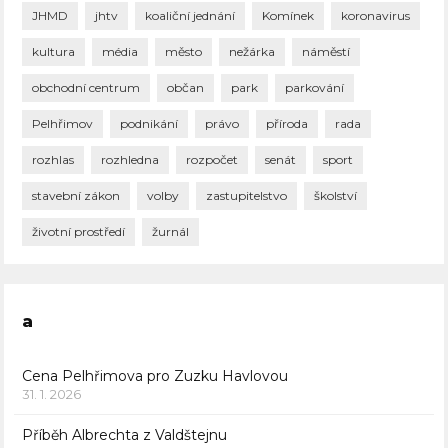
JHMD
jhtv
koaliční jednání
Komínek
koronavirus
kultura
média
město
nežárka
náměstí
obchodní centrum
občan
park
parkování
Pelhřimov
podnikání
právo
příroda
rada
rozhlas
rozhledna
rozpočet
senát
sport
stavební zákon
volby
zastupitelstvo
školství
životní prostředí
žurnál
a
Cena Pelhřimova pro Zuzku Havlovou
31. 1. 2026
Příběh Albrechta z Valdštejnu