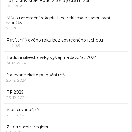
za šťastný krok! Bude z toho ještě mrzení…
10. 1. 2025
Místo novoroční rekapitulace reklama na sportovní
kroužky
7. 1. 2025
Přivítání Nového roku bez zbytečného rachotu
1. 1. 2025
Tradiční silvestrovský výšlap na Javořici 2024
31. 12. 2024
Na evangelické půlnoční mši
25. 12. 2024
PF 2025
23. 12. 2024
V práci vánočně
21. 12. 2024
Za firmami v regionu