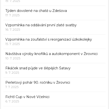
19. 7. 2025
Týden dovolené na chatě u Zdešova
17. 7. 2025
Vzpomínka na oddávání první zlaté svatby
16. 7. 2025
Vzpomínka na zoufalství s reorganizací úzkokolejky
15. 7. 2025
Návštěva výroby knoflíků a autokomponent v Žirovnici
10. 7. 2025
Fikáček snad půjde ve šlépějích Šatavy
9. 7. 2025
Perleťový pohár 90. ročníku v Žirovnici
7. 7. 2025
Fichtl Cup v Nové Včelnici
6. 7. 2025