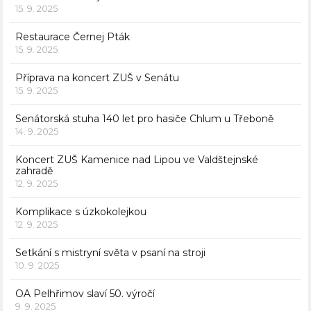
15. 9. 2025
Restaurace Černej Pták
15. 9. 2025
Příprava na koncert ZUŠ v Senátu
15. 9. 2025
Senátorská stuha 140 let pro hasiče Chlum u Třeboně
14. 9. 2025
Koncert ZUŠ Kamenice nad Lipou ve Valdštejnské
zahradě
12. 9. 2025
Komplikace s úzkokolejkou
12. 9. 2025
Setkání s mistryní světa v psaní na stroji
10. 9. 2025
OA Pelhřimov slaví 50. výročí
9. 9. 2025