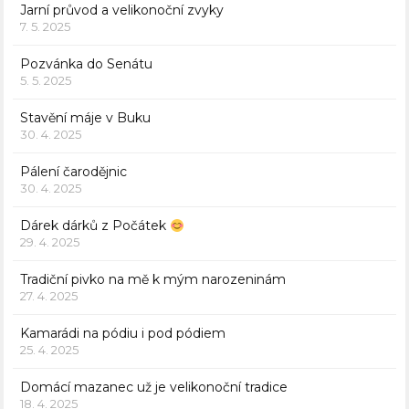
Jarní průvod a velikonoční zvyky
7. 5. 2025
Pozvánka do Senátu
5. 5. 2025
Stavění máje v Buku
30. 4. 2025
Pálení čarodějnic
30. 4. 2025
Dárek dárků z Počátek
29. 4. 2025
Tradiční pivko na mě k mým narozeninám
27. 4. 2025
Kamarádi na pódiu i pod pódiem
25. 4. 2025
Domácí mazanec už je velikonoční tradice
18. 4. 2025