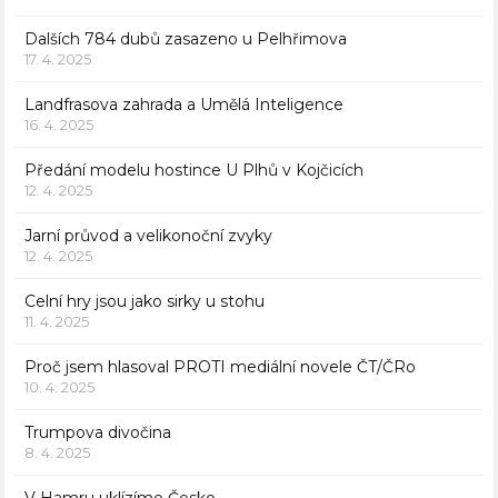
Dalších 784 dubů zasazeno u Pelhřimova
17. 4. 2025
Landfrasova zahrada a Umělá Inteligence
16. 4. 2025
Předání modelu hostince U Plhů v Kojčicích
12. 4. 2025
Jarní průvod a velikonoční zvyky
12. 4. 2025
Celní hry jsou jako sirky u stohu
11. 4. 2025
Proč jsem hlasoval PROTI mediální novele ČT/ČRo
10. 4. 2025
Trumpova divočina
8. 4. 2025