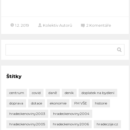
Celý článek
1.2. 2019
Kolektiv Autorů
2
Komentáře
Štítky
centrum
covid
daně
deník
doplatek na bydlení
doprava
dotace
ekonomie
FM VŠE
historie
hradeckenoviny2003
hradeckenoviny2004
hradeckenoviny2005
hradeckenoviny2006
hradeczije.cz