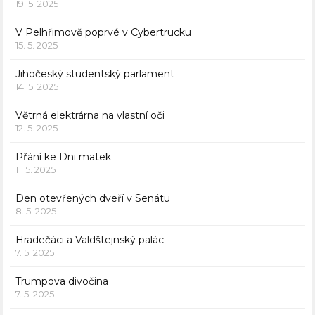
19. 5. 2025
V Pelhřimově poprvé v Cybertrucku
15. 5. 2025
Jihočeský studentský parlament
14. 5. 2025
Větrná elektrárna na vlastní oči
12. 5. 2025
Přání ke Dni matek
11. 5. 2025
Den otevřených dveří v Senátu
8. 5. 2025
Hradečáci a Valdštejnský palác
7. 5. 2025
Trumpova divočina
7. 5. 2025