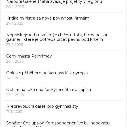
Národní Galerie Praha zvažuje projekty v regionu
28. 1. 2025
Kritika ministra za nové povinnosti firmám
27. 1. 2025
Nepráskejme tím zeleným bičem tolik, firmy nejsou
gauneři, které je potřeba držet pevně pod krkem
27. 1. 2025
Ceny města Pelhřimov
26. 1. 2025
Oblek s příběhem od kamarádů z gymplu
24. 1. 2025
Ochranná ruka nad českými dětmi u zápisu
23. 1. 2025
Předrevoluční dárek pro gymnazisty
17. 1. 2025
Senátor Chalupský: Korespondenční volbu nepovažuji