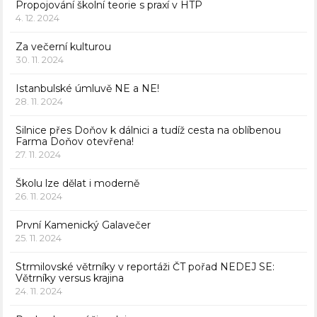
Propojování školní teorie s praxí v HTP
4. 12. 2024
Za večerní kulturou
30. 11. 2024
Istanbulské úmluvě NE a NE!
28. 11. 2024
Silnice přes Doňov k dálnici a tudíž cesta na oblíbenou
Farma Doňov otevřena!
27. 11. 2024
Školu lze dělat i moderně
26. 11. 2024
První Kamenický Galavečer
25. 11. 2024
Strmilovské větrníky v reportáži ČT pořad NEDEJ SE:
Větrníky versus krajina
24. 11. 2024