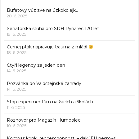
Bufetový vůz zve na úzkokolejku
20. 6. 2025
Senátorská stuha pro SDH Rynárec 120 let
19. 6. 2025
Černej pták napravuje trauma z mládí
18. 6. 2025
Čtyři legendy za jeden den
14. 6. 2025
Pozvánka do Valdštejnské zahrady
14. 6. 2025
Stop experimentům na žácích a školách
11. 6. 2025
Rozhovor pro Magazín Humpolec
10. 6. 2025
Kompas konkurenceschopnosti – další EU nesmysl