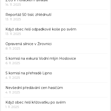
ZUŠ v Horáckém divadle
14. 11. 2025
Reportáž 50 tisíc zhlédnutí
13. 11. 2025
Když obec řeší odpadkové koše po svém
13. 11. 2025
Opravená silnice v Žirovnici
8. 11. 2025
S komisí na exkursi Vodní mlýn Hoslovice
6. 11. 2025
S komisí na přehradě Lipno
4. 11. 2025
Nevšední předávání cen hasičům
4. 11. 2025
Když obec řeší křižovatku po svém
1. 11. 2025