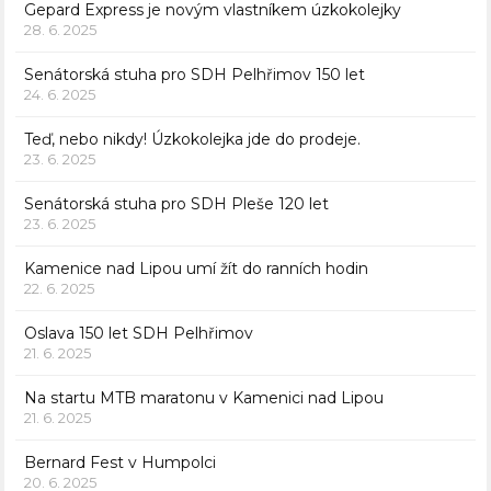
Gepard Express je novým vlastníkem úzkokolejky
28. 6. 2025
Senátorská stuha pro SDH Pelhřimov 150 let
24. 6. 2025
Teď, nebo nikdy! Úzkokolejka jde do prodeje.
23. 6. 2025
Senátorská stuha pro SDH Pleše 120 let
23. 6. 2025
Kamenice nad Lipou umí žít do ranních hodin
22. 6. 2025
Oslava 150 let SDH Pelhřimov
21. 6. 2025
Na startu MTB maratonu v Kamenici nad Lipou
21. 6. 2025
Bernard Fest v Humpolci
20. 6. 2025