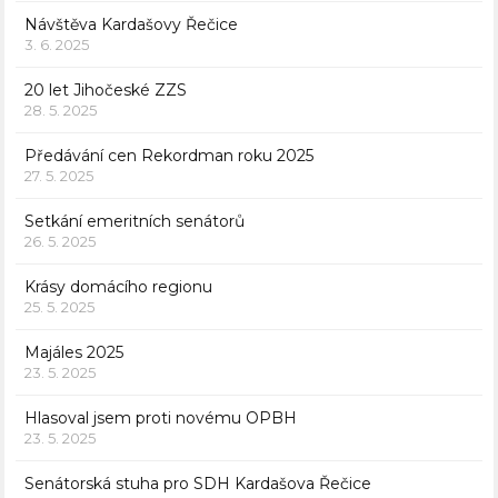
Návštěva Kardašovy Řečice
3. 6. 2025
20 let Jihočeské ZZS
28. 5. 2025
Předávání cen Rekordman roku 2025
27. 5. 2025
Setkání emeritních senátorů
26. 5. 2025
Krásy domácího regionu
25. 5. 2025
Majáles 2025
23. 5. 2025
Hlasoval jsem proti novému OPBH
23. 5. 2025
Senátorská stuha pro SDH Kardašova Řečice