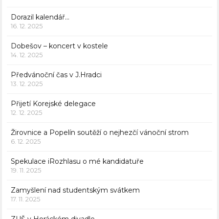
Dorazil kalendář…
16. 12. 2025
Dobešov – koncert v kostele
14. 12. 2025
Předvánoční čas v J.Hradci
13. 12. 2025
Přijetí Korejské delegace
12. 12. 2025
Žirovnice a Popelín soutěží o nejhezčí vánoční strom
6. 12. 2025
Spekulace iRozhlasu o mé kandidatuře
19. 11. 2025
Zamyšlení nad studentským svátkem
17. 11. 2025