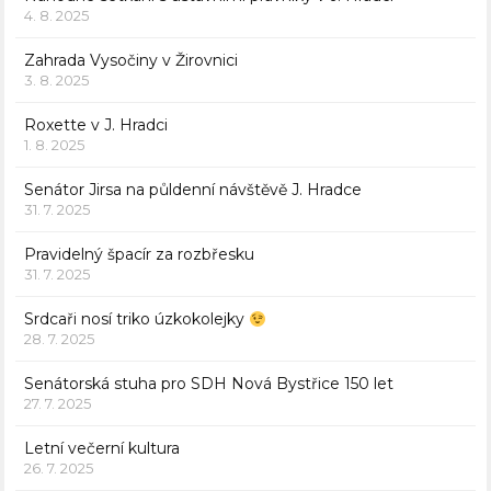
4. 8. 2025
Zahrada Vysočiny v Žirovnici
3. 8. 2025
Roxette v J. Hradci
1. 8. 2025
Senátor Jirsa na půldenní návštěvě J. Hradce
31. 7. 2025
Pravidelný špacír za rozbřesku
31. 7. 2025
Srdcaři nosí triko úzkokolejky
28. 7. 2025
Senátorská stuha pro SDH Nová Bystřice 150 let
27. 7. 2025
Letní večerní kultura
26. 7. 2025