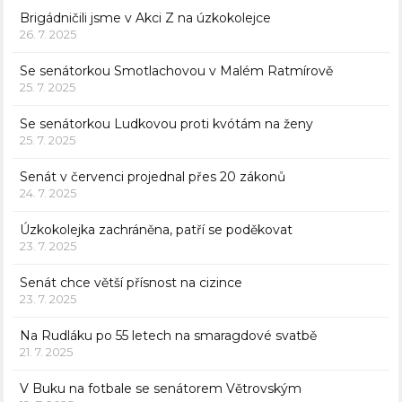
Brigádničili jsme v Akci Z na úzkokolejce
26. 7. 2025
Se senátorkou Smotlachovou v Malém Ratmírově
25. 7. 2025
Se senátorkou Ludkovou proti kvótám na ženy
25. 7. 2025
Senát v červenci projednal přes 20 zákonů
24. 7. 2025
Úzkokolejka zachráněna, patří se poděkovat
23. 7. 2025
Senát chce větší přísnost na cizince
23. 7. 2025
Na Rudláku po 55 letech na smaragdové svatbě
21. 7. 2025
V Buku na fotbale se senátorem Větrovským