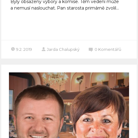
Byly obsazeny výbory a komise. Těm vedení může
a nemusí naslouchat. Pan starosta primárně zvolil...
Celý článek
9.2. 2019
Jarda Chalupský
0
Komentářů