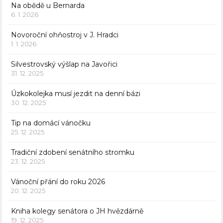
Na obědě u Bernarda
6. 1. 2026
Novoroční ohňostroj v J. Hradci
1. 1. 2026
Silvestrovský výšlap na Javořici
31. 12. 2025
Úzkokolejka musí jezdit na denní bázi
30. 12. 2025
Tip na domácí vánočku
25. 12. 2025
Tradiční zdobení senátního stromku
23. 12. 2025
Vánoční přání do roku 2026
20. 12. 2025
Kniha kolegy senátora o JH hvězdárně
19. 12. 2025