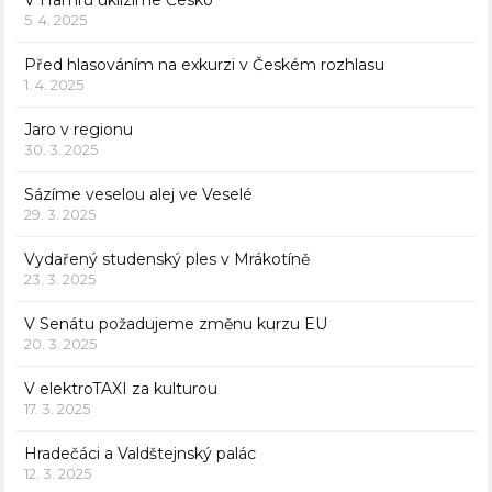
V Hamru uklízíme Česko
5. 4. 2025
Před hlasováním na exkurzi v Českém rozhlasu
1. 4. 2025
Jaro v regionu
30. 3. 2025
Sázíme veselou alej ve Veselé
29. 3. 2025
Vydařený studenský ples v Mrákotíně
23. 3. 2025
V Senátu požadujeme změnu kurzu EU
20. 3. 2025
V elektroTAXI za kulturou
17. 3. 2025
Hradečáci a Valdštejnský palác
12. 3. 2025