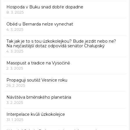
Hospoda v Buku snad dobře dopadne
8. 3. 2025
Oběd u Bernarda nelze vynechat
4. 3. 2025
Tak jak je to s tou úzkokolejkou? Bude jezdit nebo ne?
Na nejčastější dotaz odpovídá senátor Chalupský
4. 3. 2025
Masopust a tradice na Vysočině
2. 3. 2025
Propaguji soutěž Vesnice roku
26. 2. 2025
Návštěva brněnského planetária
3. 2. 2025
Interpelace kvůli úzkokolejce
31. 1. 2025