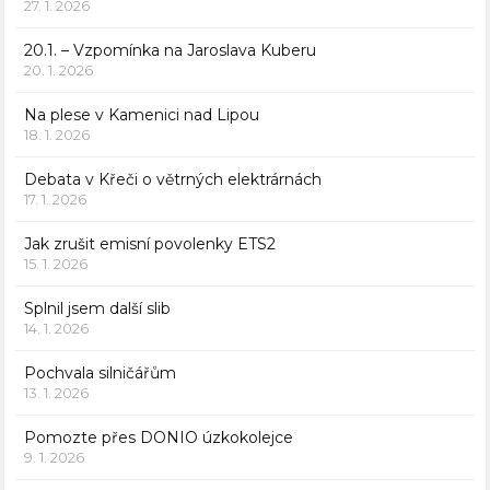
27. 1. 2026
20.1. – Vzpomínka na Jaroslava Kuberu
20. 1. 2026
Na plese v Kamenici nad Lipou
18. 1. 2026
Debata v Křeči o větrných elektrárnách
17. 1. 2026
Jak zrušit emisní povolenky ETS2
15. 1. 2026
Splnil jsem další slib
14. 1. 2026
Pochvala silničářům
13. 1. 2026
Pomozte přes DONIO úzkokolejce
9. 1. 2026