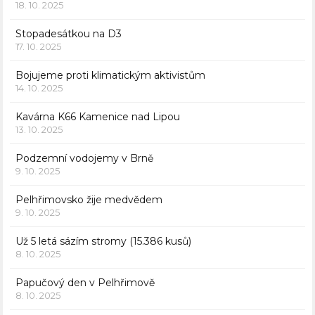
18. 10. 2025
Stopadesátkou na D3
17. 10. 2025
Bojujeme proti klimatickým aktivistům
14. 10. 2025
Kavárna K66 Kamenice nad Lipou
13. 10. 2025
Podzemní vodojemy v Brně
9. 10. 2025
Pelhřimovsko žije medvědem
9. 10. 2025
Už 5 letá sázím stromy (15.386 kusů)
8. 10. 2025
Papučový den v Pelhřimově
8. 10. 2025