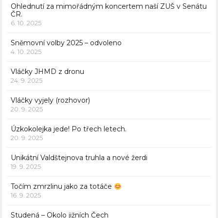
Ohlednutí za mimořádným koncertem naší ZUŠ v Senátu
ČR.
6. 10. 2025
Sněmovní volby 2025 – odvoleno
4. 10. 2025
Vláčky JHMD z dronu
24. 9. 2025
Vláčky vyjely (rozhovor)
20. 9. 2025
Úzkokolejka jede! Po třech letech.
20. 9. 2025
Unikátní Valdštejnova truhla a nové žerdi
19. 9. 2025
Točím zmrzlinu jako za totáče
16. 9. 2025
Studená – Okolo jižních Čech