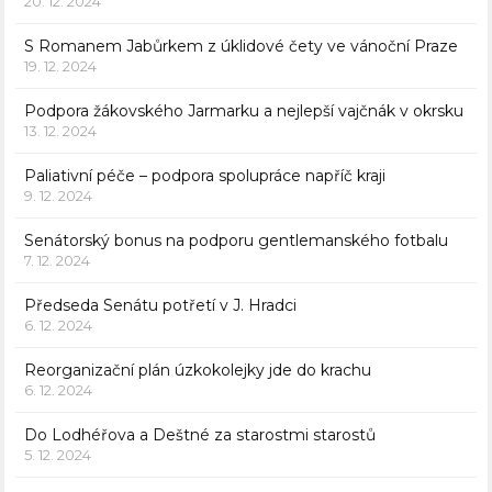
20. 12. 2024
S Romanem Jabůrkem z úklidové čety ve vánoční Praze
19. 12. 2024
Podpora žákovského Jarmarku a nejlepší vajčnák v okrsku
13. 12. 2024
Paliativní péče – podpora spolupráce napříč kraji
9. 12. 2024
Senátorský bonus na podporu gentlemanského fotbalu
7. 12. 2024
Předseda Senátu potřetí v J. Hradci
6. 12. 2024
Reorganizační plán úzkokolejky jde do krachu
6. 12. 2024
Do Lodhéřova a Deštné za starostmi starostů
5. 12. 2024