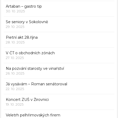
Artaban – gastro tip
30. 10. 2025
Se seniory v Sokolovně
29. 10. 2025
Pietní akt 28.října
28. 10. 2025
V ČT o obchodních zónách
27. 10. 2025
Na pozvání starosty ve vinařství
26. 10. 2025
Já vysávám – Roman senátoroval
22. 10. 2025
Koncert ZUŠ v Žirovnici
19. 10. 2025
Veletrh pelhřimovských firem