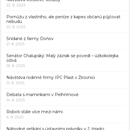
22. 8. 2025
Pomůžu z vlastního, ale peníze z kapes občanů půjčovat
nebudu
22. 8. 2025
Snídaně z farmy Doňov
21. 8. 2025
Senátor Chalupský: Malý zázrak se povedl – úzkokolejka
ožívá
18. 8. 2025
Návštěva rodinné firmy IPC Plast v Žirovnici
15. 8. 2025
Debata s maminkami v Pelhřimově
14. 8. 2025
Roboti stále více mezi námi
6. 8. 2025
Náhodné setkání s ústavními právníky v J. Hradci