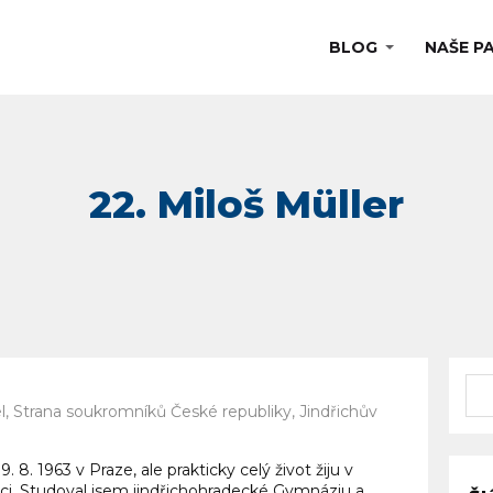
BLOG
NAŠE P
tel, Strana soukromníků České republiky, Jindřichův
. 8. 1963 v Praze, ale prakticky celý život žiju v
ci. Studoval jsem jindřichohradecké Gymnáziu a