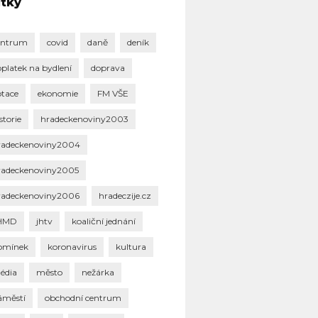
ítky
entrum
covid
daně
deník
oplatek na bydlení
doprava
otace
ekonomie
FM VŠE
storie
hradeckenoviny2003
radeckenoviny2004
radeckenoviny2005
radeckenoviny2006
hradeczije.cz
HMD
jhtv
koaliční jednání
omínek
koronavirus
kultura
édia
město
nežárka
áměstí
obchodní centrum