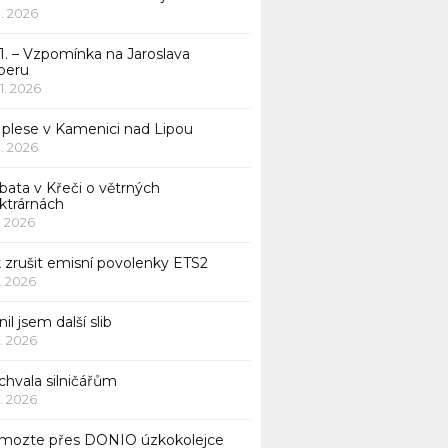
 1. 2026
1. – Vzpomínka na Jaroslava
beru
 1. 2026
 plese v Kamenici nad Lipou
 1. 2026
bata v Křeči o větrných
ktrárnách
1. 2026
 zrušit emisní povolenky ETS2
1. 2026
nil jsem další slib
1. 2026
chvala silničářům
1. 2026
mozte přes DONIO úzkokolejce