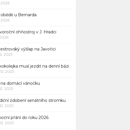
1. 2026
 obědě u Bernarda
1. 2026
oroční ohňostroj v J. Hradci
. 2026
vestrovský výšlap na Javořici
12. 2025
okolejka musí jezdit na denní bázi
 12. 2025
p na domácí vánočku
 12. 2025
adiční zdobení senátního stromku
 12. 2025
noční přání do roku 2026
 12. 2025