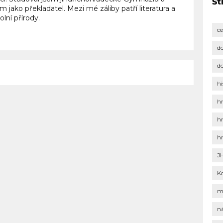
Št
ím jako překladatel. Mezi mé záliby patří literatura a
olní přírody.
c
d
d
hi
h
h
h
J
K
m
n