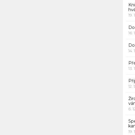
Kn
hv
19. 
Dor
16. 
Do
14. 
Pře
13. 
Při
12. 
Žir
vá
6. 
Sp
ka
19. 