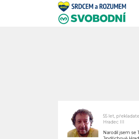
55 let, překlada
Hradec III
Narodil jsem se 19
Jindřichově Hrad