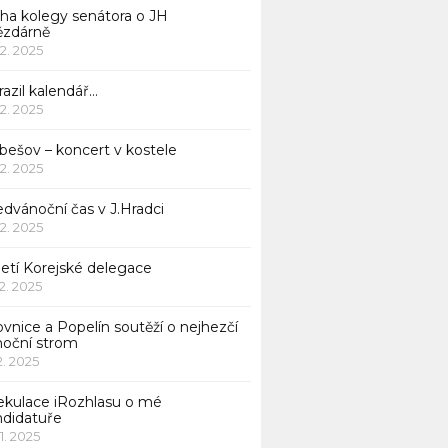
iha kolegy senátora o JH
ězdárně
12. 2025
azil kalendář…
12. 2025
bešov – koncert v kostele
12. 2025
dvánoční čas v J.Hradci
12. 2025
jetí Korejské delegace
12. 2025
ovnice a Popelín soutěží o nejhezčí
noční strom
12. 2025
ekulace iRozhlasu o mé
ndidatuře
11. 2025