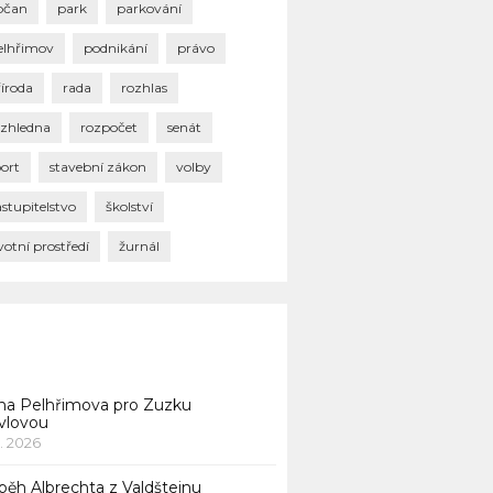
bčan
park
parkování
elhřimov
podnikání
právo
říroda
rada
rozhlas
ozhledna
rozpočet
senát
port
stavební zákon
volby
stupitelstvo
školství
votní prostředí
žurnál
na Pelhřimova pro Zuzku
vlovou
1. 2026
běh Albrechta z Valdštejnu