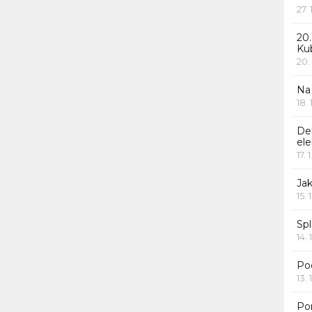
27.
20.
Ku
20.
Na
18.
De
ele
17. 
Jak
15. 
Spl
14. 
Po
13. 
Po