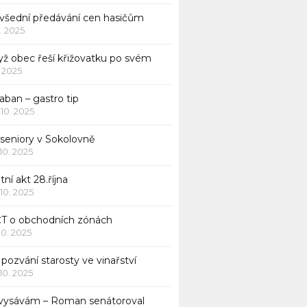
všední předávání cen hasičům
1. 2025
yž obec řeší křižovatku po svém
1. 2025
aban – gastro tip
 10. 2025
 seniory v Sokolovně
 10. 2025
tní akt 28.října
 10. 2025
ČT o obchodních zónách
 10. 2025
pozvání starosty ve vinařství
 10. 2025
 vysávám – Roman senátoroval