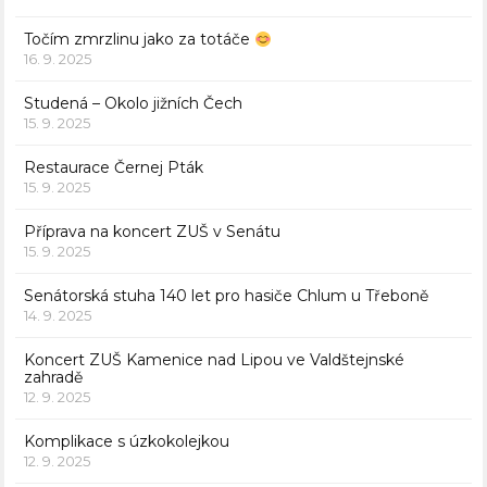
Točím zmrzlinu jako za totáče
16. 9. 2025
Studená – Okolo jižních Čech
15. 9. 2025
Restaurace Černej Pták
15. 9. 2025
Příprava na koncert ZUŠ v Senátu
15. 9. 2025
Senátorská stuha 140 let pro hasiče Chlum u Třeboně
14. 9. 2025
Koncert ZUŠ Kamenice nad Lipou ve Valdštejnské
zahradě
12. 9. 2025
Komplikace s úzkokolejkou
12. 9. 2025