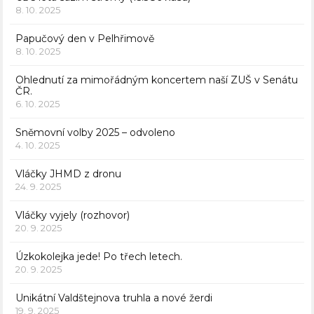
8. 10. 2025
Papučový den v Pelhřimově
8. 10. 2025
Ohlednutí za mimořádným koncertem naší ZUŠ v Senátu
ČR.
6. 10. 2025
Sněmovní volby 2025 – odvoleno
4. 10. 2025
Vláčky JHMD z dronu
24. 9. 2025
Vláčky vyjely (rozhovor)
20. 9. 2025
Úzkokolejka jede! Po třech letech.
20. 9. 2025
Unikátní Valdštejnova truhla a nové žerdi
19. 9. 2025