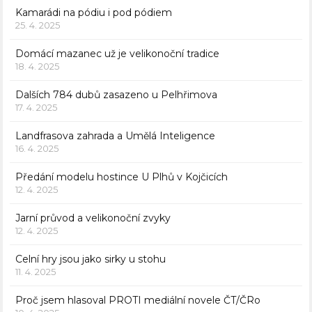
Kamarádi na pódiu i pod pódiem
25. 4. 2025
Domácí mazanec už je velikonoční tradice
18. 4. 2025
Dalších 784 dubů zasazeno u Pelhřimova
17. 4. 2025
Landfrasova zahrada a Umělá Inteligence
16. 4. 2025
Předání modelu hostince U Plhů v Kojčicích
12. 4. 2025
Jarní průvod a velikonoční zvyky
12. 4. 2025
Celní hry jsou jako sirky u stohu
11. 4. 2025
Proč jsem hlasoval PROTI mediální novele ČT/ČRo