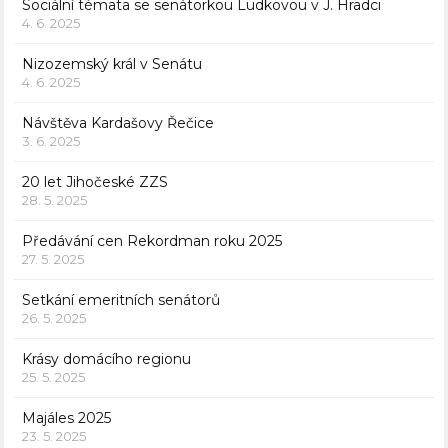
Sociální témata se senátorkou Ludkovou v J. Hradci
4. 6. 2025
Nizozemský král v Senátu
4. 6. 2025
Návštěva Kardašovy Řečice
3. 6. 2025
20 let Jihočeské ZZS
28. 5. 2025
Předávání cen Rekordman roku 2025
27. 5. 2025
Setkání emeritních senátorů
26. 5. 2025
Krásy domácího regionu
25. 5. 2025
Majáles 2025
23. 5. 2025