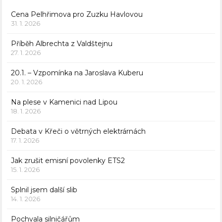
Cena Pelhřimova pro Zuzku Havlovou
31. 1. 2026
Příběh Albrechta z Valdštejnu
27. 1. 2026
20.1. – Vzpomínka na Jaroslava Kuberu
20. 1. 2026
Na plese v Kamenici nad Lipou
18. 1. 2026
Debata v Křeči o větrných elektrárnách
17. 1. 2026
Jak zrušit emisní povolenky ETS2
15. 1. 2026
Splnil jsem další slib
14. 1. 2026
Pochvala silničářům