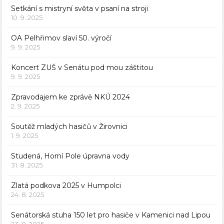
Setkání s mistryní světa v psaní na stroji
10. 9. 2025
OA Pelhřimov slaví 50. výročí
9. 9. 2025
Koncert ZUŠ v Senátu pod mou záštitou
9. 9. 2025
Zpravodajem ke zprávě NKÚ 2024
2. 9. 2025
Soutěž mladých hasičů v Žirovnici
1. 9. 2025
Studená, Horní Pole úpravna vody
31. 8. 2025
Zlatá podkova 2025 v Humpolci
24. 8. 2025
Senátorská stuha 150 let pro hasiče v Kamenici nad Lipou