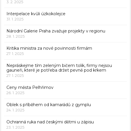
3. 2. 2025
Interpelace kvůli úzkokolejce
31. 1. 2025
Národní Galerie Praha zvažuje projekty v regionu
28. 1. 2025
Kritika ministra za nové povinnosti firmám
27. 1. 2025
Nepráskejme tím zeleným bičem tolik, firmy nejsou
gauneři, které je potřeba držet pevně pod krkem
27. 1. 2025
Ceny města Pelhřimov
26. 1. 2025
Oblek s příběhem od kamarádů z gymplu
24. 1. 2025
Ochranná ruka nad českými dětmi u zápisu
23. 1. 2025