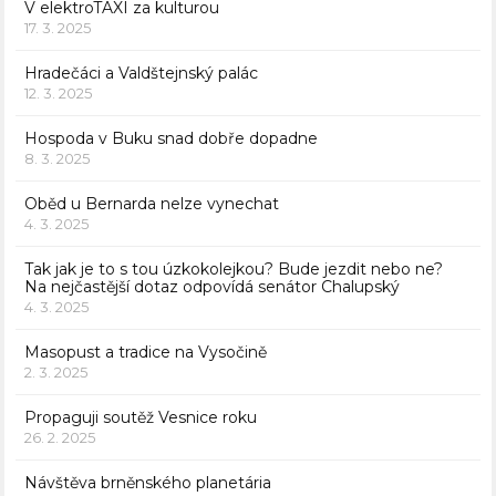
V elektroTAXI za kulturou
17. 3. 2025
Hradečáci a Valdštejnský palác
12. 3. 2025
Hospoda v Buku snad dobře dopadne
8. 3. 2025
Oběd u Bernarda nelze vynechat
4. 3. 2025
Tak jak je to s tou úzkokolejkou? Bude jezdit nebo ne?
Na nejčastější dotaz odpovídá senátor Chalupský
4. 3. 2025
Masopust a tradice na Vysočině
2. 3. 2025
Propaguji soutěž Vesnice roku
26. 2. 2025
Návštěva brněnského planetária