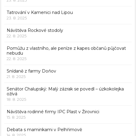
23. 8. 2025
Tatrování v Kamenici nad Lipou
23. 8. 2025
Návštěva Rockové stodoly
22. 8. 2025
Pomůžu z vlastního, ale peníze z kapes občanů půjčovat
nebudu
22. 8. 2025
Snídaně z farmy Doňov
21. 8. 2025
Senátor Chalupský: Malý zázrak se povedl – úzkokolejka
ožívá
18. 8. 2025
Návštěva rodinné firmy IPC Plast v Žirovnici
15. 8. 2025
Debata s maminkami v Pelhřimově
14. 8. 2025