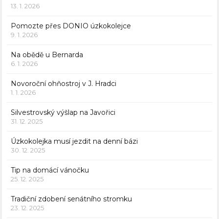
13. 1. 2026
Pomozte přes DONIO úzkokolejce
9. 1. 2026
Na obědě u Bernarda
6. 1. 2026
Novoroční ohňostroj v J. Hradci
1. 1. 2026
Silvestrovský výšlap na Javořici
31. 12. 2025
Úzkokolejka musí jezdit na denní bázi
30. 12. 2025
Tip na domácí vánočku
25. 12. 2025
Tradiční zdobení senátního stromku
23. 12. 2025