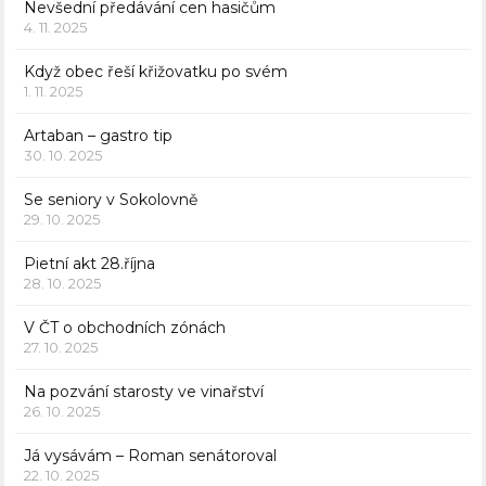
Nevšední předávání cen hasičům
4. 11. 2025
Když obec řeší křižovatku po svém
1. 11. 2025
Artaban – gastro tip
30. 10. 2025
Se seniory v Sokolovně
29. 10. 2025
Pietní akt 28.října
28. 10. 2025
V ČT o obchodních zónách
27. 10. 2025
Na pozvání starosty ve vinařství
26. 10. 2025
Já vysávám – Roman senátoroval
22. 10. 2025