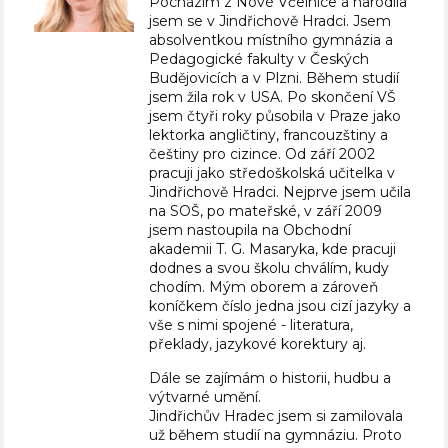
Pocházím z Nové Včelnice a narodila
jsem se v Jindřichově Hradci. Jsem
absolventkou místního gymnázia a
Pedagogické fakulty v Českých
Budějovicích a v Plzni. Během studií
jsem žila rok v USA. Po skončení VŠ
jsem čtyři roky působila v Praze jako
lektorka angličtiny, francouzštiny a
češtiny pro cizince. Od září 2002
pracuji jako středoškolská učitelka v
Jindřichově Hradci. Nejprve jsem učila
na SOŠ, po mateřské, v září 2009
jsem nastoupila na Obchodní
akademii T. G. Masaryka, kde pracuji
dodnes a svou školu chválím, kudy
chodím. Mým oborem a zároveň
koníčkem číslo jedna jsou cizí jazyky a
vše s nimi spojené - literatura,
překlady, jazykové korektury aj.
Dále se zajímám o historii, hudbu a
výtvarné umění.
Jindřichův Hradec jsem si zamilovala
už během studií na gymnáziu. Proto