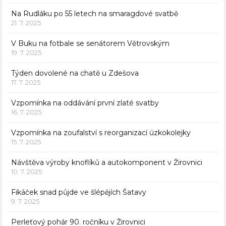
Na Rudláku po 55 letech na smaragdové svatbě
21. 7. 2025
V Buku na fotbale se senátorem Větrovským
19. 7. 2025
Týden dovolené na chatě u Zdešova
17. 7. 2025
Vzpomínka na oddávání první zlaté svatby
16. 7. 2025
Vzpomínka na zoufalství s reorganizací úzkokolejky
15. 7. 2025
Návštěva výroby knoflíků a autokomponent v Žirovnici
10. 7. 2025
Fikáček snad půjde ve šlépějích Šatavy
9. 7. 2025
Perleťový pohár 90. ročníku v Žirovnici