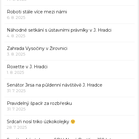
Roboti stále více mezi námi
6. 8. 2025
Náhodné setkání s ústavními právníky v J. Hradci
4. 8. 2025
Zahrada Vysočiny v Žirovnici
3. 8. 2025
Roxette v J. Hradci
1. 8. 2025
Senátor Jirsa na půldenní návštěvě J. Hradce
31. 7. 2025
Pravidelný špacír za rozbřesku
31. 7. 2025
Srdcaři nosí triko úzkokolejky
28. 7. 2025