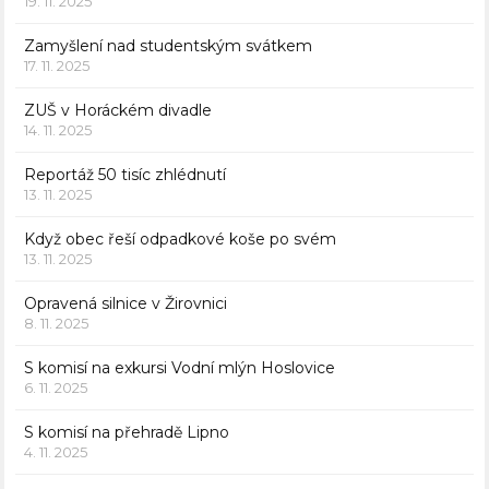
19. 11. 2025
Zamyšlení nad studentským svátkem
17. 11. 2025
ZUŠ v Horáckém divadle
14. 11. 2025
Reportáž 50 tisíc zhlédnutí
13. 11. 2025
Když obec řeší odpadkové koše po svém
13. 11. 2025
Opravená silnice v Žirovnici
8. 11. 2025
S komisí na exkursi Vodní mlýn Hoslovice
6. 11. 2025
S komisí na přehradě Lipno
4. 11. 2025