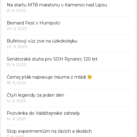
Na startu MTB maratonu v Kamenici nad Lipou
21. 6. 2025
Bernard Fest v Humpolci
20. 6. 2025
Bufetový vůz zve na úzkokolejku
20. 6. 2025
Senátorská stuha pro SDH Rynárec 120 let
19. 6. 2025
Černej pták napravuje trauma z mládí
18. 6. 2025
Čtyři legendy za jeden den
14. 6. 2025
Pozvánka do Valdštejnské zahrady
14. 6. 2025
Stop experimentům na žácích a školách
11. 6. 2025