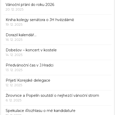
Vánoční přání do roku 2026
20. 12. 2025
Kniha kolegy senátora o JH hvězdárně
19. 12. 2025
Dorazil kalendář…
16. 12. 2025
Dobešov – koncert v kostele
14. 12. 2025
Předvánoční čas v J.Hradci
13. 12. 2025
Přijetí Korejské delegace
12. 12. 2025
Žirovnice a Popelín soutěží o nejhezčí vánoční strom
6. 12. 2025
Spekulace iRozhlasu o mé kandidatuře