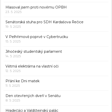
Hlasoval jsem proti novému OPBH
23. 5. 2025
Senátorská stuha pro SDH Kardašova Řečice
19. 5. 2025
V Pelhřimově poprvé v Cybertrucku
15. 5. 2025
Jihočeský studentský parlament
14. 5. 2025
Větrná elektrárna na vlastní oči
12. 5. 2025
Přání ke Dni matek
11. 5. 2025
Den otevřených dveří v Senátu
8. 5. 2025
Hradečáci a Valdštejnský palác