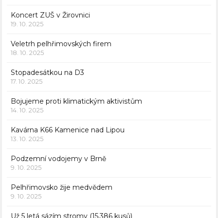
Koncert ZUŠ v Žirovnici
19. 10. 2025
Veletrh pelhřimovských firem
18. 10. 2025
Stopadesátkou na D3
17. 10. 2025
Bojujeme proti klimatickým aktivistům
14. 10. 2025
Kavárna K66 Kamenice nad Lipou
13. 10. 2025
Podzemní vodojemy v Brně
9. 10. 2025
Pelhřimovsko žije medvědem
9. 10. 2025
Už 5 letá sázím stromy (15.386 kusů)