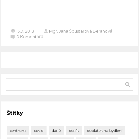
Celý článek
13.9. 2018
Mgr. Jana Šoustarová Beranová
0
Komentářů
Štítky
centrum
covid
daně
deník
doplatek na bydlení