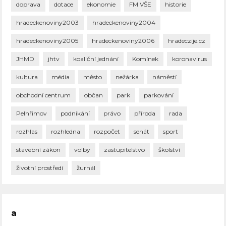
doprava
dotace
ekonomie
FM VŠE
historie
hradeckenoviny2003
hradeckenoviny2004
hradeckenoviny2005
hradeckenoviny2006
hradeczije.cz
JHMD
jhtv
koaliční jednání
Komínek
koronavirus
kultura
média
město
nežárka
náměstí
obchodní centrum
občan
park
parkování
Pelhřimov
podnikání
právo
příroda
rada
rozhlas
rozhledna
rozpočet
senát
sport
stavební zákon
volby
zastupitelstvo
školství
životní prostředí
žurnál
a