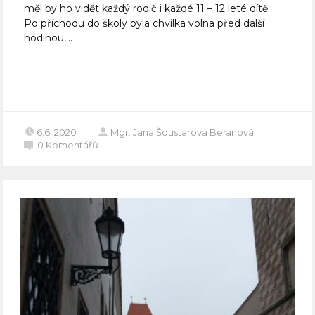
měl by ho vidět každý rodič i každé 11 – 12 leté dítě.
Po příchodu do školy byla chvilka volna před další
hodinou,...
Celý článek
6.6. 2020
Mgr. Jana Šoustarová Beranová
0
Komentářů