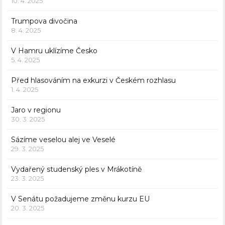
10. 4. 2025
Trumpova divočina
8. 4. 2025
V Hamru uklízíme Česko
5. 4. 2025
Před hlasováním na exkurzi v Českém rozhlasu
1. 4. 2025
Jaro v regionu
30. 3. 2025
Sázíme veselou alej ve Veselé
29. 3. 2025
Vydařený studenský ples v Mrákotíně
23. 3. 2025
V Senátu požadujeme změnu kurzu EU
20. 3. 2025