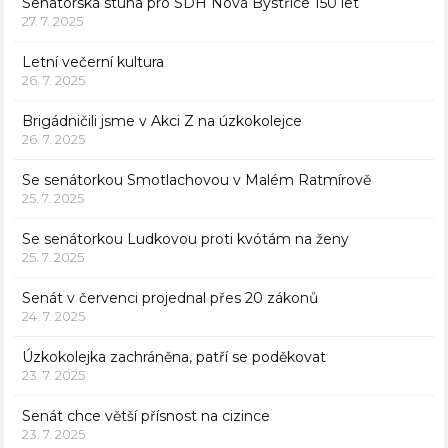
Senátorská stuha pro SDH Nová Bystřice 150 let
27. 7. 2025
Letní večerní kultura
26. 7. 2025
Brigádničili jsme v Akci Z na úzkokolejce
26. 7. 2025
Se senátorkou Smotlachovou v Malém Ratmírově
25. 7. 2025
Se senátorkou Ludkovou proti kvótám na ženy
25. 7. 2025
Senát v červenci projednal přes 20 zákonů
24. 7. 2025
Úzkokolejka zachráněna, patří se poděkovat
23. 7. 2025
Senát chce větší přísnost na cizince
23. 7. 2025