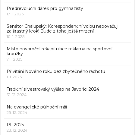
Předrevoluční dárek pro gymnazisty
17. 1. 2025
Senátor Chalupský: Korespondenční volbu nepovažuji
za šťastný krok! Bude z toho ještě mrzení…
10. 1. 2025
Místo novoroční rekapitulace reklama na sportovní
kroužky
7. 1. 2025
Přivítání Nového roku bez zbytečného rachotu
1. 1. 2025
Tradiční silvestrovský výšlap na Javořici 2024
31. 12. 2024
Na evangelické půlnoční mši
25. 12. 2024
PF 2025
23. 12. 2024