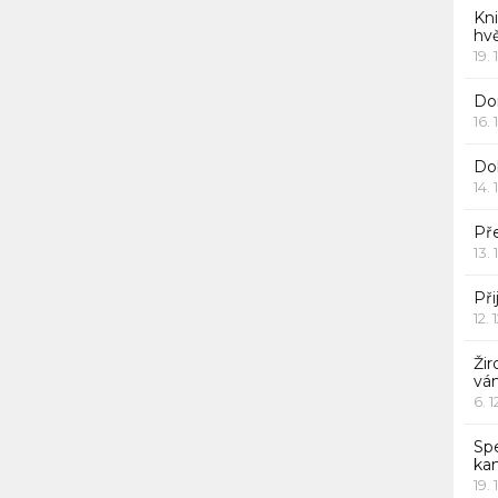
Kn
hv
19. 
Dor
16. 
Do
14. 
Pře
13. 
Při
12. 
Žir
vá
6. 
Sp
ka
19. 