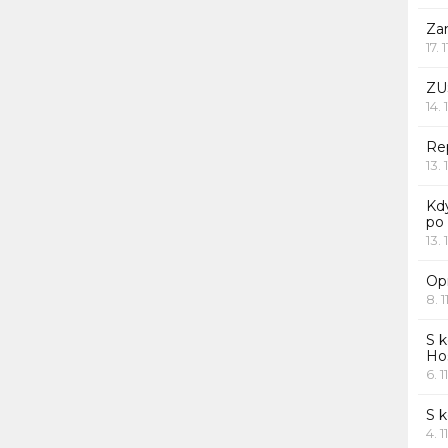
Za
17. 
ZU
14. 
Rep
13. 
Kd
po
13. 
Opr
8. 1
S k
Ho
6. 1
S 
4. 1