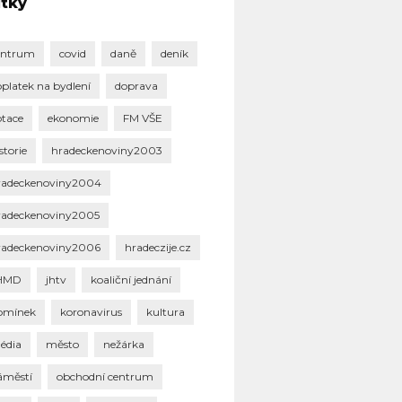
ítky
entrum
covid
daně
deník
oplatek na bydlení
doprava
otace
ekonomie
FM VŠE
storie
hradeckenoviny2003
radeckenoviny2004
radeckenoviny2005
radeckenoviny2006
hradeczije.cz
HMD
jhtv
koaliční jednání
omínek
koronavirus
kultura
édia
město
nežárka
áměstí
obchodní centrum