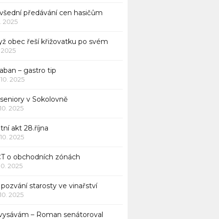
všední předávání cen hasičům
1. 2025
yž obec řeší křižovatku po svém
1. 2025
aban – gastro tip
 10. 2025
 seniory v Sokolovně
 10. 2025
tní akt 28.října
 10. 2025
ČT o obchodních zónách
 10. 2025
pozvání starosty ve vinařství
 10. 2025
 vysávám – Roman senátoroval