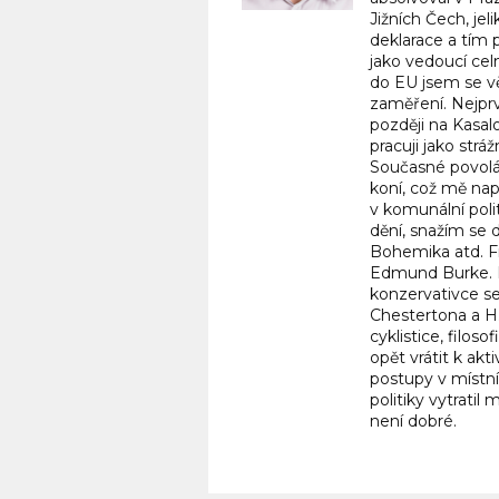
Jižních Čech, jel
deklarace a tím 
jako vedoucí cel
do EU jsem se v
zaměření. Nejprv
později na Kasal
pracuji jako str
Současné povolá
koní, což mě napl
v komunální polit
dění, snažím se 
Bohemika atd. Fi
Edmund Burke. Le
konzervativce se
Chestertona a H.
cyklistice, filos
opět vrátit k akt
postupy v místní
politiky vytratil
není dobré.