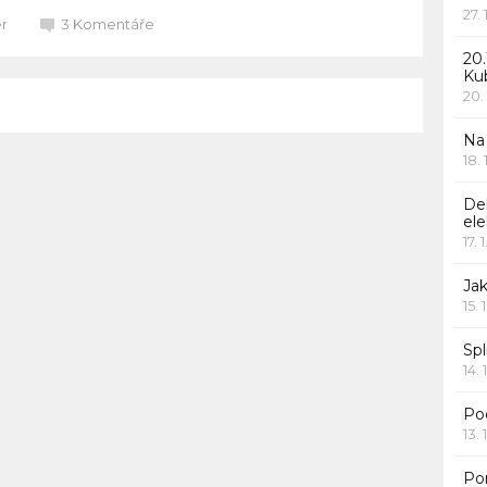
27.
er
3
Komentáře
20.
Ku
20.
Na
18.
De
ele
17. 
Jak
15. 
Spl
14. 
Po
13. 
Po