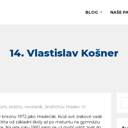
BLOG
NAŠE P
koní, strážný, nestraník, Jindřichův Hradec III
v březnu 1972 jako Hradečák. Kvůli své zrakové vadě
í léta od základní školy až po maturitu na gymnáziu
ze. Na jaře roku 1992 jsem se už mohl vrátit zpět do