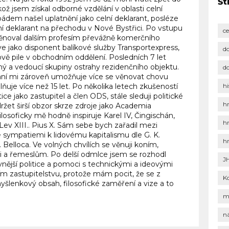
Št
ikož jsem získal odborné vzdělání v oblasti celní
pádem našel uplatnění jako celní deklarant, posléze
ní deklarant na přechodu v Nové Bystřici. Po vstupu
c
ěnoval dalším profesím převážně komerčního
e jako disponent balíkové služby Transportexpress,
d
ově pile v obchodním oddělení. Posledních 7 let
ážný a vedoucí skupiny ostrahy rezidenčního objektu.
d
ní mi zároveň umožňuje více se věnovat chovu
ňuje více než 15 let. Po několika letech zkušeností
hi
ice jako zastupitel a člen ODS, stále sleduji politické
h
držet širší obzor skrze zdroje jako Academia
losoficky mě hodně inspiruje Karel IV, Čingischán,
h
v XIII.. Pius X. Sám sebe bych zařadil mezi
 sympatiemi k lidovému kapitalismu dle G. K.
h
 Belloca. Ve volných chvílích se věnuji koním,
ofii a řemeslům. Po delší odmlce jsem se rozhodl
J
ivnější politice a pomoci s technickými a ideovými
m zastupitelstvu, protože mám pocit, že se z
K
 myšlenkový obsah, filosofické zaměření a vize a to
m
n