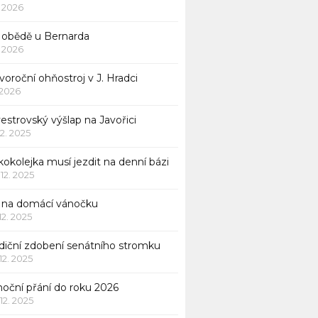
1. 2026
 obědě u Bernarda
1. 2026
oroční ohňostroj v J. Hradci
. 2026
vestrovský výšlap na Javořici
12. 2025
okolejka musí jezdit na denní bázi
 12. 2025
p na domácí vánočku
 12. 2025
adiční zdobení senátního stromku
 12. 2025
noční přání do roku 2026
 12. 2025