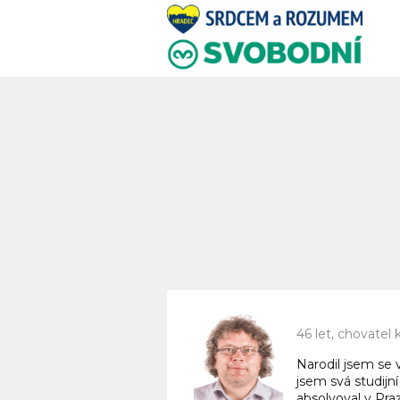
46 let, chovatel 
Narodil jsem se 
jsem svá studijn
absolvoval v Pra