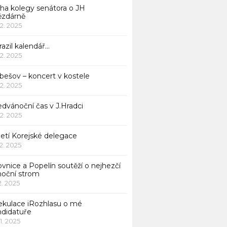
iha kolegy senátora o JH
ězdárně
12. 2025
azil kalendář…
12. 2025
bešov – koncert v kostele
12. 2025
dvánoční čas v J.Hradci
12. 2025
jetí Korejské delegace
12. 2025
ovnice a Popelín soutěží o nejhezčí
noční strom
12. 2025
ekulace iRozhlasu o mé
ndidatuře
11. 2025