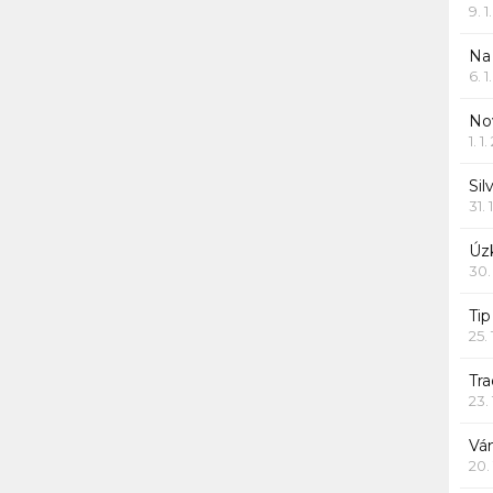
9. 
Na
6. 
Nov
1. 1
Sil
31. 
Úzk
30.
Ti
25.
Tr
23.
Vá
20.