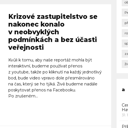
o
P
Krizové zastupitelstvo se
nakonec konalo
p
v neobvyklých
r
podmínkách a bez účasti
s
veřejnosti
za
Kvůli k tomu, aby naše reportáž mohla být
ži
interaktivní, budeme používat přenos
z youtube, takže po kliknutí na každý jednotlivý
bod, bude video vpravo dole přesměrováno
na čas, který se ho týká. Živě budeme nadále
a
poskytovat přenos na Facebooku.
Po zrušeném...
Ce
Ha
Celý článek
31. 
Pří