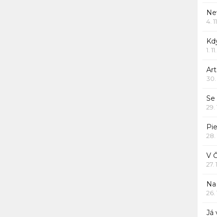
Ne
4. 1
Kd
1. 1
Art
30.
Se
29.
Pie
28.
V 
27.
Na 
26.
Já