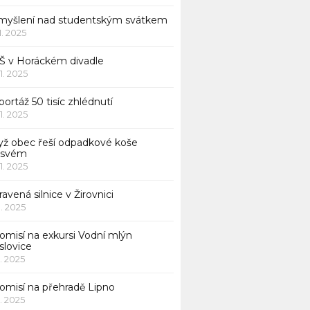
myšlení nad studentským svátkem
11. 2025
Š v Horáckém divadle
11. 2025
ortáž 50 tisíc zhlédnutí
11. 2025
yž obec řeší odpadkové koše
 svém
11. 2025
avená silnice v Žirovnici
1. 2025
omisí na exkursi Vodní mlýn
slovice
1. 2025
komisí na přehradě Lipno
1. 2025