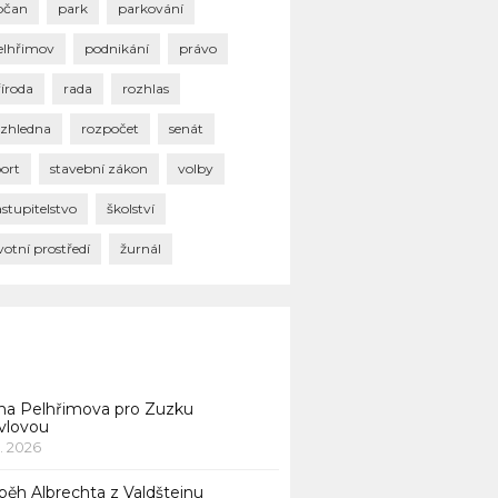
bčan
park
parkování
elhřimov
podnikání
právo
říroda
rada
rozhlas
ozhledna
rozpočet
senát
port
stavební zákon
volby
stupitelstvo
školství
votní prostředí
žurnál
na Pelhřimova pro Zuzku
vlovou
1. 2026
běh Albrechta z Valdštejnu