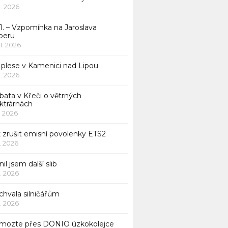
 1. 2026
1. – Vzpomínka na Jaroslava
beru
 1. 2026
 plese v Kamenici nad Lipou
 1. 2026
bata v Křeči o větrných
ktrárnách
1. 2026
 zrušit emisní povolenky ETS2
1. 2026
nil jsem další slib
1. 2026
chvala silničářům
1. 2026
mozte přes DONIO úzkokolejce