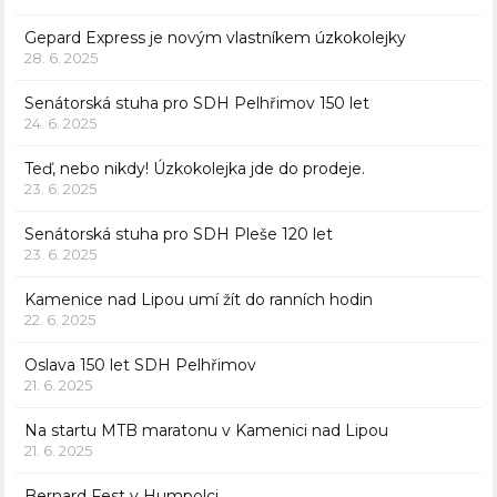
Gepard Express je novým vlastníkem úzkokolejky
28. 6. 2025
Senátorská stuha pro SDH Pelhřimov 150 let
24. 6. 2025
Teď, nebo nikdy! Úzkokolejka jde do prodeje.
23. 6. 2025
Senátorská stuha pro SDH Pleše 120 let
23. 6. 2025
Kamenice nad Lipou umí žít do ranních hodin
22. 6. 2025
Oslava 150 let SDH Pelhřimov
21. 6. 2025
Na startu MTB maratonu v Kamenici nad Lipou
21. 6. 2025
Bernard Fest v Humpolci