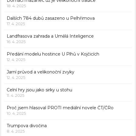
Domácí mazanec už je velikonoční tradice
18. 4. 2025
Dalších 784 dubů zasazeno u Pelhřimova
17. 4. 2025
Landfrasova zahrada a Umělá Inteligence
16. 4. 2025
Předání modelu hostince U Plhů v Kojčicích
12. 4. 2025
Jarní průvod a velikonoční zvyky
12. 4. 2025
Celní hry jsou jako sirky u stohu
11. 4. 2025
Proč jsem hlasoval PROTI mediální novele ČT/ČRo
10. 4. 2025
Trumpova divočina
8. 4. 2025