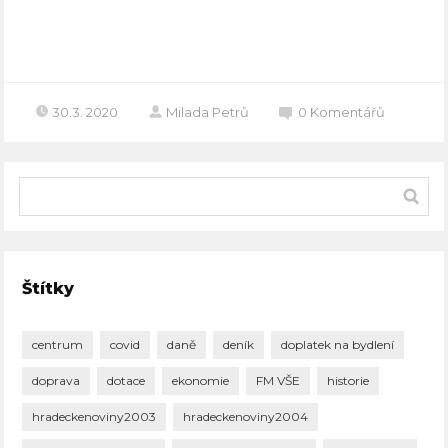
Celý článek
30.3. 2020
Milada Petrů
0
Komentářů
Štítky
centrum
covid
daně
deník
doplatek na bydlení
doprava
dotace
ekonomie
FM VŠE
historie
hradeckenoviny2003
hradeckenoviny2004