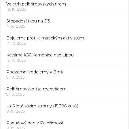
Veletrh pelhřimovských firem
18. 10. 2025
Stopadesátkou na D3
17. 10. 2025
Bojujeme proti klimatickým aktivistům
14. 10. 2025
Kavárna K66 Kamenice nad Lipou
13. 10. 2025
Podzemní vodojemy v Brně
9. 10. 2025
Pelhřimovsko žije medvědem
9. 10. 2025
Už 5 letá sázím stromy (15.386 kusů)
8. 10. 2025
Papučový den v Pelhřimově
8. 10. 2025