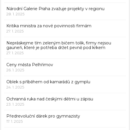
Národní Galerie Praha zvažuje projekty v regionu
28. 1. 2025
Kritika ministra za nové povinnosti firmám
27. 1. 2025
Nepráskejme tím zeleným bičem tolik, firmy nejsou
gauneři, které je potřeba držet pevně pod krkem
27. 1. 2025
Ceny města Pelhřimov
26. 1. 2025
Oblek s příběhem od kamarádů z gymplu
24. 1. 2025
Ochranná ruka nad českými dětmi u zápisu
23. 1. 2025
Předrevoluční dárek pro gymnazisty
17. 1. 2025