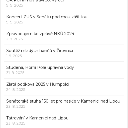
OA Pelhřimov slaví 50. výročí
9. 9. 2025
Koncert ZUŠ v Senátu pod mou záštitou
9. 9. 2025
Zpravodajem ke zprávě NKÚ 2024
2. 9. 2025
Soutěž mladých hasičů v Žirovnici
1. 9. 2025
Studená, Horní Pole úpravna vody
31. 8. 2025
Zlatá podkova 2025 v Humpolci
24. 8. 2025
Senátorská stuha 150 let pro hasiče v Kamenici nad Lipou
23. 8. 2025
Tatrování v Kamenici nad Lipou
23. 8. 2025