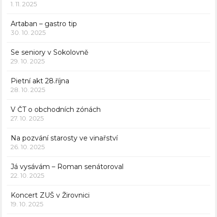
1. 11. 2025
Artaban – gastro tip
30. 10. 2025
Se seniory v Sokolovně
29. 10. 2025
Pietní akt 28.října
28. 10. 2025
V ČT o obchodních zónách
27. 10. 2025
Na pozvání starosty ve vinařství
26. 10. 2025
Já vysávám – Roman senátoroval
22. 10. 2025
Koncert ZUŠ v Žirovnici
19. 10. 2025