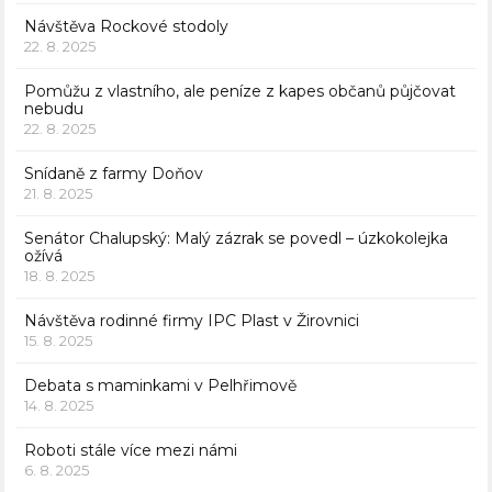
Návštěva Rockové stodoly
22. 8. 2025
Pomůžu z vlastního, ale peníze z kapes občanů půjčovat
nebudu
22. 8. 2025
Snídaně z farmy Doňov
21. 8. 2025
Senátor Chalupský: Malý zázrak se povedl – úzkokolejka
ožívá
18. 8. 2025
Návštěva rodinné firmy IPC Plast v Žirovnici
15. 8. 2025
Debata s maminkami v Pelhřimově
14. 8. 2025
Roboti stále více mezi námi
6. 8. 2025