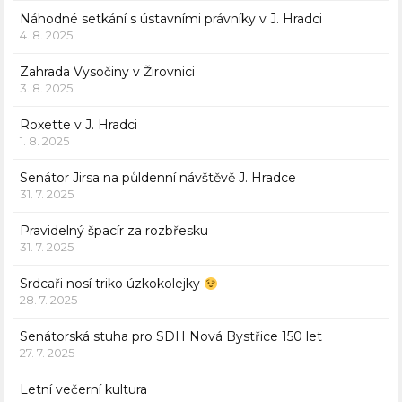
Náhodné setkání s ústavními právníky v J. Hradci
4. 8. 2025
Zahrada Vysočiny v Žirovnici
3. 8. 2025
Roxette v J. Hradci
1. 8. 2025
Senátor Jirsa na půldenní návštěvě J. Hradce
31. 7. 2025
Pravidelný špacír za rozbřesku
31. 7. 2025
Srdcaři nosí triko úzkokolejky
28. 7. 2025
Senátorská stuha pro SDH Nová Bystřice 150 let
27. 7. 2025
Letní večerní kultura