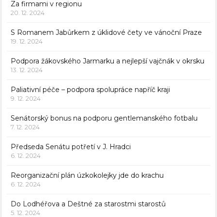
Za firmami v regionu
20. 12. 2024
S Romanem Jabůrkem z úklidové čety ve vánoční Praze
19. 12. 2024
Podpora žákovského Jarmarku a nejlepší vajčnák v okrsku
13. 12. 2024
Paliativní péče – podpora spolupráce napříč kraji
9. 12. 2024
Senátorský bonus na podporu gentlemanského fotbalu
7. 12. 2024
Předseda Senátu potřetí v J. Hradci
6. 12. 2024
Reorganizační plán úzkokolejky jde do krachu
6. 12. 2024
Do Lodhéřova a Deštné za starostmi starostů
5. 12. 2024