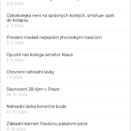
5. 11. 2024
Úzkokolejka není na správných kolejích, směřuje opět
do kolapsu
4. 11. 2024
Předání medailí nejlepším jihočeským hasičům
3. 11. 2024
Opustil nás kolega senátor Kraus
2. 11. 2024
Otevření náhradní lávky
1. 11. 2024
Slavnostní 28.říjen v Praze
28. 10. 2024
Náhradní lávka konečně bude
23. 10. 2024
Základní kámen Pavilonu paliativní péče
17. 10. 2024