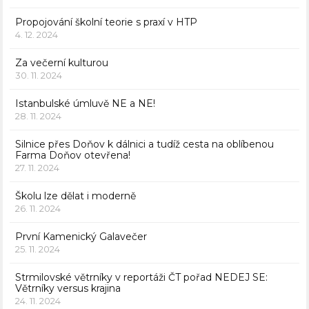
Propojování školní teorie s praxí v HTP
4. 12. 2024
Za večerní kulturou
30. 11. 2024
Istanbulské úmluvě NE a NE!
28. 11. 2024
Silnice přes Doňov k dálnici a tudíž cesta na oblíbenou
Farma Doňov otevřena!
27. 11. 2024
Školu lze dělat i moderně
26. 11. 2024
První Kamenický Galavečer
25. 11. 2024
Strmilovské větrníky v reportáži ČT pořad NEDEJ SE:
Větrníky versus krajina
24. 11. 2024