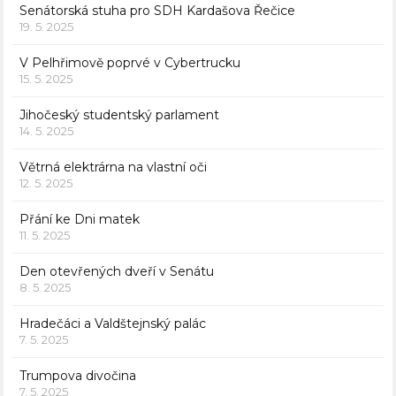
Senátorská stuha pro SDH Kardašova Řečice
19. 5. 2025
V Pelhřimově poprvé v Cybertrucku
15. 5. 2025
Jihočeský studentský parlament
14. 5. 2025
Větrná elektrárna na vlastní oči
12. 5. 2025
Přání ke Dni matek
11. 5. 2025
Den otevřených dveří v Senátu
8. 5. 2025
Hradečáci a Valdštejnský palác
7. 5. 2025
Trumpova divočina
7. 5. 2025