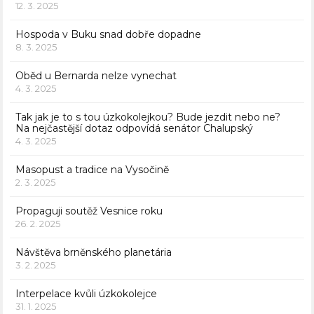
12. 3. 2025
Hospoda v Buku snad dobře dopadne
8. 3. 2025
Oběd u Bernarda nelze vynechat
4. 3. 2025
Tak jak je to s tou úzkokolejkou? Bude jezdit nebo ne?
Na nejčastější dotaz odpovídá senátor Chalupský
4. 3. 2025
Masopust a tradice na Vysočině
2. 3. 2025
Propaguji soutěž Vesnice roku
26. 2. 2025
Návštěva brněnského planetária
3. 2. 2025
Interpelace kvůli úzkokolejce
31. 1. 2025