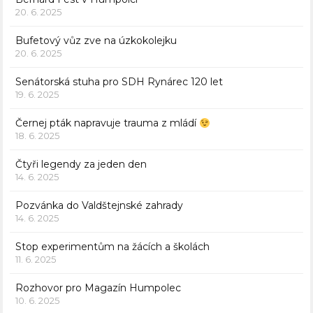
20. 6. 2025
Bufetový vůz zve na úzkokolejku
20. 6. 2025
Senátorská stuha pro SDH Rynárec 120 let
19. 6. 2025
Černej pták napravuje trauma z mládí
18. 6. 2025
Čtyři legendy za jeden den
14. 6. 2025
Pozvánka do Valdštejnské zahrady
14. 6. 2025
Stop experimentům na žácích a školách
11. 6. 2025
Rozhovor pro Magazín Humpolec
10. 6. 2025