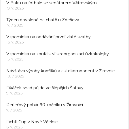
V Buku na fotbale se senátorem Větrovským
19. 7. 2025
Týden dovolené na chatě u Zdešova
17. 7. 2025
Vzpomínka na oddávání první zlaté svatby
16. 7. 2025
Vzpomínka na zoufalství s reorganizací úzkokolejky
15. 7. 2025
Návštěva výroby knoflíků a autokomponent v Žirovnici
10. 7. 2025
Fikáček snad půjde ve šlépějích Šatavy
9. 7. 2025
Perleťový pohár 90. ročníku v Žirovnici
7. 7. 2025
Fichtl Cup v Nové Včelnici
6. 7. 2025