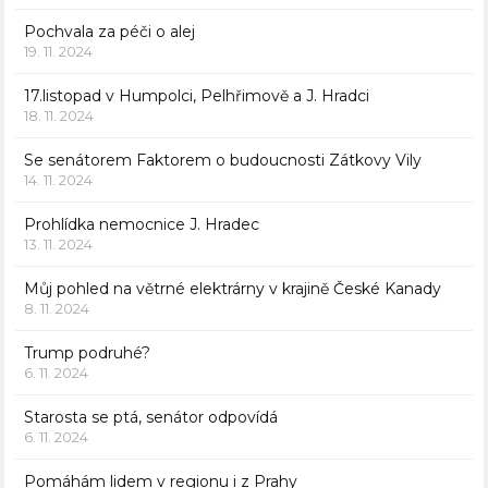
Pochvala za péči o alej
19. 11. 2024
17.listopad v Humpolci, Pelhřimově a J. Hradci
18. 11. 2024
Se senátorem Faktorem o budoucnosti Zátkovy Vily
14. 11. 2024
Prohlídka nemocnice J. Hradec
13. 11. 2024
Můj pohled na větrné elektrárny v krajině České Kanady
8. 11. 2024
Trump podruhé?
6. 11. 2024
Starosta se ptá, senátor odpovídá
6. 11. 2024
Pomáhám lidem v regionu i z Prahy