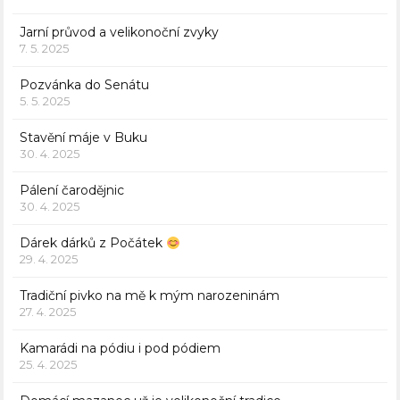
Jarní průvod a velikonoční zvyky
7. 5. 2025
Pozvánka do Senátu
5. 5. 2025
Stavění máje v Buku
30. 4. 2025
Pálení čarodějnic
30. 4. 2025
Dárek dárků z Počátek
29. 4. 2025
Tradiční pivko na mě k mým narozeninám
27. 4. 2025
Kamarádi na pódiu i pod pódiem
25. 4. 2025