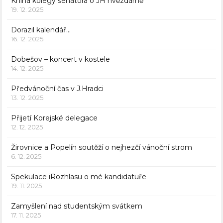
Kniha kolegy senátora o JH hvězdárně
19. 12. 2025
Dorazil kalendář…
16. 12. 2025
Dobešov – koncert v kostele
14. 12. 2025
Předvánoční čas v J.Hradci
13. 12. 2025
Přijetí Korejské delegace
12. 12. 2025
Žirovnice a Popelín soutěží o nejhezčí vánoční strom
6. 12. 2025
Spekulace iRozhlasu o mé kandidatuře
19. 11. 2025
Zamyšlení nad studentským svátkem
17. 11. 2025