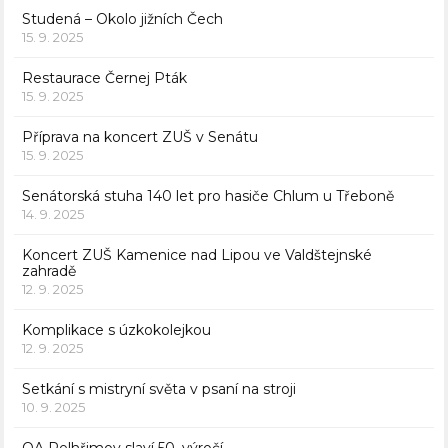
Studená – Okolo jižních Čech
15. 9. 2025
Restaurace Černej Pták
15. 9. 2025
Příprava na koncert ZUŠ v Senátu
15. 9. 2025
Senátorská stuha 140 let pro hasiče Chlum u Třeboně
14. 9. 2025
Koncert ZUŠ Kamenice nad Lipou ve Valdštejnské
zahradě
12. 9. 2025
Komplikace s úzkokolejkou
12. 9. 2025
Setkání s mistryní světa v psaní na stroji
10. 9. 2025