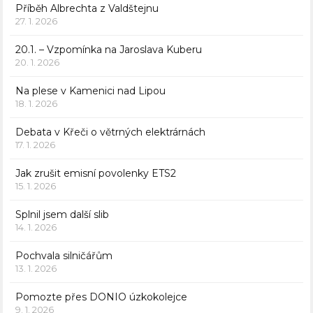
Příběh Albrechta z Valdštejnu
27. 1. 2026
20.1. – Vzpomínka na Jaroslava Kuberu
20. 1. 2026
Na plese v Kamenici nad Lipou
18. 1. 2026
Debata v Křeči o větrných elektrárnách
17. 1. 2026
Jak zrušit emisní povolenky ETS2
15. 1. 2026
Splnil jsem další slib
14. 1. 2026
Pochvala silničářům
13. 1. 2026
Pomozte přes DONIO úzkokolejce
9. 1. 2026