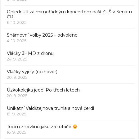
Ohlednutí za mimořádným koncertem naší ZUŠ v Senátu
ČR.
6. 10. 2025
Sněmovní volby 2025 – odvoleno
4. 10. 2025
Vláčky JHMD z dronu
24. 9. 2025
Vláčky vyjely (rozhovor)
20. 9. 2025
Úzkokolejka jede! Po třech letech.
20. 9. 2025
Unikátní Valdštejnova truhla a nové žerdi
19. 9. 2025
Točím zmrzlinu jako za totáče
16. 9. 2025