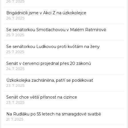
26. 7. 2025
Brigádničili jsme v Akci Z na úzkokolejce
26. 7. 2025
Se senátorkou Smotlachovou v Malém Ratmírově
25. 7. 2025
Se senátorkou Ludkovou proti kvótám na ženy
25. 7. 2025
Senát v červenci projednal přes 20 zákonů
24. 7. 2025
Úzkokolejka zachráněna, patří se poděkovat
23. 7. 2025
Senát chce větší přísnost na cizince
23. 7. 2025
Na Rudláku po 55 letech na smaragdové svatbě
21. 7. 2025