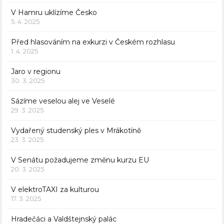
V Hamru uklízíme Česko
5. 4. 2025
Před hlasováním na exkurzi v Českém rozhlasu
1. 4. 2025
Jaro v regionu
30. 3. 2025
Sázíme veselou alej ve Veselé
29. 3. 2025
Vydařený studenský ples v Mrákotíně
23. 3. 2025
V Senátu požadujeme změnu kurzu EU
20. 3. 2025
V elektroTAXI za kulturou
17. 3. 2025
Hradečáci a Valdštejnský palác