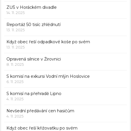
ZUŠ v Horáckém divadle
14. 11. 2025
Reportáž 50 tisíc zhlédnutí
13. 11. 2025
Když obec řeší odpadkové koše po svém
13. 11. 2025
Opravená silnice v Žirovnici
8. 11. 2025
S komisí na exkursi Vodní mlýn Hoslovice
6. 11. 2025
S komisí na přehradě Lipno
4. 11. 2025
Nevšední předávání cen hasičům
4. 11. 2025
Když obec řeší křižovatku po svém