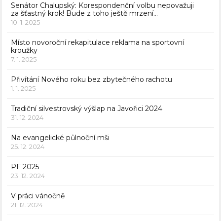
Senátor Chalupský: Korespondenční volbu nepovažuji
za šťastný krok! Bude z toho ještě mrzení…
10. 1. 2025
Místo novoroční rekapitulace reklama na sportovní
kroužky
7. 1. 2025
Přivítání Nového roku bez zbytečného rachotu
1. 1. 2025
Tradiční silvestrovský výšlap na Javořici 2024
31. 12. 2024
Na evangelické půlnoční mši
25. 12. 2024
PF 2025
23. 12. 2024
V práci vánočně
21. 12. 2024