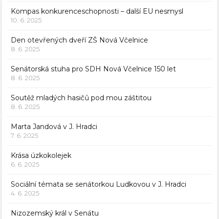
Kompas konkurenceschopnosti – další EU nesmysl
10. 6. 2025
Den otevřených dveří ZŠ Nová Včelnice
8. 6. 2025
Senátorská stuha pro SDH Nová Včelnice 150 let
8. 6. 2025
Soutěž mladých hasičů pod mou záštitou
8. 6. 2025
Marta Jandová v J. Hradci
7. 6. 2025
Krása úzkokolejek
6. 6. 2025
Sociální témata se senátorkou Ludkovou v J. Hradci
4. 6. 2025
Nizozemský král v Senátu