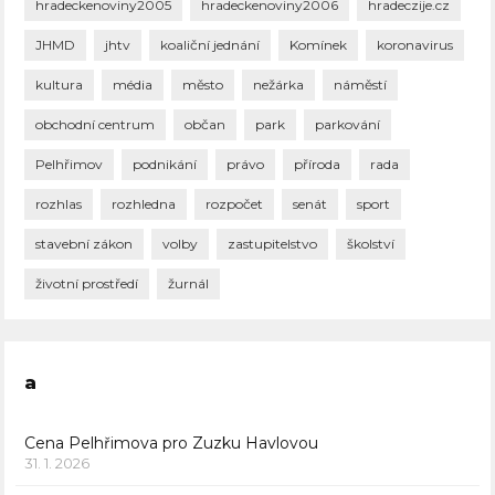
hradeckenoviny2005
hradeckenoviny2006
hradeczije.cz
JHMD
jhtv
koaliční jednání
Komínek
koronavirus
kultura
média
město
nežárka
náměstí
obchodní centrum
občan
park
parkování
Pelhřimov
podnikání
právo
příroda
rada
rozhlas
rozhledna
rozpočet
senát
sport
stavební zákon
volby
zastupitelstvo
školství
životní prostředí
žurnál
a
Cena Pelhřimova pro Zuzku Havlovou
31. 1. 2026