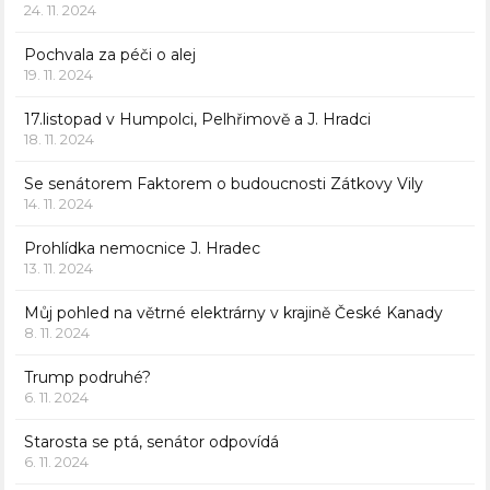
24. 11. 2024
Pochvala za péči o alej
19. 11. 2024
17.listopad v Humpolci, Pelhřimově a J. Hradci
18. 11. 2024
Se senátorem Faktorem o budoucnosti Zátkovy Vily
14. 11. 2024
Prohlídka nemocnice J. Hradec
13. 11. 2024
Můj pohled na větrné elektrárny v krajině České Kanady
8. 11. 2024
Trump podruhé?
6. 11. 2024
Starosta se ptá, senátor odpovídá
6. 11. 2024