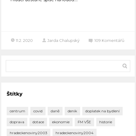
Celý článek
11.2. 2020
Jarda Chalupský
109
Komentářů
Štítky
centrum
covid
daně
deník
doplatek na bydlení
doprava
dotace
ekonomie
FM VŠE
historie
hradeckenoviny2003
hradeckenoviny2004