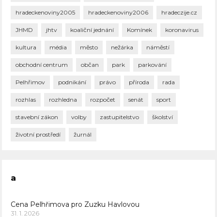
hradeckenoviny2005
hradeckenoviny2006
hradeczije.cz
JHMD
jhtv
koaliční jednání
Komínek
koronavirus
kultura
média
město
nežárka
náměstí
obchodní centrum
občan
park
parkování
Pelhřimov
podnikání
právo
příroda
rada
rozhlas
rozhledna
rozpočet
senát
sport
stavební zákon
volby
zastupitelstvo
školství
životní prostředí
žurnál
a
Cena Pelhřimova pro Zuzku Havlovou
31. 1. 2026