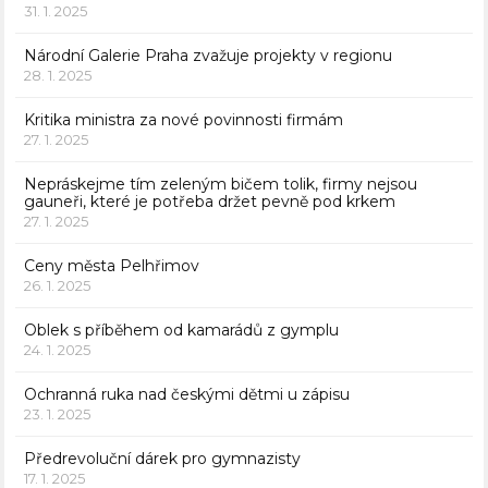
31. 1. 2025
Národní Galerie Praha zvažuje projekty v regionu
28. 1. 2025
Kritika ministra za nové povinnosti firmám
27. 1. 2025
Nepráskejme tím zeleným bičem tolik, firmy nejsou
gauneři, které je potřeba držet pevně pod krkem
27. 1. 2025
Ceny města Pelhřimov
26. 1. 2025
Oblek s příběhem od kamarádů z gymplu
24. 1. 2025
Ochranná ruka nad českými dětmi u zápisu
23. 1. 2025
Předrevoluční dárek pro gymnazisty
17. 1. 2025