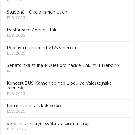
Studená – Okolo jižních Čech
15. 9. 2025
Restaurace Černej Pták
15. 9. 2025
Příprava na koncert ZUŠ v Senátu
15. 9. 2025
Senátorská stuha 140 let pro hasiče Chlum u Třeboně
14. 9. 2025
Koncert ZUŠ Kamenice nad Lipou ve Valdštejnské
zahradě
12. 9. 2025
Komplikace s úzkokolejkou
12. 9. 2025
Setkání s mistryní světa v psaní na stroji
10. 9. 2025