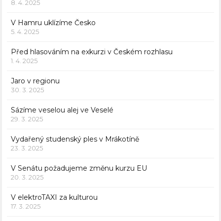
8. 4. 2025
V Hamru uklízíme Česko
5. 4. 2025
Před hlasováním na exkurzi v Českém rozhlasu
1. 4. 2025
Jaro v regionu
30. 3. 2025
Sázíme veselou alej ve Veselé
29. 3. 2025
Vydařený studenský ples v Mrákotíně
23. 3. 2025
V Senátu požadujeme změnu kurzu EU
20. 3. 2025
V elektroTAXI za kulturou
17. 3. 2025