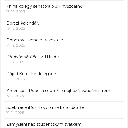
Kniha kolegy senátora o JH hvězdárně
19. 12. 2025
Dorazil kalendář…
16. 12. 2025
Dobešov – koncert v kostele
14. 12. 2025
Předvánoční čas v J.Hradci
13. 12. 2025
Přijetí Korejské delegace
12. 12. 2025
Žirovnice a Popelín soutěží o nejhezčí vánoční strom
6. 12. 2025
Spekulace iRozhlasu o mé kandidatuře
19. 11. 2025
Zamyšlení nad studentským svátkem