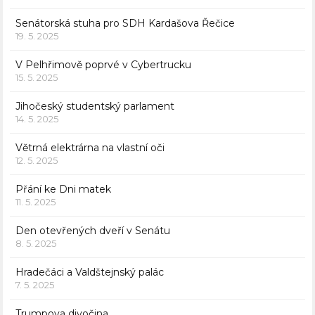
Senátorská stuha pro SDH Kardašova Řečice
19. 5. 2025
V Pelhřimově poprvé v Cybertrucku
15. 5. 2025
Jihočeský studentský parlament
14. 5. 2025
Větrná elektrárna na vlastní oči
12. 5. 2025
Přání ke Dni matek
11. 5. 2025
Den otevřených dveří v Senátu
8. 5. 2025
Hradečáci a Valdštejnský palác
7. 5. 2025
Trumpova divočina