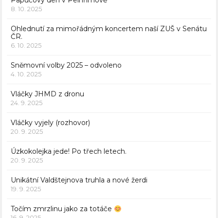
Papučový den v Pelhřimově
8. 10. 2025
Ohlednutí za mimořádným koncertem naší ZUŠ v Senátu
ČR.
6. 10. 2025
Sněmovní volby 2025 – odvoleno
4. 10. 2025
Vláčky JHMD z dronu
24. 9. 2025
Vláčky vyjely (rozhovor)
20. 9. 2025
Úzkokolejka jede! Po třech letech.
20. 9. 2025
Unikátní Valdštejnova truhla a nové žerdi
19. 9. 2025
Točím zmrzlinu jako za totáče
16. 9. 2025