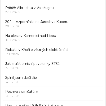
Příběh Albrechta z Valdštejnu
27. 1. 2026
20.1. – Vzpomínka na Jaroslava Kuberu
20. 1. 2026
Na plese v Kamenici nad Lipou
18. 1. 2026
Debata v Křeči o větrných elektrárnách
17. 1. 2026
Jak zrušit emisní povolenky ETS2
15. 1. 2026
Splnil jsem další slib
14. 1. 2026
Pochvala silničářům
13. 1. 2026
Pomozte přes DONIO úzkokolejce