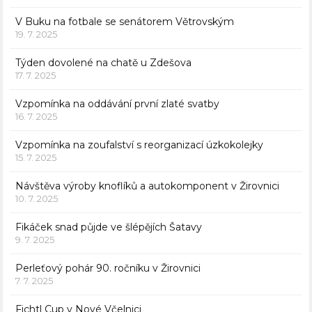
V Buku na fotbale se senátorem Větrovským
19. 7. 2025
Týden dovolené na chatě u Zdešova
17. 7. 2025
Vzpomínka na oddávání první zlaté svatby
16. 7. 2025
Vzpomínka na zoufalství s reorganizací úzkokolejky
15. 7. 2025
Návštěva výroby knoflíků a autokomponent v Žirovnici
10. 7. 2025
Fikáček snad půjde ve šlépějích Šatavy
9. 7. 2025
Perleťový pohár 90. ročníku v Žirovnici
7. 7. 2025
Fichtl Cup v Nové Včelnici