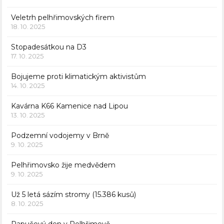
Veletrh pelhřimovských firem
18. 10. 2025
Stopadesátkou na D3
17. 10. 2025
Bojujeme proti klimatickým aktivistům
14. 10. 2025
Kavárna K66 Kamenice nad Lipou
13. 10. 2025
Podzemní vodojemy v Brně
9. 10. 2025
Pelhřimovsko žije medvědem
9. 10. 2025
Už 5 letá sázím stromy (15.386 kusů)
8. 10. 2025