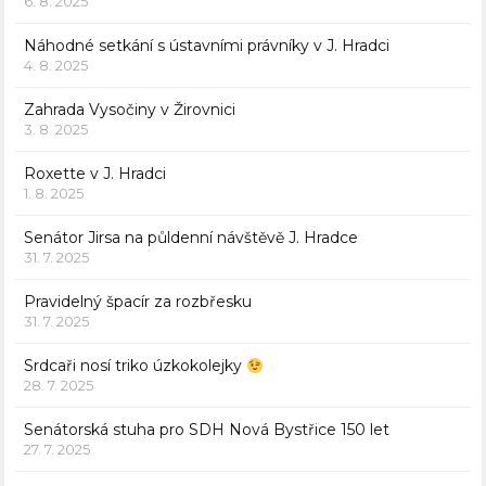
6. 8. 2025
Náhodné setkání s ústavními právníky v J. Hradci
4. 8. 2025
Zahrada Vysočiny v Žirovnici
3. 8. 2025
Roxette v J. Hradci
1. 8. 2025
Senátor Jirsa na půldenní návštěvě J. Hradce
31. 7. 2025
Pravidelný špacír za rozbřesku
31. 7. 2025
Srdcaři nosí triko úzkokolejky
28. 7. 2025
Senátorská stuha pro SDH Nová Bystřice 150 let
27. 7. 2025