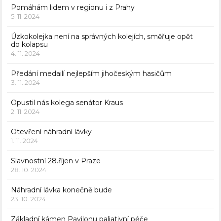
Pomáhám lidem v regionu i z Prahy
5. 11. 2024
Úzkokolejka není na správných kolejích, směřuje opět
do kolapsu
4. 11. 2024
Předání medailí nejlepším jihočeským hasičům
3. 11. 2024
Opustil nás kolega senátor Kraus
2. 11. 2024
Otevření náhradní lávky
1. 11. 2024
Slavnostní 28.říjen v Praze
28. 10. 2024
Náhradní lávka konečně bude
23. 10. 2024
Základní kámen Pavilonu paliativní péče