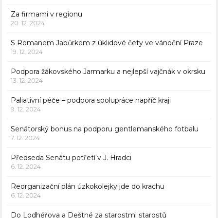
Za firmami v regionu
20. 12. 2024
S Romanem Jabůrkem z úklidové čety ve vánoční Praze
19. 12. 2024
Podpora žákovského Jarmarku a nejlepší vajčnák v okrsku
13. 12. 2024
Paliativní péče – podpora spolupráce napříč kraji
9. 12. 2024
Senátorský bonus na podporu gentlemanského fotbalu
7. 12. 2024
Předseda Senátu potřetí v J. Hradci
6. 12. 2024
Reorganizační plán úzkokolejky jde do krachu
6. 12. 2024
Do Lodhéřova a Deštné za starostmi starostů