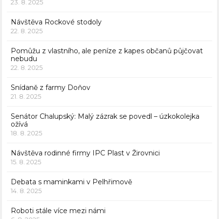
23. 8. 2025
Návštěva Rockové stodoly
22. 8. 2025
Pomůžu z vlastního, ale peníze z kapes občanů půjčovat
nebudu
22. 8. 2025
Snídaně z farmy Doňov
21. 8. 2025
Senátor Chalupský: Malý zázrak se povedl – úzkokolejka
ožívá
18. 8. 2025
Návštěva rodinné firmy IPC Plast v Žirovnici
15. 8. 2025
Debata s maminkami v Pelhřimově
14. 8. 2025
Roboti stále více mezi námi