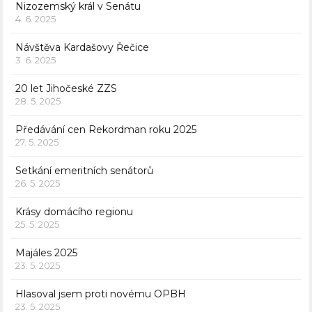
Nizozemský král v Senátu
4. 6. 2025
Návštěva Kardašovy Řečice
3. 6. 2025
20 let Jihočeské ZZS
28. 5. 2025
Předávání cen Rekordman roku 2025
27. 5. 2025
Setkání emeritních senátorů
26. 5. 2025
Krásy domácího regionu
25. 5. 2025
Majáles 2025
23. 5. 2025
Hlasoval jsem proti novému OPBH
23. 5. 2025