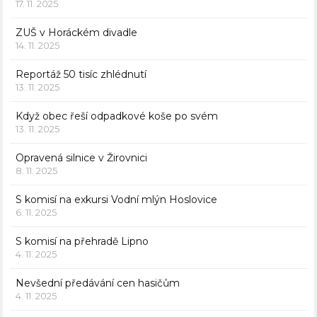
17. 11. 2025
ZUŠ v Horáckém divadle
14. 11. 2025
Reportáž 50 tisíc zhlédnutí
13. 11. 2025
Když obec řeší odpadkové koše po svém
13. 11. 2025
Opravená silnice v Žirovnici
8. 11. 2025
S komisí na exkursi Vodní mlýn Hoslovice
6. 11. 2025
S komisí na přehradě Lipno
4. 11. 2025
Nevšední předávání cen hasičům
4. 11. 2025