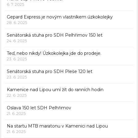
6. 7. 2025
Gepard Express je novým vlastníkem úzkokolejky
28. 6. 2025
Senátorská stuha pro SDH Pelhřimov 150 let
24. 6. 2025
Teď, nebo nikdy! Úzkokolejka jde do prodeje.
23. 6. 2025
Senátorská stuha pro SDH Pleše 120 let
23. 6. 2025
Kamenice nad Lipou umí žít do ranních hodin
22. 6. 2025
Oslava 150 let SDH Pelhřimov
21. 6. 2025
Na startu MTB maratonu v Kamenici nad Lipou
21. 6. 2025