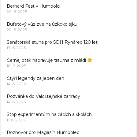
Bernard Fest v Humpolci
20. 6. 2025
Bufetový vůz zve na úzkokolejku
20. 6. 2025
Senátorská stuha pro SDH Rynárec 120 let
19. 6. 2025
Černej pták napravuje trauma z mládí
18. 6. 2025
Čtyři legendy za jeden den
14. 6. 2025
Pozvánka do Valdštejnské zahrady
14. 6. 2025
Stop experimentům na žácích a školách
11. 6. 2025
Rozhovor pro Magazín Humpolec