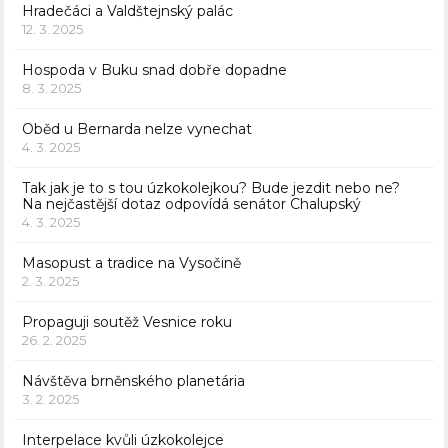
Hradečáci a Valdštejnský palác
12. 3. 2025
Hospoda v Buku snad dobře dopadne
8. 3. 2025
Oběd u Bernarda nelze vynechat
4. 3. 2025
Tak jak je to s tou úzkokolejkou? Bude jezdit nebo ne?
Na nejčastější dotaz odpovídá senátor Chalupský
4. 3. 2025
Masopust a tradice na Vysočině
2. 3. 2025
Propaguji soutěž Vesnice roku
26. 2. 2025
Návštěva brněnského planetária
3. 2. 2025
Interpelace kvůli úzkokolejce