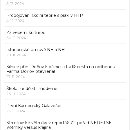
5. 12. 2024
Propojování školní teorie s praxí v HTP
4. 12. 2024
Za večerní kulturou
30. 11. 2024
Istanbulské úmluvě NE a NE!
28. 11. 2024
Silnice přes Doňov k dálnici a tudíž cesta na oblíbenou
Farma Doňov otevřena!
27. 11. 2024
Školu lze dělat i moderně
26. 11. 2024
První Kamenický Galavečer
25. 11. 2024
Strmilovské větrníky v reportáži ČT pořad NEDEJ SE:
Větrníky versus krajina