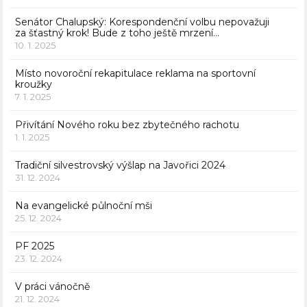
Senátor Chalupský: Korespondenční volbu nepovažuji
za šťastný krok! Bude z toho ještě mrzení…
10. 1. 2025
Místo novoroční rekapitulace reklama na sportovní
kroužky
7. 1. 2025
Přivítání Nového roku bez zbytečného rachotu
1. 1. 2025
Tradiční silvestrovský výšlap na Javořici 2024
31. 12. 2024
Na evangelické půlnoční mši
25. 12. 2024
PF 2025
23. 12. 2024
V práci vánočně
21. 12. 2024