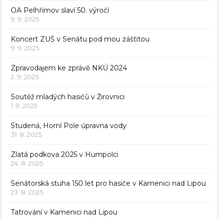
OA Pelhřimov slaví 50. výročí
9. 9. 2025
Koncert ZUŠ v Senátu pod mou záštitou
9. 9. 2025
Zpravodajem ke zprávě NKÚ 2024
2. 9. 2025
Soutěž mladých hasičů v Žirovnici
1. 9. 2025
Studená, Horní Pole úpravna vody
31. 8. 2025
Zlatá podkova 2025 v Humpolci
24. 8. 2025
Senátorská stuha 150 let pro hasiče v Kamenici nad Lipou
23. 8. 2025
Tatrování v Kamenici nad Lipou