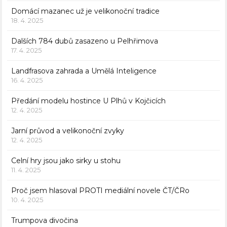
Domácí mazanec už je velikonoční tradice
18. 4. 2025
Dalších 784 dubů zasazeno u Pelhřimova
17. 4. 2025
Landfrasova zahrada a Umělá Inteligence
16. 4. 2025
Předání modelu hostince U Plhů v Kojčicích
12. 4. 2025
Jarní průvod a velikonoční zvyky
12. 4. 2025
Celní hry jsou jako sirky u stohu
11. 4. 2025
Proč jsem hlasoval PROTI mediální novele ČT/ČRo
10. 4. 2025
Trumpova divočina