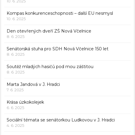
10. 6. 2025
Kompas konkurenceschopnosti – další EU nesmysl
10. 6. 2025
Den otevřených dveří ZŠ Nová Včelnice
8. 6. 2025
Senátorská stuha pro SDH Nová Včelnice 150 let
8. 6. 2025
Soutěž mladých hasičů pod mou záštitou
8. 6. 2025
Marta Jandová v J. Hradci
7. 6. 2025
Krása úzkokolejek
6. 6. 2025
Sociální témata se senátorkou Ludkovou v J. Hradci
4. 6. 2025