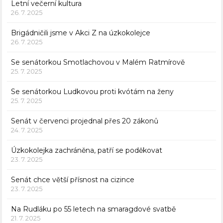
Letní večerní kultura
26. 7. 2025
Brigádničili jsme v Akci Z na úzkokolejce
26. 7. 2025
Se senátorkou Smotlachovou v Malém Ratmírově
25. 7. 2025
Se senátorkou Ludkovou proti kvótám na ženy
25. 7. 2025
Senát v červenci projednal přes 20 zákonů
24. 7. 2025
Úzkokolejka zachráněna, patří se poděkovat
23. 7. 2025
Senát chce větší přísnost na cizince
23. 7. 2025
Na Rudláku po 55 letech na smaragdové svatbě
21. 7. 2025