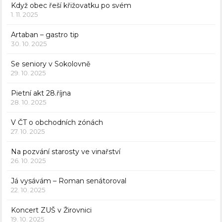
Když obec řeší křižovatku po svém
1. 11. 2025
Artaban – gastro tip
30. 10. 2025
Se seniory v Sokolovně
29. 10. 2025
Pietní akt 28.října
28. 10. 2025
V ČT o obchodních zónách
27. 10. 2025
Na pozvání starosty ve vinařství
26. 10. 2025
Já vysávám – Roman senátoroval
22. 10. 2025
Koncert ZUŠ v Žirovnici
19. 10. 2025