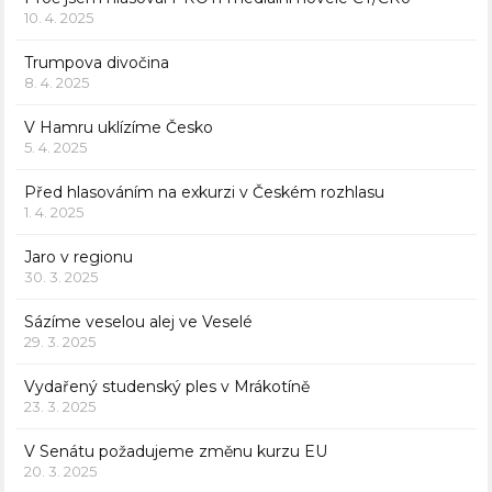
10. 4. 2025
Trumpova divočina
8. 4. 2025
V Hamru uklízíme Česko
5. 4. 2025
Před hlasováním na exkurzi v Českém rozhlasu
1. 4. 2025
Jaro v regionu
30. 3. 2025
Sázíme veselou alej ve Veselé
29. 3. 2025
Vydařený studenský ples v Mrákotíně
23. 3. 2025
V Senátu požadujeme změnu kurzu EU
20. 3. 2025