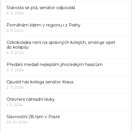
Starosta se ptá, senátor odpovídá
6. 11. 2024
Pomáhám lidem v regionu i z Prahy
5. 11. 2024
Úzkokolejka není na správných kolejích, směřuje opět
do kolapsu
4. 11. 2024
Předání medailí nejlepším jihočeským hasičům
3. 11. 2024
Opustil nás kolega senátor Kraus
2. 11. 2024
Otevření náhradní lávky
1. 11. 2024
Slavnostní 28.říjen v Praze
28. 10. 2024