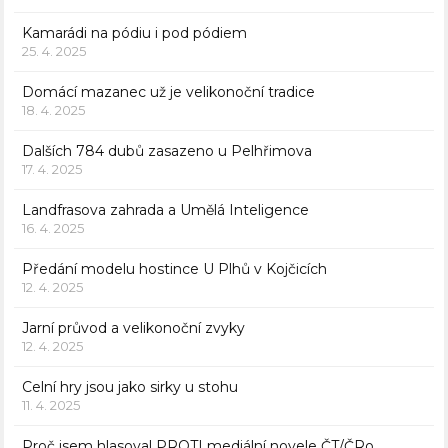
Kamarádi na pódiu i pod pódiem
25. 4. 2025
Domácí mazanec už je velikonoční tradice
18. 4. 2025
Dalších 784 dubů zasazeno u Pelhřimova
17. 4. 2025
Landfrasova zahrada a Umělá Inteligence
16. 4. 2025
Předání modelu hostince U Plhů v Kojčicích
12. 4. 2025
Jarní průvod a velikonoční zvyky
12. 4. 2025
Celní hry jsou jako sirky u stohu
11. 4. 2025
Proč jsem hlasoval PROTI mediální novele ČT/ČRo