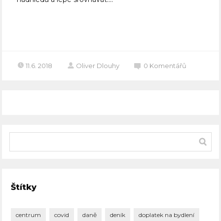
Celý článek
11.6. 2018
Oliver Dlouhy
0
Komentářů
Štítky
centrum
covid
daně
deník
doplatek na bydlení