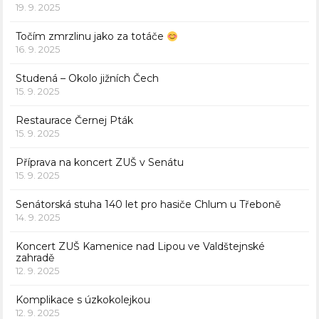
19. 9. 2025
Točím zmrzlinu jako za totáče
16. 9. 2025
Studená – Okolo jižních Čech
15. 9. 2025
Restaurace Černej Pták
15. 9. 2025
Příprava na koncert ZUŠ v Senátu
15. 9. 2025
Senátorská stuha 140 let pro hasiče Chlum u Třeboně
14. 9. 2025
Koncert ZUŠ Kamenice nad Lipou ve Valdštejnské
zahradě
12. 9. 2025
Komplikace s úzkokolejkou
12. 9. 2025