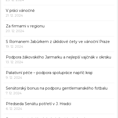
V práci vánočně
21. 12. 2024
Za firmami v regionu
20. 12. 2024
S Romanem Jabůrkem z úklidové čety ve vánoční Praze
19. 12. 2024
Podpora žákovského Jarmarku a nejlepší vajčnák v okrsku
13. 12. 2024
Paliativní péče – podpora spolupráce napříč kraji
9. 12. 2024
Senátorský bonus na podporu gentlemanského fotbalu
7. 12. 2024
Předseda Senátu potřetí v J. Hradci
6. 12. 2024