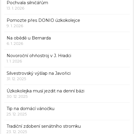
Pochvala silničářům
13. 1. 2026
Pomozte přes DONIO úzkokolejce
9. 1. 2026
Na obědě u Bernarda
6. 1. 2026
Novoroční ohňostroj v J. Hradci
1. 1. 2026
Silvestrovský výšlap na Javořici
31. 12. 2025
Úzkokolejka musí jezdit na denní bázi
30. 12. 2025
Tip na domácí vánočku
25. 12. 2025
Tradiční zdobení senátního stromku
23. 12. 2025