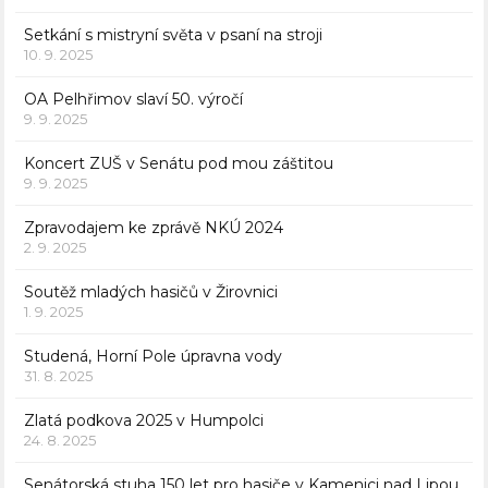
Setkání s mistryní světa v psaní na stroji
10. 9. 2025
OA Pelhřimov slaví 50. výročí
9. 9. 2025
Koncert ZUŠ v Senátu pod mou záštitou
9. 9. 2025
Zpravodajem ke zprávě NKÚ 2024
2. 9. 2025
Soutěž mladých hasičů v Žirovnici
1. 9. 2025
Studená, Horní Pole úpravna vody
31. 8. 2025
Zlatá podkova 2025 v Humpolci
24. 8. 2025
Senátorská stuha 150 let pro hasiče v Kamenici nad Lipou