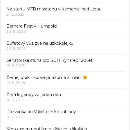
Na startu MTB maratonu v Kamenici nad Lipou
21. 6. 2025
Bernard Fest v Humpolci
20. 6. 2025
Bufetový vůz zve na úzkokolejku
20. 6. 2025
Senátorská stuha pro SDH Rynárec 120 let
19. 6. 2025
Černej pták napravuje trauma z mládí
18. 6. 2025
Čtyři legendy za jeden den
14. 6. 2025
Pozvánka do Valdštejnské zahrady
14. 6. 2025
Stop experimentům na žácích a školách