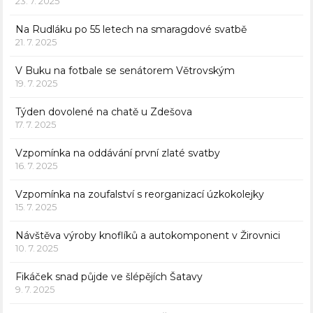
23. 7. 2025
Na Rudláku po 55 letech na smaragdové svatbě
21. 7. 2025
V Buku na fotbale se senátorem Větrovským
19. 7. 2025
Týden dovolené na chatě u Zdešova
17. 7. 2025
Vzpomínka na oddávání první zlaté svatby
16. 7. 2025
Vzpomínka na zoufalství s reorganizací úzkokolejky
15. 7. 2025
Návštěva výroby knoflíků a autokomponent v Žirovnici
10. 7. 2025
Fikáček snad půjde ve šlépějích Šatavy
9. 7. 2025