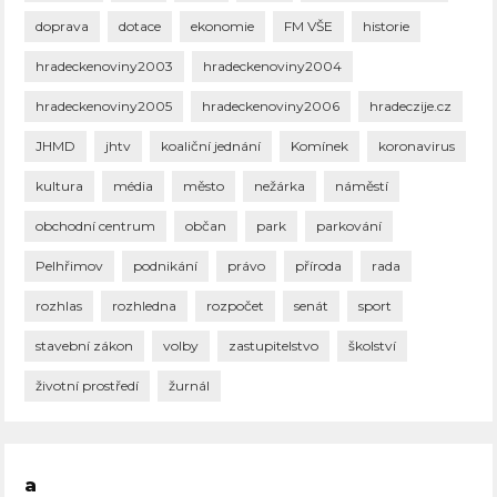
doprava
dotace
ekonomie
FM VŠE
historie
hradeckenoviny2003
hradeckenoviny2004
hradeckenoviny2005
hradeckenoviny2006
hradeczije.cz
JHMD
jhtv
koaliční jednání
Komínek
koronavirus
kultura
média
město
nežárka
náměstí
obchodní centrum
občan
park
parkování
Pelhřimov
podnikání
právo
příroda
rada
rozhlas
rozhledna
rozpočet
senát
sport
stavební zákon
volby
zastupitelstvo
školství
životní prostředí
žurnál
a