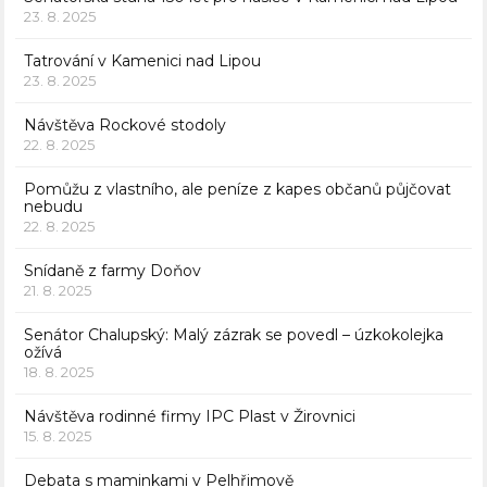
23. 8. 2025
Tatrování v Kamenici nad Lipou
23. 8. 2025
Návštěva Rockové stodoly
22. 8. 2025
Pomůžu z vlastního, ale peníze z kapes občanů půjčovat
nebudu
22. 8. 2025
Snídaně z farmy Doňov
21. 8. 2025
Senátor Chalupský: Malý zázrak se povedl – úzkokolejka
ožívá
18. 8. 2025
Návštěva rodinné firmy IPC Plast v Žirovnici
15. 8. 2025
Debata s maminkami v Pelhřimově