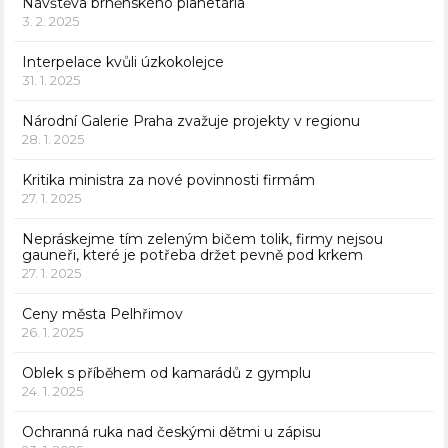
Návštěva brněnského planetária
3. 2. 2025
Interpelace kvůli úzkokolejce
31. 1. 2025
Národní Galerie Praha zvažuje projekty v regionu
28. 1. 2025
Kritika ministra za nové povinnosti firmám
27. 1. 2025
Nepráskejme tím zeleným bičem tolik, firmy nejsou
gauneři, které je potřeba držet pevně pod krkem
27. 1. 2025
Ceny města Pelhřimov
26. 1. 2025
Oblek s příběhem od kamarádů z gymplu
24. 1. 2025
Ochranná ruka nad českými dětmi u zápisu