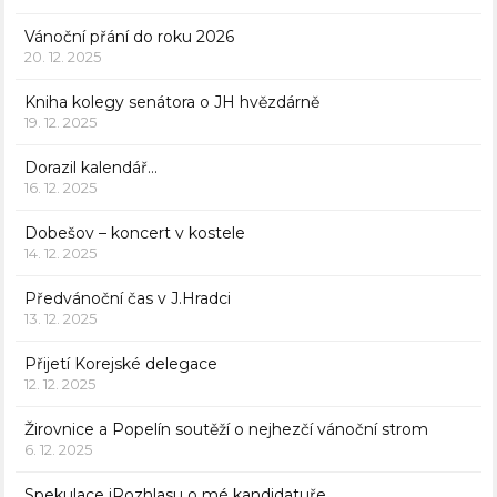
Vánoční přání do roku 2026
20. 12. 2025
Kniha kolegy senátora o JH hvězdárně
19. 12. 2025
Dorazil kalendář…
16. 12. 2025
Dobešov – koncert v kostele
14. 12. 2025
Předvánoční čas v J.Hradci
13. 12. 2025
Přijetí Korejské delegace
12. 12. 2025
Žirovnice a Popelín soutěží o nejhezčí vánoční strom
6. 12. 2025
Spekulace iRozhlasu o mé kandidatuře