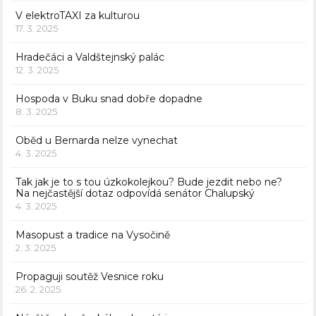
V elektroTAXI za kulturou
17. 3. 2025
Hradečáci a Valdštejnský palác
12. 3. 2025
Hospoda v Buku snad dobře dopadne
8. 3. 2025
Oběd u Bernarda nelze vynechat
4. 3. 2025
Tak jak je to s tou úzkokolejkou? Bude jezdit nebo ne?
Na nejčastější dotaz odpovídá senátor Chalupský
4. 3. 2025
Masopust a tradice na Vysočině
2. 3. 2025
Propaguji soutěž Vesnice roku
26. 2. 2025