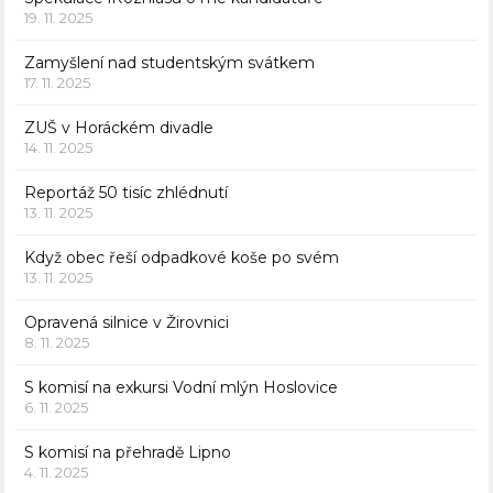
19. 11. 2025
Zamyšlení nad studentským svátkem
17. 11. 2025
ZUŠ v Horáckém divadle
14. 11. 2025
Reportáž 50 tisíc zhlédnutí
13. 11. 2025
Když obec řeší odpadkové koše po svém
13. 11. 2025
Opravená silnice v Žirovnici
8. 11. 2025
S komisí na exkursi Vodní mlýn Hoslovice
6. 11. 2025
S komisí na přehradě Lipno
4. 11. 2025