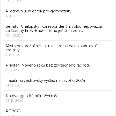
23. 1. 2025
Předrevoluční dárek pro gymnazisty
17. 1. 2025
Senátor Chalupský: Korespondenční volbu nepovažuji
za šťastný krok! Bude z toho ještě mrzení…
10. 1. 2025
Místo novoroční rekapitulace reklama na sportovní
kroužky
7. 1. 2025
Přivítání Nového roku bez zbytečného rachotu
1. 1. 2025
Tradiční silvestrovský výšlap na Javořici 2024
31. 12. 2024
Na evangelické půlnoční mši
25. 12. 2024
PF 2025
23. 12. 2024