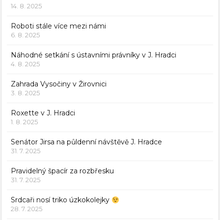
14. 8. 2025
Roboti stále více mezi námi
6. 8. 2025
Náhodné setkání s ústavními právníky v J. Hradci
4. 8. 2025
Zahrada Vysočiny v Žirovnici
3. 8. 2025
Roxette v J. Hradci
1. 8. 2025
Senátor Jirsa na půldenní návštěvě J. Hradce
31. 7. 2025
Pravidelný špacír za rozbřesku
31. 7. 2025
Srdcaři nosí triko úzkokolejky
28. 7. 2025