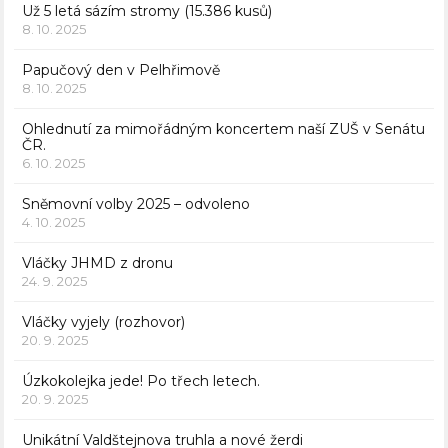
Už 5 letá sázím stromy (15.386 kusů)
8. 10. 2025
Papučový den v Pelhřimově
8. 10. 2025
Ohlednutí za mimořádným koncertem naší ZUŠ v Senátu
ČR.
6. 10. 2025
Sněmovní volby 2025 – odvoleno
4. 10. 2025
Vláčky JHMD z dronu
24. 9. 2025
Vláčky vyjely (rozhovor)
20. 9. 2025
Úzkokolejka jede! Po třech letech.
20. 9. 2025
Unikátní Valdštejnova truhla a nové žerdi