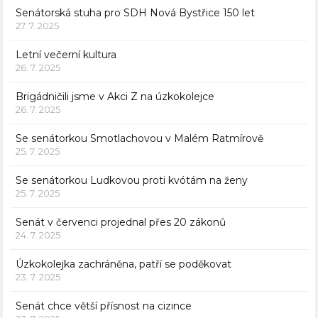
Senátorská stuha pro SDH Nová Bystřice 150 let
27. 7. 2025
Letní večerní kultura
26. 7. 2025
Brigádničili jsme v Akci Z na úzkokolejce
26. 7. 2025
Se senátorkou Smotlachovou v Malém Ratmírově
25. 7. 2025
Se senátorkou Ludkovou proti kvótám na ženy
25. 7. 2025
Senát v červenci projednal přes 20 zákonů
24. 7. 2025
Úzkokolejka zachráněna, patří se poděkovat
23. 7. 2025
Senát chce větší přísnost na cizince