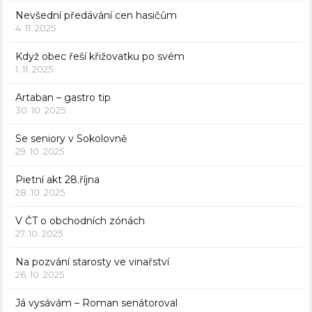
Nevšední předávání cen hasičům
4. 11. 2025
Když obec řeší křižovatku po svém
1. 11. 2025
Artaban – gastro tip
30. 10. 2025
Se seniory v Sokolovně
29. 10. 2025
Pietní akt 28.října
28. 10. 2025
V ČT o obchodních zónách
27. 10. 2025
Na pozvání starosty ve vinařství
26. 10. 2025
Já vysávám – Roman senátoroval