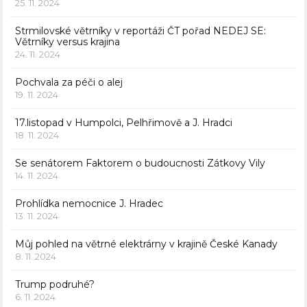
25. 11. 2024
Strmilovské větrníky v reportáži ČT pořad NEDEJ SE:
Větrníky versus krajina
24. 11. 2024
Pochvala za péči o alej
19. 11. 2024
17.listopad v Humpolci, Pelhřimově a J. Hradci
18. 11. 2024
Se senátorem Faktorem o budoucnosti Zátkovy Vily
14. 11. 2024
Prohlídka nemocnice J. Hradec
13. 11. 2024
Můj pohled na větrné elektrárny v krajině České Kanady
8. 11. 2024
Trump podruhé?
6. 11. 2024