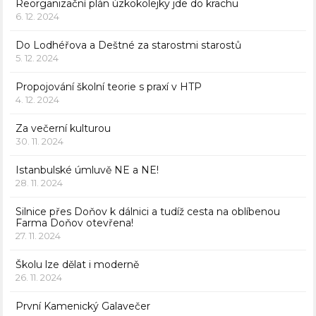
Reorganizační plán úzkokolejky jde do krachu
6. 12. 2024
Do Lodhéřova a Deštné za starostmi starostů
5. 12. 2024
Propojování školní teorie s praxí v HTP
4. 12. 2024
Za večerní kulturou
30. 11. 2024
Istanbulské úmluvě NE a NE!
28. 11. 2024
Silnice přes Doňov k dálnici a tudíž cesta na oblíbenou
Farma Doňov otevřena!
27. 11. 2024
Školu lze dělat i moderně
26. 11. 2024
První Kamenický Galavečer