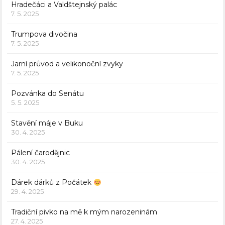
Hradečáci a Valdštejnský palác
7. 5. 2025
Trumpova divočina
7. 5. 2025
Jarní průvod a velikonoční zvyky
7. 5. 2025
Pozvánka do Senátu
5. 5. 2025
Stavění máje v Buku
30. 4. 2025
Pálení čarodějnic
30. 4. 2025
Dárek dárků z Počátek
29. 4. 2025
Tradiční pivko na mě k mým narozeninám
27. 4. 2025