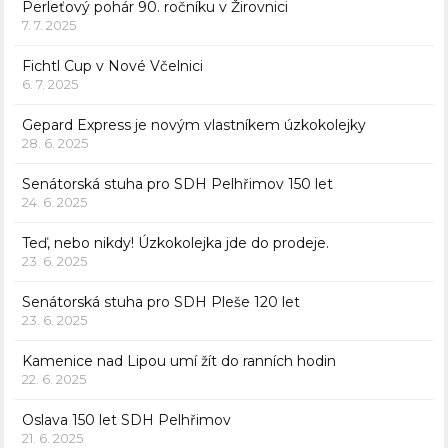
Perleťový pohár 90. ročníku v Žirovnici
7. 7. 2025
Fichtl Cup v Nové Včelnici
6. 7. 2025
Gepard Express je novým vlastníkem úzkokolejky
28. 6. 2025
Senátorská stuha pro SDH Pelhřimov 150 let
24. 6. 2025
Teď, nebo nikdy! Úzkokolejka jde do prodeje.
23. 6. 2025
Senátorská stuha pro SDH Pleše 120 let
23. 6. 2025
Kamenice nad Lipou umí žít do ranních hodin
22. 6. 2025
Oslava 150 let SDH Pelhřimov
21. 6. 2025