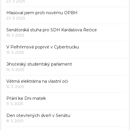
23. 5. 2025
Hlasoval jsem proti novému OPBH
23. 5. 2025
Senátorská stuha pro SDH Kardašova Řečice
19. 5. 2025
V Pelhřimově poprvé v Cybertrucku
15. 5. 2025
Jihočeský studentský parlament
14. 5. 2025
Větrná elektrárna na vlastní oči
12. 5. 2025
Přání ke Dni matek
11. 5. 2025
Den otevřených dveří v Senátu
8. 5. 2025