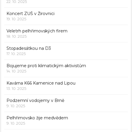
22. 10. 2025
Koncert ZUŠ v Žirovnici
19. 10. 2025
Veletrh pelhřimovských firem
18. 10. 2025
Stopadesátkou na D3
17. 10. 2025
Bojujeme proti klimatickým aktivistům
14. 10. 2025
Kavárna K66 Kamenice nad Lipou
13. 10. 2025
Podzemní vodojemy v Brně
9. 10. 2025
Pelhřimovsko žije medvědem
9. 10. 2025