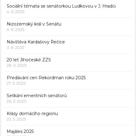
Sociální témata se senátorkou Ludkovou v J. Hradci
4. 6. 2025
Nizozemský král v Senátu
4. 6. 2025
Návštěva Kardašovy Řečice
3. 6. 2025
20 let Jihočeské ZZS
28. 5. 2025
Předávání cen Rekordman roku 2025
27. 5. 2025
Setkání emeritních senátorů
26. 5. 2025
Krásy domácího regionu
25. 5. 2025
Majáles 2025