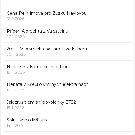
Cena Pelhřimova pro Zuzku Havlovou
31. 1. 2026
Příběh Albrechta z Valdštejnu
27. 1. 2026
20.1. – Vzpomínka na Jaroslava Kuberu
20. 1. 2026
Na plese v Kamenici nad Lipou
18. 1. 2026
Debata v Křeči o větrných elektrárnách
17. 1. 2026
Jak zrušit emisní povolenky ETS2
15. 1. 2026
Splnil jsem další slib
14. 1. 2026