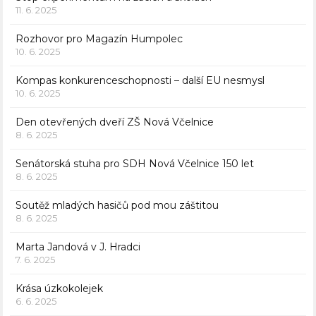
11. 6. 2025
Rozhovor pro Magazín Humpolec
10. 6. 2025
Kompas konkurenceschopnosti – další EU nesmysl
10. 6. 2025
Den otevřených dveří ZŠ Nová Včelnice
8. 6. 2025
Senátorská stuha pro SDH Nová Včelnice 150 let
8. 6. 2025
Soutěž mladých hasičů pod mou záštitou
8. 6. 2025
Marta Jandová v J. Hradci
7. 6. 2025
Krása úzkokolejek
6. 6. 2025