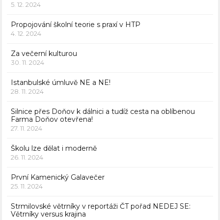
5. 12. 2024
Propojování školní teorie s praxí v HTP
4. 12. 2024
Za večerní kulturou
30. 11. 2024
Istanbulské úmluvě NE a NE!
28. 11. 2024
Silnice přes Doňov k dálnici a tudíž cesta na oblíbenou
Farma Doňov otevřena!
27. 11. 2024
Školu lze dělat i moderně
26. 11. 2024
První Kamenický Galavečer
25. 11. 2024
Strmilovské větrníky v reportáži ČT pořad NEDEJ SE:
Větrníky versus krajina