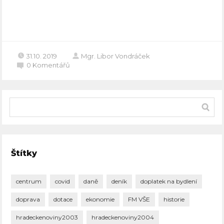
Celý článek
31.10. 2019
Mgr. Libor Vondráček
0
Komentářů
Štítky
centrum
covid
daně
deník
doplatek na bydlení
doprava
dotace
ekonomie
FM VŠE
historie
hradeckenoviny2003
hradeckenoviny2004