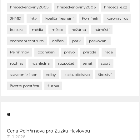
hradeckenoviny2005
hradeckenoviny2006
hradeczije.cz
JHMD
jhtv
koaliční jednání
Komínek
koronavirus
kultura
média
město
nežárka
náměstí
obchodní centrum
občan
park
parkování
Pelhřimov
podnikání
právo
příroda
rada
rozhlas
rozhledna
rozpočet
senát
sport
stavební zákon
volby
zastupitelstvo
školství
životní prostředí
žurnál
a
Cena Pelhřimova pro Zuzku Havlovou
31. 1. 2026