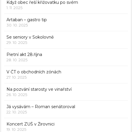
Když obec řeší křižovatku po svém
1. 11. 2025
Artaban – gastro tip
30. 10. 2025
Se seniory v Sokolovně
29. 10. 2025
Pietní akt 28.října
28. 10. 2025
V ČT o obchodních zónách
27. 10. 2025
Na pozvání starosty ve vinařství
26. 10. 2025
Já vysávám – Roman senátoroval
22. 10. 2025
Koncert ZUŠ v Žirovnici
19. 10. 2025