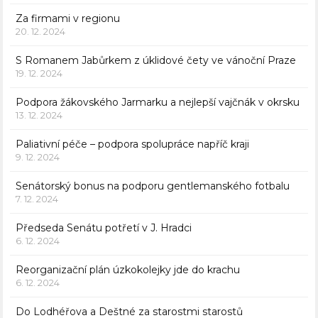
Za firmami v regionu
20. 12. 2024
S Romanem Jabůrkem z úklidové čety ve vánoční Praze
19. 12. 2024
Podpora žákovského Jarmarku a nejlepší vajčnák v okrsku
13. 12. 2024
Paliativní péče – podpora spolupráce napříč kraji
9. 12. 2024
Senátorský bonus na podporu gentlemanského fotbalu
7. 12. 2024
Předseda Senátu potřetí v J. Hradci
6. 12. 2024
Reorganizační plán úzkokolejky jde do krachu
6. 12. 2024
Do Lodhéřova a Deštné za starostmi starostů