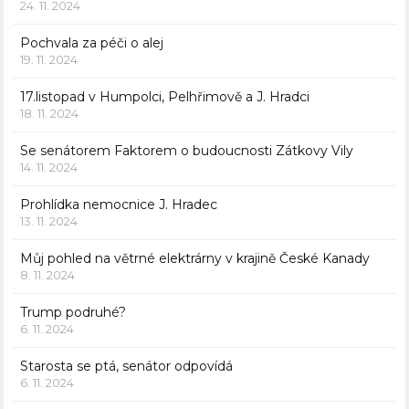
24. 11. 2024
Pochvala za péči o alej
19. 11. 2024
17.listopad v Humpolci, Pelhřimově a J. Hradci
18. 11. 2024
Se senátorem Faktorem o budoucnosti Zátkovy Vily
14. 11. 2024
Prohlídka nemocnice J. Hradec
13. 11. 2024
Můj pohled na větrné elektrárny v krajině České Kanady
8. 11. 2024
Trump podruhé?
6. 11. 2024
Starosta se ptá, senátor odpovídá
6. 11. 2024