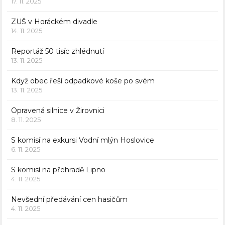
17. 11. 2025
ZUŠ v Horáckém divadle
14. 11. 2025
Reportáž 50 tisíc zhlédnutí
13. 11. 2025
Když obec řeší odpadkové koše po svém
13. 11. 2025
Opravená silnice v Žirovnici
8. 11. 2025
S komisí na exkursi Vodní mlýn Hoslovice
6. 11. 2025
S komisí na přehradě Lipno
4. 11. 2025
Nevšední předávání cen hasičům
4. 11. 2025