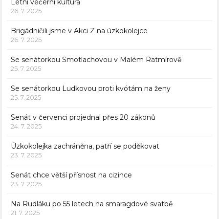
Letní večerní kultura
26. 7. 2025
Brigádničili jsme v Akci Z na úzkokolejce
26. 7. 2025
Se senátorkou Smotlachovou v Malém Ratmírově
25. 7. 2025
Se senátorkou Ludkovou proti kvótám na ženy
25. 7. 2025
Senát v červenci projednal přes 20 zákonů
24. 7. 2025
Úzkokolejka zachráněna, patří se poděkovat
23. 7. 2025
Senát chce větší přísnost na cizince
23. 7. 2025
Na Rudláku po 55 letech na smaragdové svatbě
21. 7. 2025