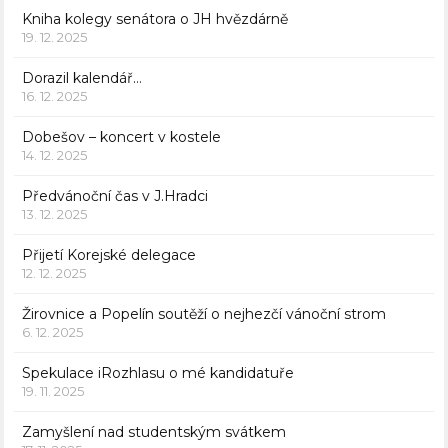
Kniha kolegy senátora o JH hvězdárně
19. 12. 2025
Dorazil kalendář…
16. 12. 2025
Dobešov – koncert v kostele
14. 12. 2025
Předvánoční čas v J.Hradci
13. 12. 2025
Přijetí Korejské delegace
12. 12. 2025
Žirovnice a Popelín soutěží o nejhezčí vánoční strom
6. 12. 2025
Spekulace iRozhlasu o mé kandidatuře
19. 11. 2025
Zamyšlení nad studentským svátkem