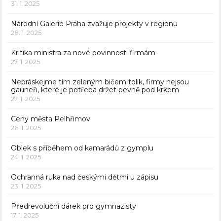
31. 1. 2025
Národní Galerie Praha zvažuje projekty v regionu
28. 1. 2025
Kritika ministra za nové povinnosti firmám
27. 1. 2025
Nepráskejme tím zeleným bičem tolik, firmy nejsou
gauneři, které je potřeba držet pevně pod krkem
27. 1. 2025
Ceny města Pelhřimov
26. 1. 2025
Oblek s příběhem od kamarádů z gymplu
24. 1. 2025
Ochranná ruka nad českými dětmi u zápisu
23. 1. 2025
Předrevoluční dárek pro gymnazisty
17. 1. 2025