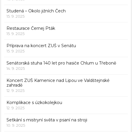
Studená – Okolo jižních Čech
15. 9. 2025
Restaurace Černej Pták
15. 9. 2025
Příprava na koncert ZUŠ v Senátu
15. 9. 2025
Senátorská stuha 140 let pro hasiče Chlum u Třeboně
14. 9. 2025
Koncert ZUŠ Kamenice nad Lipou ve Valdštejnské
zahradě
12. 9. 2025
Komplikace s úzkokolejkou
12. 9. 2025
Setkání s mistryní světa v psaní na stroji
10. 9. 2025