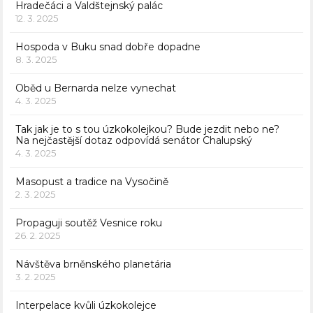
Hradečáci a Valdštejnský palác
12. 3. 2025
Hospoda v Buku snad dobře dopadne
8. 3. 2025
Oběd u Bernarda nelze vynechat
4. 3. 2025
Tak jak je to s tou úzkokolejkou? Bude jezdit nebo ne?
Na nejčastější dotaz odpovídá senátor Chalupský
4. 3. 2025
Masopust a tradice na Vysočině
2. 3. 2025
Propaguji soutěž Vesnice roku
26. 2. 2025
Návštěva brněnského planetária
3. 2. 2025
Interpelace kvůli úzkokolejce