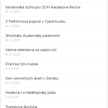
Senátorská stuha pro SDH Kardašova Řečice
19. 5. 2025
V Pelhřimově poprvé v Cybertrucku
15. 5. 2025
Jihočeský studentský parlament
14. 5. 2025
Větrná elektrárna na vlastní oči
12. 5. 2025
Přání ke Dni matek
11. 5. 2025
Den otevřených dveří v Senátu
8. 5. 2025
Hradečáci a Valdštejnský palác
7. 5. 2025
Trumpova divočina