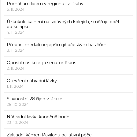
Pomáhám lidem v regionu i z Prahy
5. 11. 2024
Úzkokolejka není na správných kolejích, směřuje opět
do kolapsu
4. 11. 2024
Předání medailí nejlepším jihočeským hasičům
3. 11. 2024
Opustil nás kolega senátor Kraus
2. 11. 2024
Otevření náhradní lávky
1. 11. 2024
Slavnostní 28.říjen v Praze
28. 10. 2024
Náhradní lávka konečně bude
23. 10. 2024
Základní kámen Pavilonu paliativní péče