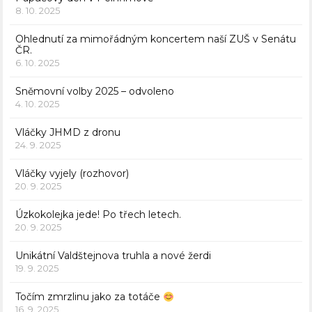
8. 10. 2025
Ohlednutí za mimořádným koncertem naší ZUŠ v Senátu
ČR.
6. 10. 2025
Sněmovní volby 2025 – odvoleno
4. 10. 2025
Vláčky JHMD z dronu
24. 9. 2025
Vláčky vyjely (rozhovor)
20. 9. 2025
Úzkokolejka jede! Po třech letech.
20. 9. 2025
Unikátní Valdštejnova truhla a nové žerdi
19. 9. 2025
Točím zmrzlinu jako za totáče
16. 9. 2025