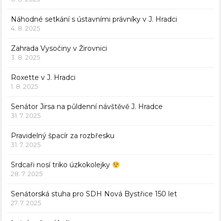
Náhodné setkání s ústavními právníky v J. Hradci
4. 8. 2025
Zahrada Vysočiny v Žirovnici
3. 8. 2025
Roxette v J. Hradci
1. 8. 2025
Senátor Jirsa na půldenní návštěvě J. Hradce
31. 7. 2025
Pravidelný špacír za rozbřesku
31. 7. 2025
Srdcaři nosí triko úzkokolejky
28. 7. 2025
Senátorská stuha pro SDH Nová Bystřice 150 let
27. 7. 2025