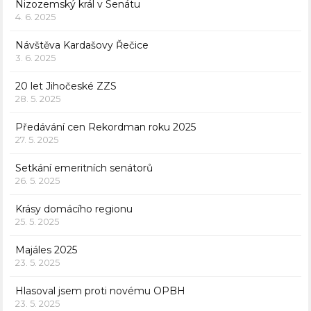
Nizozemský král v Senátu
4. 6. 2025
Návštěva Kardašovy Řečice
3. 6. 2025
20 let Jihočeské ZZS
28. 5. 2025
Předávání cen Rekordman roku 2025
27. 5. 2025
Setkání emeritních senátorů
26. 5. 2025
Krásy domácího regionu
25. 5. 2025
Majáles 2025
23. 5. 2025
Hlasoval jsem proti novému OPBH
23. 5. 2025