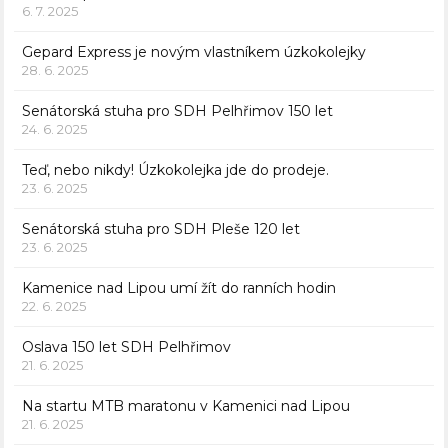
6. 7. 2025
Gepard Express je novým vlastníkem úzkokolejky
28. 6. 2025
Senátorská stuha pro SDH Pelhřimov 150 let
24. 6. 2025
Teď, nebo nikdy! Úzkokolejka jde do prodeje.
23. 6. 2025
Senátorská stuha pro SDH Pleše 120 let
23. 6. 2025
Kamenice nad Lipou umí žít do ranních hodin
22. 6. 2025
Oslava 150 let SDH Pelhřimov
21. 6. 2025
Na startu MTB maratonu v Kamenici nad Lipou
21. 6. 2025