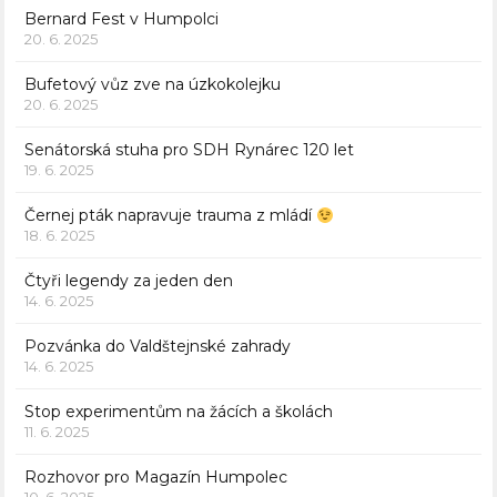
Bernard Fest v Humpolci
20. 6. 2025
Bufetový vůz zve na úzkokolejku
20. 6. 2025
Senátorská stuha pro SDH Rynárec 120 let
19. 6. 2025
Černej pták napravuje trauma z mládí
18. 6. 2025
Čtyři legendy za jeden den
14. 6. 2025
Pozvánka do Valdštejnské zahrady
14. 6. 2025
Stop experimentům na žácích a školách
11. 6. 2025
Rozhovor pro Magazín Humpolec