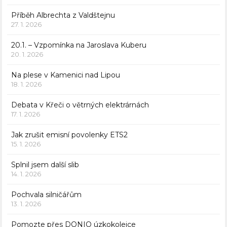
Příběh Albrechta z Valdštejnu
27. 1. 2026
20.1. – Vzpomínka na Jaroslava Kuberu
20. 1. 2026
Na plese v Kamenici nad Lipou
18. 1. 2026
Debata v Křeči o větrných elektrárnách
17. 1. 2026
Jak zrušit emisní povolenky ETS2
15. 1. 2026
Splnil jsem další slib
14. 1. 2026
Pochvala silničářům
13. 1. 2026
Pomozte přes DONIO úzkokolejce