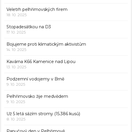
Veletrh pelhřimovských firem
18. 10. 2025
Stopadesátkou na D3
17. 10. 2025
Bojujeme proti klimatickým aktivistům
14. 10. 2025
Kavárna K66 Kamenice nad Lipou
13. 10. 2025
Podzemní vodojemy v Brně
9. 10. 2025
Pelhřimovsko žije medvědem
9. 10. 2025
Už 5 letá sázím stromy (15.386 kusů)
8. 10. 2025
Papučový den v Pelhřimově