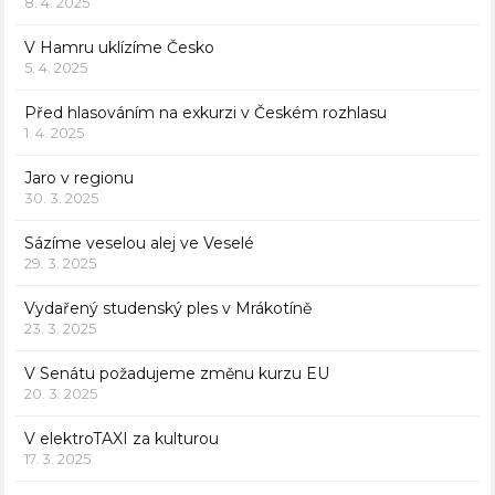
8. 4. 2025
V Hamru uklízíme Česko
5. 4. 2025
Před hlasováním na exkurzi v Českém rozhlasu
1. 4. 2025
Jaro v regionu
30. 3. 2025
Sázíme veselou alej ve Veselé
29. 3. 2025
Vydařený studenský ples v Mrákotíně
23. 3. 2025
V Senátu požadujeme změnu kurzu EU
20. 3. 2025
V elektroTAXI za kulturou
17. 3. 2025