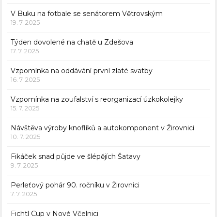
V Buku na fotbale se senátorem Větrovským
19. 7. 2025
Týden dovolené na chatě u Zdešova
17. 7. 2025
Vzpomínka na oddávání první zlaté svatby
16. 7. 2025
Vzpomínka na zoufalství s reorganizací úzkokolejky
15. 7. 2025
Návštěva výroby knoflíků a autokomponent v Žirovnici
10. 7. 2025
Fikáček snad půjde ve šlépějích Šatavy
9. 7. 2025
Perleťový pohár 90. ročníku v Žirovnici
7. 7. 2025
Fichtl Cup v Nové Včelnici