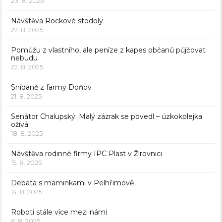
23. 8. 2025
Návštěva Rockové stodoly
22. 8. 2025
Pomůžu z vlastního, ale peníze z kapes občanů půjčovat
nebudu
22. 8. 2025
Snídaně z farmy Doňov
21. 8. 2025
Senátor Chalupský: Malý zázrak se povedl – úzkokolejka
ožívá
18. 8. 2025
Návštěva rodinné firmy IPC Plast v Žirovnici
15. 8. 2025
Debata s maminkami v Pelhřimově
14. 8. 2025
Roboti stále více mezi námi
6. 8. 2025