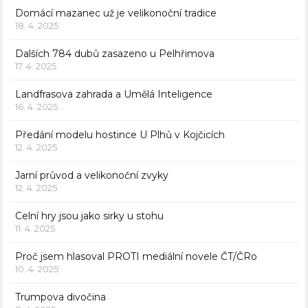
Domácí mazanec už je velikonoční tradice
18. 4. 2025
Dalších 784 dubů zasazeno u Pelhřimova
17. 4. 2025
Landfrasova zahrada a Umělá Inteligence
16. 4. 2025
Předání modelu hostince U Plhů v Kojčicích
12. 4. 2025
Jarní průvod a velikonoční zvyky
12. 4. 2025
Celní hry jsou jako sirky u stohu
11. 4. 2025
Proč jsem hlasoval PROTI mediální novele ČT/ČRo
10. 4. 2025
Trumpova divočina