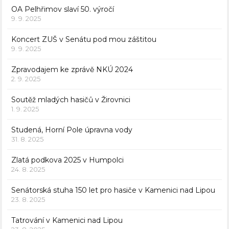
OA Pelhřimov slaví 50. výročí
9. 9. 2025
Koncert ZUŠ v Senátu pod mou záštitou
9. 9. 2025
Zpravodajem ke zprávě NKÚ 2024
2. 9. 2025
Soutěž mladých hasičů v Žirovnici
1. 9. 2025
Studená, Horní Pole úpravna vody
31. 8. 2025
Zlatá podkova 2025 v Humpolci
24. 8. 2025
Senátorská stuha 150 let pro hasiče v Kamenici nad Lipou
23. 8. 2025
Tatrování v Kamenici nad Lipou