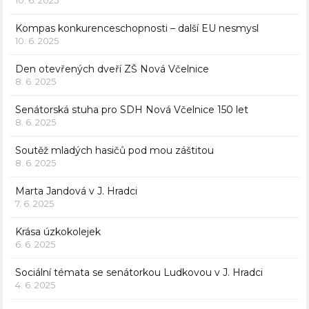
10. 6. 2025
Kompas konkurenceschopnosti – další EU nesmysl
10. 6. 2025
Den otevřených dveří ZŠ Nová Včelnice
8. 6. 2025
Senátorská stuha pro SDH Nová Včelnice 150 let
8. 6. 2025
Soutěž mladých hasičů pod mou záštitou
8. 6. 2025
Marta Jandová v J. Hradci
7. 6. 2025
Krása úzkokolejek
6. 6. 2025
Sociální témata se senátorkou Ludkovou v J. Hradci
4. 6. 2025