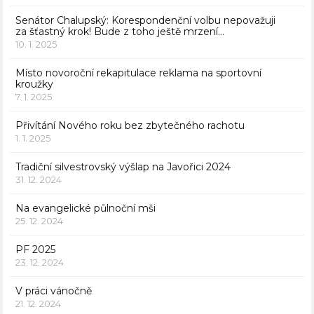
Senátor Chalupský: Korespondenční volbu nepovažuji
za šťastný krok! Bude z toho ještě mrzení…
10. 1. 2025
Místo novoroční rekapitulace reklama na sportovní
kroužky
7. 1. 2025
Přivítání Nového roku bez zbytečného rachotu
1. 1. 2025
Tradiční silvestrovský výšlap na Javořici 2024
31. 12. 2024
Na evangelické půlnoční mši
25. 12. 2024
PF 2025
23. 12. 2024
V práci vánočně
21. 12. 2024