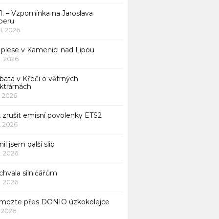
1. – Vzpomínka na Jaroslava
beru
 1. 2026
 plese v Kamenici nad Lipou
 1. 2026
bata v Křeči o větrných
ktrárnách
1. 2026
 zrušit emisní povolenky ETS2
1. 2026
nil jsem další slib
1. 2026
chvala silničářům
1. 2026
mozte přes DONIO úzkokolejce
1. 2026