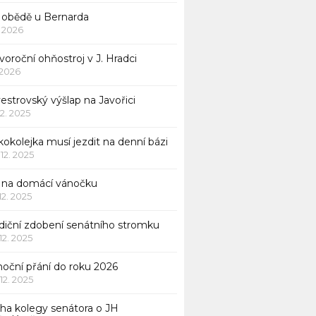
 obědě u Bernarda
1. 2026
oroční ohňostroj v J. Hradci
. 2026
vestrovský výšlap na Javořici
12. 2025
okolejka musí jezdit na denní bázi
 12. 2025
p na domácí vánočku
 12. 2025
adiční zdobení senátního stromku
 12. 2025
noční přání do roku 2026
 12. 2025
iha kolegy senátora o JH