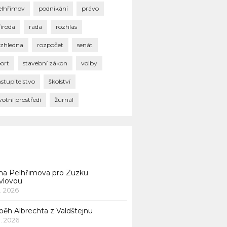
elhřimov
podnikání
právo
říroda
rada
rozhlas
ozhledna
rozpočet
senát
port
stavební zákon
volby
stupitelstvo
školství
votní prostředí
žurnál
na Pelhřimova pro Zuzku
vlovou
1. 2026
běh Albrechta z Valdštejnu
 1. 2026