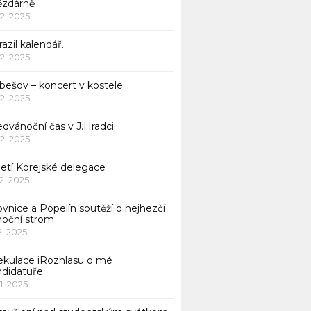
ězdárně
12. 2025
azil kalendář…
12. 2025
bešov – koncert v kostele
12. 2025
dvánoční čas v J.Hradci
12. 2025
jetí Korejské delegace
12. 2025
ovnice a Popelín soutěží o nejhezčí
noční strom
12. 2025
ekulace iRozhlasu o mé
ndidatuře
11. 2025