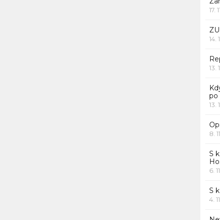
Za
17. 
ZU
14. 
Rep
13. 
Kd
po
13. 
Opr
8. 1
S k
Ho
6. 1
S 
4. 1
Ne