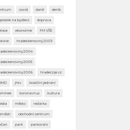
entrum
covid
daně
deník
oplatek na bydlení
doprava
otace
ekonomie
FM VŠE
storie
hradeckenoviny2003
radeckenoviny2004
radeckenoviny2005
radeckenoviny2006
hradeczije.cz
HMD
jhtv
koaliční jednání
omínek
koronavirus
kultura
édia
město
nežárka
áměstí
obchodní centrum
bčan
park
parkování