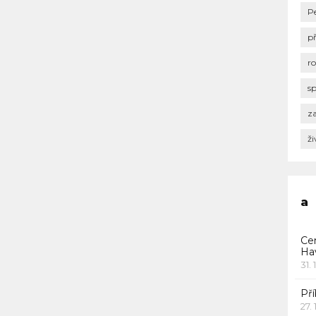
P
p
r
s
za
ži
a
Ce
Ha
31. 
Pří
27.