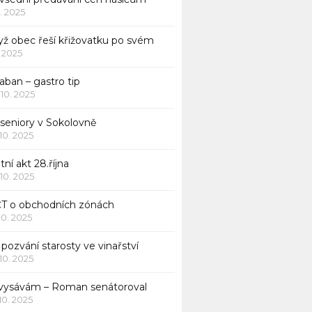
1. 2025
yž obec řeší křižovatku po svém
1. 2025
aban – gastro tip
 10. 2025
 seniory v Sokolovně
 10. 2025
tní akt 28.října
 10. 2025
ČT o obchodních zónách
 10. 2025
pozvání starosty ve vinařství
 10. 2025
 vysávám – Roman senátoroval
 10. 2025