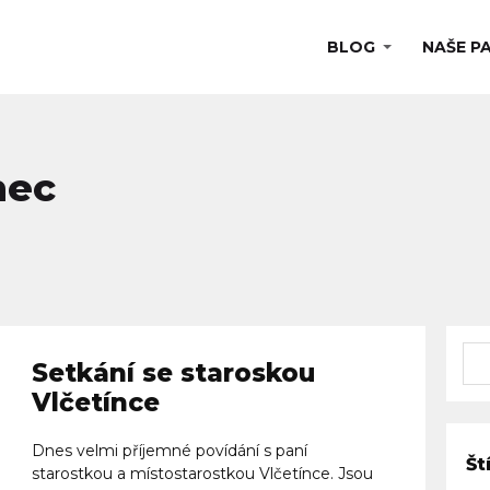
BLOG
NAŠE P
nec
Setkání se staroskou
Vlčetínce
Dnes velmi příjemné povídání s paní
Št
starostkou a místostarostkou Vlčetínce. Jsou