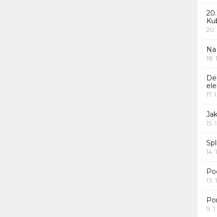
20.
Ku
20.
Na
18.
De
ele
17. 
Jak
15. 
Spl
14. 
Po
13. 
Po
9. 