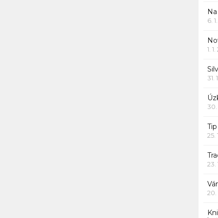
Na
6. 
Nov
1. 1
Sil
31. 
Úzk
30.
Ti
25.
Tr
23.
Vá
20.
Kn