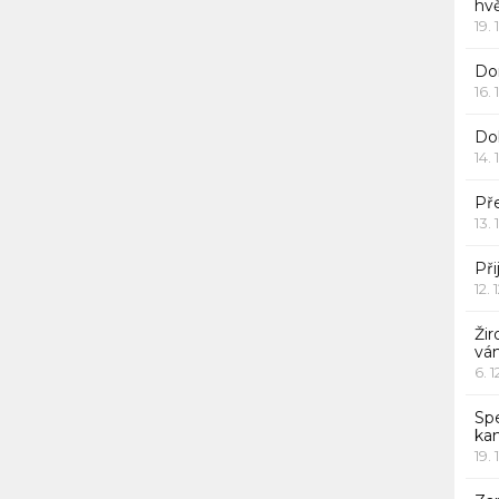
hv
19. 
Dor
16. 
Do
14. 
Pře
13. 
Při
12. 
Žir
vá
6. 
Sp
ka
19. 