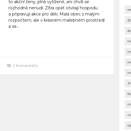
to akční ženy, plně vytížené, ani chvíli se
rozhodně nenudí. Zítra opět otvírají hospodu
c
a připravují akce pro děti. Malá obec s malým
rozpočtem, ale v krásném malebném prostředí
d
a se...
d
hi
Celý článek
h
h
0
Komentářů
h
J
K
m
n
o