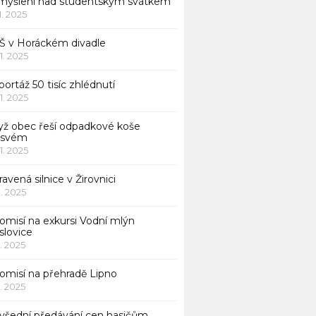
myšlení nad studentským svátkem
11. 2025
Š v Horáckém divadle
11. 2025
ortáž 50 tisíc zhlédnutí
11. 2025
yž obec řeší odpadkové koše
 svém
11. 2025
avená silnice v Žirovnici
1. 2025
omisí na exkursi Vodní mlýn
slovice
1. 2025
komisí na přehradě Lipno
1. 2025
všední předávání cen hasičům