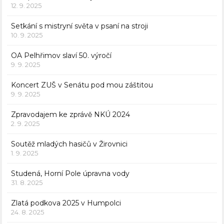
12. 9. 2025
Setkání s mistryní světa v psaní na stroji
10. 9. 2025
OA Pelhřimov slaví 50. výročí
9. 9. 2025
Koncert ZUŠ v Senátu pod mou záštitou
9. 9. 2025
Zpravodajem ke zprávě NKÚ 2024
2. 9. 2025
Soutěž mladých hasičů v Žirovnici
1. 9. 2025
Studená, Horní Pole úpravna vody
31. 8. 2025
Zlatá podkova 2025 v Humpolci
24. 8. 2025