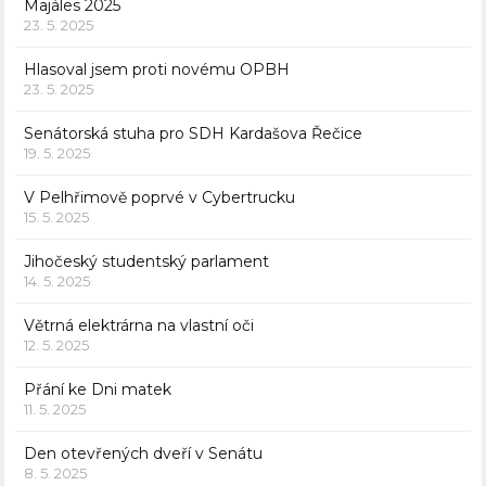
Majáles 2025
23. 5. 2025
Hlasoval jsem proti novému OPBH
23. 5. 2025
Senátorská stuha pro SDH Kardašova Řečice
19. 5. 2025
V Pelhřimově poprvé v Cybertrucku
15. 5. 2025
Jihočeský studentský parlament
14. 5. 2025
Větrná elektrárna na vlastní oči
12. 5. 2025
Přání ke Dni matek
11. 5. 2025
Den otevřených dveří v Senátu
8. 5. 2025