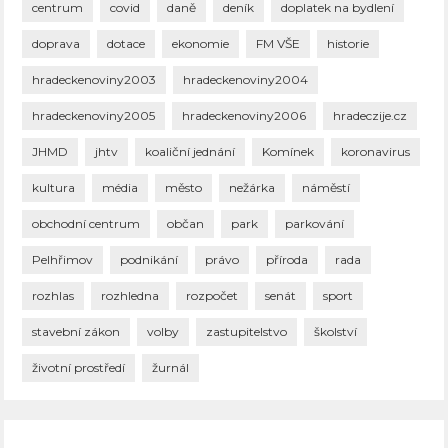
centrum
covid
daně
deník
doplatek na bydlení
doprava
dotace
ekonomie
FM VŠE
historie
hradeckenoviny2003
hradeckenoviny2004
hradeckenoviny2005
hradeckenoviny2006
hradeczije.cz
JHMD
jhtv
koaliční jednání
Komínek
koronavirus
kultura
média
město
nežárka
náměstí
obchodní centrum
občan
park
parkování
Pelhřimov
podnikání
právo
příroda
rada
rozhlas
rozhledna
rozpočet
senát
sport
stavební zákon
volby
zastupitelstvo
školství
životní prostředí
žurnál