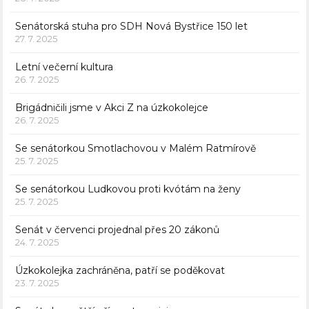
Senátorská stuha pro SDH Nová Bystřice 150 let
27. 7. 2025
Letní večerní kultura
26. 7. 2025
Brigádničili jsme v Akci Z na úzkokolejce
26. 7. 2025
Se senátorkou Smotlachovou v Malém Ratmírově
25. 7. 2025
Se senátorkou Ludkovou proti kvótám na ženy
25. 7. 2025
Senát v červenci projednal přes 20 zákonů
24. 7. 2025
Úzkokolejka zachráněna, patří se poděkovat
23. 7. 2025