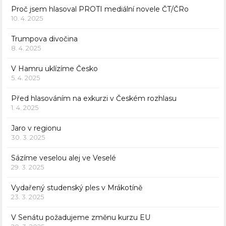
Proč jsem hlasoval PROTI mediální novele ČT/ČRo
10. 4. 2025
Trumpova divočina
8. 4. 2025
V Hamru uklízíme Česko
5. 4. 2025
Před hlasováním na exkurzi v Českém rozhlasu
1. 4. 2025
Jaro v regionu
30. 3. 2025
Sázíme veselou alej ve Veselé
29. 3. 2025
Vydařený studenský ples v Mrákotíně
23. 3. 2025
V Senátu požadujeme změnu kurzu EU