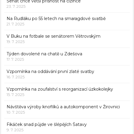
Senát chce větší přísnost na cizince
23. 7. 2025
Na Rudláku po 55 letech na smaragdové svatbě
21. 7. 2025
V Buku na fotbale se senátorem Větrovským
19. 7. 2025
Týden dovolené na chatě u Zdešova
17. 7. 2025
Vzpomínka na oddávání první zlaté svatby
16. 7. 2025
Vzpomínka na zoufalství s reorganizací úzkokolejky
15. 7. 2025
Návštěva výroby knoflíků a autokomponent v Žirovnici
10. 7. 2025
Fikáček snad půjde ve šlépějích Šatavy
9. 7. 2025