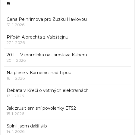
a
Cena Pelhřimova pro Zuzku Havlovou
31. 1. 2026
Příběh Albrechta z Valdštejnu
27. 1. 2026
20.1. – Vzpomínka na Jaroslava Kuberu
20. 1. 2026
Na plese v Kamenici nad Lipou
18. 1. 2026
Debata v Křeči o větrných elektrárnách
17. 1. 2026
Jak zrušit emisní povolenky ETS2
15. 1. 2026
Splnil jsem další slib
14. 1. 2026