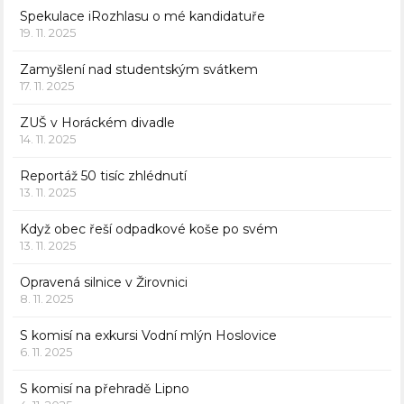
Spekulace iRozhlasu o mé kandidatuře
19. 11. 2025
Zamyšlení nad studentským svátkem
17. 11. 2025
ZUŠ v Horáckém divadle
14. 11. 2025
Reportáž 50 tisíc zhlédnutí
13. 11. 2025
Když obec řeší odpadkové koše po svém
13. 11. 2025
Opravená silnice v Žirovnici
8. 11. 2025
S komisí na exkursi Vodní mlýn Hoslovice
6. 11. 2025
S komisí na přehradě Lipno