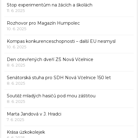
Stop experimentům na žácích a školách
11. 6. 2025
Rozhovor pro Magazín Humpolec
10. 6. 2025
Kompas konkurenceschopnosti – další EU nesmysl
10. 6. 2025
Den otevřených dveří ZŠ Nová Včelnice
8. 6. 2025
Senátorská stuha pro SDH Nová Včelnice 150 let
8. 6. 2025
Soutěž mladých hasičů pod mou záštitou
8. 6. 2025
Marta Jandová v J. Hradci
7. 6. 2025
Krása úzkokolejek
6. 6. 2025