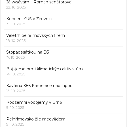
Já vysávám – Roman senátoroval
22. 10. 2025
Koncert ZUŠ v Žirovnici
19. 10. 2025
Veletrh pelhřimovských firem
18. 10. 2025
Stopadesátkou na D3
17. 10. 2025
Bojujeme proti klimatickým aktivistům
14. 10. 2025
Kavárna K66 Kamenice nad Lipou
13. 10. 2025
Podzemní vodojemy v Brně
9. 10. 2025
Pelhřimovsko žije medvědem
9. 10. 2025