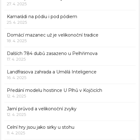
27. 4. 2025
Kamarádi na pódiu i pod pódiem
25. 4. 2025
Domácí mazanec už je velikonoční tradice
18. 4. 2025
Dalších 784 dubů zasazeno u Pelhřimova
17. 4. 2025
Landfrasova zahrada a Umělá Inteligence
16. 4. 2025
Předání modelu hostince U Plhů v Kojčicích
12. 4. 2025
Jarní průvod a velikonoční zvyky
12. 4. 2025
Celní hry jsou jako sirky u stohu
11. 4. 2025