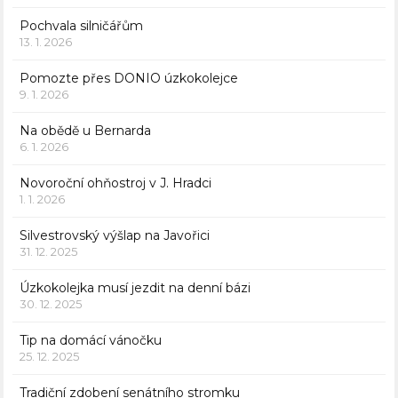
Pochvala silničářům
13. 1. 2026
Pomozte přes DONIO úzkokolejce
9. 1. 2026
Na obědě u Bernarda
6. 1. 2026
Novoroční ohňostroj v J. Hradci
1. 1. 2026
Silvestrovský výšlap na Javořici
31. 12. 2025
Úzkokolejka musí jezdit na denní bázi
30. 12. 2025
Tip na domácí vánočku
25. 12. 2025
Tradiční zdobení senátního stromku