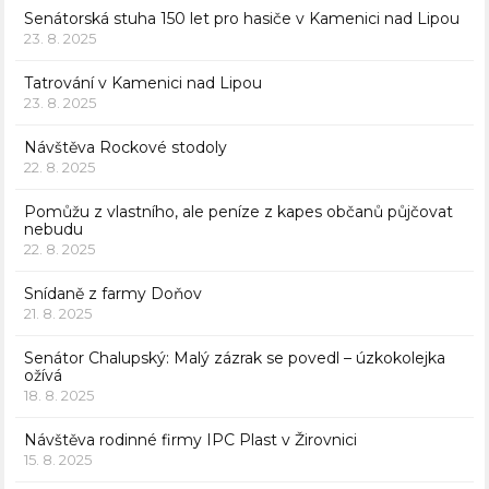
Senátorská stuha 150 let pro hasiče v Kamenici nad Lipou
23. 8. 2025
Tatrování v Kamenici nad Lipou
23. 8. 2025
Návštěva Rockové stodoly
22. 8. 2025
Pomůžu z vlastního, ale peníze z kapes občanů půjčovat
nebudu
22. 8. 2025
Snídaně z farmy Doňov
21. 8. 2025
Senátor Chalupský: Malý zázrak se povedl – úzkokolejka
ožívá
18. 8. 2025
Návštěva rodinné firmy IPC Plast v Žirovnici
15. 8. 2025