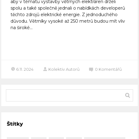
aby v tématu výstavby větrných elektráren drželi
spolu a také společně jednali o nabídkách developerů
těchto zdrojů elektrické energie. Z jednoduchého
důvodu. Větrníky vysoké až 250 metrů budou mít vliv
na široké...
Celý článek
6.11. 2024
Kolektiv Autorů
0
Komentářů
Štítky