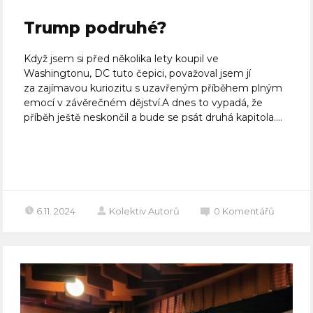
Trump podruhé?
Když jsem si před několika lety koupil ve
Washingtonu, DC tuto čepici, považoval jsem jí
za zajímavou kuriozitu s uzavřeným příběhem plným
emocí v závěrečném dějství.A dnes to vypadá, že
příběh ještě neskončil a bude se psát druhá kapitola....
Celý článek
6.11. 2024
Kolektiv Autorů
0
Komentářů