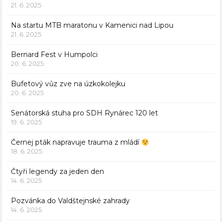
21. 6. 2025
Na startu MTB maratonu v Kamenici nad Lipou
21. 6. 2025
Bernard Fest v Humpolci
20. 6. 2025
Bufetový vůz zve na úzkokolejku
20. 6. 2025
Senátorská stuha pro SDH Rynárec 120 let
19. 6. 2025
Černej pták napravuje trauma z mládí
18. 6. 2025
Čtyři legendy za jeden den
14. 6. 2025
Pozvánka do Valdštejnské zahrady
14. 6. 2025