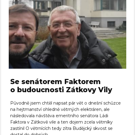
Se senátorem Faktorem
o budoucnosti Zátkovy Vily
Původně jsem chtěl napsat pár vět o dnešní schůzce
na hejtmanství ohledně větrných elektráren, ale
následovala návštěva emeritního senátora Ládi
Faktora v Zátkově vile a ten dojem zcela větrníky
zastínil O větrnících tedy zítra Budějcký skvost se
dostal do dobrých...