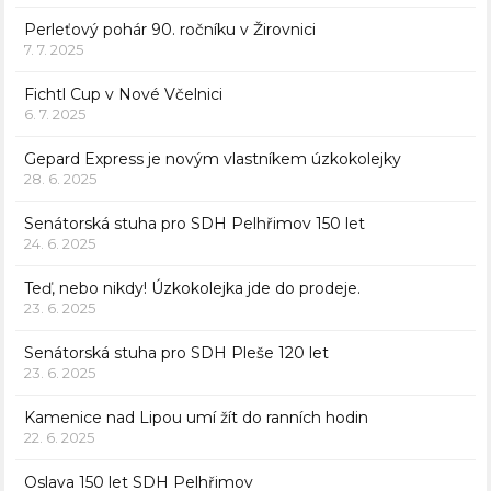
Perleťový pohár 90. ročníku v Žirovnici
7. 7. 2025
Fichtl Cup v Nové Včelnici
6. 7. 2025
Gepard Express je novým vlastníkem úzkokolejky
28. 6. 2025
Senátorská stuha pro SDH Pelhřimov 150 let
24. 6. 2025
Teď, nebo nikdy! Úzkokolejka jde do prodeje.
23. 6. 2025
Senátorská stuha pro SDH Pleše 120 let
23. 6. 2025
Kamenice nad Lipou umí žít do ranních hodin
22. 6. 2025
Oslava 150 let SDH Pelhřimov