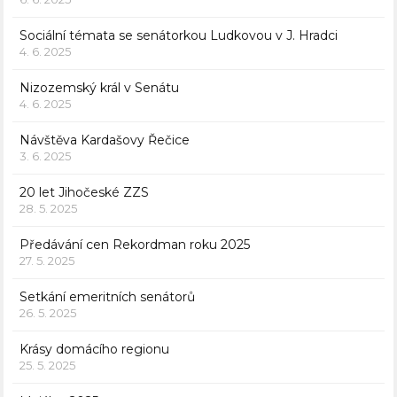
Sociální témata se senátorkou Ludkovou v J. Hradci
4. 6. 2025
Nizozemský král v Senátu
4. 6. 2025
Návštěva Kardašovy Řečice
3. 6. 2025
20 let Jihočeské ZZS
28. 5. 2025
Předávání cen Rekordman roku 2025
27. 5. 2025
Setkání emeritních senátorů
26. 5. 2025
Krásy domácího regionu
25. 5. 2025