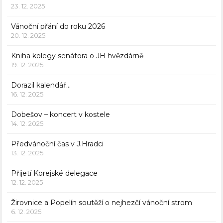
23. 12. 2025
Vánoční přání do roku 2026
20. 12. 2025
Kniha kolegy senátora o JH hvězdárně
19. 12. 2025
Dorazil kalendář…
16. 12. 2025
Dobešov – koncert v kostele
14. 12. 2025
Předvánoční čas v J.Hradci
13. 12. 2025
Přijetí Korejské delegace
12. 12. 2025
Žirovnice a Popelín soutěží o nejhezčí vánoční strom
6. 12. 2025