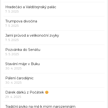
Hradečáci a Valdštejnský palác
7. 5. 2025
Trumpova divočina
7. 5. 2025
Jarní průvod a velikonoční zvyky
7. 5. 2025
Pozvánka do Senátu
5. 5. 2025
Stavění máje v Buku
30. 4. 2025
Pálení čarodějnic
30. 4. 2025
Dárek dárků z Počátek
29. 4. 2025
Tradiční pivko na mě k mým narozeninám