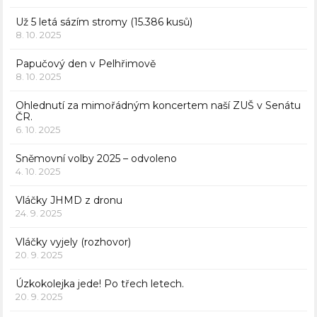
Už 5 letá sázím stromy (15.386 kusů)
8. 10. 2025
Papučový den v Pelhřimově
8. 10. 2025
Ohlednutí za mimořádným koncertem naší ZUŠ v Senátu
ČR.
6. 10. 2025
Sněmovní volby 2025 – odvoleno
4. 10. 2025
Vláčky JHMD z dronu
24. 9. 2025
Vláčky vyjely (rozhovor)
20. 9. 2025
Úzkokolejka jede! Po třech letech.
20. 9. 2025