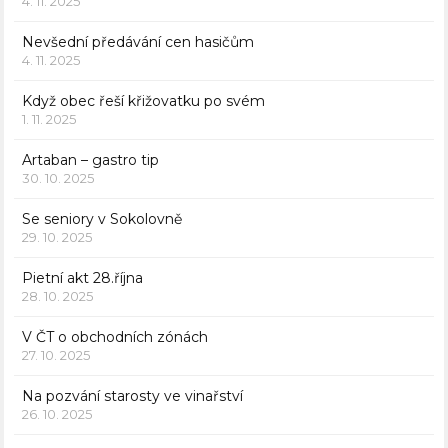
4. 11. 2025
Nevšední předávání cen hasičům
4. 11. 2025
Když obec řeší křižovatku po svém
1. 11. 2025
Artaban – gastro tip
30. 10. 2025
Se seniory v Sokolovně
29. 10. 2025
Pietní akt 28.října
28. 10. 2025
V ČT o obchodních zónách
27. 10. 2025
Na pozvání starosty ve vinařství
26. 10. 2025