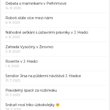
Debata s maminkami v Pelhřimově
14. 8. 2025
Roboti stále více mezi námi
6. 8. 2025
Náhodné setkání s ústavními právníky v J. Hradci
4. 8. 2025
Zahrada Vysočiny v Žirovnici
3. 8. 2025
Roxette v J. Hradci
1. 8. 2025
Senátor Jirsa na půldenní návštěvě J. Hradce
31. 7. 2025
Pravidelný špacír za rozbřesku
31. 7. 2025
Srdcaři nosí triko úzkokolejky
28. 7. 2025