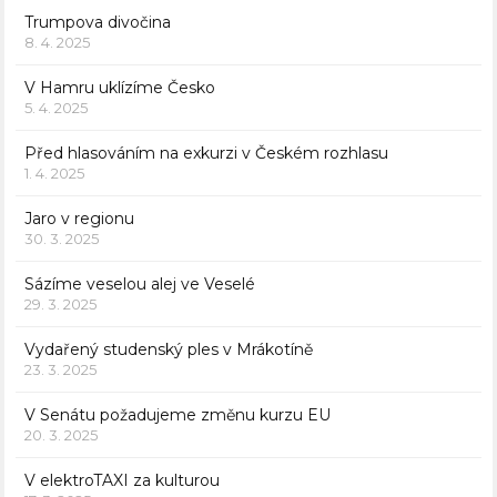
Trumpova divočina
8. 4. 2025
V Hamru uklízíme Česko
5. 4. 2025
Před hlasováním na exkurzi v Českém rozhlasu
1. 4. 2025
Jaro v regionu
30. 3. 2025
Sázíme veselou alej ve Veselé
29. 3. 2025
Vydařený studenský ples v Mrákotíně
23. 3. 2025
V Senátu požadujeme změnu kurzu EU
20. 3. 2025
V elektroTAXI za kulturou