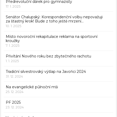
Předrevoluční dárek pro gymnazisty
17. 1. 2025
Senátor Chalupský: Korespondenční volbu nepovažuji
za šťastný krok! Bude z toho ještě mrzení…
10. 1. 2025
Místo novoroční rekapitulace reklama na sportovní
kroužky
7. 1. 2025
Přivítání Nového roku bez zbytečného rachotu
1. 1. 2025
Tradiční silvestrovský výšlap na Javořici 2024
31. 12. 2024
Na evangelické půlnoční mši
25. 12. 2024
PF 2025
23. 12. 2024