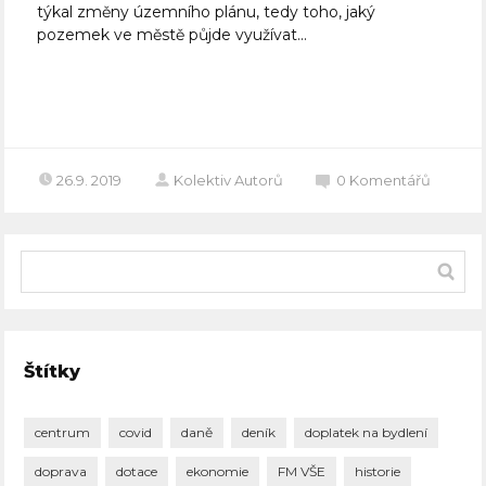
týkal změny územního plánu, tedy toho, jaký
pozemek ve městě půjde využívat...
Celý článek
26.9. 2019
Kolektiv Autorů
0
Komentářů
Štítky
centrum
covid
daně
deník
doplatek na bydlení
doprava
dotace
ekonomie
FM VŠE
historie