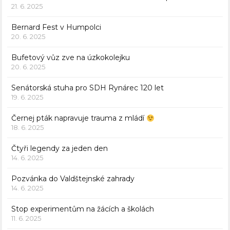
21. 6. 2025
Bernard Fest v Humpolci
20. 6. 2025
Bufetový vůz zve na úzkokolejku
20. 6. 2025
Senátorská stuha pro SDH Rynárec 120 let
19. 6. 2025
Černej pták napravuje trauma z mládí
18. 6. 2025
Čtyři legendy za jeden den
14. 6. 2025
Pozvánka do Valdštejnské zahrady
14. 6. 2025
Stop experimentům na žácích a školách
11. 6. 2025