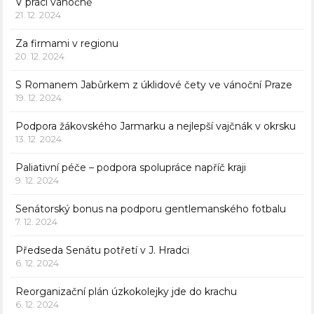
V práci vánočně
21. 12. 2024
Za firmami v regionu
20. 12. 2024
S Romanem Jabůrkem z úklidové čety ve vánoční Praze
19. 12. 2024
Podpora žákovského Jarmarku a nejlepší vajčnák v okrsku
13. 12. 2024
Paliativní péče – podpora spolupráce napříč kraji
9. 12. 2024
Senátorský bonus na podporu gentlemanského fotbalu
7. 12. 2024
Předseda Senátu potřetí v J. Hradci
6. 12. 2024
Reorganizační plán úzkokolejky jde do krachu
6. 12. 2024