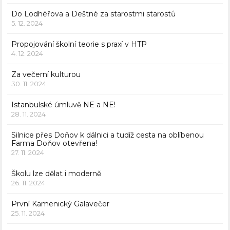
Do Lodhéřova a Deštné za starostmi starostů
5. 12. 2024
Propojování školní teorie s praxí v HTP
4. 12. 2024
Za večerní kulturou
30. 11. 2024
Istanbulské úmluvě NE a NE!
28. 11. 2024
Silnice přes Doňov k dálnici a tudíž cesta na oblíbenou
Farma Doňov otevřena!
27. 11. 2024
Školu lze dělat i moderně
26. 11. 2024
První Kamenický Galavečer
25. 11. 2024