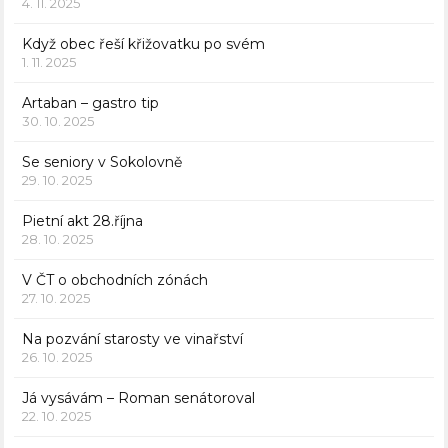
4. 11. 2025
Když obec řeší křižovatku po svém
1. 11. 2025
Artaban – gastro tip
30. 10. 2025
Se seniory v Sokolovně
29. 10. 2025
Pietní akt 28.října
28. 10. 2025
V ČT o obchodních zónách
27. 10. 2025
Na pozvání starosty ve vinařství
26. 10. 2025
Já vysávám – Roman senátoroval
22. 10. 2025