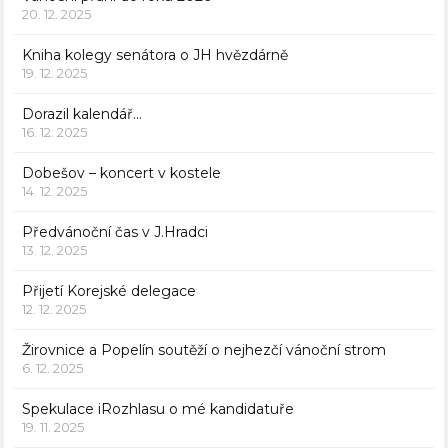
20. 12. 2025
Kniha kolegy senátora o JH hvězdárně
19. 12. 2025
Dorazil kalendář…
16. 12. 2025
Dobešov – koncert v kostele
14. 12. 2025
Předvánoční čas v J.Hradci
13. 12. 2025
Přijetí Korejské delegace
12. 12. 2025
Žirovnice a Popelín soutěží o nejhezčí vánoční strom
6. 12. 2025
Spekulace iRozhlasu o mé kandidatuře
19. 11. 2025