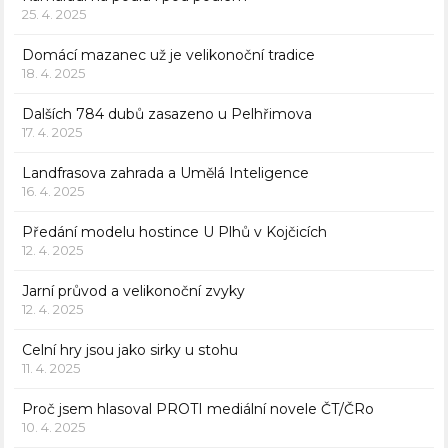
25. 4. 2025
Domácí mazanec už je velikonoční tradice
18. 4. 2025
Dalších 784 dubů zasazeno u Pelhřimova
17. 4. 2025
Landfrasova zahrada a Umělá Inteligence
16. 4. 2025
Předání modelu hostince U Plhů v Kojčicích
12. 4. 2025
Jarní průvod a velikonoční zvyky
12. 4. 2025
Celní hry jsou jako sirky u stohu
11. 4. 2025
Proč jsem hlasoval PROTI mediální novele ČT/ČRo
10. 4. 2025