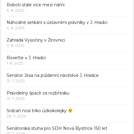
Roboti stále více mezi námi
6. 8. 2025
Náhodné setkání s ústavními právníky v J. Hradci
4. 8. 2025
Zahrada Vysočiny v Žirovnici
3. 8. 2025
Roxette v J. Hradci
1. 8. 2025
Senátor Jirsa na půldenní návštěvě J. Hradce
31. 7. 2025
Pravidelný špacír za rozbřesku
31. 7. 2025
Srdcaři nosí triko úzkokolejky
28. 7. 2025
Senátorská stuha pro SDH Nová Bystřice 150 let
27. 7. 2025