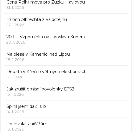
Cena Pelhřimova pro Zuzku Havlovou
31. 1. 2026
Příběh Albrechta z Valdštejnu
27. 1. 2026
20.1. – Vzpomínka na Jaroslava Kuberu
20. 1. 2026
Na plese v Kamenici nad Lipou
18. 1. 2026
Debata v Křeči o větrných elektrárnách
17. 1. 2026
Jak zrušit emisní povolenky ETS2
15. 1. 2026
Splnil jsem další slib
14. 1. 2026
Pochvala silničářům
13. 1. 2026