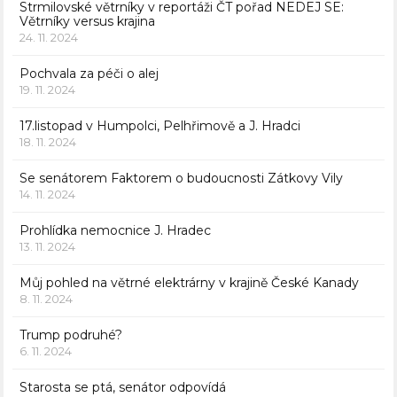
Strmilovské větrníky v reportáži ČT pořad NEDEJ SE:
Větrníky versus krajina
24. 11. 2024
Pochvala za péči o alej
19. 11. 2024
17.listopad v Humpolci, Pelhřimově a J. Hradci
18. 11. 2024
Se senátorem Faktorem o budoucnosti Zátkovy Vily
14. 11. 2024
Prohlídka nemocnice J. Hradec
13. 11. 2024
Můj pohled na větrné elektrárny v krajině České Kanady
8. 11. 2024
Trump podruhé?
6. 11. 2024
Starosta se ptá, senátor odpovídá