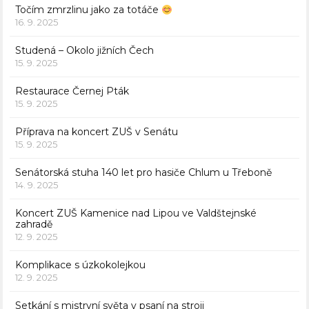
Točím zmrzlinu jako za totáče
16. 9. 2025
Studená – Okolo jižních Čech
15. 9. 2025
Restaurace Černej Pták
15. 9. 2025
Příprava na koncert ZUŠ v Senátu
15. 9. 2025
Senátorská stuha 140 let pro hasiče Chlum u Třeboně
14. 9. 2025
Koncert ZUŠ Kamenice nad Lipou ve Valdštejnské
zahradě
12. 9. 2025
Komplikace s úzkokolejkou
12. 9. 2025
Setkání s mistryní světa v psaní na stroji