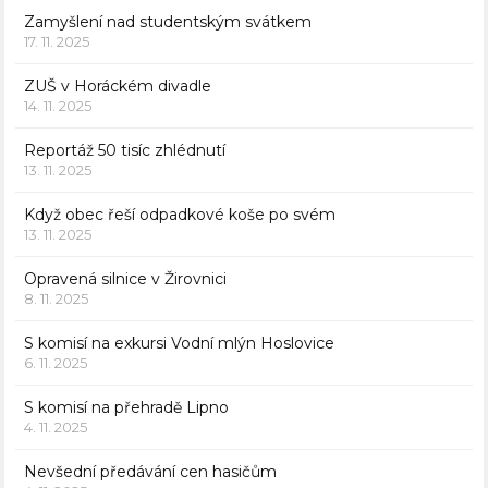
Zamyšlení nad studentským svátkem
17. 11. 2025
ZUŠ v Horáckém divadle
14. 11. 2025
Reportáž 50 tisíc zhlédnutí
13. 11. 2025
Když obec řeší odpadkové koše po svém
13. 11. 2025
Opravená silnice v Žirovnici
8. 11. 2025
S komisí na exkursi Vodní mlýn Hoslovice
6. 11. 2025
S komisí na přehradě Lipno
4. 11. 2025
Nevšední předávání cen hasičům