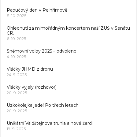
Papučový den v Pelhřimově
8. 10. 2025
Ohlednutí za mimořádným koncertem naší ZUŠ v Senátu
ČR.
6. 10. 2025
Sněmovní volby 2025 – odvoleno
4. 10. 2025
Vláčky JHMD z dronu
24. 9. 2025
Vláčky vyjely (rozhovor)
20. 9. 2025
Úzkokolejka jede! Po třech letech.
20. 9. 2025
Unikátní Valdštejnova truhla a nové žerdi
19. 9. 2025