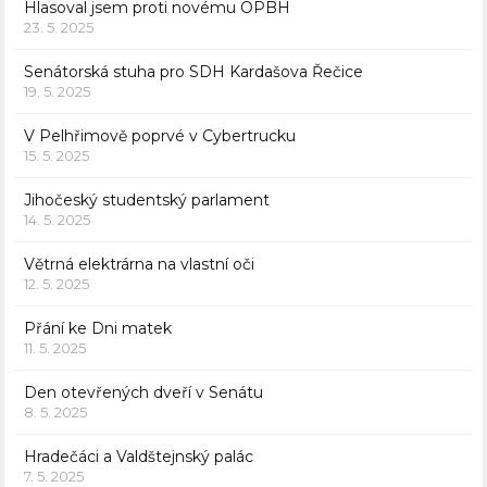
Hlasoval jsem proti novému OPBH
23. 5. 2025
Senátorská stuha pro SDH Kardašova Řečice
19. 5. 2025
V Pelhřimově poprvé v Cybertrucku
15. 5. 2025
Jihočeský studentský parlament
14. 5. 2025
Větrná elektrárna na vlastní oči
12. 5. 2025
Přání ke Dni matek
11. 5. 2025
Den otevřených dveří v Senátu
8. 5. 2025
Hradečáci a Valdštejnský palác
7. 5. 2025