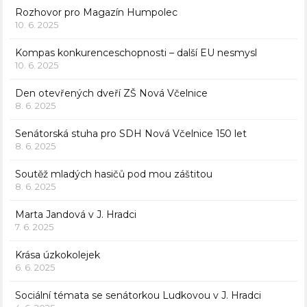
Rozhovor pro Magazín Humpolec
10. 6. 2025
Kompas konkurenceschopnosti – další EU nesmysl
10. 6. 2025
Den otevřených dveří ZŠ Nová Včelnice
8. 6. 2025
Senátorská stuha pro SDH Nová Včelnice 150 let
8. 6. 2025
Soutěž mladých hasičů pod mou záštitou
8. 6. 2025
Marta Jandová v J. Hradci
7. 6. 2025
Krása úzkokolejek
6. 6. 2025
Sociální témata se senátorkou Ludkovou v J. Hradci