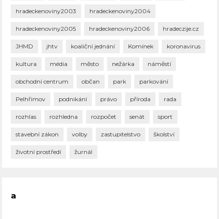
hradeckenoviny2003
hradeckenoviny2004
hradeckenoviny2005
hradeckenoviny2006
hradeczije.cz
JHMD
jhtv
koaliční jednání
Komínek
koronavirus
kultura
média
město
nežárka
náměstí
obchodní centrum
občan
park
parkování
Pelhřimov
podnikání
právo
příroda
rada
rozhlas
rozhledna
rozpočet
senát
sport
stavební zákon
volby
zastupitelstvo
školství
životní prostředí
žurnál
a