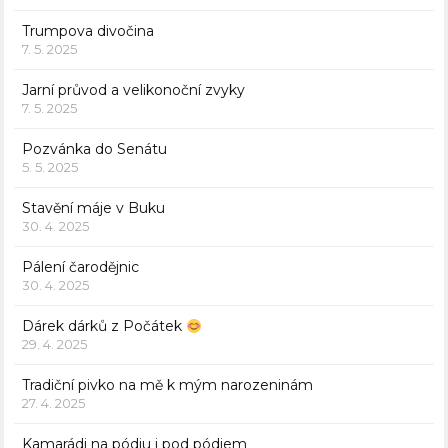
Trumpova divočina
7. 5. 2025
Jarní průvod a velikonoční zvyky
7. 5. 2025
Pozvánka do Senátu
5. 5. 2025
Stavění máje v Buku
30. 4. 2025
Pálení čarodějnic
30. 4. 2025
Dárek dárků z Počátek
29. 4. 2025
Tradiční pivko na mě k mým narozeninám
27. 4. 2025
Kamarádi na pódiu i pod pódiem