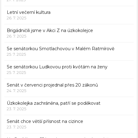
Letní večerní kultura
26. 7. 2025
Brigádničili jsme v Akci Z na úzkokolejce
26. 7. 2025
Se senátorkou Smotlachovou v Malém Ratmírově
25. 7. 2025
Se senátorkou Ludkovou proti kvótám na ženy
25. 7. 2025
Senát v červenci projednal přes 20 zákonů
24. 7. 2025
Úzkokolejka zachráněna, patří se poděkovat
23. 7. 2025
Senát chce větší přísnost na cizince
23. 7. 2025