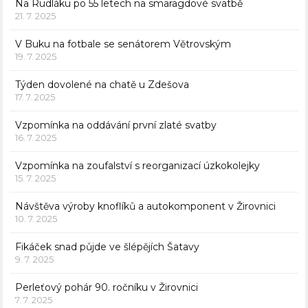
Na Rudláku po 55 letech na smaragdové svatbě
21. 7. 2025
V Buku na fotbale se senátorem Větrovským
19. 7. 2025
Týden dovolené na chatě u Zdešova
17. 7. 2025
Vzpomínka na oddávání první zlaté svatby
16. 7. 2025
Vzpomínka na zoufalství s reorganizací úzkokolejky
15. 7. 2025
Návštěva výroby knoflíků a autokomponent v Žirovnici
10. 7. 2025
Fikáček snad půjde ve šlépějích Šatavy
9. 7. 2025
Perleťový pohár 90. ročníku v Žirovnici
7. 7. 2025