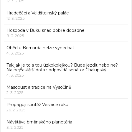
17. 3. 2025
Hradečáci a Valdštejnský palác
12. 3. 2025
Hospoda v Buku snad dobře dopadne
8. 3. 2025
Oběd u Bernarda nelze vynechat
4. 3. 2025
Tak jak je to s tou úzkokolejkou? Bude jezdit nebo ne?
Na nejčastější dotaz odpovídá senátor Chalupský
4. 3. 2025
Masopust a tradice na Vysočině
2. 3. 2025
Propaguji soutěž Vesnice roku
26. 2. 2025
Návštěva brněnského planetária
3. 2. 2025