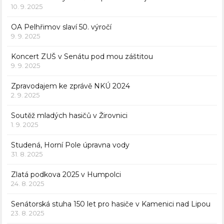
10. 9. 2025
OA Pelhřimov slaví 50. výročí
9. 9. 2025
Koncert ZUŠ v Senátu pod mou záštitou
9. 9. 2025
Zpravodajem ke zprávě NKÚ 2024
2. 9. 2025
Soutěž mladých hasičů v Žirovnici
1. 9. 2025
Studená, Horní Pole úpravna vody
31. 8. 2025
Zlatá podkova 2025 v Humpolci
24. 8. 2025
Senátorská stuha 150 let pro hasiče v Kamenici nad Lipou
23. 8. 2025