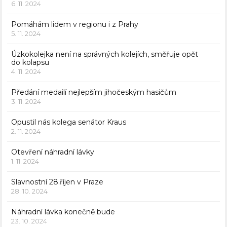
6. 11. 2024
Pomáhám lidem v regionu i z Prahy
5. 11. 2024
Úzkokolejka není na správných kolejích, směřuje opět
do kolapsu
4. 11. 2024
Předání medailí nejlepším jihočeským hasičům
3. 11. 2024
Opustil nás kolega senátor Kraus
2. 11. 2024
Otevření náhradní lávky
1. 11. 2024
Slavnostní 28.říjen v Praze
28. 10. 2024
Náhradní lávka konečně bude
23. 10. 2024