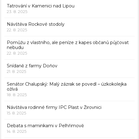
Tatrování v Kamenici nad Lipou
23. 8. 2025
Návštěva Rockové stodoly
22. 8. 2025
Pomůžu z vlastního, ale peníze z kapes občanů půjčovat
nebudu
22. 8. 2025
Snídaně z farmy Doňov
21. 8. 2025
Senátor Chalupský: Malý zázrak se povedl – úzkokolejka
ožívá
18. 8. 2025
Návštěva rodinné firmy IPC Plast v Žirovnici
15. 8. 2025
Debata s maminkami v Pelhřimově
14. 8. 2025