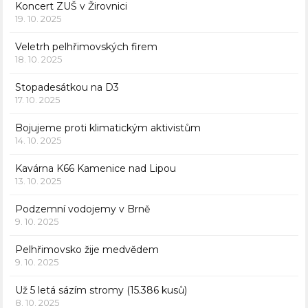
Koncert ZUŠ v Žirovnici
19. 10. 2025
Veletrh pelhřimovských firem
18. 10. 2025
Stopadesátkou na D3
17. 10. 2025
Bojujeme proti klimatickým aktivistům
14. 10. 2025
Kavárna K66 Kamenice nad Lipou
13. 10. 2025
Podzemní vodojemy v Brně
9. 10. 2025
Pelhřimovsko žije medvědem
9. 10. 2025
Už 5 letá sázím stromy (15.386 kusů)
8. 10. 2025