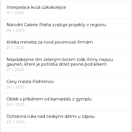
Interpelace kvůli úzkokolejce
31. 1. 2025
Národní Galerie Praha zvažuje projekty v regionu
28. 1. 2025
Kritika ministra za nové povinnosti firmám
27. 1. 2025
Nepráskejme tím zeleným bičem tolik, firmy nejsou
gauneři, které je potřeba držet pevně pod krkem
27. 1. 2025
Ceny města Pelhřimov
26. 1. 2025
Oblek s příběhem od kamarádů z gymplu
24. 1. 2025
Ochranná ruka nad českými dětmi u zápisu
23. 1. 2025