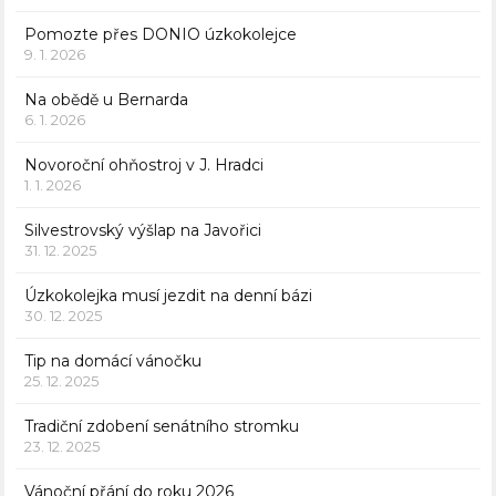
Pomozte přes DONIO úzkokolejce
9. 1. 2026
Na obědě u Bernarda
6. 1. 2026
Novoroční ohňostroj v J. Hradci
1. 1. 2026
Silvestrovský výšlap na Javořici
31. 12. 2025
Úzkokolejka musí jezdit na denní bázi
30. 12. 2025
Tip na domácí vánočku
25. 12. 2025
Tradiční zdobení senátního stromku
23. 12. 2025
Vánoční přání do roku 2026