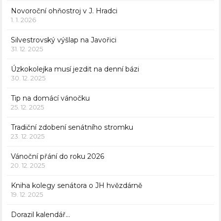
Novoroční ohňostroj v J. Hradci
1. 1. 2026
Silvestrovský výšlap na Javořici
31. 12. 2025
Úzkokolejka musí jezdit na denní bázi
30. 12. 2025
Tip na domácí vánočku
25. 12. 2025
Tradiční zdobení senátního stromku
23. 12. 2025
Vánoční přání do roku 2026
20. 12. 2025
Kniha kolegy senátora o JH hvězdárně
19. 12. 2025
Dorazil kalendář…