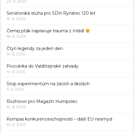
20. 6. 2025
Senátorská stuha pro SDH Rynárec 120 let
19. 6. 2025
Černej pták napravuje trauma z mládí
18. 6. 2025
Čtyři legendy za jeden den
14. 6. 2025
Pozvánka do Valdštejnské zahrady
14. 6. 2025
Stop experimentům na žácích a školách
11. 6. 2025
Rozhovor pro Magazín Humpolec
10. 6. 2025
Kompas konkurenceschopnosti – další EU nesmysl
10. 6. 2025