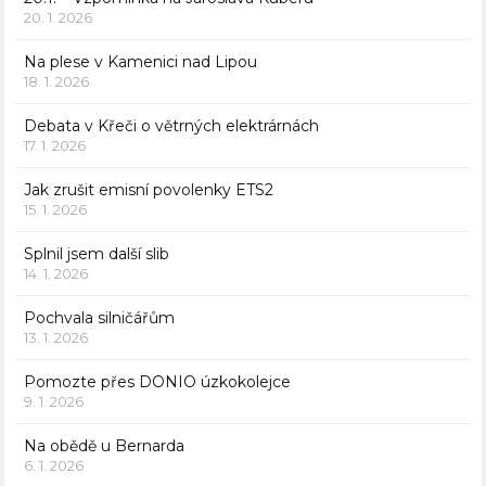
20. 1. 2026
Na plese v Kamenici nad Lipou
18. 1. 2026
Debata v Křeči o větrných elektrárnách
17. 1. 2026
Jak zrušit emisní povolenky ETS2
15. 1. 2026
Splnil jsem další slib
14. 1. 2026
Pochvala silničářům
13. 1. 2026
Pomozte přes DONIO úzkokolejce
9. 1. 2026
Na obědě u Bernarda
6. 1. 2026