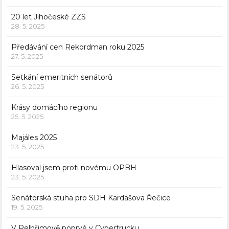
20 let Jihočeské ZZS
28. 5. 2025
Předávání cen Rekordman roku 2025
27. 5. 2025
Setkání emeritních senátorů
26. 5. 2025
Krásy domácího regionu
25. 5. 2025
Majáles 2025
23. 5. 2025
Hlasoval jsem proti novému OPBH
23. 5. 2025
Senátorská stuha pro SDH Kardašova Řečice
19. 5. 2025
V Pelhřimově poprvé v Cybertrucku