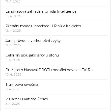
17. 4. 2025
Landfrasova zahrada a Umělá Inteligence
16. 4. 2025
Předání modelu hostince U Plhů v Kojčicích
12. 4. 2025
Jarní průvod a velikonoční zvyky
12. 4. 2025
Celní hry jsou jako sirky u stohu
11. 4. 2025
Proč jsem hlasoval PROTI mediální novele ČT/ČRo
10. 4. 2025
Trumpova divočina
8. 4. 2025
V Hamru uklízíme Česko
5. 4. 2025