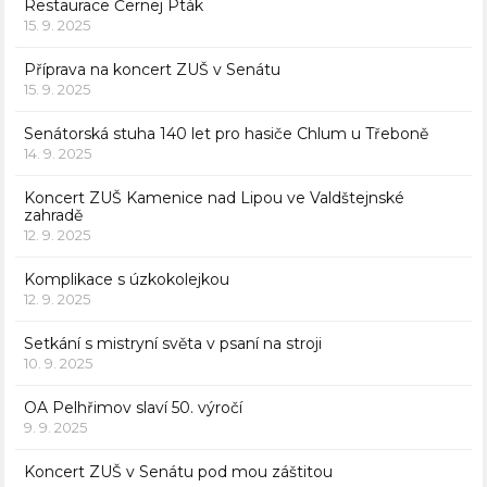
Restaurace Černej Pták
15. 9. 2025
Příprava na koncert ZUŠ v Senátu
15. 9. 2025
Senátorská stuha 140 let pro hasiče Chlum u Třeboně
14. 9. 2025
Koncert ZUŠ Kamenice nad Lipou ve Valdštejnské
zahradě
12. 9. 2025
Komplikace s úzkokolejkou
12. 9. 2025
Setkání s mistryní světa v psaní na stroji
10. 9. 2025
OA Pelhřimov slaví 50. výročí
9. 9. 2025
Koncert ZUŠ v Senátu pod mou záštitou