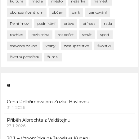
kultura
média
město
nežárka
náměstí
obchodní centrum
občan
park
parkování
Pelhřimov
podnikání
právo
příroda
rada
rozhlas
rozhledna
rozpočet
senát
sport
stavební zákon
volby
zastupitelstvo
školství
životní prostředí
žurnál
a
Cena Pelhřimova pro Zuzku Havlovou
31. 1. 2026
Příběh Albrechta z Valdštejnu
27. 1. 2026
20.1. – Vzpomínka na Jaroslava Kuberu