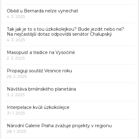
Oběd u Bernarda nelze vynechat
4. 3. 2025
Tak jak je to s tou úzkokolejkou? Bude jezdit nebo ne?
Na nejčastější dotaz odpovídá senátor Chalupský
4. 3. 2025
Masopust a tradice na Vysočině
2. 3. 2025
Propaguji soutěž Vesnice roku
26. 2. 2025
Návštěva brněnského planetária
3. 2. 2025
Interpelace kvůli úzkokolejce
31. 1. 2025
Národní Galerie Praha zvažuje projekty v regionu
28. 1. 2025