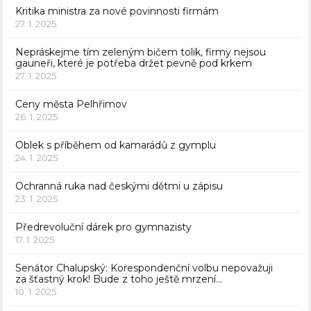
Kritika ministra za nové povinnosti firmám
27. 1. 2025
Nepráskejme tím zeleným bičem tolik, firmy nejsou
gauneři, které je potřeba držet pevně pod krkem
27. 1. 2025
Ceny města Pelhřimov
26. 1. 2025
Oblek s příběhem od kamarádů z gymplu
24. 1. 2025
Ochranná ruka nad českými dětmi u zápisu
23. 1. 2025
Předrevoluční dárek pro gymnazisty
17. 1. 2025
Senátor Chalupský: Korespondenční volbu nepovažuji
za šťastný krok! Bude z toho ještě mrzení…
10. 1. 2025