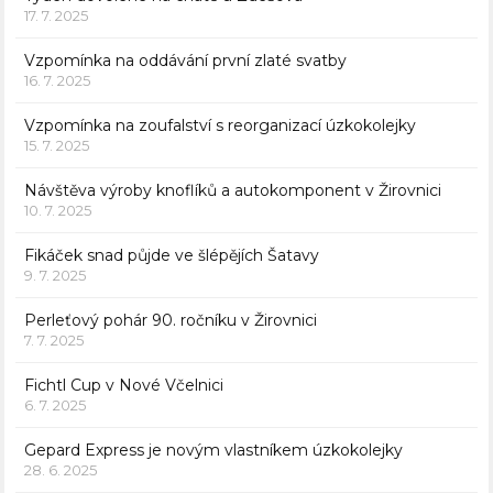
17. 7. 2025
Vzpomínka na oddávání první zlaté svatby
16. 7. 2025
Vzpomínka na zoufalství s reorganizací úzkokolejky
15. 7. 2025
Návštěva výroby knoflíků a autokomponent v Žirovnici
10. 7. 2025
Fikáček snad půjde ve šlépějích Šatavy
9. 7. 2025
Perleťový pohár 90. ročníku v Žirovnici
7. 7. 2025
Fichtl Cup v Nové Včelnici
6. 7. 2025
Gepard Express je novým vlastníkem úzkokolejky
28. 6. 2025