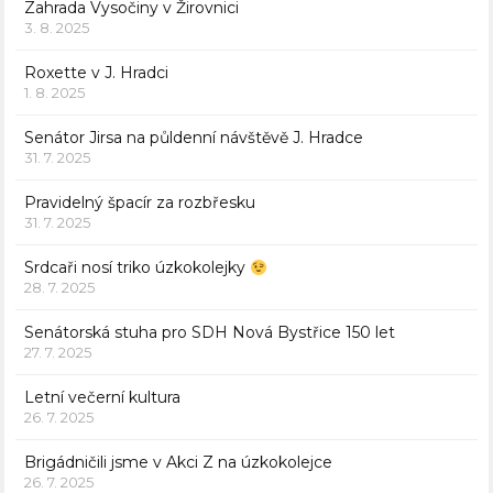
Zahrada Vysočiny v Žirovnici
3. 8. 2025
Roxette v J. Hradci
1. 8. 2025
Senátor Jirsa na půldenní návštěvě J. Hradce
31. 7. 2025
Pravidelný špacír za rozbřesku
31. 7. 2025
Srdcaři nosí triko úzkokolejky
28. 7. 2025
Senátorská stuha pro SDH Nová Bystřice 150 let
27. 7. 2025
Letní večerní kultura
26. 7. 2025
Brigádničili jsme v Akci Z na úzkokolejce
26. 7. 2025