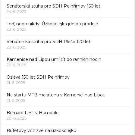
Senátorská stuha pro SDH Pelhřimov 150 let
24. 6. 2025
Teď, nebo nikdy! Úzkokolejka jde do prodeje.
23. 6. 2025
Senátorská stuha pro SDH Pleše 120 let
23. 6. 2025
Kamenice nad Lipou umí žít do ranních hodin
22. 6. 2025
Oslava 150 let SDH Pelhřimov
21. 6. 2025
Na startu MTB maratonu v Kamenici nad Lipou
21. 6. 2025
Bernard Fest v Humpolci
20. 6. 2025
Bufetový vůz zve na úzkokolejku