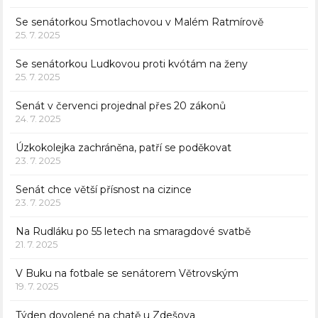
Se senátorkou Smotlachovou v Malém Ratmírově
25. 7. 2025
Se senátorkou Ludkovou proti kvótám na ženy
25. 7. 2025
Senát v červenci projednal přes 20 zákonů
24. 7. 2025
Úzkokolejka zachráněna, patří se poděkovat
23. 7. 2025
Senát chce větší přísnost na cizince
23. 7. 2025
Na Rudláku po 55 letech na smaragdové svatbě
21. 7. 2025
V Buku na fotbale se senátorem Větrovským
19. 7. 2025
Týden dovolené na chatě u Zdešova