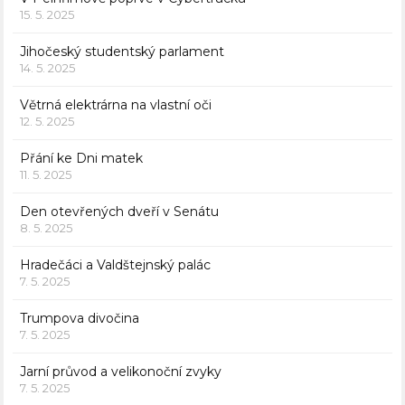
15. 5. 2025
Jihočeský studentský parlament
14. 5. 2025
Větrná elektrárna na vlastní oči
12. 5. 2025
Přání ke Dni matek
11. 5. 2025
Den otevřených dveří v Senátu
8. 5. 2025
Hradečáci a Valdštejnský palác
7. 5. 2025
Trumpova divočina
7. 5. 2025
Jarní průvod a velikonoční zvyky
7. 5. 2025