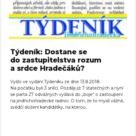
Týdeník: Dostane se
do zastupitelstva rozum
a srdce Hradečáků?
Vyšlo ve vydání Týdeníku ze dne 13.8.2018.
Na počátku byli 3 snílci. Později již 7 statečných a nyní
se parta 27 odvážných vydává do „boje“ o zastoupení
na jindřichohradecké radnici. O tom, že to myslí vážně,
svědčí složení kandidátky, na kterou...
Celý článek