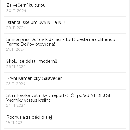
Za večerní kulturou
30. 11. 2024
Istanbulské úmluvě NE a NE!
28. 11. 2024
Silnice přes Doňov k dálnici a tudíž cesta na oblíbenou
Farma Doňov otevřena!
27. 11. 2024
Školu lze dělat i moderně
26. 11. 2024
První Kamenický Galavečer
25. 11. 2024
Strmilovské větrníky v reportáži ČT pořad NEDEJ SE:
Větrníky versus krajina
24. 11. 2024
Pochvala za péči o alej
19. 11. 2024