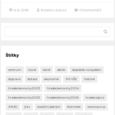
14.8. 2018
Kolektiv Autorů
0
Komentářů
Štítky
centrum
covid
daně
deník
doplatek na bydlení
doprava
dotace
ekonomie
FM VŠE
historie
hradeckenoviny2003
hradeckenoviny2004
hradeckenoviny2005
hradeckenoviny2006
hradeczije.cz
JHMD
jhtv
koaliční jednání
Komínek
koronavirus