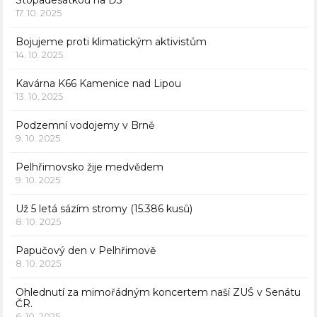
Stopadesátkou na D3
17. 10. 2025
Bojujeme proti klimatickým aktivistům
14. 10. 2025
Kavárna K66 Kamenice nad Lipou
13. 10. 2025
Podzemní vodojemy v Brně
9. 10. 2025
Pelhřimovsko žije medvědem
9. 10. 2025
Už 5 letá sázím stromy (15.386 kusů)
8. 10. 2025
Papučový den v Pelhřimově
8. 10. 2025
Ohlednutí za mimořádným koncertem naší ZUŠ v Senátu
ČR.
6. 10. 2025