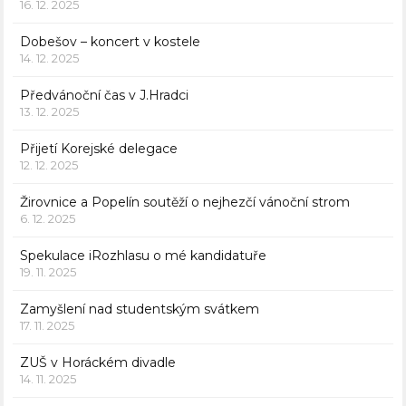
16. 12. 2025
Dobešov – koncert v kostele
14. 12. 2025
Předvánoční čas v J.Hradci
13. 12. 2025
Přijetí Korejské delegace
12. 12. 2025
Žirovnice a Popelín soutěží o nejhezčí vánoční strom
6. 12. 2025
Spekulace iRozhlasu o mé kandidatuře
19. 11. 2025
Zamyšlení nad studentským svátkem
17. 11. 2025
ZUŠ v Horáckém divadle
14. 11. 2025