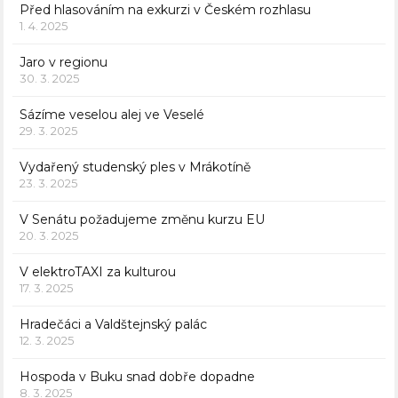
Před hlasováním na exkurzi v Českém rozhlasu
1. 4. 2025
Jaro v regionu
30. 3. 2025
Sázíme veselou alej ve Veselé
29. 3. 2025
Vydařený studenský ples v Mrákotíně
23. 3. 2025
V Senátu požadujeme změnu kurzu EU
20. 3. 2025
V elektroTAXI za kulturou
17. 3. 2025
Hradečáci a Valdštejnský palác
12. 3. 2025
Hospoda v Buku snad dobře dopadne
8. 3. 2025