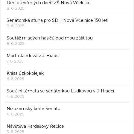
Den otevřených dveří ZŠ Nová Včelnice
8. 6. 2025
Senátorská stuha pro SDH Nová Včelnice 150 let
8. 6. 2025
Soutěž mladých hasičů pod mou záštitou
8. 6. 2025
Marta Jandová v J. Hradci
7. 6. 2025
Krása úzkokolejek
6. 6. 2025
Sociální témata se senátorkou Ludkovou v J. Hradci
4. 6. 2025
Nizozemský král v Senátu
4. 6. 2025
Návštěva Kardašovy Řečice
3. 6. 2025