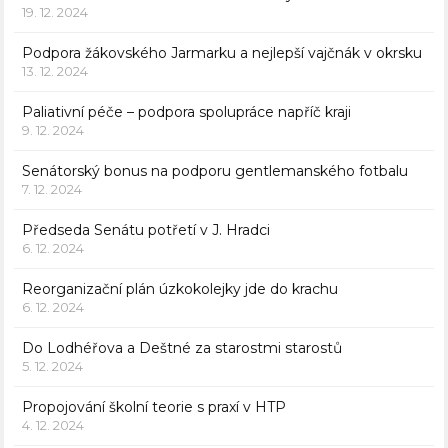
19. 12. 2024
Podpora žákovského Jarmarku a nejlepší vajčnák v okrsku
13. 12. 2024
Paliativní péče – podpora spolupráce napříč kraji
9. 12. 2024
Senátorský bonus na podporu gentlemanského fotbalu
7. 12. 2024
Předseda Senátu potřetí v J. Hradci
6. 12. 2024
Reorganizační plán úzkokolejky jde do krachu
6. 12. 2024
Do Lodhéřova a Deštné za starostmi starostů
5. 12. 2024
Propojování školní teorie s praxí v HTP
4. 12. 2024