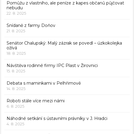
Pomůžu z vlastního, ale peníze z kapes občanů půjčovat
nebudu
22. 8. 2025
Snídaně z farmy Doňov
21. 8. 2025
Senátor Chalupský: Malý zázrak se povedl – úzkokolejka
ožívá
18. 8. 2025
Návštěva rodinné firmy IPC Plast v Žirovnici
15. 8. 2025
Debata s maminkami v Pelhřimově
14. 8. 2025
Roboti stále více mezi námi
6. 8. 2025
Náhodné setkání s ústavními právníky v J. Hradci
4. 8. 2025