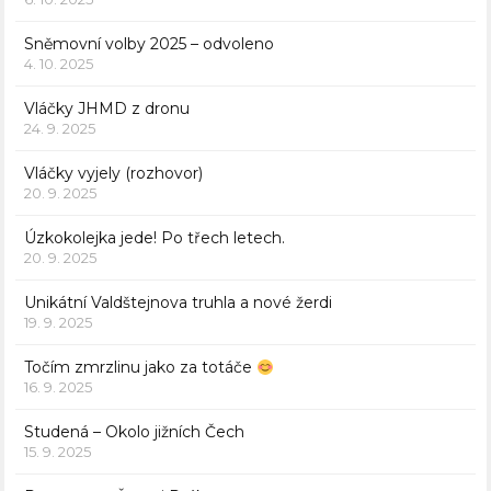
Sněmovní volby 2025 – odvoleno
4. 10. 2025
Vláčky JHMD z dronu
24. 9. 2025
Vláčky vyjely (rozhovor)
20. 9. 2025
Úzkokolejka jede! Po třech letech.
20. 9. 2025
Unikátní Valdštejnova truhla a nové žerdi
19. 9. 2025
Točím zmrzlinu jako za totáče
16. 9. 2025
Studená – Okolo jižních Čech
15. 9. 2025