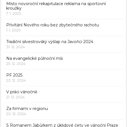
Místo novoroční rekapitulace reklama na sportovní
kroužky
7. 1. 2025
Přivítání Nového roku bez zbytečného rachotu
1. 1. 2025
Tradiční silvestrovský výšlap na Javořici 2024
31. 12. 2024
Na evangelické půlnoční mši
25. 12. 2024
PF 2025
23. 12. 2024
V práci vánočně
21. 12. 2024
Za firmami v regionu
20. 12. 2024
S Romanem Jabůrkem z úklidové čety ve vánoční Praze