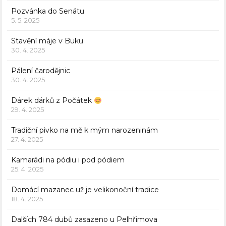
Pozvánka do Senátu
5. 5. 2025
Stavění máje v Buku
30. 4. 2025
Pálení čarodějnic
30. 4. 2025
Dárek dárků z Počátek
29. 4. 2025
Tradiční pivko na mě k mým narozeninám
27. 4. 2025
Kamarádi na pódiu i pod pódiem
25. 4. 2025
Domácí mazanec už je velikonoční tradice
18. 4. 2025
Dalších 784 dubů zasazeno u Pelhřimova