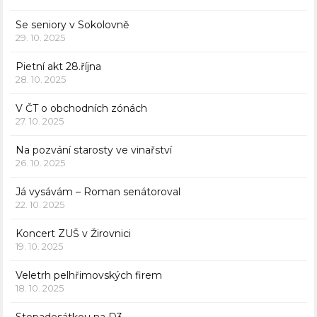
Se seniory v Sokolovně
29. 10. 2025
Pietní akt 28.října
28. 10. 2025
V ČT o obchodních zónách
27. 10. 2025
Na pozvání starosty ve vinařství
26. 10. 2025
Já vysávám – Roman senátoroval
22. 10. 2025
Koncert ZUŠ v Žirovnici
19. 10. 2025
Veletrh pelhřimovských firem
18. 10. 2025