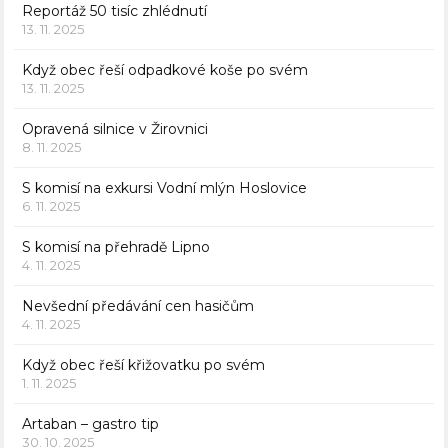
Reportáž 50 tisíc zhlédnutí
13. 11. 2025
Když obec řeší odpadkové koše po svém
13. 11. 2025
Opravená silnice v Žirovnici
8. 11. 2025
S komisí na exkursi Vodní mlýn Hoslovice
6. 11. 2025
S komisí na přehradě Lipno
4. 11. 2025
Nevšední předávání cen hasičům
4. 11. 2025
Když obec řeší křižovatku po svém
1. 11. 2025
Artaban – gastro tip
30. 10. 2025