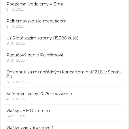
Podzemní vodojemy v Brně
9. 10. 2025
Pelhřimovsko žije medvědem
9. 10. 2025
Už 5 letá sázím stromy (15.386 kusů)
8. 10. 2025
Papučový den v Pelhřimově
8. 10. 2025
Ohlednutí za mimořádným koncertem naší ZUŠ v Senátu
ČR.
6. 10. 2025
Sněmovní volby 2025 – odvoleno
4. 10. 2025
Vláčky JHMD z dronu
24. 9. 2025
Vláčky vyjely (rozhovor)