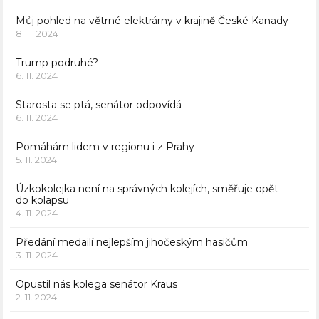
Můj pohled na větrné elektrárny v krajině České Kanady
8. 11. 2024
Trump podruhé?
6. 11. 2024
Starosta se ptá, senátor odpovídá
6. 11. 2024
Pomáhám lidem v regionu i z Prahy
5. 11. 2024
Úzkokolejka není na správných kolejích, směřuje opět
do kolapsu
4. 11. 2024
Předání medailí nejlepším jihočeským hasičům
3. 11. 2024
Opustil nás kolega senátor Kraus
2. 11. 2024