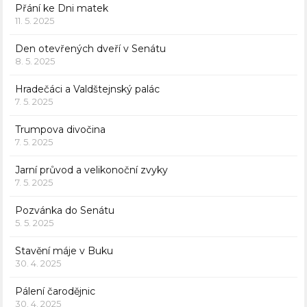
Přání ke Dni matek
11. 5. 2025
Den otevřených dveří v Senátu
8. 5. 2025
Hradečáci a Valdštejnský palác
7. 5. 2025
Trumpova divočina
7. 5. 2025
Jarní průvod a velikonoční zvyky
7. 5. 2025
Pozvánka do Senátu
5. 5. 2025
Stavění máje v Buku
30. 4. 2025
Pálení čarodějnic
30. 4. 2025