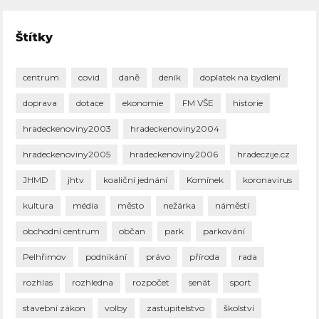
Štítky
centrum
covid
daně
deník
doplatek na bydlení
doprava
dotace
ekonomie
FM VŠE
historie
hradeckenoviny2003
hradeckenoviny2004
hradeckenoviny2005
hradeckenoviny2006
hradeczije.cz
JHMD
jhtv
koaliční jednání
Komínek
koronavirus
kultura
média
město
nežárka
náměstí
obchodní centrum
občan
park
parkování
Pelhřimov
podnikání
právo
příroda
rada
rozhlas
rozhledna
rozpočet
senát
sport
stavební zákon
volby
zastupitelstvo
školství