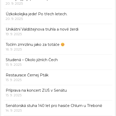
20. 9. 2025
Úzkokolejka jede! Po třech letech.
20. 9. 2025
Unikátní Valdštejnova truhla a nové žerdi
19. 9. 2025
Točím zmrzlinu jako za totáče
16. 9. 2025
Studená – Okolo jižních Čech
15. 9. 2025
Restaurace Černej Pták
15. 9. 2025
Příprava na koncert ZUŠ v Senátu
15. 9. 2025
Senátorská stuha 140 let pro hasiče Chlum u Třeboně
14. 9. 2025