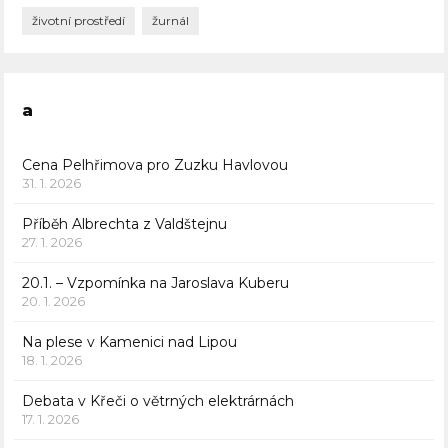
životní prostředí
žurnál
a
Cena Pelhřimova pro Zuzku Havlovou
31. 1. 2026
Příběh Albrechta z Valdštejnu
27. 1. 2026
20.1. – Vzpomínka na Jaroslava Kuberu
20. 1. 2026
Na plese v Kamenici nad Lipou
18. 1. 2026
Debata v Křeči o větrných elektrárnách
17. 1. 2026