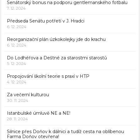
Senátorský bonus na podporu gentlemanského fotbalu
7. 12. 2024
Předseda Senátu potřetí v J. Hradci
6. 12. 2024
Reorganizační plán úzkokolejky jde do krachu
6. 12. 2024
Do Lodhéřova a Deštné za starostmi starostů
5. 12. 2024
Propojování školní teorie s praxí v HTP
4. 12. 2024
Za večerní kulturou
30. 11. 2024
Istanbulské úmluvě NE a NE!
28. 11. 2024
Silnice přes Doňov k dálnici a tudíž cesta na oblíbenou
Farma Doňov otevřena!