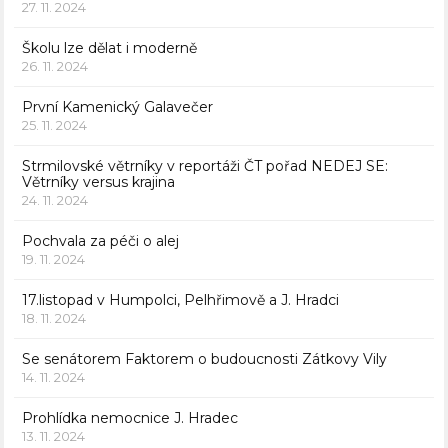
27. 11. 2024
Školu lze dělat i moderně
26. 11. 2024
První Kamenický Galavečer
25. 11. 2024
Strmilovské větrníky v reportáži ČT pořad NEDEJ SE:
Větrníky versus krajina
24. 11. 2024
Pochvala za péči o alej
19. 11. 2024
17.listopad v Humpolci, Pelhřimově a J. Hradci
18. 11. 2024
Se senátorem Faktorem o budoucnosti Zátkovy Vily
14. 11. 2024
Prohlídka nemocnice J. Hradec
13. 11. 2024