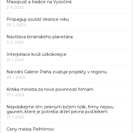
Masopust a tradice na Vysočině
2. 3. 2025
Propaguji soutěž Vesnice roku
26. 2. 2025
Návštěva brněnského planetária
3. 2. 2025
Interpelace kvůli úzkokolejce
31. 1. 2025
Národní Galerie Praha zvažuje projekty v regionu
28. 1. 2025
Kritika ministra za nové povinnosti firmám
27. 1. 2025
Nepráskejme tím zeleným bičem tolik, firmy nejsou
gauneři, které je potřeba držet pevně pod krkem
27. 1. 2025
Ceny města Pelhřimov