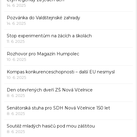
14. 6. 2025
Pozvánka do Valdštejnské zahrady
14. 6. 2025
Stop experimentům na žácích a školách
11. 6. 2025
Rozhovor pro Magazín Humpolec
10. 6. 2025
Kompas konkurenceschopnosti – další EU nesmysl
10. 6. 2025
Den otevřených dveří ZŠ Nová Včelnice
8. 6. 2025
Senátorská stuha pro SDH Nová Včelnice 150 let
8. 6. 2025
Soutěž mladých hasičů pod mou záštitou
8. 6. 2025