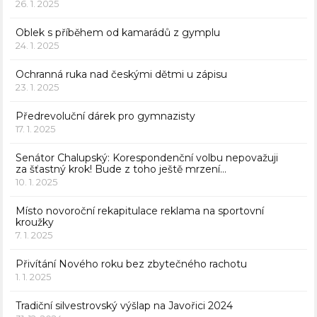
26. 1. 2025
Oblek s příběhem od kamarádů z gymplu
24. 1. 2025
Ochranná ruka nad českými dětmi u zápisu
23. 1. 2025
Předrevoluční dárek pro gymnazisty
17. 1. 2025
Senátor Chalupský: Korespondenční volbu nepovažuji
za šťastný krok! Bude z toho ještě mrzení…
10. 1. 2025
Místo novoroční rekapitulace reklama na sportovní
kroužky
7. 1. 2025
Přivítání Nového roku bez zbytečného rachotu
1. 1. 2025
Tradiční silvestrovský výšlap na Javořici 2024