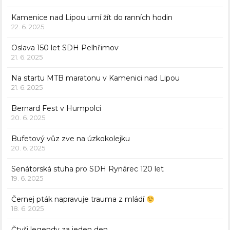
Kamenice nad Lipou umí žít do ranních hodin
22. 6. 2025
Oslava 150 let SDH Pelhřimov
21. 6. 2025
Na startu MTB maratonu v Kamenici nad Lipou
21. 6. 2025
Bernard Fest v Humpolci
20. 6. 2025
Bufetový vůz zve na úzkokolejku
20. 6. 2025
Senátorská stuha pro SDH Rynárec 120 let
19. 6. 2025
Černej pták napravuje trauma z mládí
18. 6. 2025
Čtyři legendy za jeden den