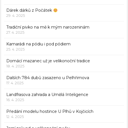
Dárek dárků z Počátek
29. 4. 2025
Tradiční pivko na mě k mým narozeninám
27. 4. 2025
Kamarádi na pódiu i pod pódiem
25. 4. 2025
Domácí mazanec už je velikonoční tradice
18. 4. 2025
Dalších 784 dubů zasazeno u Pelhřimova
17. 4. 2025
Landfrasova zahrada a Umělá Inteligence
16. 4. 2025
Předání modelu hostince U Plhů v Kojčicích
12. 4. 2025