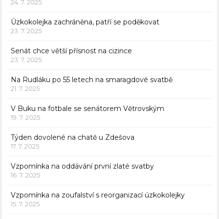
24. 7. 2025
Úzkokolejka zachráněna, patří se poděkovat
23. 7. 2025
Senát chce větší přísnost na cizince
23. 7. 2025
Na Rudláku po 55 letech na smaragdové svatbě
21. 7. 2025
V Buku na fotbale se senátorem Větrovským
19. 7. 2025
Týden dovolené na chatě u Zdešova
17. 7. 2025
Vzpomínka na oddávání první zlaté svatby
16. 7. 2025
Vzpomínka na zoufalství s reorganizací úzkokolejky
15. 7. 2025