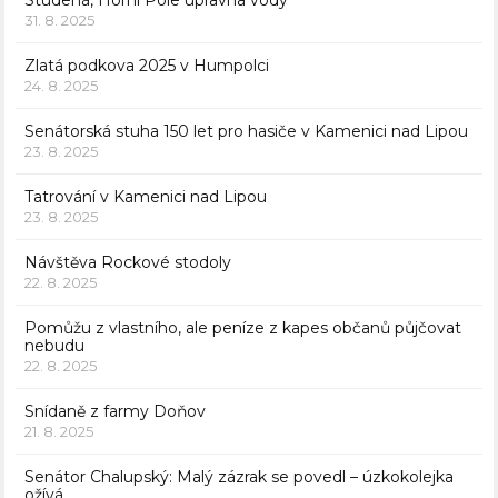
Studená, Horní Pole úpravna vody
31. 8. 2025
Zlatá podkova 2025 v Humpolci
24. 8. 2025
Senátorská stuha 150 let pro hasiče v Kamenici nad Lipou
23. 8. 2025
Tatrování v Kamenici nad Lipou
23. 8. 2025
Návštěva Rockové stodoly
22. 8. 2025
Pomůžu z vlastního, ale peníze z kapes občanů půjčovat
nebudu
22. 8. 2025
Snídaně z farmy Doňov
21. 8. 2025
Senátor Chalupský: Malý zázrak se povedl – úzkokolejka
ožívá