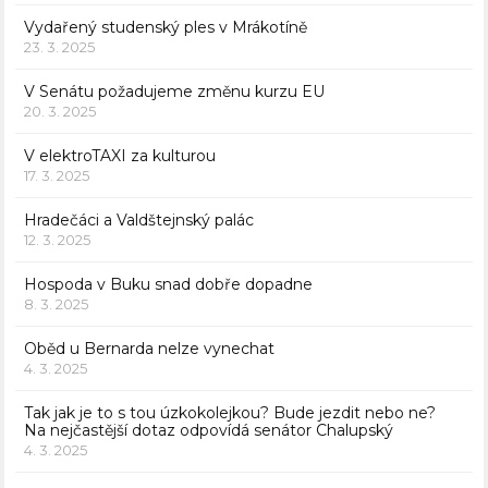
Vydařený studenský ples v Mrákotíně
23. 3. 2025
V Senátu požadujeme změnu kurzu EU
20. 3. 2025
V elektroTAXI za kulturou
17. 3. 2025
Hradečáci a Valdštejnský palác
12. 3. 2025
Hospoda v Buku snad dobře dopadne
8. 3. 2025
Oběd u Bernarda nelze vynechat
4. 3. 2025
Tak jak je to s tou úzkokolejkou? Bude jezdit nebo ne?
Na nejčastější dotaz odpovídá senátor Chalupský
4. 3. 2025