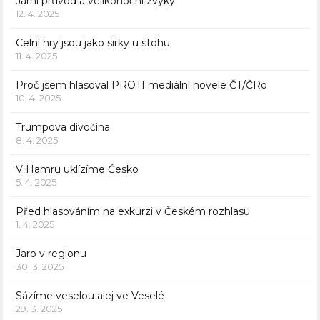
Jarní průvod a velikonoční zvyky
12. 4. 2025
Celní hry jsou jako sirky u stohu
11. 4. 2025
Proč jsem hlasoval PROTI mediální novele ČT/ČRo
10. 4. 2025
Trumpova divočina
8. 4. 2025
V Hamru uklízíme Česko
5. 4. 2025
Před hlasováním na exkurzi v Českém rozhlasu
1. 4. 2025
Jaro v regionu
30. 3. 2025
Sázíme veselou alej ve Veselé
29. 3. 2025