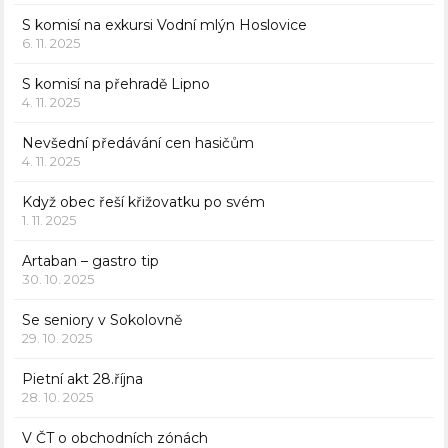
S komisí na exkursi Vodní mlýn Hoslovice
6. 11. 2025
S komisí na přehradě Lipno
4. 11. 2025
Nevšední předávání cen hasičům
4. 11. 2025
Když obec řeší křižovatku po svém
1. 11. 2025
Artaban – gastro tip
30. 10. 2025
Se seniory v Sokolovně
29. 10. 2025
Pietní akt 28.října
28. 10. 2025
V ČT o obchodních zónách