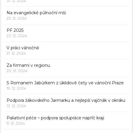
31. 12. 2024
Na evangelické půlnoční mši
25. 12. 2024
PF 2025
23. 12. 2024
V práci vánočně
21. 12. 2024
Za firmami v regionu
20. 12. 2024
S Romanem Jabůrkem z úklidové čety ve vánoční Praze
19. 12. 2024
Podpora žákovského Jarmarku a nejlepší vajčnák v okrsku
13. 12. 2024
Paliativní péče – podpora spolupráce napříč kraji
9. 12. 2024