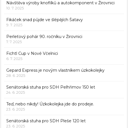
Návštěva výroby knoflíků a autokomponent v Žirovnici
10. 7. 2025
Fikáček snad půjde ve šlépějích Šatavy
9. 7. 2025
Perleťový pohár 90. ročníku v Žirovnici
7. 7. 2025
Fichtl Cup v Nové Včelnici
6. 7. 2025
Gepard Express je novým vlastníkem úzkokolejky
28. 6. 2025
Senátorská stuha pro SDH Pelhřimov 150 let
24. 6. 2025
Teď, nebo nikdy! Úzkokolejka jde do prodeje.
23. 6. 2025
Senátorská stuha pro SDH Pleše 120 let
23. 6. 2025