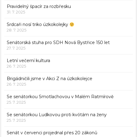
Pravidelný špacír za rozbřesku
31. 7. 2025
Srdcaři nosí triko úzkokolejky
28. 7. 2025
Senátorská stuha pro SDH Nová Bystřice 150 let
27. 7. 2025
Letní večerní kultura
26. 7. 2025
Brigádničili jsme v Akci Z na úzkokolejce
26. 7. 2025
Se senátorkou Smotlachovou v Malém Ratmírově
25. 7. 2025
Se senátorkou Ludkovou proti kvótám na ženy
25. 7. 2025
Senát v červenci projednal přes 20 zákonů