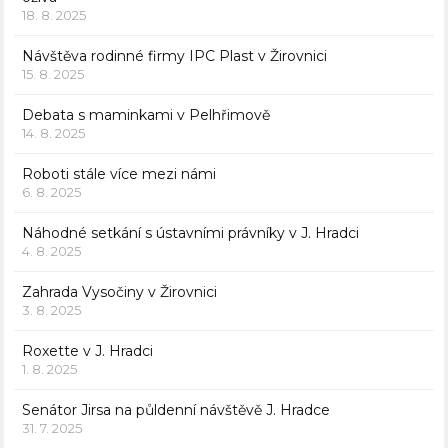
18. 8. 2025
Návštěva rodinné firmy IPC Plast v Žirovnici
15. 8. 2025
Debata s maminkami v Pelhřimově
14. 8. 2025
Roboti stále více mezi námi
6. 8. 2025
Náhodné setkání s ústavními právníky v J. Hradci
4. 8. 2025
Zahrada Vysočiny v Žirovnici
3. 8. 2025
Roxette v J. Hradci
1. 8. 2025
Senátor Jirsa na půldenní návštěvě J. Hradce
31. 7. 2025