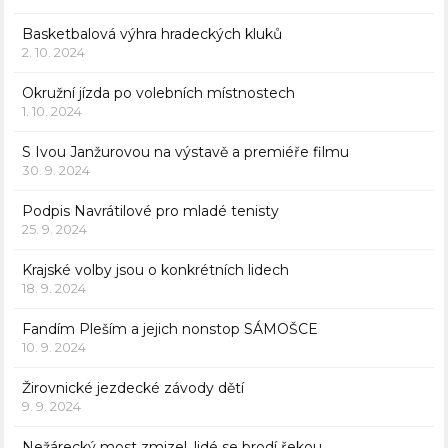
Basketbalová výhra hradeckých kluků
2. 10. 2024
Okružní jízda po volebních místnostech
1. 10. 2024
S Ivou Janžurovou na výstavě a premiéře filmu
30. 9. 2024
Podpis Navrátilové pro mladé tenisty
25. 9. 2024
Krajské volby jsou o konkrétních lidech
18. 9. 2024
Fandím Pleším a jejich nonstop SÁMOŠCE
10. 9. 2024
Žirovnické jezdecké závody dětí
9. 9. 2024
Nežárecký most zmizel, lidé se brodí řekou.