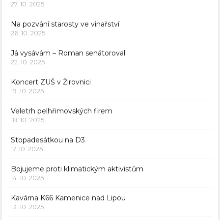
27. 10. 2025
Na pozvání starosty ve vinařství
26. 10. 2025
Já vysávám – Roman senátoroval
22. 10. 2025
Koncert ZUŠ v Žirovnici
19. 10. 2025
Veletrh pelhřimovských firem
18. 10. 2025
Stopadesátkou na D3
17. 10. 2025
Bojujeme proti klimatickým aktivistům
14. 10. 2025
Kavárna K66 Kamenice nad Lipou
13. 10. 2025