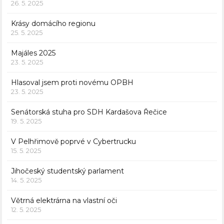
26. 5. 2025
Krásy domácího regionu
25. 5. 2025
Majáles 2025
23. 5. 2025
Hlasoval jsem proti novému OPBH
23. 5. 2025
Senátorská stuha pro SDH Kardašova Řečice
19. 5. 2025
V Pelhřimově poprvé v Cybertrucku
15. 5. 2025
Jihočeský studentský parlament
14. 5. 2025
Větrná elektrárna na vlastní oči
12. 5. 2025