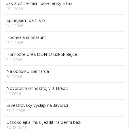
Jak zrušit emisní povolenky ETS2
15. 1. 2026
Splnil jsem další slib
14. 1. 2026
Pochvala silničářům
13. 1. 2026
Pomozte přes DONIO úzkokolejce
9. 1. 2026
Na obědě u Bernarda
6. 1. 2026
Novoroční ohňostroj v J. Hradci
1. 1. 2026
Silvestrovský výšlap na Javořici
31. 12. 2025
Úzkokolejka musí jezdit na denní bázi
30. 12. 2025