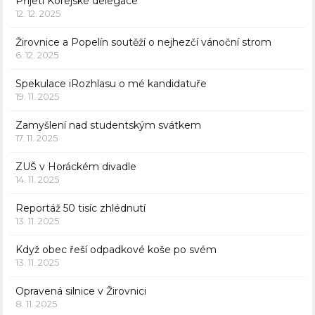
Přijetí Korejské delegace
12. 12. 2025
Žirovnice a Popelín soutěží o nejhezčí vánoční strom
6. 12. 2025
Spekulace iRozhlasu o mé kandidatuře
19. 11. 2025
Zamyšlení nad studentským svátkem
17. 11. 2025
ZUŠ v Horáckém divadle
14. 11. 2025
Reportáž 50 tisíc zhlédnutí
13. 11. 2025
Když obec řeší odpadkové koše po svém
13. 11. 2025
Opravená silnice v Žirovnici
8. 11. 2025