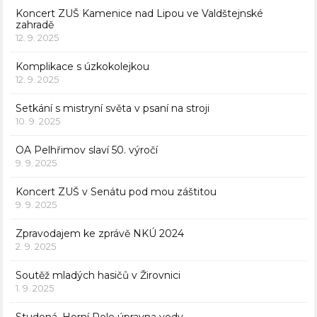
Koncert ZUŠ Kamenice nad Lipou ve Valdštejnské
zahradě
12. 9. 2025
Komplikace s úzkokolejkou
12. 9. 2025
Setkání s mistryní světa v psaní na stroji
10. 9. 2025
OA Pelhřimov slaví 50. výročí
9. 9. 2025
Koncert ZUŠ v Senátu pod mou záštitou
9. 9. 2025
Zpravodajem ke zprávě NKÚ 2024
2. 9. 2025
Soutěž mladých hasičů v Žirovnici
1. 9. 2025