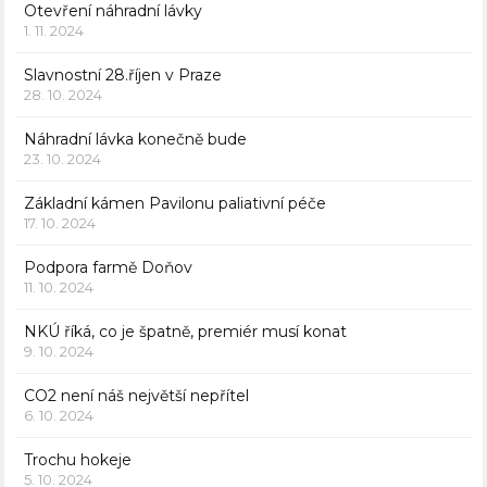
Otevření náhradní lávky
1. 11. 2024
Slavnostní 28.říjen v Praze
28. 10. 2024
Náhradní lávka konečně bude
23. 10. 2024
Základní kámen Pavilonu paliativní péče
17. 10. 2024
Podpora farmě Doňov
11. 10. 2024
NKÚ říká, co je špatně, premiér musí konat
9. 10. 2024
CO2 není náš největší nepřítel
6. 10. 2024
Trochu hokeje
5. 10. 2024