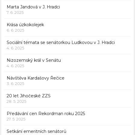
Marta Jandová v J. Hradci
7. 6. 2025
Krása úzkokolejek
6. 6. 2025
Sociální témata se senátorkou Ludkovou v J. Hradci
4. 6. 2025
Nizozemský král v Senátu
4. 6. 2025
Návštěva Kardašovy Řečice
3. 6. 2025
20 let Jihočeské ZZS
28. 5. 2025
Předávání cen Rekordman roku 2025
27. 5. 2025
Setkání emeritních senátorů