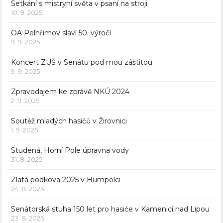
Setkání s mistryní světa v psaní na stroji
10. 9. 2025
OA Pelhřimov slaví 50. výročí
9. 9. 2025
Koncert ZUŠ v Senátu pod mou záštitou
9. 9. 2025
Zpravodajem ke zprávě NKÚ 2024
2. 9. 2025
Soutěž mladých hasičů v Žirovnici
1. 9. 2025
Studená, Horní Pole úpravna vody
31. 8. 2025
Zlatá podkova 2025 v Humpolci
24. 8. 2025
Senátorská stuha 150 let pro hasiče v Kamenici nad Lipou
23. 8. 2025