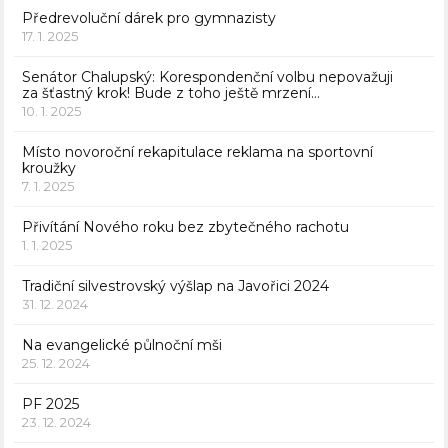
Předrevoluční dárek pro gymnazisty
17. 1. 2025
Senátor Chalupský: Korespondenční volbu nepovažuji
za šťastný krok! Bude z toho ještě mrzení…
10. 1. 2025
Místo novoroční rekapitulace reklama na sportovní
kroužky
7. 1. 2025
Přivítání Nového roku bez zbytečného rachotu
1. 1. 2025
Tradiční silvestrovský výšlap na Javořici 2024
31. 12. 2024
Na evangelické půlnoční mši
25. 12. 2024
PF 2025
23. 12. 2024