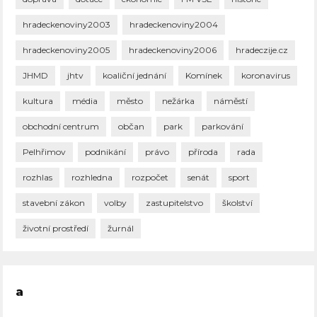
hradeckenoviny2003
hradeckenoviny2004
hradeckenoviny2005
hradeckenoviny2006
hradeczije.cz
JHMD
jhtv
koaliční jednání
Komínek
koronavirus
kultura
média
město
nežárka
náměstí
obchodní centrum
občan
park
parkování
Pelhřimov
podnikání
právo
příroda
rada
rozhlas
rozhledna
rozpočet
senát
sport
stavební zákon
volby
zastupitelstvo
školství
životní prostředí
žurnál
a