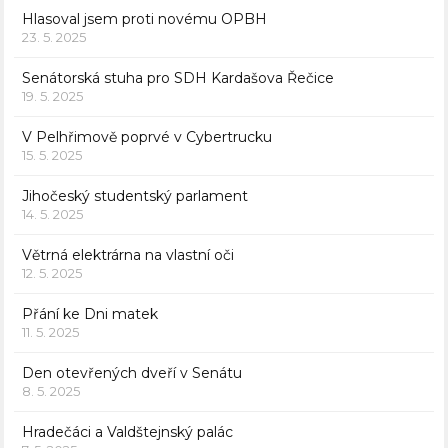
Hlasoval jsem proti novému OPBH
23. 5. 2025
Senátorská stuha pro SDH Kardašova Řečice
19. 5. 2025
V Pelhřimově poprvé v Cybertrucku
15. 5. 2025
Jihočeský studentský parlament
14. 5. 2025
Větrná elektrárna na vlastní oči
12. 5. 2025
Přání ke Dni matek
11. 5. 2025
Den otevřených dveří v Senátu
8. 5. 2025
Hradečáci a Valdštejnský palác