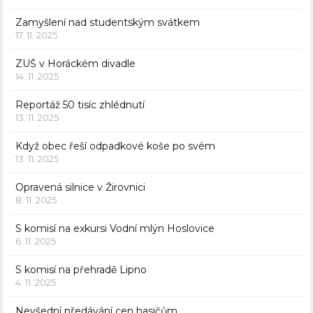
Zamyšlení nad studentským svátkem
17. 11. 2025
ZUŠ v Horáckém divadle
14. 11. 2025
Reportáž 50 tisíc zhlédnutí
13. 11. 2025
Když obec řeší odpadkové koše po svém
13. 11. 2025
Opravená silnice v Žirovnici
8. 11. 2025
S komisí na exkursi Vodní mlýn Hoslovice
6. 11. 2025
S komisí na přehradě Lipno
4. 11. 2025
Nevšední předávání cen hasičům