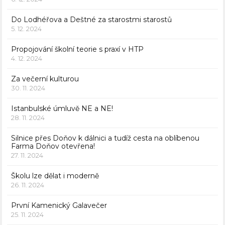
Do Lodhéřova a Deštné za starostmi starostů
5. 12. 2024
Propojování školní teorie s praxí v HTP
4. 12. 2024
Za večerní kulturou
30. 11. 2024
Istanbulské úmluvě NE a NE!
28. 11. 2024
Silnice přes Doňov k dálnici a tudíž cesta na oblíbenou
Farma Doňov otevřena!
27. 11. 2024
Školu lze dělat i moderně
26. 11. 2024
První Kamenický Galavečer
25. 11. 2024