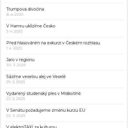
Trumpova divočina
8. 4. 2025
V Hamru uklízíme Česko
5. 4. 2025
Před hlasováním na exkurzi v Českém rozhlasu
1. 4. 2025
Jaro v regionu
30. 3. 2025
Sázíme veselou alej ve Veselé
29. 3. 2025
Vydařený studenský ples v Mrákotíně
23. 3. 2025
V Senátu požadujeme změnu kurzu EU
20. 3. 2025
V elektroTAXI za kulturou