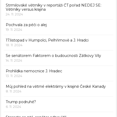
Strmilovské větrníky v reportáži ČT pořad NEDEJ SE:
Větrníky versus krajina
24. 11. 2024
Pochvala za péči o alej
19. 11. 2024
17.listopad v Humpolci, Pelhřimově a J. Hradci
18. 11. 2024
Se senátorem Faktorem o budoucnosti Zátkovy Vily
14. 11. 2024
Prohlídka nemocnice J. Hradec
13. 11. 2024
Můj pohled na větrné elektrárny v krajině České Kanady
8. 11. 2024
Trump podruhé?
6. 11. 2024