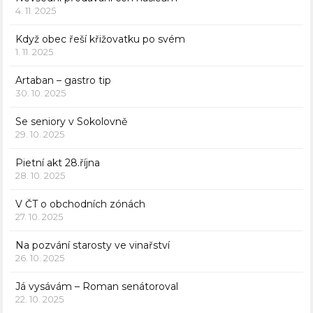
4. 11. 2025
Když obec řeší křižovatku po svém
1. 11. 2025
Artaban – gastro tip
30. 10. 2025
Se seniory v Sokolovně
29. 10. 2025
Pietní akt 28.října
28. 10. 2025
V ČT o obchodních zónách
27. 10. 2025
Na pozvání starosty ve vinařství
26. 10. 2025
Já vysávám – Roman senátoroval
22. 10. 2025