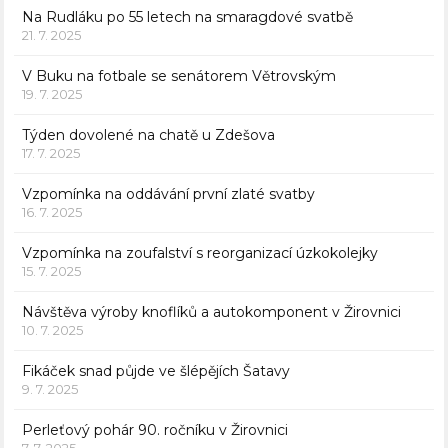
Na Rudláku po 55 letech na smaragdové svatbě
21. 7. 2025
V Buku na fotbale se senátorem Větrovským
19. 7. 2025
Týden dovolené na chatě u Zdešova
17. 7. 2025
Vzpomínka na oddávání první zlaté svatby
16. 7. 2025
Vzpomínka na zoufalství s reorganizací úzkokolejky
15. 7. 2025
Návštěva výroby knoflíků a autokomponent v Žirovnici
10. 7. 2025
Fikáček snad půjde ve šlépějích Šatavy
9. 7. 2025
Perleťový pohár 90. ročníku v Žirovnici