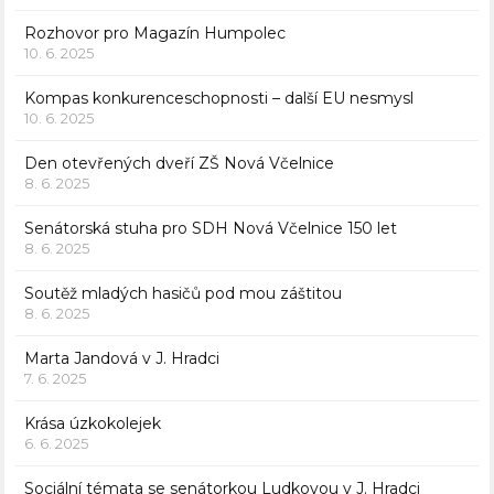
Rozhovor pro Magazín Humpolec
10. 6. 2025
Kompas konkurenceschopnosti – další EU nesmysl
10. 6. 2025
Den otevřených dveří ZŠ Nová Včelnice
8. 6. 2025
Senátorská stuha pro SDH Nová Včelnice 150 let
8. 6. 2025
Soutěž mladých hasičů pod mou záštitou
8. 6. 2025
Marta Jandová v J. Hradci
7. 6. 2025
Krása úzkokolejek
6. 6. 2025
Sociální témata se senátorkou Ludkovou v J. Hradci