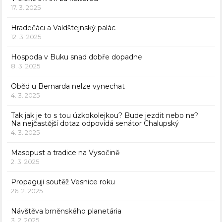
17. 3. 2025
Hradečáci a Valdštejnský palác
12. 3. 2025
Hospoda v Buku snad dobře dopadne
8. 3. 2025
Oběd u Bernarda nelze vynechat
4. 3. 2025
Tak jak je to s tou úzkokolejkou? Bude jezdit nebo ne?
Na nejčastější dotaz odpovídá senátor Chalupský
4. 3. 2025
Masopust a tradice na Vysočině
2. 3. 2025
Propaguji soutěž Vesnice roku
26. 2. 2025
Návštěva brněnského planetária
3. 2. 2025