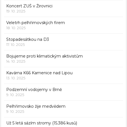
Koncert ZUŠ v Žirovnici
19. 10. 2025
Veletrh pelhřimovských firem
18. 10. 2025
Stopadesátkou na D3
17. 10. 2025
Bojujeme proti klimatickým aktivistům
14. 10. 2025
Kavárna K66 Kamenice nad Lipou
13. 10. 2025
Podzemní vodojemy v Brně
9. 10. 2025
Pelhřimovsko žije medvědem
9. 10. 2025
Už 5 letá sázím stromy (15.386 kusů)