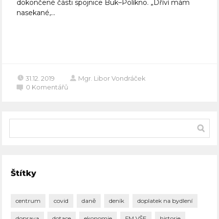
dokončené části spojnice Buk–Políkno. „Dříví mám
nasekané,...
Celý článek
31.12. 2019
Mgr. Libor Vondráček
0
Komentářů
Štítky
centrum
covid
daně
deník
doplatek na bydlení
doprava
dotace
ekonomie
FM VŠE
historie