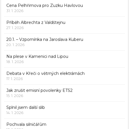
Cena Pelhřimova pro Zuzku Havlovou
31. 1. 2026
Příběh Albrechta z Valdštejnu
27. 1. 2026
20.1. – Vzpomínka na Jaroslava Kuberu
20. 1. 2026
Na plese v Kamenici nad Lipou
18. 1. 2026
Debata v Křeči o větrných elektrárnách
17. 1. 2026
Jak zrušit emisní povolenky ETS2
15. 1. 2026
Splnil jsem další slib
14. 1. 2026
Pochvala silničářům