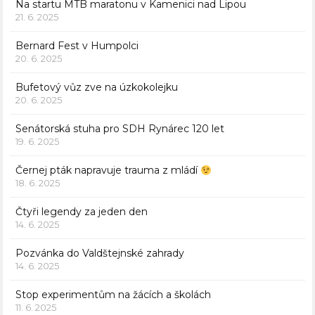
Na startu MTB maratonu v Kamenici nad Lipou
21. 6. 2025
Bernard Fest v Humpolci
20. 6. 2025
Bufetový vůz zve na úzkokolejku
20. 6. 2025
Senátorská stuha pro SDH Rynárec 120 let
19. 6. 2025
Černej pták napravuje trauma z mládí
18. 6. 2025
Čtyři legendy za jeden den
14. 6. 2025
Pozvánka do Valdštejnské zahrady
14. 6. 2025
Stop experimentům na žácích a školách
11. 6. 2025