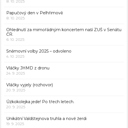
8. 10. 2025
Papučový den v Pelhřimově
8. 10. 2025
Ohlednutí za mimořádným koncertem naší ZUŠ v Senátu
ČR.
6. 10. 2025
Sněmovní volby 2025 – odvoleno
4. 10. 2025
Vláčky JHMD z dronu
24. 9. 2025
Vláčky vyjely (rozhovor)
20. 9. 2025
Úzkokolejka jede! Po třech letech.
20. 9. 2025
Unikátní Valdštejnova truhla a nové žerdi
19. 9. 2025