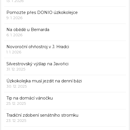
13. 1. 2026
Pomozte přes DONIO úzkokolejce
9. 1. 2026
Na obědě u Bernarda
6. 1. 2026
Novoroční ohňostroj v J. Hradci
1. 1. 2026
Silvestrovský výšlap na Javořici
31. 12. 2025
Úzkokolejka musí jezdit na denní bázi
30. 12. 2025
Tip na domácí vánočku
25. 12. 2025
Tradiční zdobení senátního stromku
23. 12. 2025