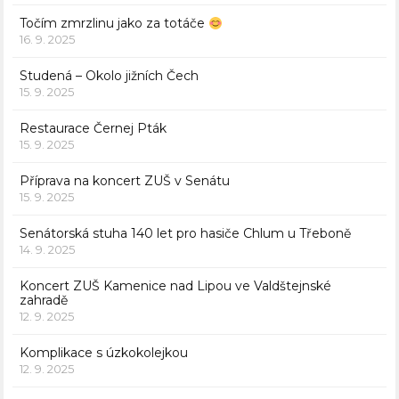
Točím zmrzlinu jako za totáče
16. 9. 2025
Studená – Okolo jižních Čech
15. 9. 2025
Restaurace Černej Pták
15. 9. 2025
Příprava na koncert ZUŠ v Senátu
15. 9. 2025
Senátorská stuha 140 let pro hasiče Chlum u Třeboně
14. 9. 2025
Koncert ZUŠ Kamenice nad Lipou ve Valdštejnské
zahradě
12. 9. 2025
Komplikace s úzkokolejkou
12. 9. 2025