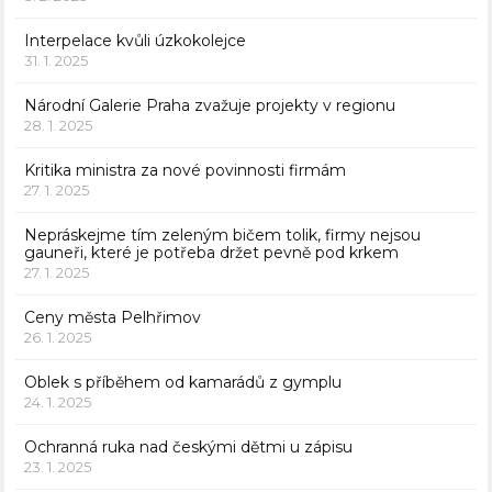
Interpelace kvůli úzkokolejce
31. 1. 2025
Národní Galerie Praha zvažuje projekty v regionu
28. 1. 2025
Kritika ministra za nové povinnosti firmám
27. 1. 2025
Nepráskejme tím zeleným bičem tolik, firmy nejsou
gauneři, které je potřeba držet pevně pod krkem
27. 1. 2025
Ceny města Pelhřimov
26. 1. 2025
Oblek s příběhem od kamarádů z gymplu
24. 1. 2025
Ochranná ruka nad českými dětmi u zápisu
23. 1. 2025