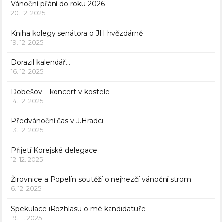
Vánoční přání do roku 2026
20. 12. 2025
Kniha kolegy senátora o JH hvězdárně
19. 12. 2025
Dorazil kalendář…
16. 12. 2025
Dobešov – koncert v kostele
14. 12. 2025
Předvánoční čas v J.Hradci
13. 12. 2025
Přijetí Korejské delegace
12. 12. 2025
Žirovnice a Popelín soutěží o nejhezčí vánoční strom
6. 12. 2025
Spekulace iRozhlasu o mé kandidatuře
19. 11. 2025