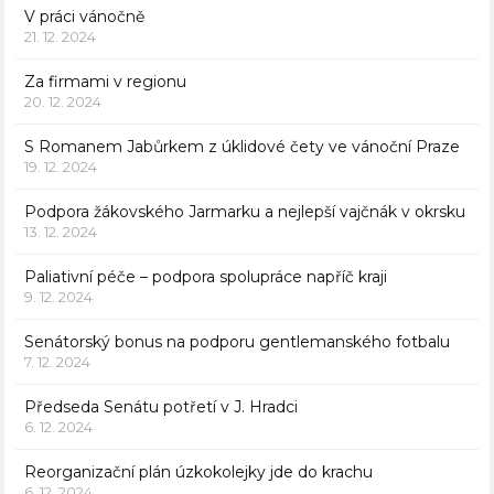
V práci vánočně
21. 12. 2024
Za firmami v regionu
20. 12. 2024
S Romanem Jabůrkem z úklidové čety ve vánoční Praze
19. 12. 2024
Podpora žákovského Jarmarku a nejlepší vajčnák v okrsku
13. 12. 2024
Paliativní péče – podpora spolupráce napříč kraji
9. 12. 2024
Senátorský bonus na podporu gentlemanského fotbalu
7. 12. 2024
Předseda Senátu potřetí v J. Hradci
6. 12. 2024
Reorganizační plán úzkokolejky jde do krachu
6. 12. 2024