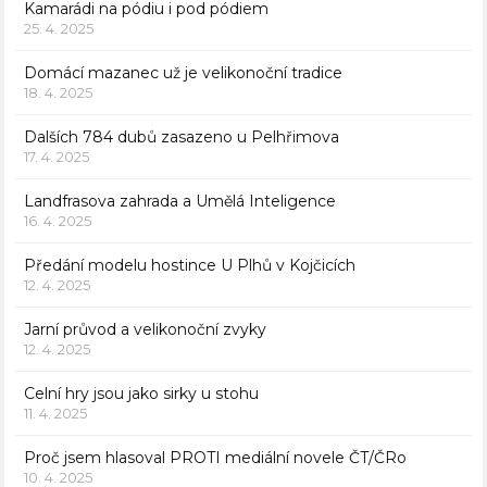
Kamarádi na pódiu i pod pódiem
25. 4. 2025
Domácí mazanec už je velikonoční tradice
18. 4. 2025
Dalších 784 dubů zasazeno u Pelhřimova
17. 4. 2025
Landfrasova zahrada a Umělá Inteligence
16. 4. 2025
Předání modelu hostince U Plhů v Kojčicích
12. 4. 2025
Jarní průvod a velikonoční zvyky
12. 4. 2025
Celní hry jsou jako sirky u stohu
11. 4. 2025
Proč jsem hlasoval PROTI mediální novele ČT/ČRo
10. 4. 2025