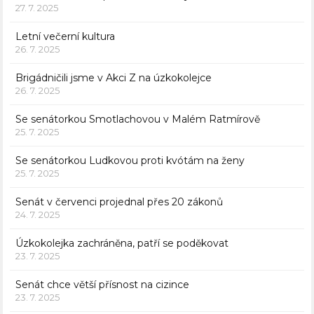
27. 7. 2025
Letní večerní kultura
26. 7. 2025
Brigádničili jsme v Akci Z na úzkokolejce
26. 7. 2025
Se senátorkou Smotlachovou v Malém Ratmírově
25. 7. 2025
Se senátorkou Ludkovou proti kvótám na ženy
25. 7. 2025
Senát v červenci projednal přes 20 zákonů
24. 7. 2025
Úzkokolejka zachráněna, patří se poděkovat
23. 7. 2025
Senát chce větší přísnost na cizince
23. 7. 2025