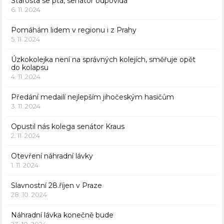
Starosta se ptá, senátor odpovídá
6. 11. 2024
Pomáhám lidem v regionu i z Prahy
5. 11. 2024
Úzkokolejka není na správných kolejích, směřuje opět
do kolapsu
4. 11. 2024
Předání medailí nejlepším jihočeským hasičům
3. 11. 2024
Opustil nás kolega senátor Kraus
2. 11. 2024
Otevření náhradní lávky
1. 11. 2024
Slavnostní 28.říjen v Praze
28. 10. 2024
Náhradní lávka konečně bude