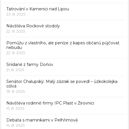
Tatrování v Kamenici nad Lipou
23. 8. 2025
Návštěva Rockové stodoly
22. 8. 2025
Pomůžu z vlastního, ale peníze z kapes občanů půjčovat
nebudu
22. 8. 2025
Snídaně z farmy Doňov
21. 8. 2025
Senátor Chalupský: Malý zázrak se povedl – úzkokolejka
ožívá
18. 8. 2025
Návštěva rodinné firmy IPC Plast v Žirovnici
15. 8. 2025
Debata s maminkami v Pelhřimově
14. 8. 2025