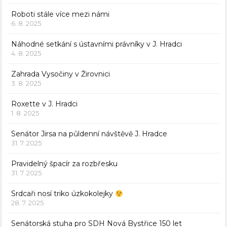
Roboti stále více mezi námi
6. 8. 2025
Náhodné setkání s ústavními právníky v J. Hradci
4. 8. 2025
Zahrada Vysočiny v Žirovnici
3. 8. 2025
Roxette v J. Hradci
1. 8. 2025
Senátor Jirsa na půldenní návštěvě J. Hradce
31. 7. 2025
Pravidelný špacír za rozbřesku
31. 7. 2025
Srdcaři nosí triko úzkokolejky
28. 7. 2025
Senátorská stuha pro SDH Nová Bystřice 150 let