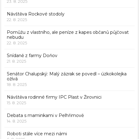
23. 8. 2025
Návštěva Rockové stodoly
22. 8. 2025
Pomůžu z vlastního, ale peníze z kapes občanů půjčovat
nebudu
22. 8. 2025
Snídaně z farmy Doňov
21. 8. 2025
Senátor Chalupský: Malý zázrak se povedl – úzkokolejka
ožívá
18. 8. 2025
Návštěva rodinné firmy IPC Plast v Žirovnici
15. 8. 2025
Debata s maminkami v Pelhřimově
14. 8. 2025
Roboti stále více mezi námi