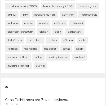
hradeckenoviny2005
hradeckenoviny2006
hradeczije.cz
JHMD
jhtv
koaliční jednání
Komínek
koronavirus
kultura
média
město
nežárka
náměstí
obchodní centrum
občan
park
parkování
Pelhřimov
podnikání
právo
příroda
rada
rozhlas
rozhledna
rozpočet
senát
sport
stavební zákon
volby
zastupitelstvo
školství
životní prostředí
žurnál
a
Cena Pelhřimova pro Zuzku Havlovou
31. 1. 2026