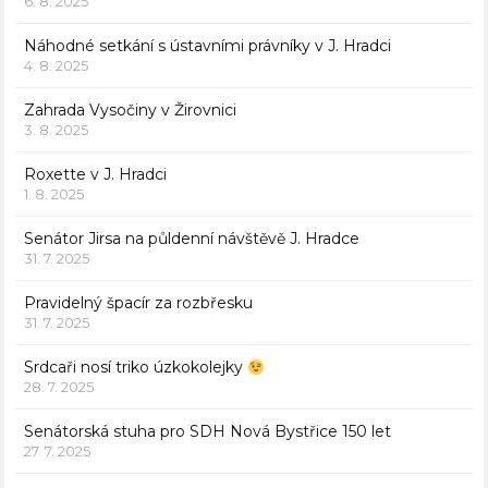
6. 8. 2025
Náhodné setkání s ústavními právníky v J. Hradci
4. 8. 2025
Zahrada Vysočiny v Žirovnici
3. 8. 2025
Roxette v J. Hradci
1. 8. 2025
Senátor Jirsa na půldenní návštěvě J. Hradce
31. 7. 2025
Pravidelný špacír za rozbřesku
31. 7. 2025
Srdcaři nosí triko úzkokolejky
28. 7. 2025
Senátorská stuha pro SDH Nová Bystřice 150 let
27. 7. 2025