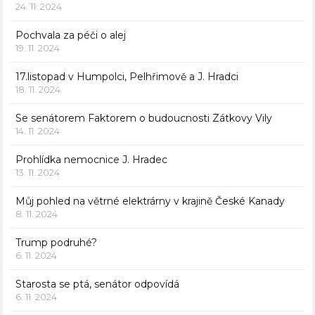
24. 11. 2024
Pochvala za péči o alej
19. 11. 2024
17.listopad v Humpolci, Pelhřimově a J. Hradci
18. 11. 2024
Se senátorem Faktorem o budoucnosti Zátkovy Vily
14. 11. 2024
Prohlídka nemocnice J. Hradec
13. 11. 2024
Můj pohled na větrné elektrárny v krajině České Kanady
8. 11. 2024
Trump podruhé?
6. 11. 2024
Starosta se ptá, senátor odpovídá
6. 11. 2024