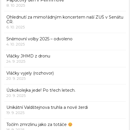
Papučový den v Pelhřimově
8. 10. 2025
Ohlednutí za mimořádným koncertem naší ZUŠ v Senátu
ČR.
6. 10. 2025
Sněmovní volby 2025 – odvoleno
4. 10. 2025
Vláčky JHMD z dronu
24. 9. 2025
Vláčky vyjely (rozhovor)
20. 9. 2025
Úzkokolejka jede! Po třech letech.
20. 9. 2025
Unikátní Valdštejnova truhla a nové žerdi
19. 9. 2025
Točím zmrzlinu jako za totáče
16. 9. 2025