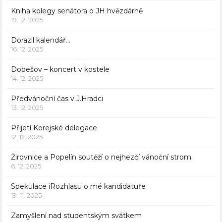
Kniha kolegy senátora o JH hvězdárně
19. 12. 2025
Dorazil kalendář…
16. 12. 2025
Dobešov – koncert v kostele
14. 12. 2025
Předvánoční čas v J.Hradci
13. 12. 2025
Přijetí Korejské delegace
12. 12. 2025
Žirovnice a Popelín soutěží o nejhezčí vánoční strom
6. 12. 2025
Spekulace iRozhlasu o mé kandidatuře
19. 11. 2025
Zamyšlení nad studentským svátkem