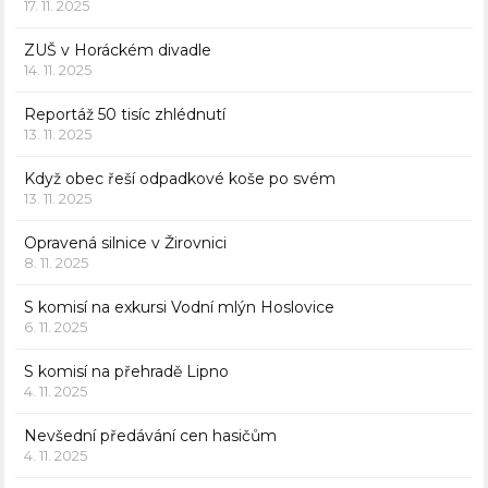
17. 11. 2025
ZUŠ v Horáckém divadle
14. 11. 2025
Reportáž 50 tisíc zhlédnutí
13. 11. 2025
Když obec řeší odpadkové koše po svém
13. 11. 2025
Opravená silnice v Žirovnici
8. 11. 2025
S komisí na exkursi Vodní mlýn Hoslovice
6. 11. 2025
S komisí na přehradě Lipno
4. 11. 2025
Nevšední předávání cen hasičům
4. 11. 2025