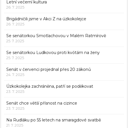
Letní večerní kultura
26. 7. 2025
Brigádničili jsme v Akci Z na úzkokolejce
26. 7. 2025
Se senátorkou Smotlachovou v Malém Ratmírově
25. 7. 2025
Se senátorkou Ludkovou proti kvótám na ženy
25. 7. 2025
Senát v červenci projednal přes 20 zákonů
24. 7. 2025
Úzkokolejka zachráněna, patří se poděkovat
23. 7. 2025
Senát chce větší přísnost na cizince
23. 7. 2025
Na Rudláku po 55 letech na smaragdové svatbě
21. 7. 2025