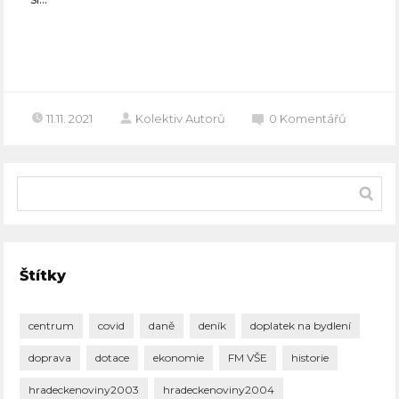
Celý článek
11.11. 2021
Kolektiv Autorů
0
Komentářů
Štítky
centrum
covid
daně
deník
doplatek na bydlení
doprava
dotace
ekonomie
FM VŠE
historie
hradeckenoviny2003
hradeckenoviny2004