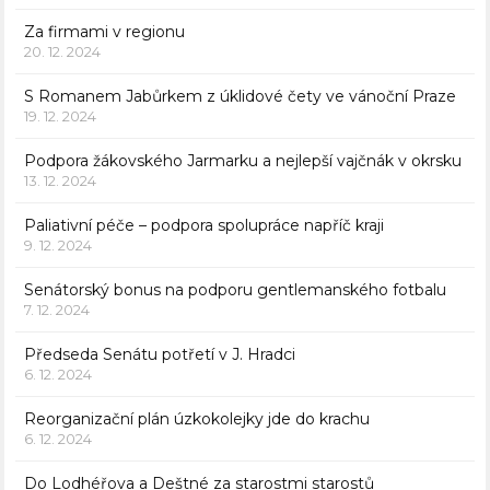
Za firmami v regionu
20. 12. 2024
S Romanem Jabůrkem z úklidové čety ve vánoční Praze
19. 12. 2024
Podpora žákovského Jarmarku a nejlepší vajčnák v okrsku
13. 12. 2024
Paliativní péče – podpora spolupráce napříč kraji
9. 12. 2024
Senátorský bonus na podporu gentlemanského fotbalu
7. 12. 2024
Předseda Senátu potřetí v J. Hradci
6. 12. 2024
Reorganizační plán úzkokolejky jde do krachu
6. 12. 2024
Do Lodhéřova a Deštné za starostmi starostů