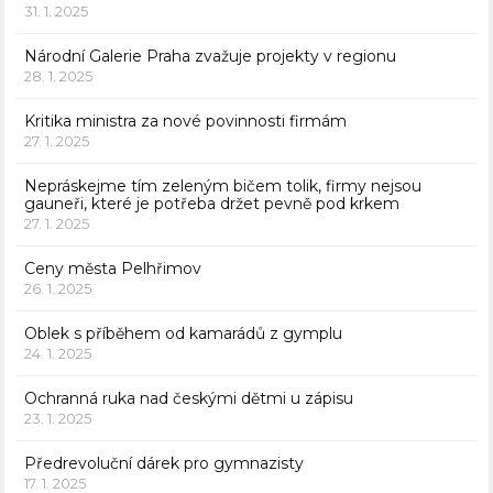
31. 1. 2025
Národní Galerie Praha zvažuje projekty v regionu
28. 1. 2025
Kritika ministra za nové povinnosti firmám
27. 1. 2025
Nepráskejme tím zeleným bičem tolik, firmy nejsou
gauneři, které je potřeba držet pevně pod krkem
27. 1. 2025
Ceny města Pelhřimov
26. 1. 2025
Oblek s příběhem od kamarádů z gymplu
24. 1. 2025
Ochranná ruka nad českými dětmi u zápisu
23. 1. 2025
Předrevoluční dárek pro gymnazisty
17. 1. 2025