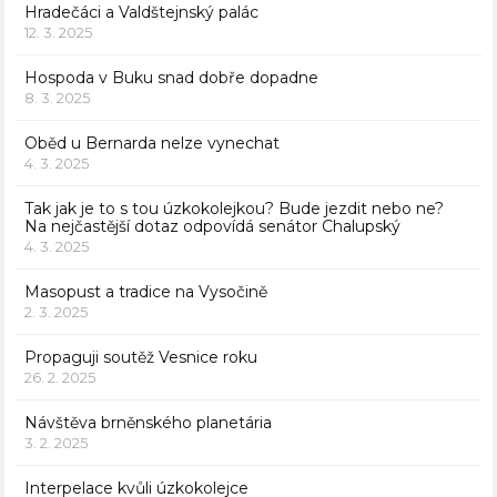
Hradečáci a Valdštejnský palác
12. 3. 2025
Hospoda v Buku snad dobře dopadne
8. 3. 2025
Oběd u Bernarda nelze vynechat
4. 3. 2025
Tak jak je to s tou úzkokolejkou? Bude jezdit nebo ne?
Na nejčastější dotaz odpovídá senátor Chalupský
4. 3. 2025
Masopust a tradice na Vysočině
2. 3. 2025
Propaguji soutěž Vesnice roku
26. 2. 2025
Návštěva brněnského planetária
3. 2. 2025
Interpelace kvůli úzkokolejce