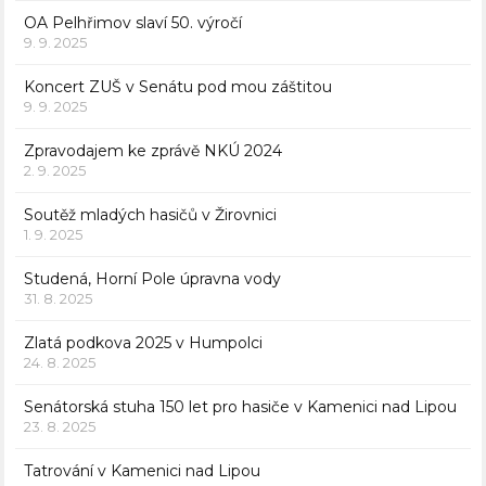
OA Pelhřimov slaví 50. výročí
9. 9. 2025
Koncert ZUŠ v Senátu pod mou záštitou
9. 9. 2025
Zpravodajem ke zprávě NKÚ 2024
2. 9. 2025
Soutěž mladých hasičů v Žirovnici
1. 9. 2025
Studená, Horní Pole úpravna vody
31. 8. 2025
Zlatá podkova 2025 v Humpolci
24. 8. 2025
Senátorská stuha 150 let pro hasiče v Kamenici nad Lipou
23. 8. 2025
Tatrování v Kamenici nad Lipou