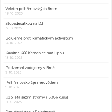
Veletrh pelhřimovských firem
18. 10. 2025
Stopadesátkou na D3
17. 10. 2025
Bojujeme proti klimatickým aktivistům
14. 10. 2025
Kavárna K66 Kamenice nad Lipou
13. 10. 2025
Podzemní vodojemy v Brně
9. 10. 2025
Pelhřimovsko žije medvědem
9. 10. 2025
Už 5 letá sázím stromy (15.386 kusů)
8. 10. 2025