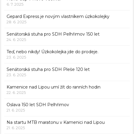
6. 7. 2025
Gepard Express je novým vlastníkem úzkokolejky
28. 6. 2025
Senátorská stuha pro SDH Pelhřimov 150 let
24. 6. 2025
Teď, nebo nikdy! Úzkokolejka jde do prodeje.
23. 6. 2025
Senátorská stuha pro SDH Pleše 120 let
23. 6. 2025
Kamenice nad Lipou umí žít do ranních hodin
22. 6. 2025
Oslava 150 let SDH Pelhřimov
21. 6. 2025
Na startu MTB maratonu v Kamenici nad Lipou
21. 6. 2025