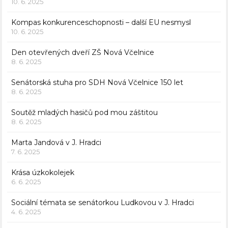
10. 6. 2025
Kompas konkurenceschopnosti – další EU nesmysl
10. 6. 2025
Den otevřených dveří ZŠ Nová Včelnice
8. 6. 2025
Senátorská stuha pro SDH Nová Včelnice 150 let
8. 6. 2025
Soutěž mladých hasičů pod mou záštitou
8. 6. 2025
Marta Jandová v J. Hradci
7. 6. 2025
Krása úzkokolejek
6. 6. 2025
Sociální témata se senátorkou Ludkovou v J. Hradci
4. 6. 2025