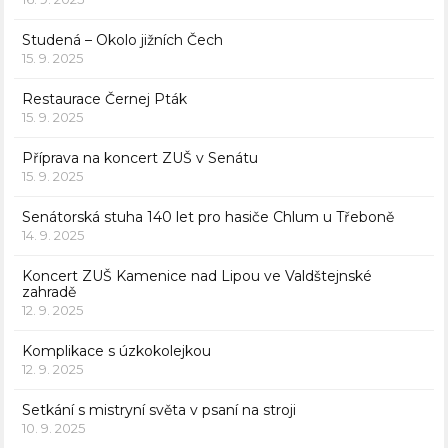
Studená – Okolo jižních Čech
15. 9. 2025
Restaurace Černej Pták
15. 9. 2025
Příprava na koncert ZUŠ v Senátu
15. 9. 2025
Senátorská stuha 140 let pro hasiče Chlum u Třeboně
14. 9. 2025
Koncert ZUŠ Kamenice nad Lipou ve Valdštejnské
zahradě
12. 9. 2025
Komplikace s úzkokolejkou
12. 9. 2025
Setkání s mistryní světa v psaní na stroji
10. 9. 2025