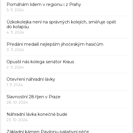
Pomáhám lidem v regionu i z Prahy
5. 11. 2024
Úzkokolejka není na správných kolejích, směřuje opět
do kolapsu
4. 11. 2024
Předání medailí nejlepším jihočeským hasičům
3. 11. 2024
Opustil nás kolega senátor Kraus
2. 11. 2024
Otevření náhradní lávky
1. 11. 2024
Slavnostní 28.říjen v Praze
28. 10. 2024
Náhradní lávka konečně bude
23. 10. 2024
Základní kámen Pavilonu paliativní péče