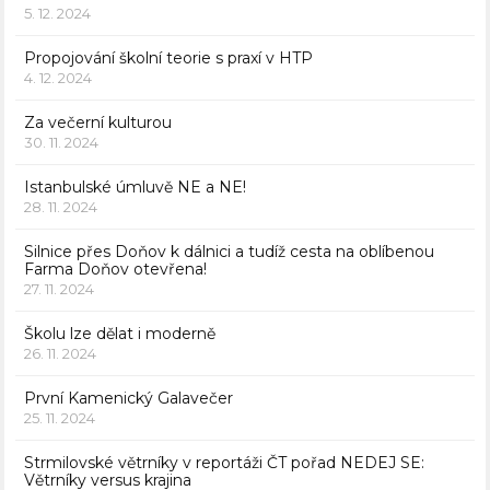
5. 12. 2024
Propojování školní teorie s praxí v HTP
4. 12. 2024
Za večerní kulturou
30. 11. 2024
Istanbulské úmluvě NE a NE!
28. 11. 2024
Silnice přes Doňov k dálnici a tudíž cesta na oblíbenou
Farma Doňov otevřena!
27. 11. 2024
Školu lze dělat i moderně
26. 11. 2024
První Kamenický Galavečer
25. 11. 2024
Strmilovské větrníky v reportáži ČT pořad NEDEJ SE:
Větrníky versus krajina