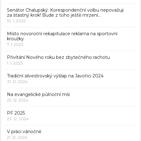
Senátor Chalupský: Korespondenční volbu nepovažuji
za šťastný krok! Bude z toho ještě mrzení…
10. 1. 2025
Místo novoroční rekapitulace reklama na sportovní
kroužky
7. 1. 2025
Přivítání Nového roku bez zbytečného rachotu
1. 1. 2025
Tradiční silvestrovský výšlap na Javořici 2024
31. 12. 2024
Na evangelické půlnoční mši
25. 12. 2024
PF 2025
23. 12. 2024
V práci vánočně
21. 12. 2024