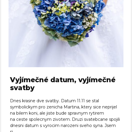
Vyjímečné datum, vyjímečné
svatby
Dnes krasne dve svatby. Datum 11.11 se stal
symbolickym pro zenicha Martina, ktery sice neprijel
na bilem koni, ale jiste bude spravnym rytirem
na ceste spolecnym zivotem. Druzi svatebcane spojili
dnesni datum s vyrocim narozeni sveho syna. Jsem
si...