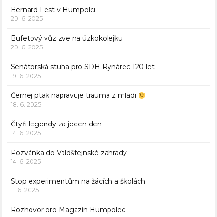
Bernard Fest v Humpolci
20. 6. 2025
Bufetový vůz zve na úzkokolejku
20. 6. 2025
Senátorská stuha pro SDH Rynárec 120 let
19. 6. 2025
Černej pták napravuje trauma z mládí
18. 6. 2025
Čtyři legendy za jeden den
14. 6. 2025
Pozvánka do Valdštejnské zahrady
14. 6. 2025
Stop experimentům na žácích a školách
11. 6. 2025
Rozhovor pro Magazín Humpolec