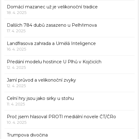
Domácí mazanec už je velikonoční tradice
18. 4. 2025
Dalších 784 dubů zasazeno u Pelhřimova
17. 4. 2025
Landfrasova zahrada a Umělá Inteligence
16. 4. 2025
Předání modelu hostince U Plhů v Kojčicích
12. 4. 2025
Jarní průvod a velikonoční zvyky
12. 4. 2025
Celní hry jsou jako sirky u stohu
11. 4. 2025
Proč jsem hlasoval PROTI mediální novele ČT/ČRo
10. 4. 2025
Trumpova divočina