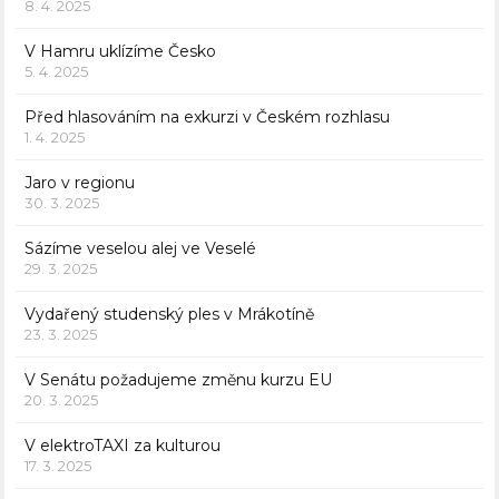
8. 4. 2025
V Hamru uklízíme Česko
5. 4. 2025
Před hlasováním na exkurzi v Českém rozhlasu
1. 4. 2025
Jaro v regionu
30. 3. 2025
Sázíme veselou alej ve Veselé
29. 3. 2025
Vydařený studenský ples v Mrákotíně
23. 3. 2025
V Senátu požadujeme změnu kurzu EU
20. 3. 2025
V elektroTAXI za kulturou
17. 3. 2025