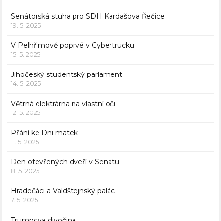
Senátorská stuha pro SDH Kardašova Řečice
19. 5. 2025
V Pelhřimově poprvé v Cybertrucku
15. 5. 2025
Jihočeský studentský parlament
14. 5. 2025
Větrná elektrárna na vlastní oči
12. 5. 2025
Přání ke Dni matek
11. 5. 2025
Den otevřených dveří v Senátu
8. 5. 2025
Hradečáci a Valdštejnský palác
7. 5. 2025
Trumpova divočina