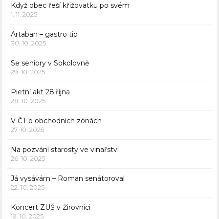
Když obec řeší křižovatku po svém
1. 11. 2025
Artaban – gastro tip
30. 10. 2025
Se seniory v Sokolovně
29. 10. 2025
Pietní akt 28.října
28. 10. 2025
V ČT o obchodních zónách
27. 10. 2025
Na pozvání starosty ve vinařství
26. 10. 2025
Já vysávám – Roman senátoroval
22. 10. 2025
Koncert ZUŠ v Žirovnici
19. 10. 2025