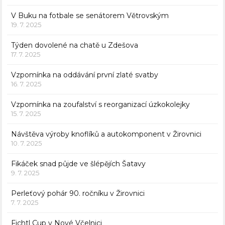
V Buku na fotbale se senátorem Větrovským
19. 7. 2025
Týden dovolené na chatě u Zdešova
17. 7. 2025
Vzpomínka na oddávání první zlaté svatby
16. 7. 2025
Vzpomínka na zoufalství s reorganizací úzkokolejky
15. 7. 2025
Návštěva výroby knoflíků a autokomponent v Žirovnici
10. 7. 2025
Fikáček snad půjde ve šlépějích Šatavy
9. 7. 2025
Perleťový pohár 90. ročníku v Žirovnici
7. 7. 2025
Fichtl Cup v Nové Včelnici