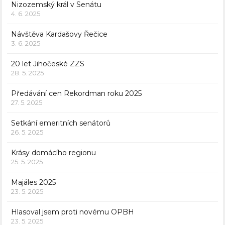
Nizozemský král v Senátu
4. 6. 2025
Návštěva Kardašovy Řečice
3. 6. 2025
20 let Jihočeské ZZS
28. 5. 2025
Předávání cen Rekordman roku 2025
27. 5. 2025
Setkání emeritních senátorů
26. 5. 2025
Krásy domácího regionu
25. 5. 2025
Majáles 2025
23. 5. 2025
Hlasoval jsem proti novému OPBH
23. 5. 2025