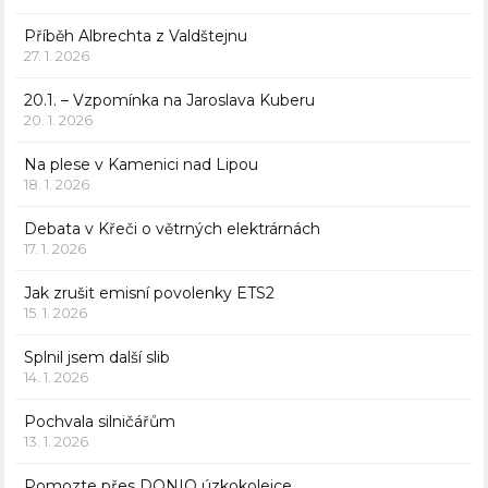
Příběh Albrechta z Valdštejnu
27. 1. 2026
20.1. – Vzpomínka na Jaroslava Kuberu
20. 1. 2026
Na plese v Kamenici nad Lipou
18. 1. 2026
Debata v Křeči o větrných elektrárnách
17. 1. 2026
Jak zrušit emisní povolenky ETS2
15. 1. 2026
Splnil jsem další slib
14. 1. 2026
Pochvala silničářům
13. 1. 2026
Pomozte přes DONIO úzkokolejce