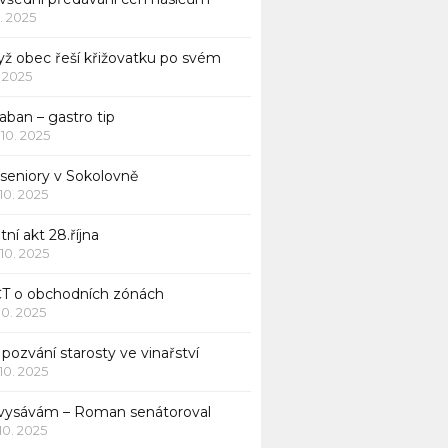
1. 2025
yž obec řeší křižovatku po svém
1. 2025
aban – gastro tip
 10. 2025
 seniory v Sokolovně
 10. 2025
tní akt 28.října
 10. 2025
ČT o obchodních zónách
 10. 2025
pozvání starosty ve vinařství
 10. 2025
 vysávám – Roman senátoroval
 10. 2025