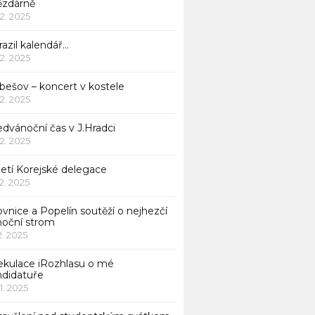
ězdárně
12. 2025
azil kalendář…
12. 2025
bešov – koncert v kostele
12. 2025
dvánoční čas v J.Hradci
12. 2025
jetí Korejské delegace
12. 2025
ovnice a Popelín soutěží o nejhezčí
noční strom
12. 2025
ekulace iRozhlasu o mé
ndidatuře
11. 2025