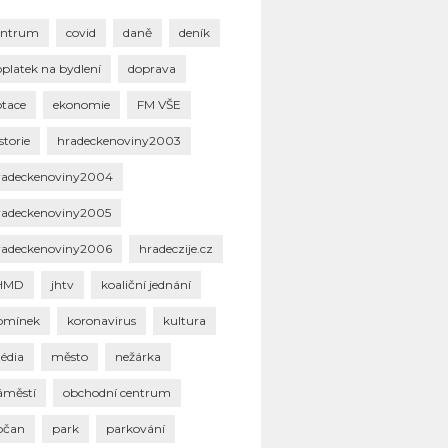
entrum
covid
daně
deník
oplatek na bydlení
doprava
otace
ekonomie
FM VŠE
storie
hradeckenoviny2003
radeckenoviny2004
radeckenoviny2005
radeckenoviny2006
hradeczije.cz
HMD
jhtv
koaliční jednání
omínek
koronavirus
kultura
édia
město
nežárka
áměstí
obchodní centrum
bčan
park
parkování