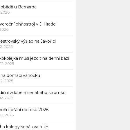
 obědě u Bernarda
1. 2026
oroční ohňostroj v J. Hradci
. 2026
vestrovský výšlap na Javořici
12. 2025
okolejka musí jezdit na denní bázi
 12. 2025
p na domácí vánočku
 12. 2025
adiční zdobení senátního stromku
 12. 2025
noční přání do roku 2026
 12. 2025
iha kolegy senátora o JH