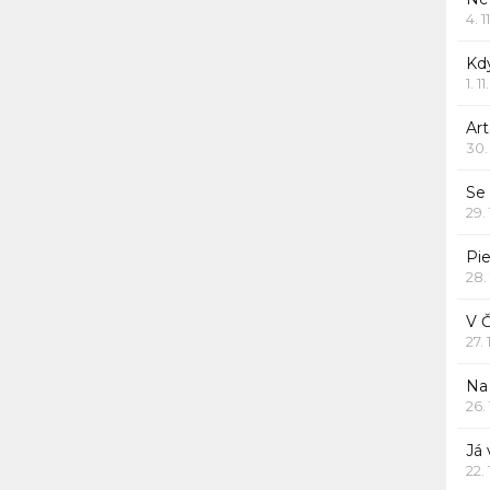
4. 1
Kd
1. 1
Art
30.
Se
29.
Pie
28.
V 
27.
Na 
26.
Já
22.