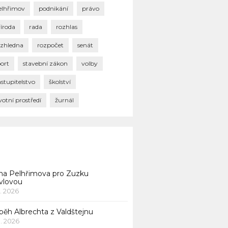
elhřimov
podnikání
právo
říroda
rada
rozhlas
ozhledna
rozpočet
senát
port
stavební zákon
volby
stupitelstvo
školství
votní prostředí
žurnál
na Pelhřimova pro Zuzku
vlovou
1. 2026
běh Albrechta z Valdštejnu
 1. 2026