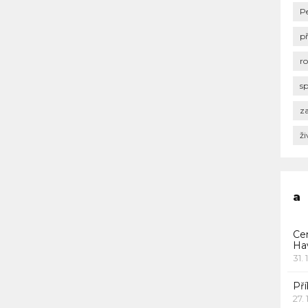
P
p
r
s
za
ži
a
Ce
Ha
31. 
Pří
27.