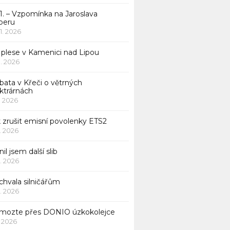
1. – Vzpomínka na Jaroslava
beru
 1. 2026
 plese v Kamenici nad Lipou
 1. 2026
bata v Křeči o větrných
ktrárnách
1. 2026
 zrušit emisní povolenky ETS2
1. 2026
nil jsem další slib
1. 2026
chvala silničářům
1. 2026
mozte přes DONIO úzkokolejce
1. 2026