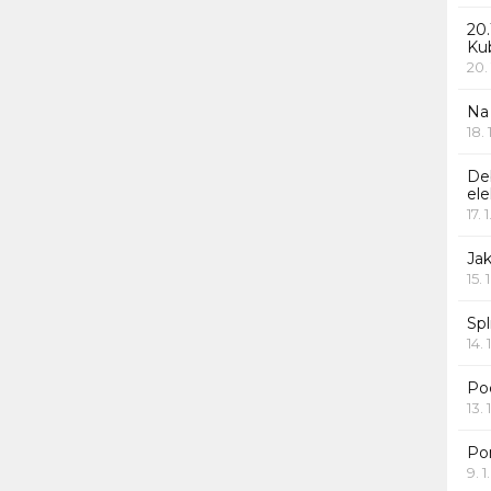
20.
Ku
20.
Na
18.
De
ele
17. 
Jak
15. 
Spl
14. 
Po
13. 
Po
9. 