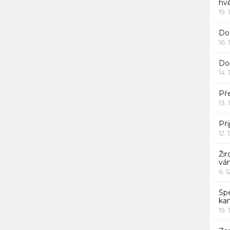
hv
19. 
Dor
16. 
Do
14. 
Pře
13. 
Při
12. 
Žir
vá
6. 
Sp
ka
19. 