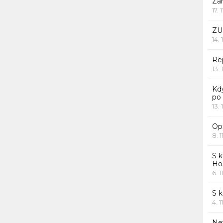
Za
17. 
ZU
14. 
Rep
13. 
Kd
po
13. 
Opr
8. 1
S k
Ho
6. 1
S 
4. 1
Ne