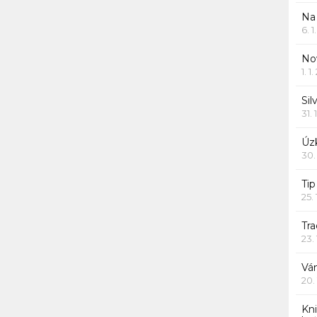
Na
6. 
Nov
1. 1
Sil
31. 
Úzk
30.
Ti
25.
Tr
23.
Vá
20.
Kn