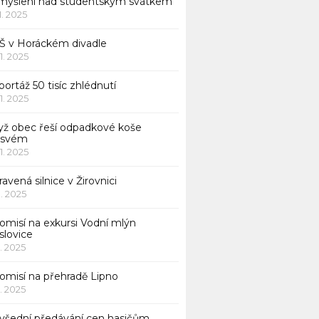
myšlení nad studentským svátkem
11. 2025
Š v Horáckém divadle
11. 2025
ortáž 50 tisíc zhlédnutí
11. 2025
yž obec řeší odpadkové koše
 svém
11. 2025
avená silnice v Žirovnici
1. 2025
omisí na exkursi Vodní mlýn
slovice
1. 2025
komisí na přehradě Lipno
1. 2025
všední předávání cen hasičům