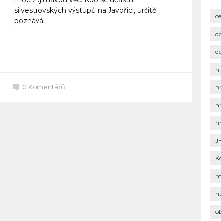
silvestrovských výstupů na Javořici, určitě
c
poznává
d
Celý článek
d
hi
0
Komentářů
h
h
h
J
K
m
n
o