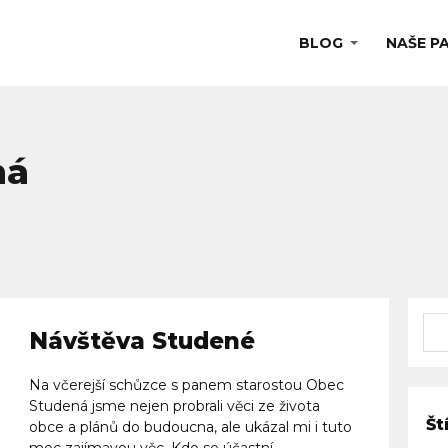
BLOG
NAŠE P
ná
Návštěva Studené
Na včerejší schůzce s panem starostou Obec
Studená jsme nejen probrali věci ze života
Št
obce a plánů do budoucna, ale ukázal mi i tuto
moc zajímavou věc. Kdo se účastní