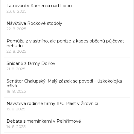
Tatrování v Kamenici nad Lipou
23. 8. 2025
Návštěva Rockové stodoly
22. 8. 2025
Pomůžu z vlastního, ale peníze z kapes občanů půjčovat
nebudu
22. 8. 2025
Snídaně z farmy Doňov
21. 8. 2025
Senátor Chalupský: Malý zázrak se povedl – úzkokolejka
ožívá
18. 8. 2025
Návštěva rodinné firmy IPC Plast v Žirovnici
15. 8. 2025
Debata s maminkami v Pelhřimově
14. 8. 2025