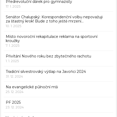
Předrevoluční dárek pro gymnazisty
17. 1. 2025
Senátor Chalupský: Korespondenční volbu nepovažuji
za šťastný krok! Bude z toho ještě mrzení…
10. 1. 2025
Místo novoroční rekapitulace reklama na sportovní
kroužky
7. 1. 2025
Přivítání Nového roku bez zbytečného rachotu
1. 1. 2025
Tradiční silvestrovský výšlap na Javořici 2024
31. 12. 2024
Na evangelické půlnoční mši
25. 12. 2024
PF 2025
23. 12. 2024