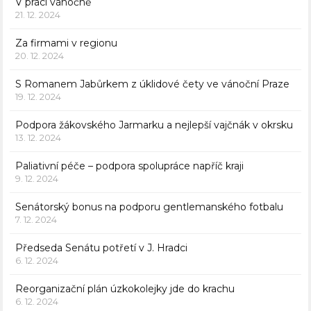
V práci vánočně
21. 12. 2024
Za firmami v regionu
20. 12. 2024
S Romanem Jabůrkem z úklidové čety ve vánoční Praze
19. 12. 2024
Podpora žákovského Jarmarku a nejlepší vajčnák v okrsku
13. 12. 2024
Paliativní péče – podpora spolupráce napříč kraji
9. 12. 2024
Senátorský bonus na podporu gentlemanského fotbalu
7. 12. 2024
Předseda Senátu potřetí v J. Hradci
6. 12. 2024
Reorganizační plán úzkokolejky jde do krachu
6. 12. 2024