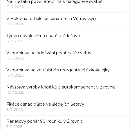
Na Rudláku po 55 letech na smaragdové svatbě
21. 7. 2025
V Buku na fotbale se senátorem Větrovským
19. 7. 2025
Týden dovolené na chatě u Zdešova
17. 7. 2025
Vzpomínka na oddávání první zlaté svatby
16. 7. 2025
Vzpomínka na zoufalství s reorganizací úzkokolejky
15. 7. 2025
Návštěva výroby knoflíků a autokomponent v Žirovnici
10. 7. 2025
Fikáček snad půjde ve šlépějích Šatavy
9. 7. 2025
Perleťový pohár 90. ročníku v Žirovnici
7. 7. 2025