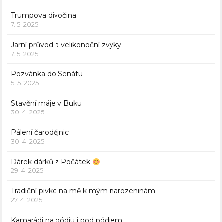
Trumpova divočina
7. 5. 2025
Jarní průvod a velikonoční zvyky
7. 5. 2025
Pozvánka do Senátu
5. 5. 2025
Stavění máje v Buku
30. 4. 2025
Pálení čarodějnic
30. 4. 2025
Dárek dárků z Počátek
29. 4. 2025
Tradiční pivko na mě k mým narozeninám
27. 4. 2025
Kamarádi na pódiu i pod pódiem