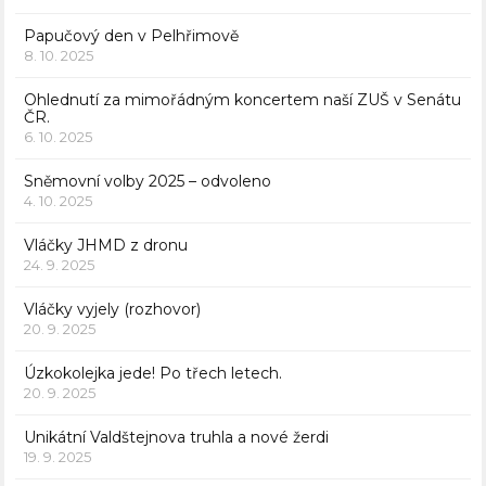
Papučový den v Pelhřimově
8. 10. 2025
Ohlednutí za mimořádným koncertem naší ZUŠ v Senátu
ČR.
6. 10. 2025
Sněmovní volby 2025 – odvoleno
4. 10. 2025
Vláčky JHMD z dronu
24. 9. 2025
Vláčky vyjely (rozhovor)
20. 9. 2025
Úzkokolejka jede! Po třech letech.
20. 9. 2025
Unikátní Valdštejnova truhla a nové žerdi
19. 9. 2025