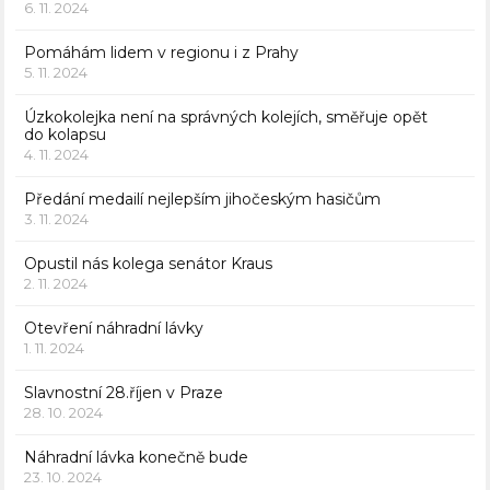
6. 11. 2024
Pomáhám lidem v regionu i z Prahy
5. 11. 2024
Úzkokolejka není na správných kolejích, směřuje opět
do kolapsu
4. 11. 2024
Předání medailí nejlepším jihočeským hasičům
3. 11. 2024
Opustil nás kolega senátor Kraus
2. 11. 2024
Otevření náhradní lávky
1. 11. 2024
Slavnostní 28.říjen v Praze
28. 10. 2024
Náhradní lávka konečně bude
23. 10. 2024