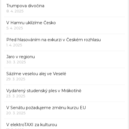
Trumpova divočina
8. 4. 2025
V Hamru uklízíme Česko
5. 4. 2025
Před hlasováním na exkurzi v Českém rozhlasu
1. 4. 2025
Jaro v regionu
30. 3. 2025
Sázíme veselou alej ve Veselé
29. 3. 2025
Vydařený studenský ples v Mrákotíně
23. 3. 2025
V Senátu požadujeme změnu kurzu EU
20. 3. 2025
V elektroTAXI za kulturou