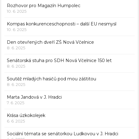
Rozhovor pro Magazín Humpolec
10. 6. 2025
Kompas konkurenceschopnosti – další EU nesmysl
10. 6. 2025
Den otevřených dveří ZŠ Nová Včelnice
8. 6. 2025
Senátorská stuha pro SDH Nová Včelnice 150 let
8. 6. 2025
Soutěž mladých hasičů pod mou záštitou
8. 6. 2025
Marta Jandová v J. Hradci
7. 6. 2025
Krása úzkokolejek
6. 6. 2025
Sociální témata se senátorkou Ludkovou v J. Hradci