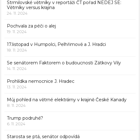
Strmilovské větrníky v reportáži ČT pořad NEDEJ SE:
Větrníky versus krajina
24. 11. 2024
Pochvala za péči o alej
19. 11. 2024
17.listopad v Humpolci, Pelhřimově a J. Hradci
18. 11. 2024
Se senátorem Faktorem o budoucnosti Zátkovy Vily
14. 11. 2024
Prohlídka nemocnice J. Hradec
13. 11. 2024
Můj pohled na větrné elektrárny v krajině České Kanady
8. 11. 2024
Trump podruhé?
6. 11. 2024
Starosta se ptá, senátor odpovídá