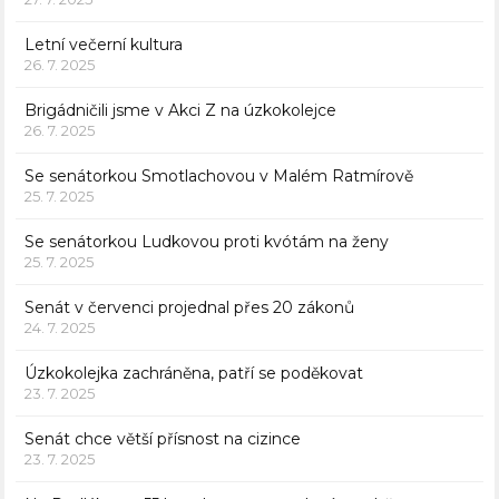
Letní večerní kultura
26. 7. 2025
Brigádničili jsme v Akci Z na úzkokolejce
26. 7. 2025
Se senátorkou Smotlachovou v Malém Ratmírově
25. 7. 2025
Se senátorkou Ludkovou proti kvótám na ženy
25. 7. 2025
Senát v červenci projednal přes 20 zákonů
24. 7. 2025
Úzkokolejka zachráněna, patří se poděkovat
23. 7. 2025
Senát chce větší přísnost na cizince
23. 7. 2025