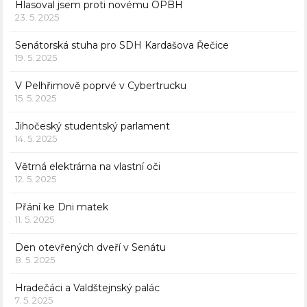
Hlasoval jsem proti novému OPBH
23. 5. 2025
Senátorská stuha pro SDH Kardašova Řečice
19. 5. 2025
V Pelhřimově poprvé v Cybertrucku
15. 5. 2025
Jihočeský studentský parlament
14. 5. 2025
Větrná elektrárna na vlastní oči
12. 5. 2025
Přání ke Dni matek
11. 5. 2025
Den otevřených dveří v Senátu
8. 5. 2025
Hradečáci a Valdštejnský palác
7. 5. 2025