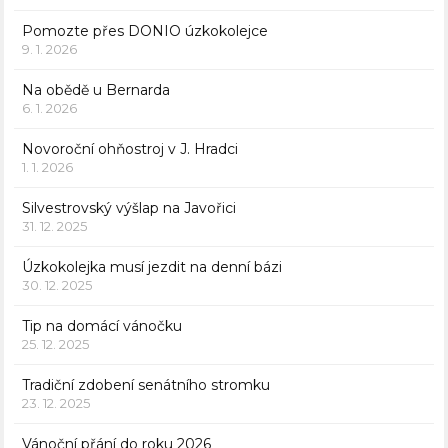
Pomozte přes DONIO úzkokolejce
9. 1. 2026
Na obědě u Bernarda
6. 1. 2026
Novoroční ohňostroj v J. Hradci
1. 1. 2026
Silvestrovský výšlap na Javořici
31. 12. 2025
Úzkokolejka musí jezdit na denní bázi
30. 12. 2025
Tip na domácí vánočku
25. 12. 2025
Tradiční zdobení senátního stromku
23. 12. 2025
Vánoční přání do roku 2026