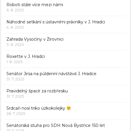
Roboti stále více mezi námi
6. 8. 2025
Náhodné setkání s ústavními právníky v J. Hradci
4. 8. 2025
Zahrada Vysočiny v Žirovnici
3. 8. 2025
Roxette v J. Hradci
1. 8. 2025
Senátor Jirsa na půldenní návštěvě J. Hradce
31. 7. 2025
Pravidelný špacír za rozbřesku
31. 7. 2025
Srdcaři nosí triko úzkokolejky
28. 7. 2025
Senátorská stuha pro SDH Nová Bystřice 150 let
27. 7. 2025