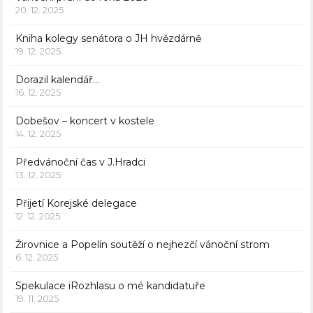
20. 12. 2025
Kniha kolegy senátora o JH hvězdárně
19. 12. 2025
Dorazil kalendář…
16. 12. 2025
Dobešov – koncert v kostele
14. 12. 2025
Předvánoční čas v J.Hradci
13. 12. 2025
Přijetí Korejské delegace
12. 12. 2025
Žirovnice a Popelín soutěží o nejhezčí vánoční strom
6. 12. 2025
Spekulace iRozhlasu o mé kandidatuře
19. 11. 2025