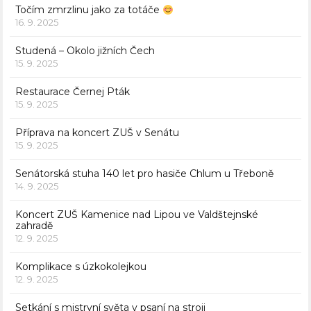
Točím zmrzlinu jako za totáče
16. 9. 2025
Studená – Okolo jižních Čech
15. 9. 2025
Restaurace Černej Pták
15. 9. 2025
Příprava na koncert ZUŠ v Senátu
15. 9. 2025
Senátorská stuha 140 let pro hasiče Chlum u Třeboně
14. 9. 2025
Koncert ZUŠ Kamenice nad Lipou ve Valdštejnské
zahradě
12. 9. 2025
Komplikace s úzkokolejkou
12. 9. 2025
Setkání s mistryní světa v psaní na stroji