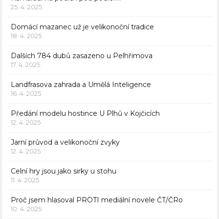
25. 4. 2025
Domácí mazanec už je velikonoční tradice
18. 4. 2025
Dalších 784 dubů zasazeno u Pelhřimova
17. 4. 2025
Landfrasova zahrada a Umělá Inteligence
16. 4. 2025
Předání modelu hostince U Plhů v Kojčicích
12. 4. 2025
Jarní průvod a velikonoční zvyky
12. 4. 2025
Celní hry jsou jako sirky u stohu
11. 4. 2025
Proč jsem hlasoval PROTI mediální novele ČT/ČRo
10. 4. 2025