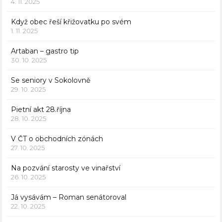
4. 11. 2025
Když obec řeší křižovatku po svém
1. 11. 2025
Artaban – gastro tip
30. 10. 2025
Se seniory v Sokolovně
29. 10. 2025
Pietní akt 28.října
28. 10. 2025
V ČT o obchodních zónách
27. 10. 2025
Na pozvání starosty ve vinařství
26. 10. 2025
Já vysávám – Roman senátoroval
22. 10. 2025