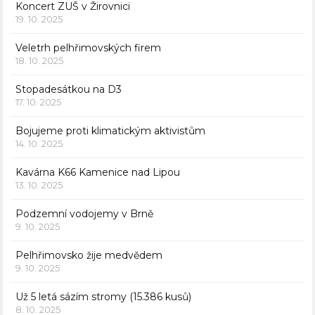
Koncert ZUŠ v Žirovnici
19. 10. 2025
Veletrh pelhřimovských firem
18. 10. 2025
Stopadesátkou na D3
17. 10. 2025
Bojujeme proti klimatickým aktivistům
14. 10. 2025
Kavárna K66 Kamenice nad Lipou
13. 10. 2025
Podzemní vodojemy v Brně
9. 10. 2025
Pelhřimovsko žije medvědem
9. 10. 2025
Už 5 letá sázím stromy (15.386 kusů)
8. 10. 2025