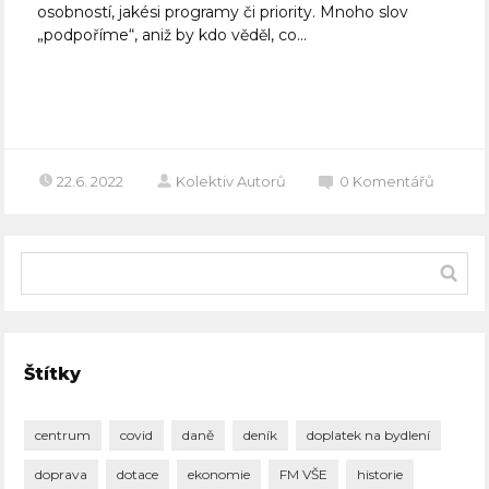
osobností, jakési programy či priority. Mnoho slov
„podpoříme“, aniž by kdo věděl, co...
Celý článek
22.6. 2022
Kolektiv Autorů
0
Komentářů
Štítky
centrum
covid
daně
deník
doplatek na bydlení
doprava
dotace
ekonomie
FM VŠE
historie