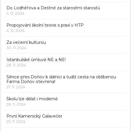
Do Lodhéřova a Deštné za starostmi starostů
5. 12. 2024
Propojování školní teorie s praxí v HTP
4. 12. 2024
Za večerní kulturou
30. 11. 2024
Istanbulské úmluvě NE a NE!
28. 11. 2024
Silnice přes Doňov k dálnici a tudíž cesta na oblíbenou
Farma Doňov otevřena!
27. 11. 2024
Školu lze dělat i moderně
26. 11. 2024
První Kamenický Galavečer
25. 11. 2024