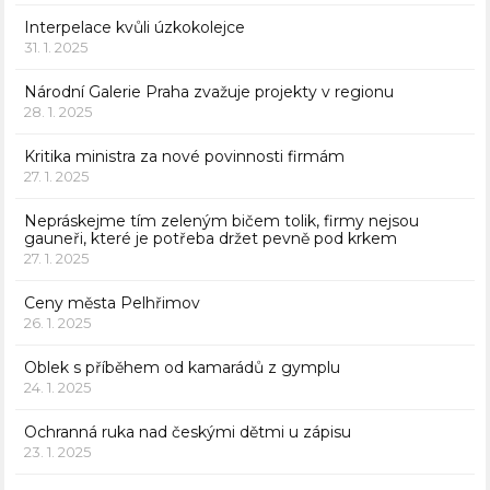
Interpelace kvůli úzkokolejce
31. 1. 2025
Národní Galerie Praha zvažuje projekty v regionu
28. 1. 2025
Kritika ministra za nové povinnosti firmám
27. 1. 2025
Nepráskejme tím zeleným bičem tolik, firmy nejsou
gauneři, které je potřeba držet pevně pod krkem
27. 1. 2025
Ceny města Pelhřimov
26. 1. 2025
Oblek s příběhem od kamarádů z gymplu
24. 1. 2025
Ochranná ruka nad českými dětmi u zápisu
23. 1. 2025