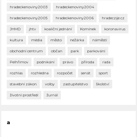
hradeckenoviny2003
hradeckenoviny2004
hradeckenoviny2005
hradeckenoviny2006
hradeczije.cz
JHMD
jhtv
koaliční jednání
Komínek
koronavirus
kultura
média
město
nežárka
náměstí
obchodní centrum
občan
park
parkování
Pelhřimov
podnikání
právo
příroda
rada
rozhlas
rozhledna
rozpočet
senát
sport
stavební zákon
volby
zastupitelstvo
školství
životní prostředí
žurnál
a