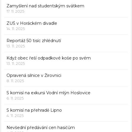
Zamyšlení nad studentským svátkem
17. 11. 2025
ZUŠ v Horáckém divadle
14. 11. 2025
Reportáž 50 tisíc zhlédnutí
13. 11. 2025
Když obec řeší odpadkové koše po svém
13. 11. 2025
Opravená silnice v Žirovnici
8. 11. 2025
S komisí na exkursi Vodní mlýn Hoslovice
6. 11. 2025
S komisí na přehradě Lipno
4. 11. 2025
Nevšední předávání cen hasičům