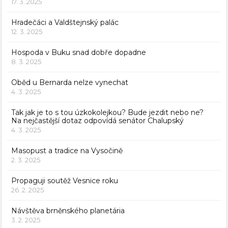
17. 3. 2025
Hradečáci a Valdštejnský palác
12. 3. 2025
Hospoda v Buku snad dobře dopadne
8. 3. 2025
Oběd u Bernarda nelze vynechat
4. 3. 2025
Tak jak je to s tou úzkokolejkou? Bude jezdit nebo ne?
Na nejčastější dotaz odpovídá senátor Chalupský
4. 3. 2025
Masopust a tradice na Vysočině
2. 3. 2025
Propaguji soutěž Vesnice roku
26. 2. 2025
Návštěva brněnského planetária
3. 2. 2025