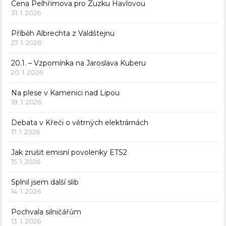
Cena Pelhřimova pro Zuzku Havlovou
31. 1. 2026
Příběh Albrechta z Valdštejnu
27. 1. 2026
20.1. – Vzpomínka na Jaroslava Kuberu
20. 1. 2026
Na plese v Kamenici nad Lipou
18. 1. 2026
Debata v Křeči o větrných elektrárnách
17. 1. 2026
Jak zrušit emisní povolenky ETS2
15. 1. 2026
Splnil jsem další slib
14. 1. 2026
Pochvala silničářům
13. 1. 2026