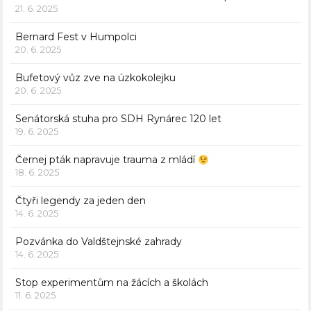
21. 6. 2025
Bernard Fest v Humpolci
20. 6. 2025
Bufetový vůz zve na úzkokolejku
20. 6. 2025
Senátorská stuha pro SDH Rynárec 120 let
19. 6. 2025
Černej pták napravuje trauma z mládí
18. 6. 2025
Čtyři legendy za jeden den
14. 6. 2025
Pozvánka do Valdštejnské zahrady
14. 6. 2025
Stop experimentům na žácích a školách
11. 6. 2025