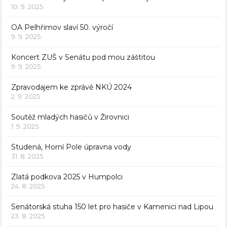
10. 9. 2025
OA Pelhřimov slaví 50. výročí
9. 9. 2025
Koncert ZUŠ v Senátu pod mou záštitou
9. 9. 2025
Zpravodajem ke zprávě NKÚ 2024
2. 9. 2025
Soutěž mladých hasičů v Žirovnici
1. 9. 2025
Studená, Horní Pole úpravna vody
31. 8. 2025
Zlatá podkova 2025 v Humpolci
24. 8. 2025
Senátorská stuha 150 let pro hasiče v Kamenici nad Lipou
23. 8. 2025