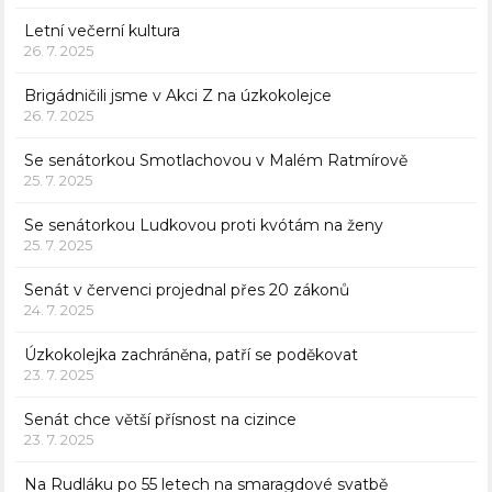
Letní večerní kultura
26. 7. 2025
Brigádničili jsme v Akci Z na úzkokolejce
26. 7. 2025
Se senátorkou Smotlachovou v Malém Ratmírově
25. 7. 2025
Se senátorkou Ludkovou proti kvótám na ženy
25. 7. 2025
Senát v červenci projednal přes 20 zákonů
24. 7. 2025
Úzkokolejka zachráněna, patří se poděkovat
23. 7. 2025
Senát chce větší přísnost na cizince
23. 7. 2025
Na Rudláku po 55 letech na smaragdové svatbě