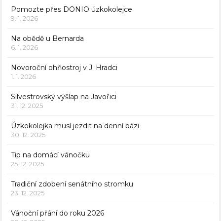
Pomozte přes DONIO úzkokolejce
9. 1. 2026
Na obědě u Bernarda
6. 1. 2026
Novoroční ohňostroj v J. Hradci
1. 1. 2026
Silvestrovský výšlap na Javořici
31. 12. 2025
Úzkokolejka musí jezdit na denní bázi
30. 12. 2025
Tip na domácí vánočku
25. 12. 2025
Tradiční zdobení senátního stromku
23. 12. 2025
Vánoční přání do roku 2026