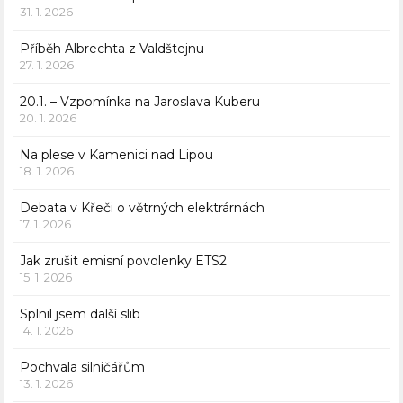
31. 1. 2026
Příběh Albrechta z Valdštejnu
27. 1. 2026
20.1. – Vzpomínka na Jaroslava Kuberu
20. 1. 2026
Na plese v Kamenici nad Lipou
18. 1. 2026
Debata v Křeči o větrných elektrárnách
17. 1. 2026
Jak zrušit emisní povolenky ETS2
15. 1. 2026
Splnil jsem další slib
14. 1. 2026
Pochvala silničářům
13. 1. 2026