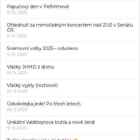
Papučový den v Pelhřimově
8. 10. 2025
Ohlednutí za mimořádným koncertem naší ZUŠ v Senátu
ČR.
6. 10. 2025
Sněmovní volby 2025 – odvoleno
4. 10. 2025
Vláčky JHMD z dronu
24. 9. 2025
Vláčky vyjely (rozhovor)
20. 9. 2025
Úzkokolejka jede! Po třech letech.
20. 9. 2025
Unikátní Valdštejnova truhla a nové žerdi
19. 9. 2025