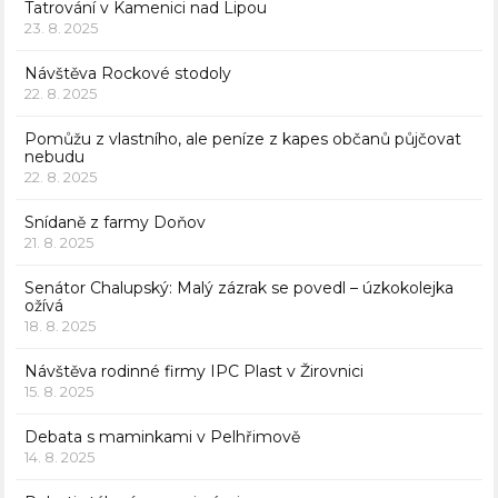
Tatrování v Kamenici nad Lipou
23. 8. 2025
Návštěva Rockové stodoly
22. 8. 2025
Pomůžu z vlastního, ale peníze z kapes občanů půjčovat
nebudu
22. 8. 2025
Snídaně z farmy Doňov
21. 8. 2025
Senátor Chalupský: Malý zázrak se povedl – úzkokolejka
ožívá
18. 8. 2025
Návštěva rodinné firmy IPC Plast v Žirovnici
15. 8. 2025
Debata s maminkami v Pelhřimově
14. 8. 2025