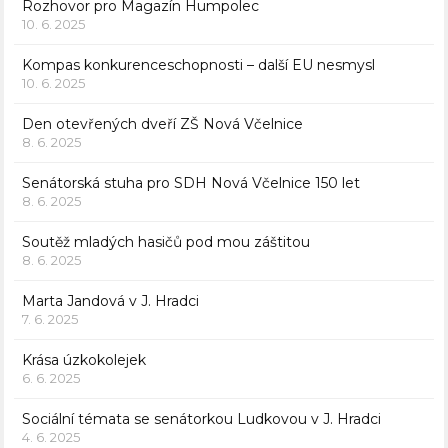
Rozhovor pro Magazín Humpolec
10. 6. 2025
Kompas konkurenceschopnosti – další EU nesmysl
10. 6. 2025
Den otevřených dveří ZŠ Nová Včelnice
8. 6. 2025
Senátorská stuha pro SDH Nová Včelnice 150 let
8. 6. 2025
Soutěž mladých hasičů pod mou záštitou
8. 6. 2025
Marta Jandová v J. Hradci
7. 6. 2025
Krása úzkokolejek
6. 6. 2025
Sociální témata se senátorkou Ludkovou v J. Hradci
4. 6. 2025