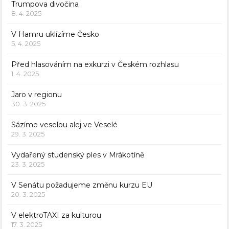
Trumpova divočina
8. 4. 2025
V Hamru uklízíme Česko
5. 4. 2025
Před hlasováním na exkurzi v Českém rozhlasu
1. 4. 2025
Jaro v regionu
30. 3. 2025
Sázíme veselou alej ve Veselé
29. 3. 2025
Vydařený studenský ples v Mrákotíně
23. 3. 2025
V Senátu požadujeme změnu kurzu EU
20. 3. 2025
V elektroTAXI za kulturou
17. 3. 2025