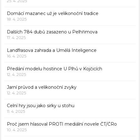
25. 4. 2025
Domácí mazanec už je velikonoční tradice
18. 4. 2025
Dalších 784 dubů zasazeno u Pelhřimova
17. 4. 2025
Landfrasova zahrada a Umělá Inteligence
16. 4. 2025
Předání modelu hostince U Plhů v Kojčicích
12. 4. 2025
Jarní průvod a velikonoční zvyky
12. 4. 2025
Celní hry jsou jako sirky u stohu
11. 4. 2025
Proč jsem hlasoval PROTI mediální novele ČT/ČRo
10. 4. 2025