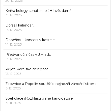
20. 12. 2025
Kniha kolegy senátora o JH hvězdárně
19. 12. 2025
Dorazil kalendář…
16. 12. 2025
Dobešov – koncert v kostele
14. 12. 2025
Předvánoční čas v J.Hradci
13. 12. 2025
Přijetí Korejské delegace
12. 12. 2025
Žirovnice a Popelín soutěží o nejhezčí vánoční strom
6. 12. 2025
Spekulace iRozhlasu o mé kandidatuře
19. 11. 2025