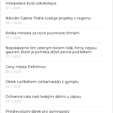
Interpelace kvůli úzkokolejce
31. 1. 2025
Národní Galerie Praha zvažuje projekty v regionu
28. 1. 2025
Kritika ministra za nové povinnosti firmám
27. 1. 2025
Nepráskejme tím zeleným bičem tolik, firmy nejsou
gauneři, které je potřeba držet pevně pod krkem
27. 1. 2025
Ceny města Pelhřimov
26. 1. 2025
Oblek s příběhem od kamarádů z gymplu
24. 1. 2025
Ochranná ruka nad českými dětmi u zápisu
23. 1. 2025
Předrevoluční dárek pro gymnazisty