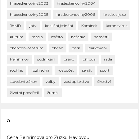
hradeckenoviny2003
hradeckenoviny2004
hradeckenoviny2005
hradeckenoviny2006
hradeczije.cz
JHMD
jhtv
koaliční jednání
Komínek
koronavirus
kultura
média
město
nežárka
náměstí
obchodní centrum
občan
park
parkování
Pelhřimov
podnikání
právo
příroda
rada
rozhlas
rozhledna
rozpočet
senát
sport
stavební zákon
volby
zastupitelstvo
školství
životní prostředí
žurnál
a
Cena Pelhřimova pro Zuzku Havlovou