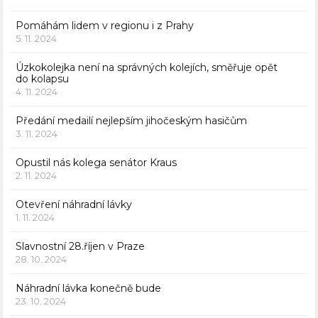
Pomáhám lidem v regionu i z Prahy
5. 11. 2024
Úzkokolejka není na správných kolejích, směřuje opět
do kolapsu
4. 11. 2024
Předání medailí nejlepším jihočeským hasičům
3. 11. 2024
Opustil nás kolega senátor Kraus
2. 11. 2024
Otevření náhradní lávky
1. 11. 2024
Slavnostní 28.říjen v Praze
28. 10. 2024
Náhradní lávka konečně bude
23. 10. 2024