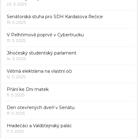
23. 5. 2025
Senátorská stuha pro SDH Kardašova Řečice
19. 5. 2025
V Pelhřimově poprvé v Cybertrucku
15. 5. 2025
Jihočeský studentský parlament
14. 5. 2025
Větrná elektrárna na vlastní oči
12. 5. 2025
Přání ke Dni matek
11. 5. 2025
Den otevřených dveří v Senátu
8. 5. 2025
Hradečáci a Valdštejnský palác
7. 5. 2025