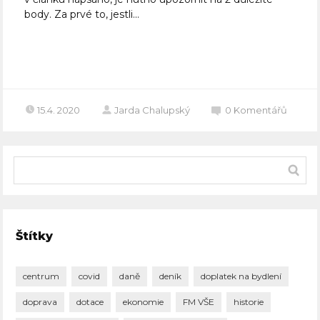
body. Za prvé to, jestli...
Celý článek
15.4. 2020
Jarda Chalupský
0
Komentářů
Štítky
centrum
covid
daně
deník
doplatek na bydlení
doprava
dotace
ekonomie
FM VŠE
historie