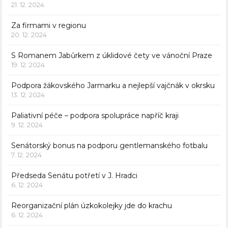
21. 12. 2024
Za firmami v regionu
20. 12. 2024
S Romanem Jabůrkem z úklidové čety ve vánoční Praze
19. 12. 2024
Podpora žákovského Jarmarku a nejlepší vajčnák v okrsku
13. 12. 2024
Paliativní péče – podpora spolupráce napříč kraji
9. 12. 2024
Senátorský bonus na podporu gentlemanského fotbalu
7. 12. 2024
Předseda Senátu potřetí v J. Hradci
6. 12. 2024
Reorganizační plán úzkokolejky jde do krachu
6. 12. 2024