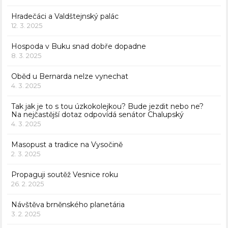
Hradečáci a Valdštejnský palác
12. 3. 2025
Hospoda v Buku snad dobře dopadne
8. 3. 2025
Oběd u Bernarda nelze vynechat
4. 3. 2025
Tak jak je to s tou úzkokolejkou? Bude jezdit nebo ne?
Na nejčastější dotaz odpovídá senátor Chalupský
4. 3. 2025
Masopust a tradice na Vysočině
2. 3. 2025
Propaguji soutěž Vesnice roku
26. 2. 2025
Návštěva brněnského planetária
3. 2. 2025