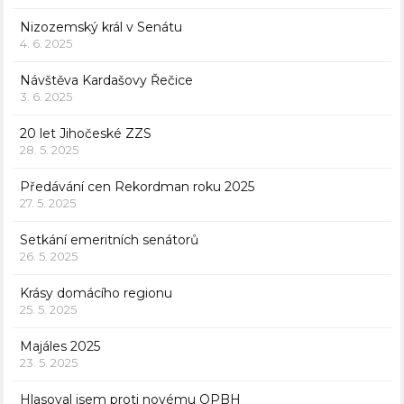
Nizozemský král v Senátu
4. 6. 2025
Návštěva Kardašovy Řečice
3. 6. 2025
20 let Jihočeské ZZS
28. 5. 2025
Předávání cen Rekordman roku 2025
27. 5. 2025
Setkání emeritních senátorů
26. 5. 2025
Krásy domácího regionu
25. 5. 2025
Majáles 2025
23. 5. 2025
Hlasoval jsem proti novému OPBH