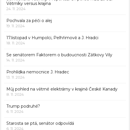
Větrníky versus krajina
24. 11. 2024
Pochvala za péči o alej
19. 11. 2024
17.listopad v Humpolci, Pelhřimově a J. Hradci
18. 11. 2024
Se senátorem Faktorem o budoucnosti Zátkovy Vily
14. 11. 2024
Prohlídka nemocnice J. Hradec
13. 11. 2024
Můj pohled na větrné elektrárny v krajině České Kanady
8. 11. 2024
Trump podruhé?
6. 11. 2024
Starosta se ptá, senátor odpovídá
6. 11. 2024