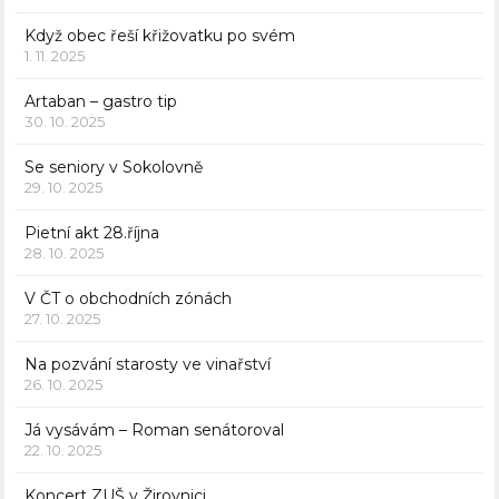
Když obec řeší křižovatku po svém
1. 11. 2025
Artaban – gastro tip
30. 10. 2025
Se seniory v Sokolovně
29. 10. 2025
Pietní akt 28.října
28. 10. 2025
V ČT o obchodních zónách
27. 10. 2025
Na pozvání starosty ve vinařství
26. 10. 2025
Já vysávám – Roman senátoroval
22. 10. 2025
Koncert ZUŠ v Žirovnici