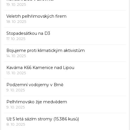
19. 10. 2025
Veletrh pelhřimovských firem
18. 10. 2025
Stopadesátkou na D3
17. 10. 2025
Bojujeme proti klimatickým aktivistům
14. 10. 2025
Kavárna K66 Kamenice nad Lipou
13. 10. 2025
Podzemní vodojemy v Brně
9. 10. 2025
Pelhřimovsko žije medvědem
9. 10. 2025
Už 5 letá sázím stromy (15.386 kusů)
8. 10. 2025