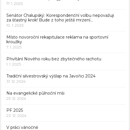
17. 1. 2025
Senátor Chalupský: Korespondenční volbu nepovažuji
za šťastný krok! Bude z toho ještě mrzení…
10. 1. 2025
Místo novoroční rekapitulace reklama na sportovní
kroužky
7. 1. 2025
Přivítání Nového roku bez zbytečného rachotu
1. 1. 2025
Tradiční silvestrovský výšlap na Javořici 2024
31. 12. 2024
Na evangelické půlnoční mši
25. 12. 2024
PF 2025
23. 12. 2024
V práci vánočně