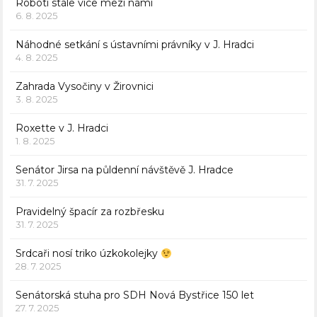
Roboti stále více mezi námi
6. 8. 2025
Náhodné setkání s ústavními právníky v J. Hradci
4. 8. 2025
Zahrada Vysočiny v Žirovnici
3. 8. 2025
Roxette v J. Hradci
1. 8. 2025
Senátor Jirsa na půldenní návštěvě J. Hradce
31. 7. 2025
Pravidelný špacír za rozbřesku
31. 7. 2025
Srdcaři nosí triko úzkokolejky
28. 7. 2025
Senátorská stuha pro SDH Nová Bystřice 150 let
27. 7. 2025