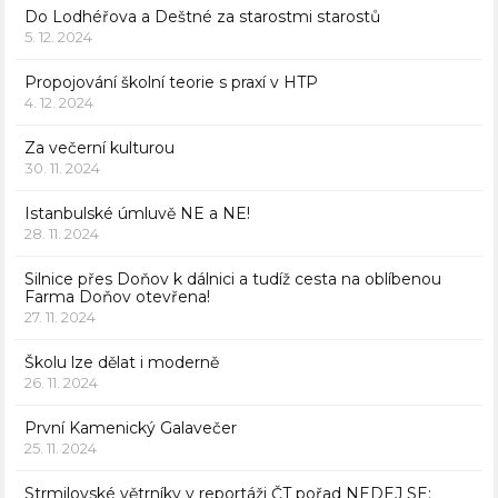
Do Lodhéřova a Deštné za starostmi starostů
5. 12. 2024
Propojování školní teorie s praxí v HTP
4. 12. 2024
Za večerní kulturou
30. 11. 2024
Istanbulské úmluvě NE a NE!
28. 11. 2024
Silnice přes Doňov k dálnici a tudíž cesta na oblíbenou
Farma Doňov otevřena!
27. 11. 2024
Školu lze dělat i moderně
26. 11. 2024
První Kamenický Galavečer
25. 11. 2024
Strmilovské větrníky v reportáži ČT pořad NEDEJ SE: