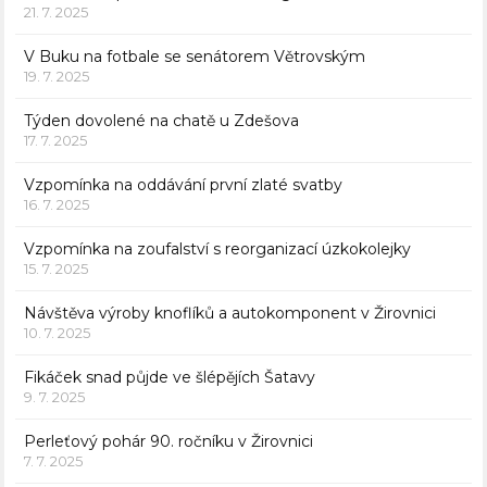
21. 7. 2025
V Buku na fotbale se senátorem Větrovským
19. 7. 2025
Týden dovolené na chatě u Zdešova
17. 7. 2025
Vzpomínka na oddávání první zlaté svatby
16. 7. 2025
Vzpomínka na zoufalství s reorganizací úzkokolejky
15. 7. 2025
Návštěva výroby knoflíků a autokomponent v Žirovnici
10. 7. 2025
Fikáček snad půjde ve šlépějích Šatavy
9. 7. 2025
Perleťový pohár 90. ročníku v Žirovnici
7. 7. 2025