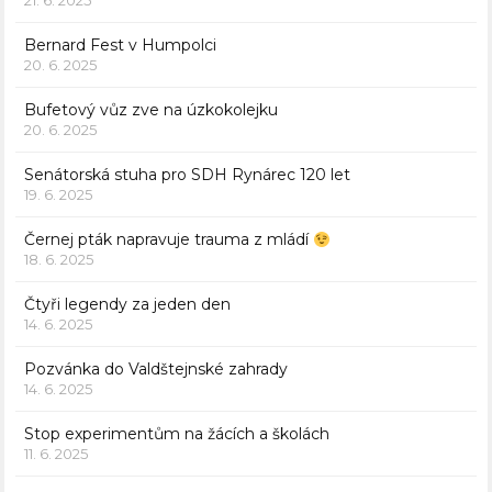
21. 6. 2025
Bernard Fest v Humpolci
20. 6. 2025
Bufetový vůz zve na úzkokolejku
20. 6. 2025
Senátorská stuha pro SDH Rynárec 120 let
19. 6. 2025
Černej pták napravuje trauma z mládí
18. 6. 2025
Čtyři legendy za jeden den
14. 6. 2025
Pozvánka do Valdštejnské zahrady
14. 6. 2025
Stop experimentům na žácích a školách
11. 6. 2025