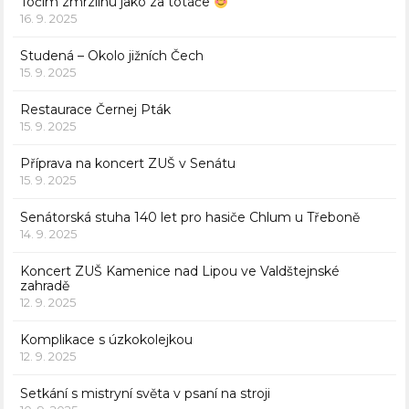
Točím zmrzlinu jako za totáče
16. 9. 2025
Studená – Okolo jižních Čech
15. 9. 2025
Restaurace Černej Pták
15. 9. 2025
Příprava na koncert ZUŠ v Senátu
15. 9. 2025
Senátorská stuha 140 let pro hasiče Chlum u Třeboně
14. 9. 2025
Koncert ZUŠ Kamenice nad Lipou ve Valdštejnské
zahradě
12. 9. 2025
Komplikace s úzkokolejkou
12. 9. 2025
Setkání s mistryní světa v psaní na stroji