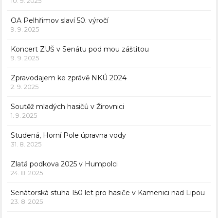
10. 9. 2025
OA Pelhřimov slaví 50. výročí
9. 9. 2025
Koncert ZUŠ v Senátu pod mou záštitou
9. 9. 2025
Zpravodajem ke zprávě NKÚ 2024
2. 9. 2025
Soutěž mladých hasičů v Žirovnici
1. 9. 2025
Studená, Horní Pole úpravna vody
31. 8. 2025
Zlatá podkova 2025 v Humpolci
24. 8. 2025
Senátorská stuha 150 let pro hasiče v Kamenici nad Lipou
23. 8. 2025