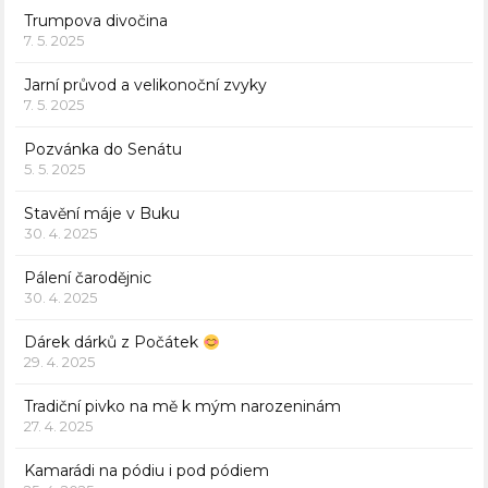
Trumpova divočina
7. 5. 2025
Jarní průvod a velikonoční zvyky
7. 5. 2025
Pozvánka do Senátu
5. 5. 2025
Stavění máje v Buku
30. 4. 2025
Pálení čarodějnic
30. 4. 2025
Dárek dárků z Počátek
29. 4. 2025
Tradiční pivko na mě k mým narozeninám
27. 4. 2025
Kamarádi na pódiu i pod pódiem