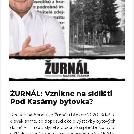
ŽURNÁL: Vznikne na sídlišti
Pod Kasárny bytovka?
Reakce na článek ze Žurnálu březen 2020. Když si
člověk shrne, co doposud okolo výstavby bytových
domů v J.Hradci slyšel a pozorně si přečte, co bylo
v článku napsáno, je nutno upozornit na 2 důležité