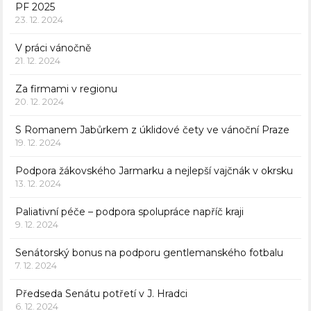
PF 2025
23. 12. 2024
V práci vánočně
21. 12. 2024
Za firmami v regionu
20. 12. 2024
S Romanem Jabůrkem z úklidové čety ve vánoční Praze
19. 12. 2024
Podpora žákovského Jarmarku a nejlepší vajčnák v okrsku
13. 12. 2024
Paliativní péče – podpora spolupráce napříč kraji
9. 12. 2024
Senátorský bonus na podporu gentlemanského fotbalu
7. 12. 2024
Předseda Senátu potřetí v J. Hradci
6. 12. 2024