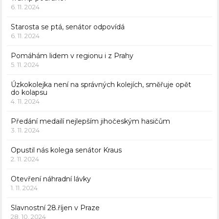
6. 11. 2024
Starosta se ptá, senátor odpovídá
6. 11. 2024
Pomáhám lidem v regionu i z Prahy
5. 11. 2024
Úzkokolejka není na správných kolejích, směřuje opět
do kolapsu
4. 11. 2024
Předání medailí nejlepším jihočeským hasičům
3. 11. 2024
Opustil nás kolega senátor Kraus
2. 11. 2024
Otevření náhradní lávky
1. 11. 2024
Slavnostní 28.říjen v Praze
28. 10. 2024