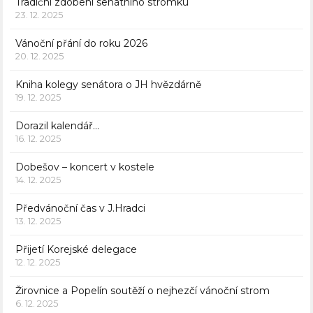
Tradiční zdobení senátního stromku
23. 12. 2025
Vánoční přání do roku 2026
20. 12. 2025
Kniha kolegy senátora o JH hvězdárně
19. 12. 2025
Dorazil kalendář…
16. 12. 2025
Dobešov – koncert v kostele
14. 12. 2025
Předvánoční čas v J.Hradci
13. 12. 2025
Přijetí Korejské delegace
12. 12. 2025
Žirovnice a Popelín soutěží o nejhezčí vánoční strom
6. 12. 2025