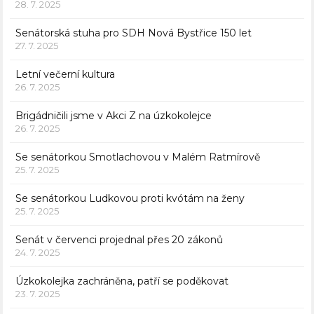
28. 7. 2025
Senátorská stuha pro SDH Nová Bystřice 150 let
27. 7. 2025
Letní večerní kultura
26. 7. 2025
Brigádničili jsme v Akci Z na úzkokolejce
26. 7. 2025
Se senátorkou Smotlachovou v Malém Ratmírově
25. 7. 2025
Se senátorkou Ludkovou proti kvótám na ženy
25. 7. 2025
Senát v červenci projednal přes 20 zákonů
24. 7. 2025
Úzkokolejka zachráněna, patří se poděkovat
23. 7. 2025