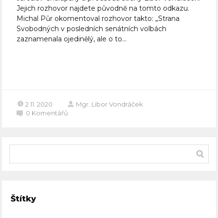
Jejich rozhovor najdete původně na tomto odkazu.
Michal Půr okomentoval rozhovor takto: „Strana
Svobodných v posledních senátních volbách
zaznamenala ojedinělý, ale o to...
Celý článek
2.11. 2020
Mgr. Libor Vondráček
0
Komentářů
Štítky