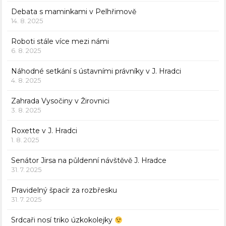
Debata s maminkami v Pelhřimově
14. 8. 2025
Roboti stále více mezi námi
6. 8. 2025
Náhodné setkání s ústavními právníky v J. Hradci
4. 8. 2025
Zahrada Vysočiny v Žirovnici
3. 8. 2025
Roxette v J. Hradci
1. 8. 2025
Senátor Jirsa na půldenní návštěvě J. Hradce
31. 7. 2025
Pravidelný špacír za rozbřesku
31. 7. 2025
Srdcaři nosí triko úzkokolejky