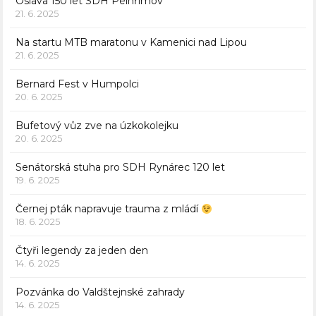
Oslava 150 let SDH Pelhřimov
21. 6. 2025
Na startu MTB maratonu v Kamenici nad Lipou
21. 6. 2025
Bernard Fest v Humpolci
20. 6. 2025
Bufetový vůz zve na úzkokolejku
20. 6. 2025
Senátorská stuha pro SDH Rynárec 120 let
19. 6. 2025
Černej pták napravuje trauma z mládí
18. 6. 2025
Čtyři legendy za jeden den
14. 6. 2025
Pozvánka do Valdštejnské zahrady
14. 6. 2025