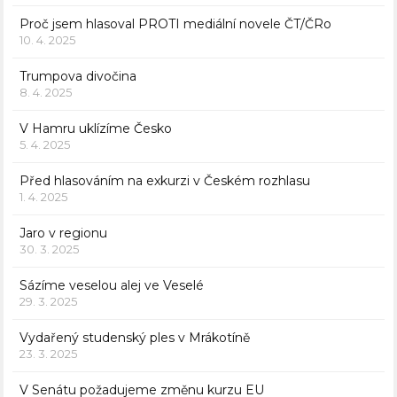
Proč jsem hlasoval PROTI mediální novele ČT/ČRo
10. 4. 2025
Trumpova divočina
8. 4. 2025
V Hamru uklízíme Česko
5. 4. 2025
Před hlasováním na exkurzi v Českém rozhlasu
1. 4. 2025
Jaro v regionu
30. 3. 2025
Sázíme veselou alej ve Veselé
29. 3. 2025
Vydařený studenský ples v Mrákotíně
23. 3. 2025
V Senátu požadujeme změnu kurzu EU