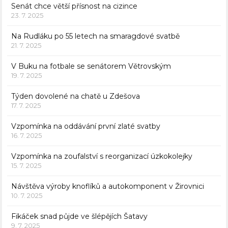
Senát chce větší přísnost na cizince
23. 7. 2025
Na Rudláku po 55 letech na smaragdové svatbě
21. 7. 2025
V Buku na fotbale se senátorem Větrovským
19. 7. 2025
Týden dovolené na chatě u Zdešova
17. 7. 2025
Vzpomínka na oddávání první zlaté svatby
16. 7. 2025
Vzpomínka na zoufalství s reorganizací úzkokolejky
15. 7. 2025
Návštěva výroby knoflíků a autokomponent v Žirovnici
10. 7. 2025
Fikáček snad půjde ve šlépějích Šatavy
9. 7. 2025