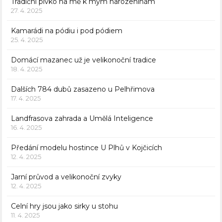
Tradiční pivko na mě k mým narozeninám
27. 4. 2025
Kamarádi na pódiu i pod pódiem
25. 4. 2025
Domácí mazanec už je velikonoční tradice
18. 4. 2025
Dalších 784 dubů zasazeno u Pelhřimova
17. 4. 2025
Landfrasova zahrada a Umělá Inteligence
16. 4. 2025
Předání modelu hostince U Plhů v Kojčicích
12. 4. 2025
Jarní průvod a velikonoční zvyky
12. 4. 2025
Celní hry jsou jako sirky u stohu
11. 4. 2025