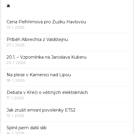
a
Cena Pelhřimova pro Zuzku Havlovou
31. 1. 2026
Příběh Albrechta z Valdštejnu
27. 1. 2026
20.1. – Vzpomínka na Jaroslava Kuberu
20. 1. 2026
Na plese v Kamenici nad Lipou
18. 1. 2026
Debata v Křeči o větrných elektrárnách
17. 1. 2026
Jak zrušit emisní povolenky ETS2
15. 1. 2026
Splnil jsem další slib
14. 1. 2026