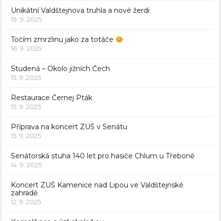
Unikátní Valdštejnova truhla a nové žerdi
19. 9. 2025
Točím zmrzlinu jako za totáče
16. 9. 2025
Studená – Okolo jižních Čech
15. 9. 2025
Restaurace Černej Pták
15. 9. 2025
Příprava na koncert ZUŠ v Senátu
15. 9. 2025
Senátorská stuha 140 let pro hasiče Chlum u Třeboně
14. 9. 2025
Koncert ZUŠ Kamenice nad Lipou ve Valdštejnské
zahradě
12. 9. 2025