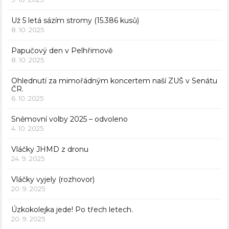
Už 5 letá sázím stromy (15.386 kusů)
8. 10. 2025
Papučový den v Pelhřimově
8. 10. 2025
Ohlednutí za mimořádným koncertem naší ZUŠ v Senátu
ČR.
6. 10. 2025
Sněmovní volby 2025 – odvoleno
4. 10. 2025
Vláčky JHMD z dronu
24. 9. 2025
Vláčky vyjely (rozhovor)
20. 9. 2025
Úzkokolejka jede! Po třech letech.
20. 9. 2025