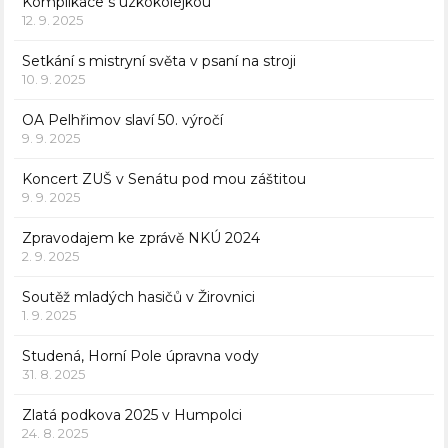
Komplikace s úzkokolejkou
12. 9. 2025
Setkání s mistryní světa v psaní na stroji
10. 9. 2025
OA Pelhřimov slaví 50. výročí
9. 9. 2025
Koncert ZUŠ v Senátu pod mou záštitou
9. 9. 2025
Zpravodajem ke zprávě NKÚ 2024
2. 9. 2025
Soutěž mladých hasičů v Žirovnici
1. 9. 2025
Studená, Horní Pole úpravna vody
31. 8. 2025
Zlatá podkova 2025 v Humpolci
24. 8. 2025