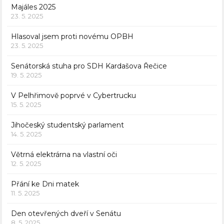
Majáles 2025
23. 5. 2025
Hlasoval jsem proti novému OPBH
23. 5. 2025
Senátorská stuha pro SDH Kardašova Řečice
19. 5. 2025
V Pelhřimově poprvé v Cybertrucku
15. 5. 2025
Jihočeský studentský parlament
14. 5. 2025
Větrná elektrárna na vlastní oči
12. 5. 2025
Přání ke Dni matek
11. 5. 2025
Den otevřených dveří v Senátu
8. 5. 2025