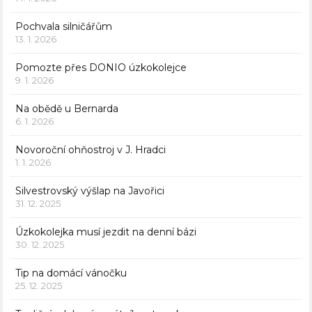
Pochvala silničářům
13. 1. 2026
Pomozte přes DONIO úzkokolejce
9. 1. 2026
Na obědě u Bernarda
6. 1. 2026
Novoroční ohňostroj v J. Hradci
1. 1. 2026
Silvestrovský výšlap na Javořici
31. 12. 2025
Úzkokolejka musí jezdit na denní bázi
30. 12. 2025
Tip na domácí vánočku
25. 12. 2025