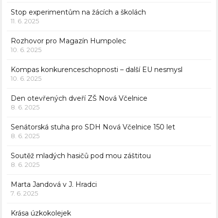
Stop experimentům na žácích a školách
11. 6. 2025
Rozhovor pro Magazín Humpolec
10. 6. 2025
Kompas konkurenceschopnosti – další EU nesmysl
10. 6. 2025
Den otevřených dveří ZŠ Nová Včelnice
8. 6. 2025
Senátorská stuha pro SDH Nová Včelnice 150 let
8. 6. 2025
Soutěž mladých hasičů pod mou záštitou
8. 6. 2025
Marta Jandová v J. Hradci
7. 6. 2025
Krása úzkokolejek