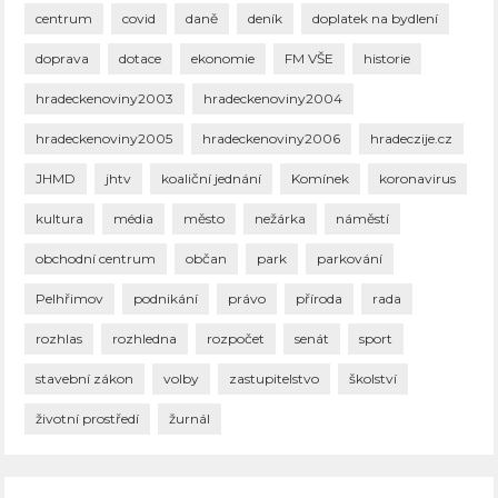
centrum
covid
daně
deník
doplatek na bydlení
doprava
dotace
ekonomie
FM VŠE
historie
hradeckenoviny2003
hradeckenoviny2004
hradeckenoviny2005
hradeckenoviny2006
hradeczije.cz
JHMD
jhtv
koaliční jednání
Komínek
koronavirus
kultura
média
město
nežárka
náměstí
obchodní centrum
občan
park
parkování
Pelhřimov
podnikání
právo
příroda
rada
rozhlas
rozhledna
rozpočet
senát
sport
stavební zákon
volby
zastupitelstvo
školství
životní prostředí
žurnál