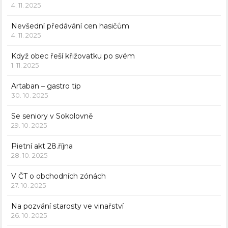
4. 11. 2025
Nevšední předávání cen hasičům
4. 11. 2025
Když obec řeší křižovatku po svém
1. 11. 2025
Artaban – gastro tip
30. 10. 2025
Se seniory v Sokolovně
29. 10. 2025
Pietní akt 28.října
28. 10. 2025
V ČT o obchodních zónách
27. 10. 2025
Na pozvání starosty ve vinařství
26. 10. 2025