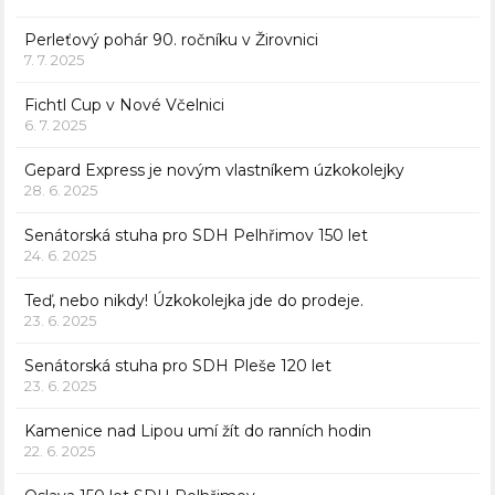
Perleťový pohár 90. ročníku v Žirovnici
7. 7. 2025
Fichtl Cup v Nové Včelnici
6. 7. 2025
Gepard Express je novým vlastníkem úzkokolejky
28. 6. 2025
Senátorská stuha pro SDH Pelhřimov 150 let
24. 6. 2025
Teď, nebo nikdy! Úzkokolejka jde do prodeje.
23. 6. 2025
Senátorská stuha pro SDH Pleše 120 let
23. 6. 2025
Kamenice nad Lipou umí žít do ranních hodin
22. 6. 2025