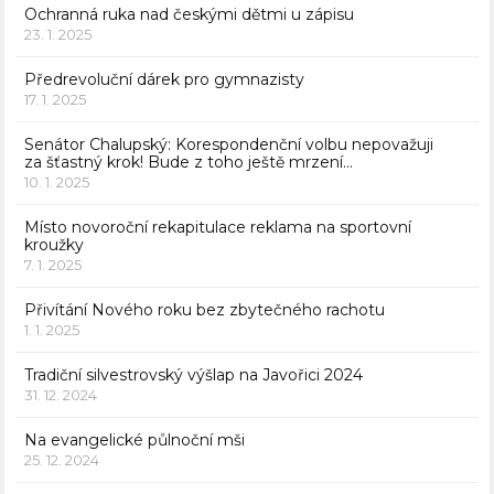
Ochranná ruka nad českými dětmi u zápisu
23. 1. 2025
Předrevoluční dárek pro gymnazisty
17. 1. 2025
Senátor Chalupský: Korespondenční volbu nepovažuji
za šťastný krok! Bude z toho ještě mrzení…
10. 1. 2025
Místo novoroční rekapitulace reklama na sportovní
kroužky
7. 1. 2025
Přivítání Nového roku bez zbytečného rachotu
1. 1. 2025
Tradiční silvestrovský výšlap na Javořici 2024
31. 12. 2024
Na evangelické půlnoční mši
25. 12. 2024