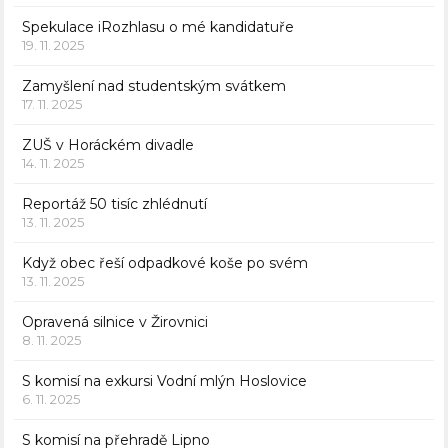
Spekulace iRozhlasu o mé kandidatuře
19. 11. 2025
Zamyšlení nad studentským svátkem
17. 11. 2025
ZUŠ v Horáckém divadle
14. 11. 2025
Reportáž 50 tisíc zhlédnutí
13. 11. 2025
Když obec řeší odpadkové koše po svém
13. 11. 2025
Opravená silnice v Žirovnici
8. 11. 2025
S komisí na exkursi Vodní mlýn Hoslovice
6. 11. 2025
S komisí na přehradě Lipno