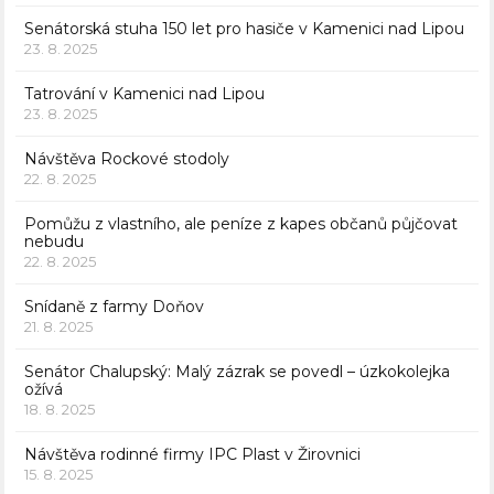
Senátorská stuha 150 let pro hasiče v Kamenici nad Lipou
23. 8. 2025
Tatrování v Kamenici nad Lipou
23. 8. 2025
Návštěva Rockové stodoly
22. 8. 2025
Pomůžu z vlastního, ale peníze z kapes občanů půjčovat
nebudu
22. 8. 2025
Snídaně z farmy Doňov
21. 8. 2025
Senátor Chalupský: Malý zázrak se povedl – úzkokolejka
ožívá
18. 8. 2025
Návštěva rodinné firmy IPC Plast v Žirovnici
15. 8. 2025