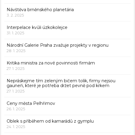
Návštěva brněnského planetária
3. 2. 2025
Interpelace kvůli úzkokolejce
31. 1. 2025
Národní Galerie Praha zvažuje projekty v regionu
28. 1. 2025
Kritika ministra za nové povinnosti firmám
27. 1. 2025
Nepráskejme tím zeleným bičem tolik, firmy nejsou
gauneři, které je potřeba držet pevně pod krkem
27. 1. 2025
Ceny města Pelhřimov
26. 1. 2025
Oblek s příběhem od kamarádů z gymplu
24. 1. 2025