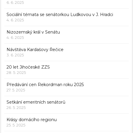
6. 6. 2025
Sociální témata se senátorkou Ludkovou v J. Hradci
4. 6. 2025
Nizozemský král v Senátu
4. 6. 2025
Návštěva Kardašovy Řečice
3. 6. 2025
20 let Jihočeské ZZS
28. 5. 2025
Předávání cen Rekordman roku 2025
27. 5. 2025
Setkání emeritních senátorů
26. 5. 2025
Krásy domácího regionu
25. 5. 2025