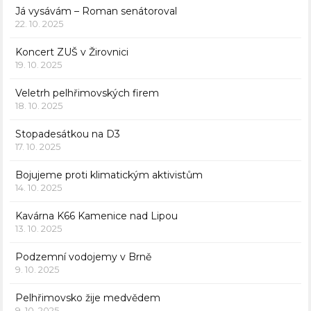
Já vysávám – Roman senátoroval
22. 10. 2025
Koncert ZUŠ v Žirovnici
19. 10. 2025
Veletrh pelhřimovských firem
18. 10. 2025
Stopadesátkou na D3
17. 10. 2025
Bojujeme proti klimatickým aktivistům
14. 10. 2025
Kavárna K66 Kamenice nad Lipou
13. 10. 2025
Podzemní vodojemy v Brně
9. 10. 2025
Pelhřimovsko žije medvědem
9. 10. 2025