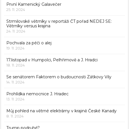
První Kamenický Galavečer
25. 11. 2024
Strmilovské větrníky v reportáži ČT pořad NEDEJ SE:
Větrníky versus krajina
24. 11. 2024
Pochvala za péči o alej
19. 11. 2024
17.listopad v Humpolci, Pelhřimově a J. Hradci
18. 11. 2024
Se senátorem Faktorem o budoucnosti Zátkovy Vily
14. 11. 2024
Prohlídka nemocnice J. Hradec
13. 11. 2024
Můj pohled na větrné elektrárny v krajině České Kanady
8. 11. 2024
Trump podruhé?