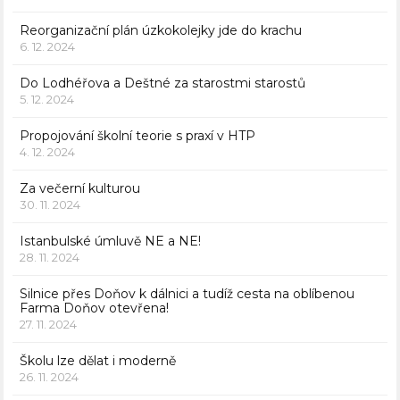
Reorganizační plán úzkokolejky jde do krachu
6. 12. 2024
Do Lodhéřova a Deštné za starostmi starostů
5. 12. 2024
Propojování školní teorie s praxí v HTP
4. 12. 2024
Za večerní kulturou
30. 11. 2024
Istanbulské úmluvě NE a NE!
28. 11. 2024
Silnice přes Doňov k dálnici a tudíž cesta na oblíbenou
Farma Doňov otevřena!
27. 11. 2024
Školu lze dělat i moderně
26. 11. 2024