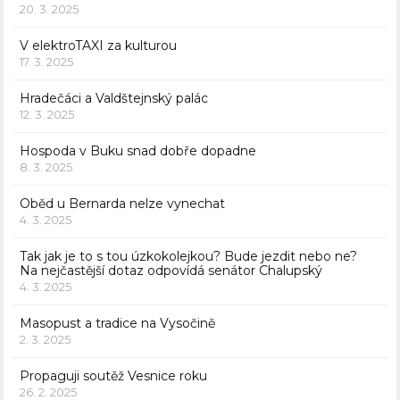
20. 3. 2025
V elektroTAXI za kulturou
17. 3. 2025
Hradečáci a Valdštejnský palác
12. 3. 2025
Hospoda v Buku snad dobře dopadne
8. 3. 2025
Oběd u Bernarda nelze vynechat
4. 3. 2025
Tak jak je to s tou úzkokolejkou? Bude jezdit nebo ne?
Na nejčastější dotaz odpovídá senátor Chalupský
4. 3. 2025
Masopust a tradice na Vysočině
2. 3. 2025
Propaguji soutěž Vesnice roku
26. 2. 2025