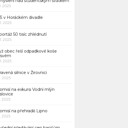
myšlení nad studentským svátkem
11. 2025
Š v Horáckém divadle
11. 2025
ortáž 50 tisíc zhlédnutí
11. 2025
yž obec řeší odpadkové koše
 svém
11. 2025
avená silnice v Žirovnici
1. 2025
omisí na exkursi Vodní mlýn
slovice
1. 2025
komisí na přehradě Lipno
1. 2025
všední předávání cen hasičům