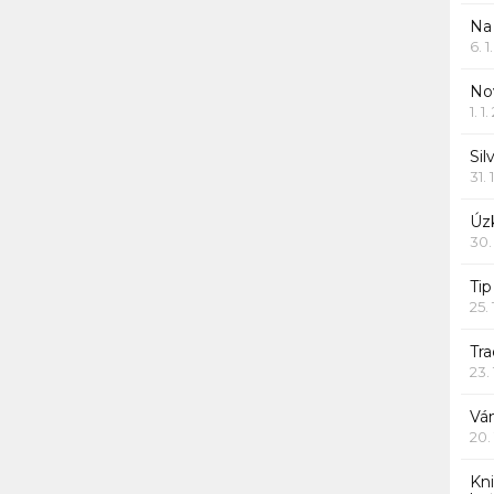
Na
6. 
Nov
1. 1
Sil
31. 
Úzk
30.
Ti
25.
Tr
23.
Vá
20.
Kn