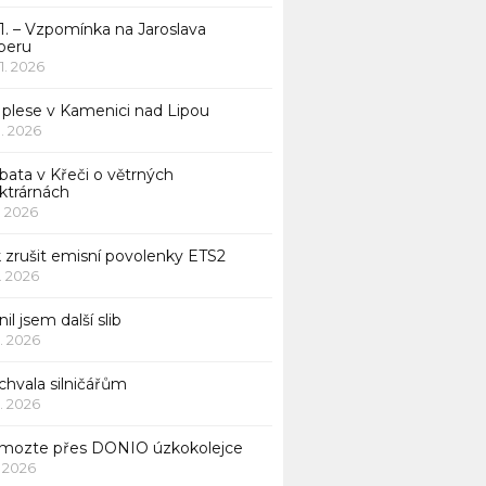
1. – Vzpomínka na Jaroslava
beru
 1. 2026
 plese v Kamenici nad Lipou
 1. 2026
bata v Křeči o větrných
ktrárnách
1. 2026
 zrušit emisní povolenky ETS2
1. 2026
nil jsem další slib
1. 2026
chvala silničářům
1. 2026
mozte přes DONIO úzkokolejce
1. 2026