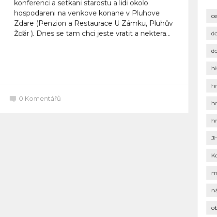
konferenci a setkani starostu a lidi okolo
hospodareni na venkove konane v Pluhove
c
Zdare (Penzion a Restaurace U Zámku, Pluhův
Žďár ). Dnes se tam chci jeste vratit a nektera...
d
d
Celý článek
hi
h
0
Komentářů
h
h
J
K
m
n
o