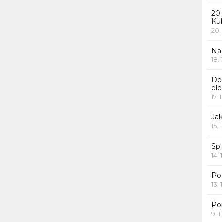
20.
Ku
20.
Na
18.
De
ele
17. 
Jak
15. 
Spl
14. 
Po
13. 
Po
9. 