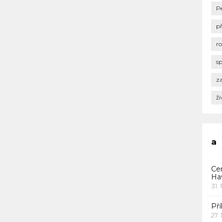
P
p
r
s
za
ži
a
Ce
Ha
31. 
Pří
27.