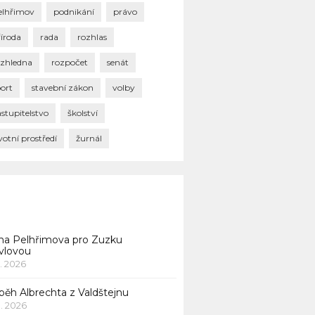
elhřimov
podnikání
právo
říroda
rada
rozhlas
ozhledna
rozpočet
senát
port
stavební zákon
volby
stupitelstvo
školství
votní prostředí
žurnál
na Pelhřimova pro Zuzku
vlovou
1. 2026
běh Albrechta z Valdštejnu
 1. 2026