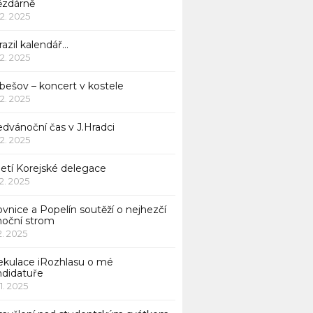
ězdárně
12. 2025
azil kalendář…
12. 2025
bešov – koncert v kostele
12. 2025
dvánoční čas v J.Hradci
12. 2025
jetí Korejské delegace
12. 2025
ovnice a Popelín soutěží o nejhezčí
noční strom
12. 2025
ekulace iRozhlasu o mé
ndidatuře
11. 2025