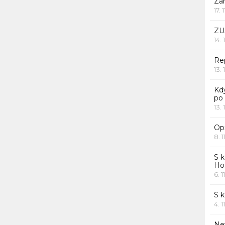
Za
17. 
ZU
14. 
Rep
13. 
Kd
po
13. 
Opr
8. 1
S k
Ho
6. 1
S 
4. 1
Ne