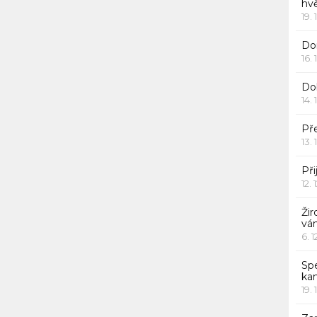
hv
19. 
Dor
16. 
Do
14. 
Pře
13. 
Při
12. 
Žir
vá
6. 
Sp
ka
19. 