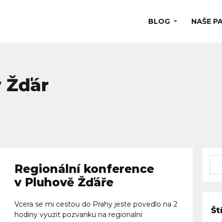
BLOG
NAŠE P
v Žďár
Regionální konference
v Pluhově Žďáře
Vcera se mi cestou do Prahy jeste povedlo na 2
Št
hodiny vyuzit pozvanku na regionalni