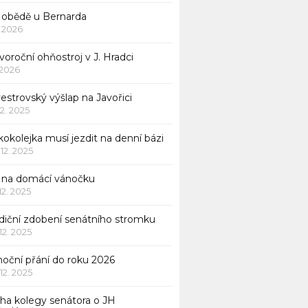
 obědě u Bernarda
1. 2026
oroční ohňostroj v J. Hradci
. 2026
vestrovský výšlap na Javořici
12. 2025
okolejka musí jezdit na denní bázi
 12. 2025
p na domácí vánočku
 12. 2025
adiční zdobení senátního stromku
 12. 2025
noční přání do roku 2026
 12. 2025
iha kolegy senátora o JH