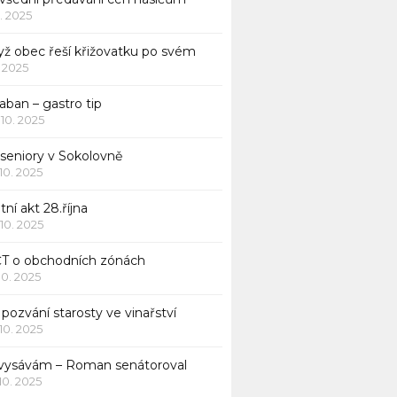
1. 2025
yž obec řeší křižovatku po svém
1. 2025
aban – gastro tip
 10. 2025
 seniory v Sokolovně
 10. 2025
tní akt 28.října
 10. 2025
ČT o obchodních zónách
 10. 2025
pozvání starosty ve vinařství
 10. 2025
 vysávám – Roman senátoroval
 10. 2025