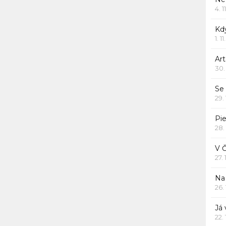
4. 1
Kd
1. 1
Art
30.
Se
29.
Pie
28.
V 
27.
Na 
26.
Já
22.