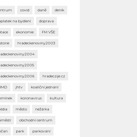
entrum
covid
daně
deník
oplatek na bydlení
doprava
otace
ekonomie
FM VŠE
storie
hradeckenoviny2003
radeckenoviny2004
radeckenoviny2005
radeckenoviny2006
hradeczije.cz
HMD
jhtv
koaliční jednání
omínek
koronavirus
kultura
édia
město
nežárka
áměstí
obchodní centrum
bčan
park
parkování