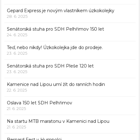
Gepard Express je novým vlastníkem úzkokolejky
28. 6. 2025
Senátorská stuha pro SDH Pelhřimov 150 let
24. 6. 2025
Teď, nebo nikdy! Úzkokolejka jde do prodeje.
23. 6. 2025
Senátorská stuha pro SDH Pleše 120 let
23. 6. 2025
Kamenice nad Lipou umí žít do ranních hodin
22. 6. 2025
Oslava 150 let SDH Pelhřimov
21. 6. 2025
Na startu MTB maratonu v Kamenici nad Lipou
21. 6. 2025
Bernard Fest v Humpolci