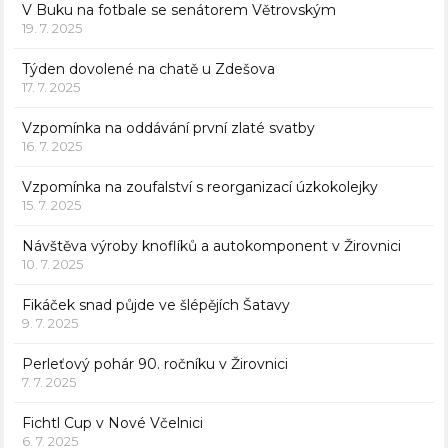
V Buku na fotbale se senátorem Větrovským
19. 7. 2025
Týden dovolené na chatě u Zdešova
17. 7. 2025
Vzpomínka na oddávání první zlaté svatby
16. 7. 2025
Vzpomínka na zoufalství s reorganizací úzkokolejky
15. 7. 2025
Návštěva výroby knoflíků a autokomponent v Žirovnici
10. 7. 2025
Fikáček snad půjde ve šlépějích Šatavy
9. 7. 2025
Perleťový pohár 90. ročníku v Žirovnici
7. 7. 2025
Fichtl Cup v Nové Včelnici
6. 7. 2025