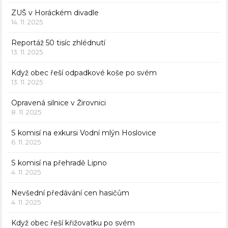
ZUŠ v Horáckém divadle
14. 11. 2025
Reportáž 50 tisíc zhlédnutí
13. 11. 2025
Když obec řeší odpadkové koše po svém
13. 11. 2025
Opravená silnice v Žirovnici
8. 11. 2025
S komisí na exkursi Vodní mlýn Hoslovice
6. 11. 2025
S komisí na přehradě Lipno
4. 11. 2025
Nevšední předávání cen hasičům
4. 11. 2025
Když obec řeší křižovatku po svém