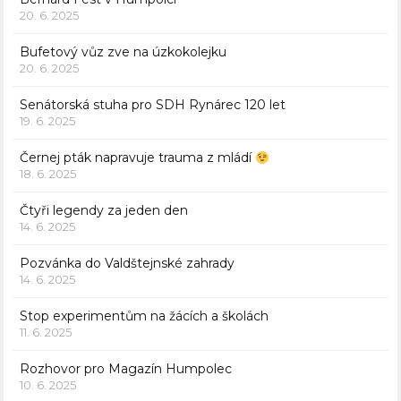
20. 6. 2025
Bufetový vůz zve na úzkokolejku
20. 6. 2025
Senátorská stuha pro SDH Rynárec 120 let
19. 6. 2025
Černej pták napravuje trauma z mládí
18. 6. 2025
Čtyři legendy za jeden den
14. 6. 2025
Pozvánka do Valdštejnské zahrady
14. 6. 2025
Stop experimentům na žácích a školách
11. 6. 2025
Rozhovor pro Magazín Humpolec
10. 6. 2025