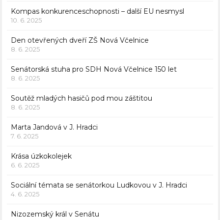
Kompas konkurenceschopnosti – další EU nesmysl
10. 6. 2025
Den otevřených dveří ZŠ Nová Včelnice
8. 6. 2025
Senátorská stuha pro SDH Nová Včelnice 150 let
8. 6. 2025
Soutěž mladých hasičů pod mou záštitou
8. 6. 2025
Marta Jandová v J. Hradci
7. 6. 2025
Krása úzkokolejek
6. 6. 2025
Sociální témata se senátorkou Ludkovou v J. Hradci
4. 6. 2025
Nizozemský král v Senátu