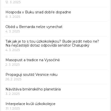
12. 3. 2025
Hospoda v Buku snad dobře dopadne
8. 3. 2025
Oběd u Bernarda nelze vynechat
4. 3. 2025
Tak jak je to s tou úzkokolejkou? Bude jezdit nebo ne?
Na nejčastější dotaz odpovídá senátor Chalupský
4. 3. 2025
Masopust a tradice na Vysočině
2. 3. 2025
Propaguji soutěž Vesnice roku
26. 2. 2025
Návštěva brněnského planetária
3. 2. 2025
Interpelace kvůli úzkokolejce
31. 1. 2025