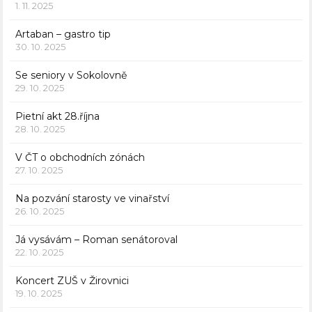
1. 11. 2025
Artaban – gastro tip
30. 10. 2025
Se seniory v Sokolovně
29. 10. 2025
Pietní akt 28.října
28. 10. 2025
V ČT o obchodních zónách
27. 10. 2025
Na pozvání starosty ve vinařství
26. 10. 2025
Já vysávám – Roman senátoroval
22. 10. 2025
Koncert ZUŠ v Žirovnici
19. 10. 2025