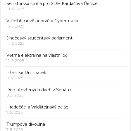
Senátorská stuha pro SDH Kardašova Řečice
19. 5. 2025
V Pelhřimově poprvé v Cybertrucku
15. 5. 2025
Jihočeský studentský parlament
14. 5. 2025
Větrná elektrárna na vlastní oči
12. 5. 2025
Přání ke Dni matek
11. 5. 2025
Den otevřených dveří v Senátu
8. 5. 2025
Hradečáci a Valdštejnský palác
7. 5. 2025
Trumpova divočina
7. 5. 2025