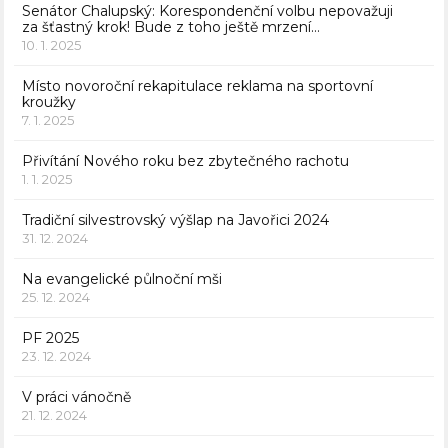
Senátor Chalupský: Korespondenční volbu nepovažuji
za šťastný krok! Bude z toho ještě mrzení…
10. 1. 2025
Místo novoroční rekapitulace reklama na sportovní
kroužky
7. 1. 2025
Přivítání Nového roku bez zbytečného rachotu
1. 1. 2025
Tradiční silvestrovský výšlap na Javořici 2024
31. 12. 2024
Na evangelické půlnoční mši
25. 12. 2024
PF 2025
23. 12. 2024
V práci vánočně
21. 12. 2024