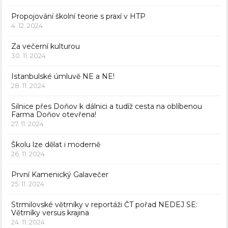
Propojování školní teorie s praxí v HTP
4. 12. 2024
Za večerní kulturou
30. 11. 2024
Istanbulské úmluvě NE a NE!
28. 11. 2024
Silnice přes Doňov k dálnici a tudíž cesta na oblíbenou
Farma Doňov otevřena!
27. 11. 2024
Školu lze dělat i moderně
26. 11. 2024
První Kamenický Galavečer
25. 11. 2024
Strmilovské větrníky v reportáži ČT pořad NEDEJ SE:
Větrníky versus krajina
24. 11. 2024