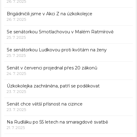
26. 7. 2025
Brigádničili jsme v Akci Z na úzkokolejce
26. 7. 2025
Se senátorkou Smotlachovou v Malém Ratmírově
25. 7. 2025
Se senátorkou Ludkovou proti kvótám na ženy
25. 7. 2025
Senát v červenci projednal přes 20 zákonů
24. 7. 2025
Úzkokolejka zachráněna, patří se poděkovat
23. 7. 2025
Senát chce větší přísnost na cizince
23. 7. 2025
Na Rudláku po 55 letech na smaragdové svatbě
21. 7. 2025