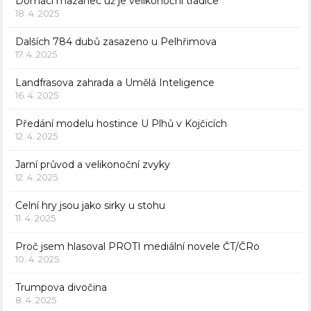
Domácí mazanec už je velikonoční tradice
18. 4. 2025
Dalších 784 dubů zasazeno u Pelhřimova
17. 4. 2025
Landfrasova zahrada a Umělá Inteligence
16. 4. 2025
Předání modelu hostince U Plhů v Kojčicích
12. 4. 2025
Jarní průvod a velikonoční zvyky
12. 4. 2025
Celní hry jsou jako sirky u stohu
11. 4. 2025
Proč jsem hlasoval PROTI mediální novele ČT/ČRo
10. 4. 2025
Trumpova divočina
8. 4. 2025