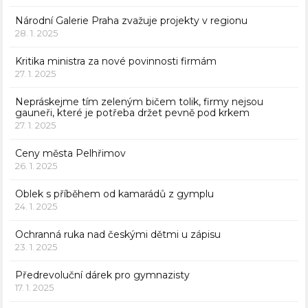
Národní Galerie Praha zvažuje projekty v regionu
28. 1. 2025
Kritika ministra za nové povinnosti firmám
27. 1. 2025
Nepráskejme tím zeleným bičem tolik, firmy nejsou
gauneři, které je potřeba držet pevně pod krkem
27. 1. 2025
Ceny města Pelhřimov
26. 1. 2025
Oblek s příběhem od kamarádů z gymplu
24. 1. 2025
Ochranná ruka nad českými dětmi u zápisu
23. 1. 2025
Předrevoluční dárek pro gymnazisty
17. 1. 2025