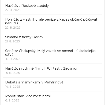
Návštěva Rockové stodoly
22. 8. 2025
Pomůžu z vlastního, ale peníze z kapes občanů půjčovat
nebudu
22. 8. 2025
Snídaně z farmy Doňov
21. 8. 2025
Senátor Chalupský: Malý zázrak se povedl – úzkokolejka
ožívá
18. 8. 2025
Návštěva rodinné firmy IPC Plast v Žirovnici
15. 8. 2025
Debata s maminkami v Pelhřimově
14. 8. 2025
Roboti stále více mezi námi
6. 8. 2025