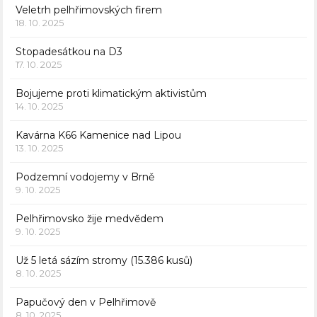
Veletrh pelhřimovských firem
18. 10. 2025
Stopadesátkou na D3
17. 10. 2025
Bojujeme proti klimatickým aktivistům
14. 10. 2025
Kavárna K66 Kamenice nad Lipou
13. 10. 2025
Podzemní vodojemy v Brně
9. 10. 2025
Pelhřimovsko žije medvědem
9. 10. 2025
Už 5 letá sázím stromy (15.386 kusů)
8. 10. 2025
Papučový den v Pelhřimově
8. 10. 2025