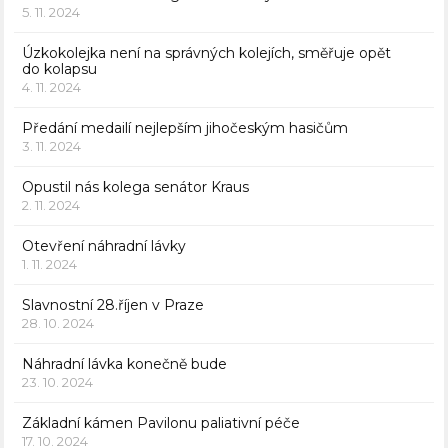
5. 11. 2024
Úzkokolejka není na správných kolejích, směřuje opět
do kolapsu
4. 11. 2024
Předání medailí nejlepším jihočeským hasičům
3. 11. 2024
Opustil nás kolega senátor Kraus
2. 11. 2024
Otevření náhradní lávky
1. 11. 2024
Slavnostní 28.říjen v Praze
28. 10. 2024
Náhradní lávka konečně bude
23. 10. 2024
Základní kámen Pavilonu paliativní péče
17. 10. 2024