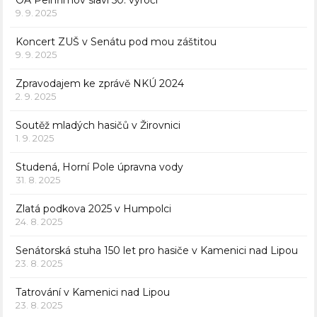
OA Pelhřimov slaví 50. výročí
9. 9. 2025
Koncert ZUŠ v Senátu pod mou záštitou
9. 9. 2025
Zpravodajem ke zprávě NKÚ 2024
2. 9. 2025
Soutěž mladých hasičů v Žirovnici
1. 9. 2025
Studená, Horní Pole úpravna vody
31. 8. 2025
Zlatá podkova 2025 v Humpolci
24. 8. 2025
Senátorská stuha 150 let pro hasiče v Kamenici nad Lipou
23. 8. 2025
Tatrování v Kamenici nad Lipou
23. 8. 2025