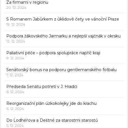
Za firmami v regionu
20. 12. 2024
S Romanem Jabůrkem z úklidové čety ve vánoční Praze
19. 12. 2024
Podpora žákovského Jarmarku a nejlepší vajčnák v okrsku
13. 12. 2024
Paliativní péče – podpora spolupráce napříč kraji
9. 12. 2024
Senátorský bonus na podporu gentlemanského fotbalu
7. 12. 2024
Předseda Senátu potřetí v J. Hradci
6. 12. 2024
Reorganizační plán úzkokolejky jde do krachu
6. 12. 2024
Do Lodhéřova a Deštné za starostmi starostů
5. 12. 2024