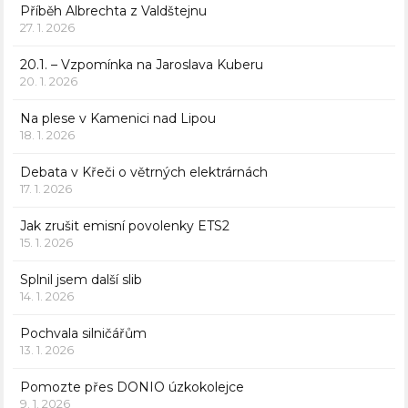
Příběh Albrechta z Valdštejnu
27. 1. 2026
20.1. – Vzpomínka na Jaroslava Kuberu
20. 1. 2026
Na plese v Kamenici nad Lipou
18. 1. 2026
Debata v Křeči o větrných elektrárnách
17. 1. 2026
Jak zrušit emisní povolenky ETS2
15. 1. 2026
Splnil jsem další slib
14. 1. 2026
Pochvala silničářům
13. 1. 2026
Pomozte přes DONIO úzkokolejce
9. 1. 2026