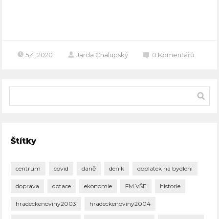
Celý článek
5.4. 2020
Jarda Chalupský
0
Komentářů
Štítky
centrum
covid
daně
deník
doplatek na bydlení
doprava
dotace
ekonomie
FM VŠE
historie
hradeckenoviny2003
hradeckenoviny2004