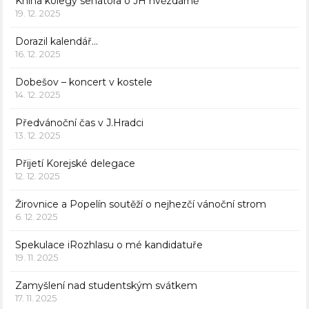
Kniha kolegy senátora o JH hvězdárně
19. 12. 2025
Dorazil kalendář…
16. 12. 2025
Dobešov – koncert v kostele
14. 12. 2025
Předvánoční čas v J.Hradci
13. 12. 2025
Přijetí Korejské delegace
12. 12. 2025
Žirovnice a Popelín soutěží o nejhezčí vánoční strom
6. 12. 2025
Spekulace iRozhlasu o mé kandidatuře
19. 11. 2025
Zamyšlení nad studentským svátkem
17. 11. 2025