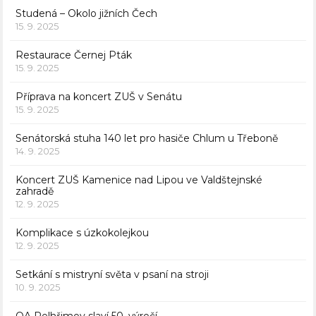
Studená – Okolo jižních Čech
15. 9. 2025
Restaurace Černej Pták
15. 9. 2025
Příprava na koncert ZUŠ v Senátu
15. 9. 2025
Senátorská stuha 140 let pro hasiče Chlum u Třeboně
14. 9. 2025
Koncert ZUŠ Kamenice nad Lipou ve Valdštejnské
zahradě
12. 9. 2025
Komplikace s úzkokolejkou
12. 9. 2025
Setkání s mistryní světa v psaní na stroji
10. 9. 2025