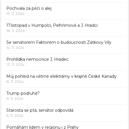
Pochvala za péči o alej
19. 11. 2024
17.listopad v Humpolci, Pelhřimově a J. Hradci
18. 11. 2024
Se senátorem Faktorem o budoucnosti Zátkovy Vily
14. 11. 2024
Prohlídka nemocnice J. Hradec
13. 11. 2024
Můj pohled na větrné elektrárny v krajině České Kanady
8. 11. 2024
Trump podruhé?
6. 11. 2024
Starosta se ptá, senátor odpovídá
6. 11. 2024
Pomáhám lidem v regionu i z Prahy