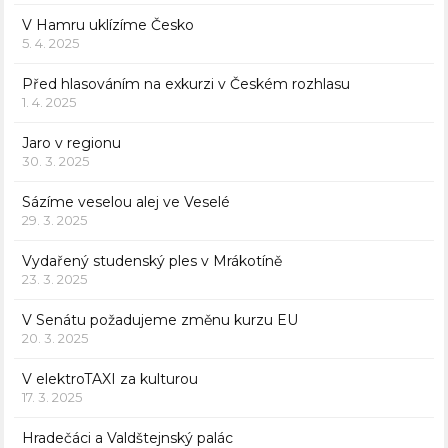
V Hamru uklízíme Česko
5. 4. 2025
Před hlasováním na exkurzi v Českém rozhlasu
1. 4. 2025
Jaro v regionu
30. 3. 2025
Sázíme veselou alej ve Veselé
29. 3. 2025
Vydařený studenský ples v Mrákotíně
23. 3. 2025
V Senátu požadujeme změnu kurzu EU
20. 3. 2025
V elektroTAXI za kulturou
17. 3. 2025
Hradečáci a Valdštejnský palác