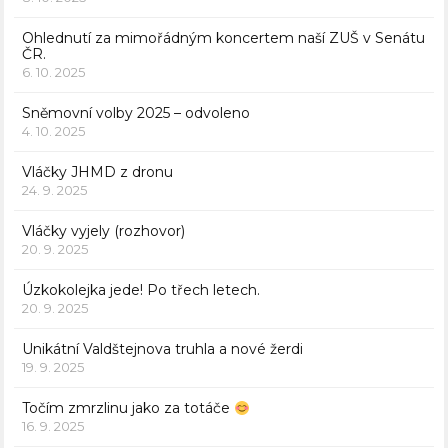
Ohlednutí za mimořádným koncertem naší ZUŠ v Senátu
ČR.
6. 10. 2025
Sněmovní volby 2025 – odvoleno
4. 10. 2025
Vláčky JHMD z dronu
24. 9. 2025
Vláčky vyjely (rozhovor)
20. 9. 2025
Úzkokolejka jede! Po třech letech.
20. 9. 2025
Unikátní Valdštejnova truhla a nové žerdi
19. 9. 2025
Točím zmrzlinu jako za totáče
16. 9. 2025