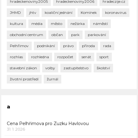
hradeckenoviny2005
hradeckenoviny2006
hradeczije.cz
JHMD
jhtv
koaliční jednání
Komínek
koronavirus
kultura
média
město
nežárka
náměstí
obchodní centrum
občan
park
parkování
Pelhřimov
podnikání
právo
příroda
rada
rozhlas
rozhledna
rozpočet
senát
sport
stavební zákon
volby
zastupitelstvo
školství
životní prostředí
žurnál
a
Cena Pelhřimova pro Zuzku Havlovou
31. 1. 2026