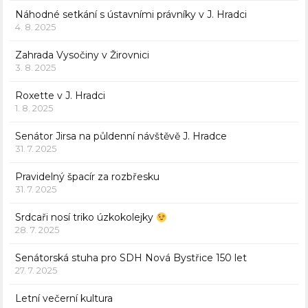
Náhodné setkání s ústavními právníky v J. Hradci
4. 8. 2025
Zahrada Vysočiny v Žirovnici
3. 8. 2025
Roxette v J. Hradci
1. 8. 2025
Senátor Jirsa na půldenní návštěvě J. Hradce
31. 7. 2025
Pravidelný špacír za rozbřesku
31. 7. 2025
Srdcaři nosí triko úzkokolejky
28. 7. 2025
Senátorská stuha pro SDH Nová Bystřice 150 let
27. 7. 2025
Letní večerní kultura