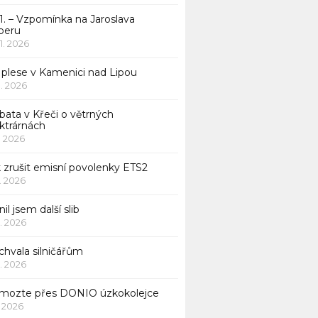
1. – Vzpomínka na Jaroslava
beru
 1. 2026
 plese v Kamenici nad Lipou
 1. 2026
bata v Křeči o větrných
ktrárnách
1. 2026
 zrušit emisní povolenky ETS2
1. 2026
nil jsem další slib
1. 2026
chvala silničářům
1. 2026
mozte přes DONIO úzkokolejce
1. 2026