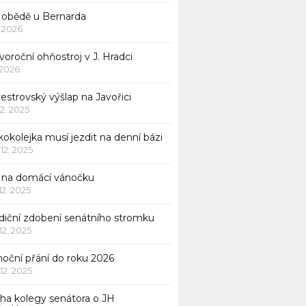
 obědě u Bernarda
1. 2026
oroční ohňostroj v J. Hradci
. 2026
vestrovský výšlap na Javořici
12. 2025
okolejka musí jezdit na denní bázi
 12. 2025
p na domácí vánočku
 12. 2025
adiční zdobení senátního stromku
 12. 2025
noční přání do roku 2026
 12. 2025
iha kolegy senátora o JH