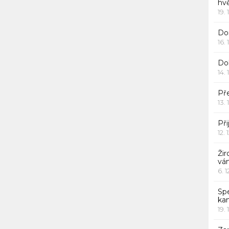
hv
19. 
Dor
16. 
Do
14. 
Pře
13. 
Při
12. 
Žir
vá
6. 
Sp
ka
19. 