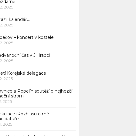
ězdárně
12. 2025
azil kalendář…
12. 2025
bešov – koncert v kostele
12. 2025
dvánoční čas v J.Hradci
12. 2025
jetí Korejské delegace
12. 2025
ovnice a Popelín soutěží o nejhezčí
noční strom
12. 2025
ekulace iRozhlasu o mé
ndidatuře
11. 2025