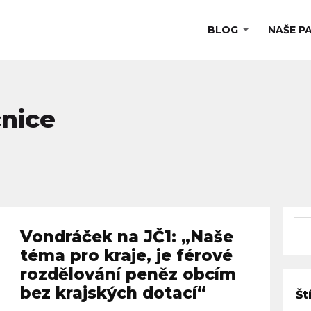
BLOG
NAŠE P
nice
Vondráček na JČ1: „Naše
téma pro kraje, je férové
rozdělování peněz obcím
bez krajských dotací“
Št