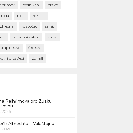
elhřimov
podnikání
právo
říroda
rada
rozhlas
ozhledna
rozpočet
senát
port
stavební zákon
volby
stupitelstvo
školství
votní prostředí
žurnál
na Pelhřimova pro Zuzku
vlovou
1. 2026
běh Albrechta z Valdštejnu
 1. 2026