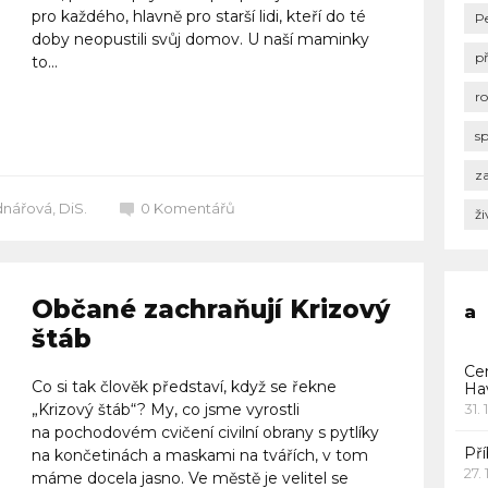
pro každého, hlavně pro starší lidi, kteří do té
P
doby neopustili svůj domov. U naší maminky
p
to...
r
Celý článek
s
za
nářová, DiS.
0
Komentářů
ži
Občané zachraňují Krizový
a
štáb
Ce
Co si tak člověk představí, když se řekne
Ha
„Krizový štáb“? My, co jsme vyrostli
31. 
na pochodovém cvičení civilní obrany s pytlíky
Pří
na končetinách a maskami na tvářích, v tom
27.
máme docela jasno. Ve městě je velitel se