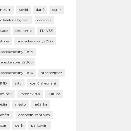
entrum
covid
daně
deník
oplatek na bydlení
doprava
otace
ekonomie
FM VŠE
storie
hradeckenoviny2003
radeckenoviny2004
radeckenoviny2005
radeckenoviny2006
hradeczije.cz
HMD
jhtv
koaliční jednání
omínek
koronavirus
kultura
édia
město
nežárka
áměstí
obchodní centrum
bčan
park
parkování