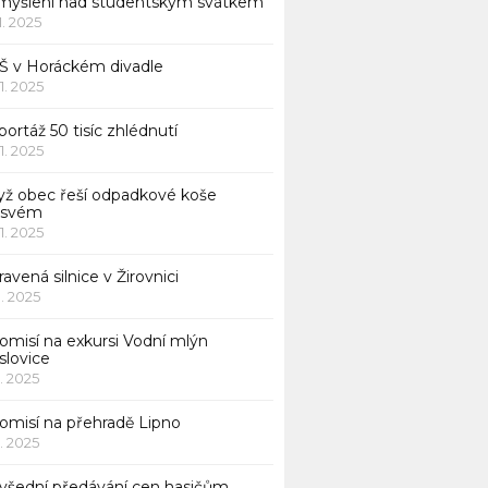
myšlení nad studentským svátkem
11. 2025
Š v Horáckém divadle
11. 2025
ortáž 50 tisíc zhlédnutí
11. 2025
yž obec řeší odpadkové koše
 svém
11. 2025
avená silnice v Žirovnici
1. 2025
omisí na exkursi Vodní mlýn
slovice
1. 2025
komisí na přehradě Lipno
1. 2025
všední předávání cen hasičům