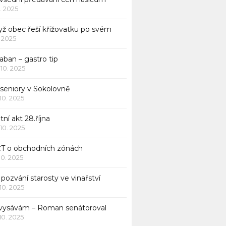
1. 2025
yž obec řeší křižovatku po svém
1. 2025
aban – gastro tip
 10. 2025
 seniory v Sokolovně
 10. 2025
tní akt 28.října
 10. 2025
ČT o obchodních zónách
 10. 2025
pozvání starosty ve vinařství
 10. 2025
 vysávám – Roman senátoroval
 10. 2025