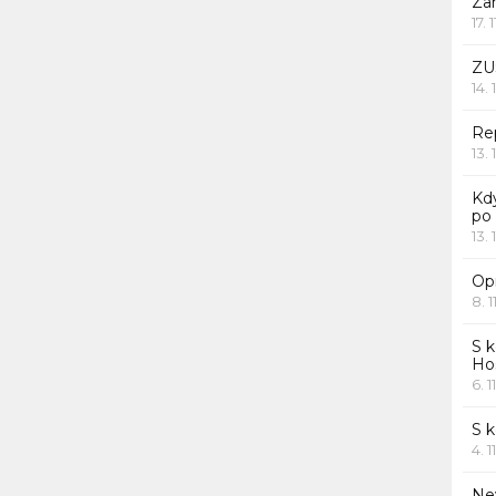
Za
17. 
ZU
14. 
Rep
13. 
Kd
po
13. 
Opr
8. 1
S k
Ho
6. 1
S 
4. 1
Ne