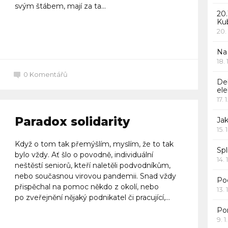
svým štábem, mají za ta...
20.
Ku
20.
Celý článek
Na
18.
0
Komentářů
De
ele
17. 
Paradox solidarity
Jak
15. 
Když o tom tak přemýšlím, myslím, že to tak
Spl
bylo vždy. Ať šlo o povodně, individuální
14. 
neštěstí seniorů, kteří naletěli podvodníkům,
nebo současnou virovou pandemii. Snad vždy
Po
přispěchal na pomoc někdo z okolí, nebo
13. 
po zveřejnění nějaký podnikatel či pracující,...
Po
9. 
Celý článek