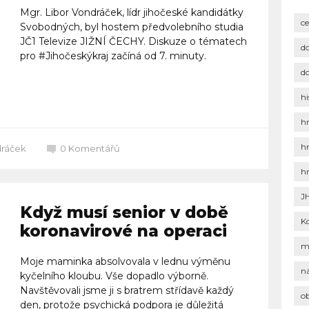
Mgr. Libor Vondráček, lídr jihočeské kandidátky
c
Svobodných, byl hostem předvolebního studia
JČ1 Televize JIŽNÍ ČECHY. Diskuze o tématech
d
pro #Jihočeskýkraj začíná od 7. minuty.
d
Celý článek
hi
h
h
dráček
0
Komentářů
h
J
Když musí senior v době
K
koronavirové na operaci
m
Moje maminka absolvovala v lednu výměnu
n
kyčelního kloubu. Vše dopadlo výborně.
Navštěvovali jsme ji s bratrem střídavě každý
o
den, protože psychická podpora je důležitá