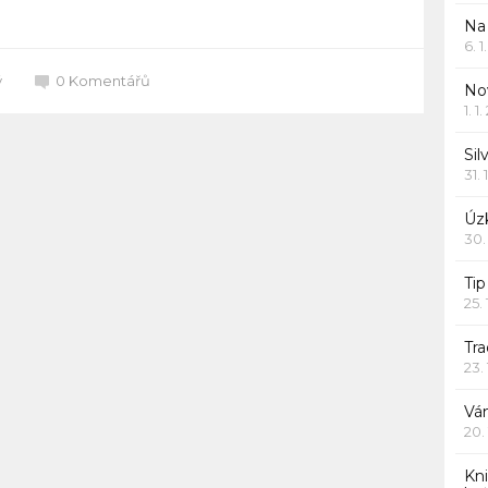
Na
6. 
ý
0
Komentářů
Nov
1. 1
Sil
31. 
Úzk
30.
Ti
25.
Tr
23.
Vá
20.
Kn