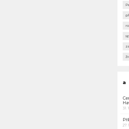
P
p
r
s
za
ži
a
Ce
Ha
31. 
Pří
27.