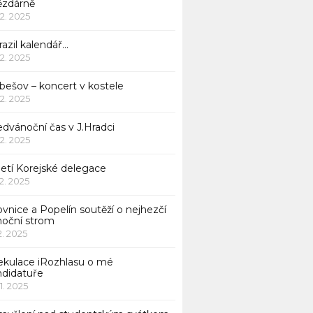
ězdárně
12. 2025
azil kalendář…
12. 2025
bešov – koncert v kostele
12. 2025
dvánoční čas v J.Hradci
12. 2025
jetí Korejské delegace
12. 2025
ovnice a Popelín soutěží o nejhezčí
noční strom
12. 2025
ekulace iRozhlasu o mé
ndidatuře
11. 2025