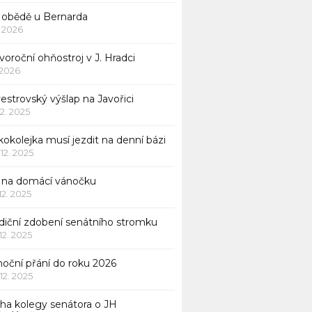
 obědě u Bernarda
1. 2026
oroční ohňostroj v J. Hradci
. 2026
vestrovský výšlap na Javořici
12. 2025
okolejka musí jezdit na denní bázi
 12. 2025
p na domácí vánočku
 12. 2025
adiční zdobení senátního stromku
 12. 2025
noční přání do roku 2026
 12. 2025
iha kolegy senátora o JH