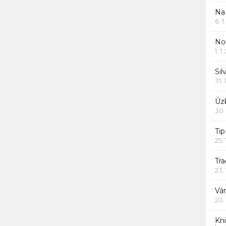
Na
6. 
Nov
1. 1
Sil
31. 
Úzk
30.
Ti
25.
Tr
23.
Vá
20.
Kn