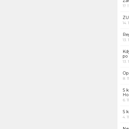
Za
17. 
ZU
14. 
Rep
13. 
Kd
po
13. 
Opr
8. 1
S k
Ho
6. 1
S 
4. 1
Ne