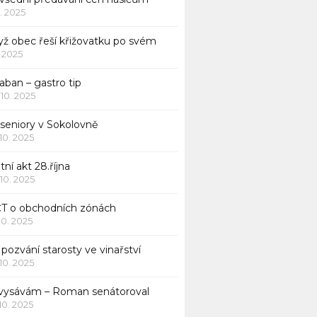
1. 2025
yž obec řeší křižovatku po svém
1. 2025
aban – gastro tip
 10. 2025
 seniory v Sokolovně
 10. 2025
tní akt 28.října
 10. 2025
ČT o obchodních zónách
 10. 2025
pozvání starosty ve vinařství
 10. 2025
 vysávám – Roman senátoroval
 10. 2025