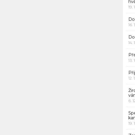
hv
19. 
Dor
16. 
Do
14. 
Pře
13. 
Při
12. 
Žir
vá
6. 
Sp
ka
19. 