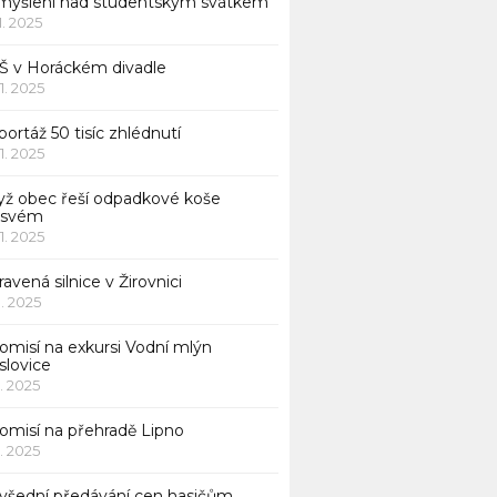
myšlení nad studentským svátkem
11. 2025
Š v Horáckém divadle
11. 2025
ortáž 50 tisíc zhlédnutí
11. 2025
yž obec řeší odpadkové koše
 svém
11. 2025
avená silnice v Žirovnici
1. 2025
omisí na exkursi Vodní mlýn
slovice
1. 2025
komisí na přehradě Lipno
1. 2025
všední předávání cen hasičům