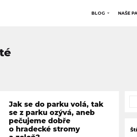
BLOG
NAŠE P
té
Jak se do parku volá, tak
se z parku ozývá, aneb
pečujeme dobře
o hradecké stromy
Št