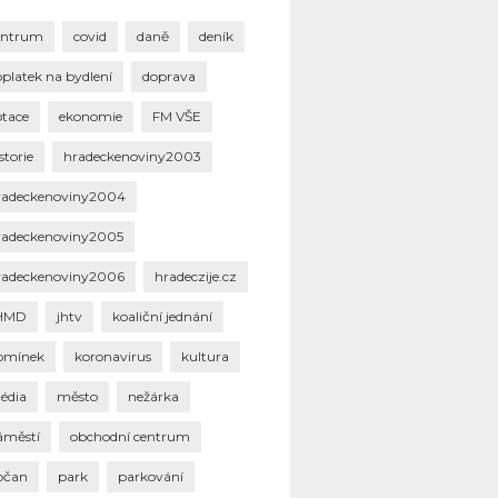
entrum
covid
daně
deník
oplatek na bydlení
doprava
otace
ekonomie
FM VŠE
storie
hradeckenoviny2003
radeckenoviny2004
radeckenoviny2005
radeckenoviny2006
hradeczije.cz
HMD
jhtv
koaliční jednání
omínek
koronavirus
kultura
édia
město
nežárka
áměstí
obchodní centrum
bčan
park
parkování