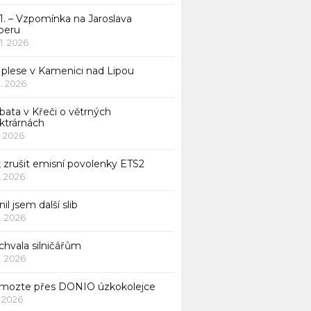
1. – Vzpomínka na Jaroslava
beru
 1. 2026
 plese v Kamenici nad Lipou
 1. 2026
bata v Křeči o větrných
ktrárnách
1. 2026
 zrušit emisní povolenky ETS2
1. 2026
nil jsem další slib
1. 2026
chvala silničářům
1. 2026
mozte přes DONIO úzkokolejce
1. 2026