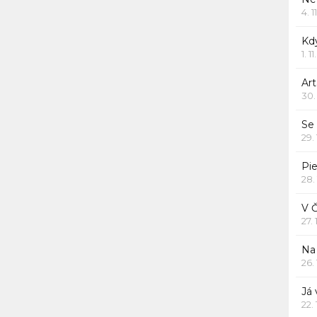
4. 1
Kd
1. 1
Art
30.
Se
29.
Pie
28.
V 
27.
Na 
26.
Já
22.