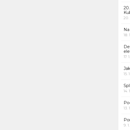
20.
Ku
20.
Na
18.
De
ele
17. 
Jak
15. 
Spl
14. 
Po
13. 
Po
9. 