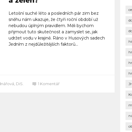
a zeleň?
c
Letošní suché léto a posledních pár zim bez
sněhu nám ukazuje, že čtyři roční období už
d
nebudou úplným pravidlem. Měli bychom
d
přijmout tuto skutečnost a zamyslet se, jak
udržet vodu v krajině. Ráno v Husových sadech
hi
Jedním z nejdůležitějších faktorů...
h
Celý článek
h
h
nářová, DiS.
1
Komentář
J
K
m
n
o