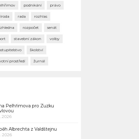
elhřimov
podnikání
právo
říroda
rada
rozhlas
ozhledna
rozpočet
senát
port
stavební zákon
volby
stupitelstvo
školství
votní prostředí
žurnál
na Pelhřimova pro Zuzku
vlovou
1. 2026
běh Albrechta z Valdštejnu
 1. 2026