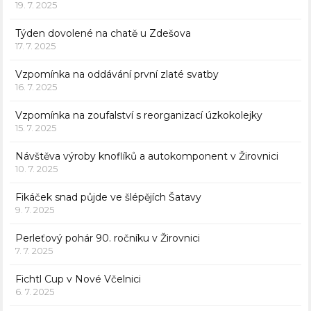
19. 7. 2025
Týden dovolené na chatě u Zdešova
17. 7. 2025
Vzpomínka na oddávání první zlaté svatby
16. 7. 2025
Vzpomínka na zoufalství s reorganizací úzkokolejky
15. 7. 2025
Návštěva výroby knoflíků a autokomponent v Žirovnici
10. 7. 2025
Fikáček snad půjde ve šlépějích Šatavy
9. 7. 2025
Perleťový pohár 90. ročníku v Žirovnici
7. 7. 2025
Fichtl Cup v Nové Včelnici
6. 7. 2025