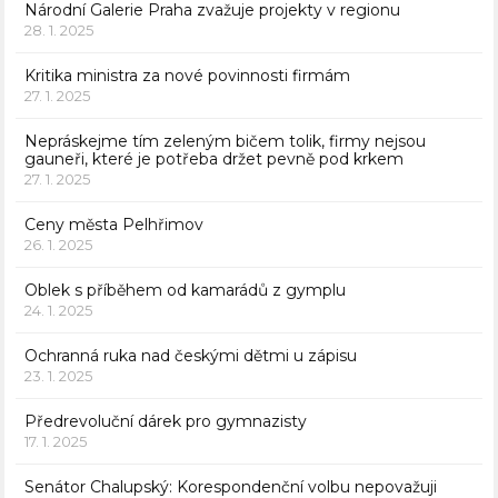
Národní Galerie Praha zvažuje projekty v regionu
28. 1. 2025
Kritika ministra za nové povinnosti firmám
27. 1. 2025
Nepráskejme tím zeleným bičem tolik, firmy nejsou
gauneři, které je potřeba držet pevně pod krkem
27. 1. 2025
Ceny města Pelhřimov
26. 1. 2025
Oblek s příběhem od kamarádů z gymplu
24. 1. 2025
Ochranná ruka nad českými dětmi u zápisu
23. 1. 2025
Předrevoluční dárek pro gymnazisty
17. 1. 2025
Senátor Chalupský: Korespondenční volbu nepovažuji