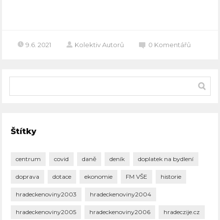
Celý článek
9.6. 2021
Kolektiv Autorů
0
Komentářů
Štítky
centrum
covid
daně
deník
doplatek na bydlení
doprava
dotace
ekonomie
FM VŠE
historie
hradeckenoviny2003
hradeckenoviny2004
hradeckenoviny2005
hradeckenoviny2006
hradeczije.cz