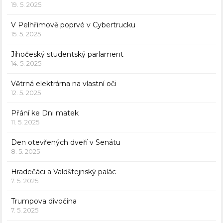
19. 5. 2025
V Pelhřimově poprvé v Cybertrucku
15. 5. 2025
Jihočeský studentský parlament
14. 5. 2025
Větrná elektrárna na vlastní oči
12. 5. 2025
Přání ke Dni matek
11. 5. 2025
Den otevřených dveří v Senátu
8. 5. 2025
Hradečáci a Valdštejnský palác
7. 5. 2025
Trumpova divočina
7. 5. 2025