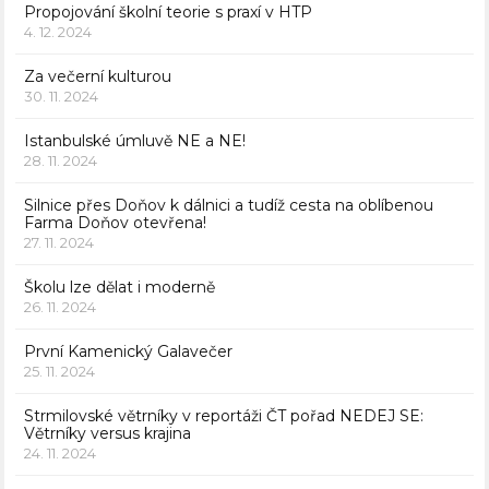
Propojování školní teorie s praxí v HTP
4. 12. 2024
Za večerní kulturou
30. 11. 2024
Istanbulské úmluvě NE a NE!
28. 11. 2024
Silnice přes Doňov k dálnici a tudíž cesta na oblíbenou
Farma Doňov otevřena!
27. 11. 2024
Školu lze dělat i moderně
26. 11. 2024
První Kamenický Galavečer
25. 11. 2024
Strmilovské větrníky v reportáži ČT pořad NEDEJ SE:
Větrníky versus krajina
24. 11. 2024