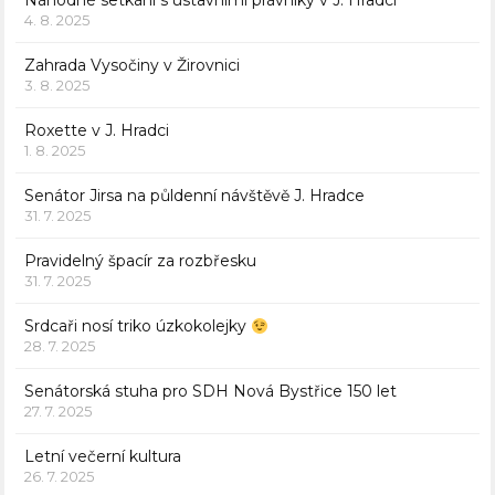
Náhodné setkání s ústavními právníky v J. Hradci
4. 8. 2025
Zahrada Vysočiny v Žirovnici
3. 8. 2025
Roxette v J. Hradci
1. 8. 2025
Senátor Jirsa na půldenní návštěvě J. Hradce
31. 7. 2025
Pravidelný špacír za rozbřesku
31. 7. 2025
Srdcaři nosí triko úzkokolejky
28. 7. 2025
Senátorská stuha pro SDH Nová Bystřice 150 let
27. 7. 2025
Letní večerní kultura
26. 7. 2025