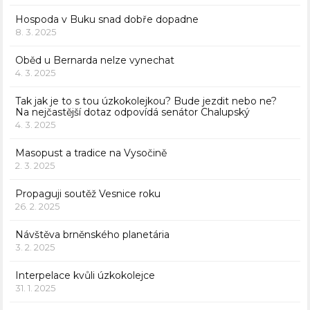
Hospoda v Buku snad dobře dopadne
8. 3. 2025
Oběd u Bernarda nelze vynechat
4. 3. 2025
Tak jak je to s tou úzkokolejkou? Bude jezdit nebo ne?
Na nejčastější dotaz odpovídá senátor Chalupský
4. 3. 2025
Masopust a tradice na Vysočině
2. 3. 2025
Propaguji soutěž Vesnice roku
26. 2. 2025
Návštěva brněnského planetária
3. 2. 2025
Interpelace kvůli úzkokolejce
31. 1. 2025