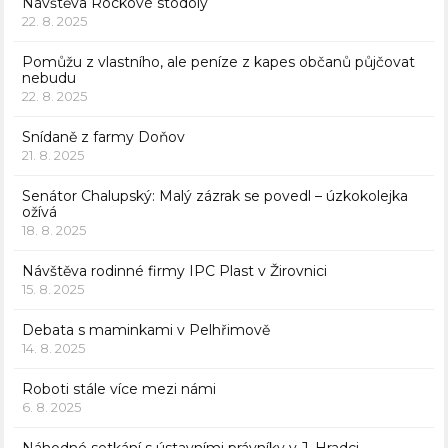
Návštěva Rockové stodoly
22. 8. 2025
Pomůžu z vlastního, ale peníze z kapes občanů půjčovat
nebudu
22. 8. 2025
Snídaně z farmy Doňov
21. 8. 2025
Senátor Chalupský: Malý zázrak se povedl – úzkokolejka
ožívá
18. 8. 2025
Návštěva rodinné firmy IPC Plast v Žirovnici
15. 8. 2025
Debata s maminkami v Pelhřimově
14. 8. 2025
Roboti stále více mezi námi
6. 8. 2025