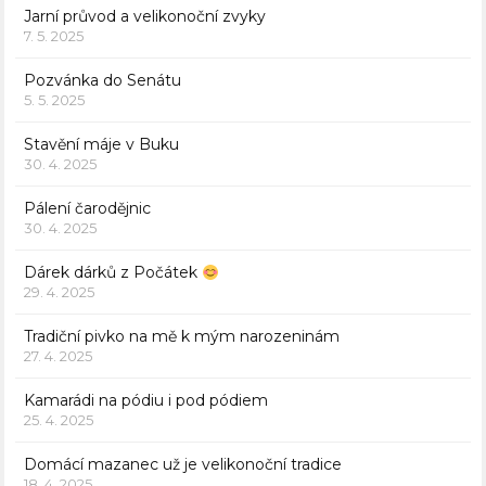
Jarní průvod a velikonoční zvyky
7. 5. 2025
Pozvánka do Senátu
5. 5. 2025
Stavění máje v Buku
30. 4. 2025
Pálení čarodějnic
30. 4. 2025
Dárek dárků z Počátek
29. 4. 2025
Tradiční pivko na mě k mým narozeninám
27. 4. 2025
Kamarádi na pódiu i pod pódiem
25. 4. 2025
Domácí mazanec už je velikonoční tradice
18. 4. 2025