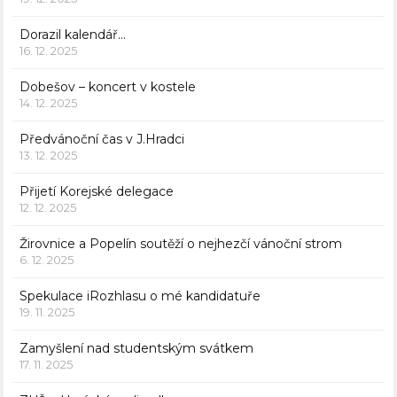
Dorazil kalendář…
16. 12. 2025
Dobešov – koncert v kostele
14. 12. 2025
Předvánoční čas v J.Hradci
13. 12. 2025
Přijetí Korejské delegace
12. 12. 2025
Žirovnice a Popelín soutěží o nejhezčí vánoční strom
6. 12. 2025
Spekulace iRozhlasu o mé kandidatuře
19. 11. 2025
Zamyšlení nad studentským svátkem
17. 11. 2025