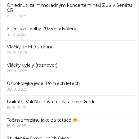
Ohlednutí za mimořádným koncertem naší ZUŠ v Senátu
ČR.
6. 10. 2025
Sněmovní volby 2025 – odvoleno
4. 10. 2025
Vláčky JHMD z dronu
24. 9. 2025
Vláčky vyjely (rozhovor)
20. 9. 2025
Úzkokolejka jede! Po třech letech.
20. 9. 2025
Unikátní Valdštejnova truhla a nové žerdi
19. 9. 2025
Točím zmrzlinu jako za totáče
16. 9. 2025
Studená – Okolo jižních Čech