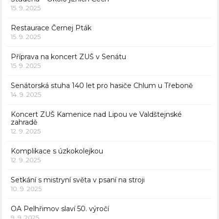
15. 9. 2025
Restaurace Černej Pták
15. 9. 2025
Příprava na koncert ZUŠ v Senátu
15. 9. 2025
Senátorská stuha 140 let pro hasiče Chlum u Třeboně
14. 9. 2025
Koncert ZUŠ Kamenice nad Lipou ve Valdštejnské
zahradě
12. 9. 2025
Komplikace s úzkokolejkou
12. 9. 2025
Setkání s mistryní světa v psaní na stroji
10. 9. 2025
OA Pelhřimov slaví 50. výročí
9. 9. 2025