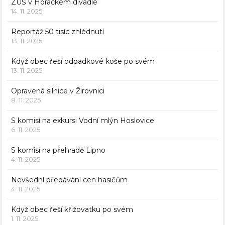
ZUŠ v Horáckém divadle
14. 11. 2025
Reportáž 50 tisíc zhlédnutí
13. 11. 2025
Když obec řeší odpadkové koše po svém
13. 11. 2025
Opravená silnice v Žirovnici
8. 11. 2025
S komisí na exkursi Vodní mlýn Hoslovice
6. 11. 2025
S komisí na přehradě Lipno
4. 11. 2025
Nevšední předávání cen hasičům
4. 11. 2025
Když obec řeší křižovatku po svém
1. 11. 2025