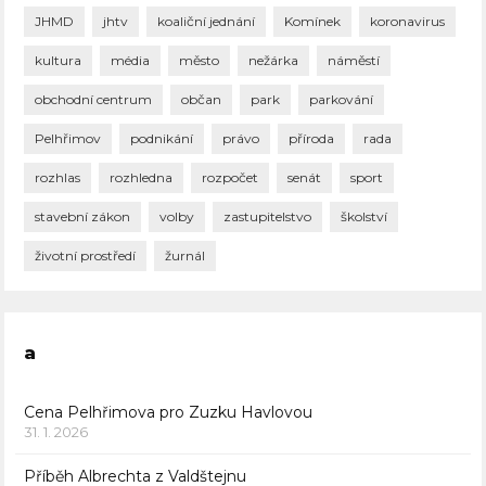
JHMD
jhtv
koaliční jednání
Komínek
koronavirus
kultura
média
město
nežárka
náměstí
obchodní centrum
občan
park
parkování
Pelhřimov
podnikání
právo
příroda
rada
rozhlas
rozhledna
rozpočet
senát
sport
stavební zákon
volby
zastupitelstvo
školství
životní prostředí
žurnál
a
Cena Pelhřimova pro Zuzku Havlovou
31. 1. 2026
Příběh Albrechta z Valdštejnu