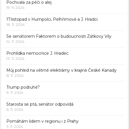
Pochvala za péči o alej
19. 11. 2024
17.listopad v Humpolci, Pelhřimově a J. Hradci
18. 11. 2024
Se senátorem Faktorem o budoucnosti Zátkovy Vily
14. 11. 2024
Prohlídka nemocnice J. Hradec
13. 11. 2024
Můj pohled na větrné elektrárny v krajině České Kanady
8. 11. 2024
Trump podruhé?
6. 11. 2024
Starosta se ptá, senátor odpovídá
6. 11. 2024
Pomáhám lidem v regionu i z Prahy
5. 11. 2024