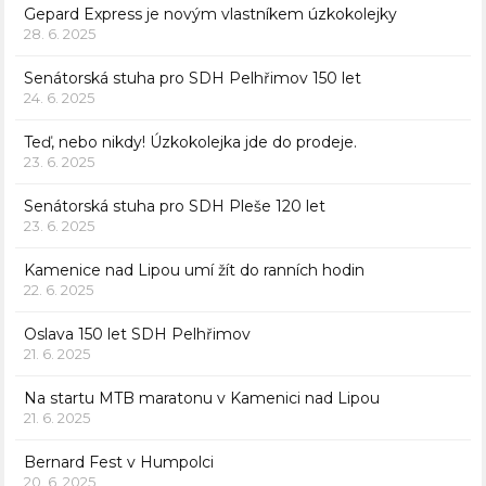
Gepard Express je novým vlastníkem úzkokolejky
28. 6. 2025
Senátorská stuha pro SDH Pelhřimov 150 let
24. 6. 2025
Teď, nebo nikdy! Úzkokolejka jde do prodeje.
23. 6. 2025
Senátorská stuha pro SDH Pleše 120 let
23. 6. 2025
Kamenice nad Lipou umí žít do ranních hodin
22. 6. 2025
Oslava 150 let SDH Pelhřimov
21. 6. 2025
Na startu MTB maratonu v Kamenici nad Lipou
21. 6. 2025
Bernard Fest v Humpolci
20. 6. 2025