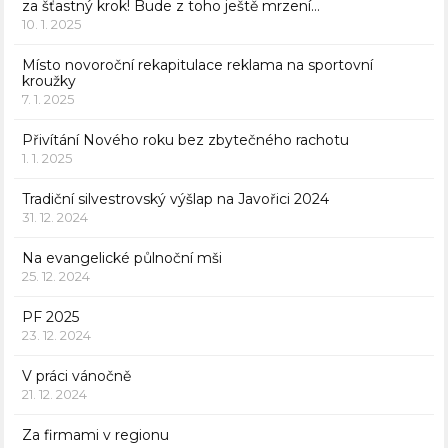
za šťastný krok! Bude z toho ještě mrzení…
10. 1. 2025
Místo novoroční rekapitulace reklama na sportovní
kroužky
7. 1. 2025
Přivítání Nového roku bez zbytečného rachotu
1. 1. 2025
Tradiční silvestrovský výšlap na Javořici 2024
31. 12. 2024
Na evangelické půlnoční mši
25. 12. 2024
PF 2025
23. 12. 2024
V práci vánočně
21. 12. 2024
Za firmami v regionu