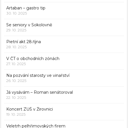
Artaban – gastro tip
30. 10. 2025
Se seniory v Sokolovně
29. 10. 2025
Pietní akt 28.října
28. 10. 2025
V ČT o obchodních zónách
27. 10. 2025
Na pozvání starosty ve vinařství
26. 10. 2025
Já vysávám – Roman senátoroval
22. 10. 2025
Koncert ZUŠ v Žirovnici
19. 10. 2025
Veletrh pelhřimovských firem