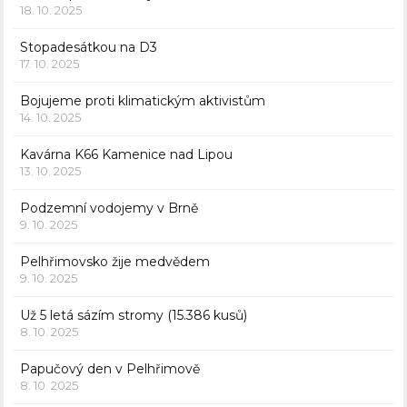
18. 10. 2025
Stopadesátkou na D3
17. 10. 2025
Bojujeme proti klimatickým aktivistům
14. 10. 2025
Kavárna K66 Kamenice nad Lipou
13. 10. 2025
Podzemní vodojemy v Brně
9. 10. 2025
Pelhřimovsko žije medvědem
9. 10. 2025
Už 5 letá sázím stromy (15.386 kusů)
8. 10. 2025
Papučový den v Pelhřimově
8. 10. 2025