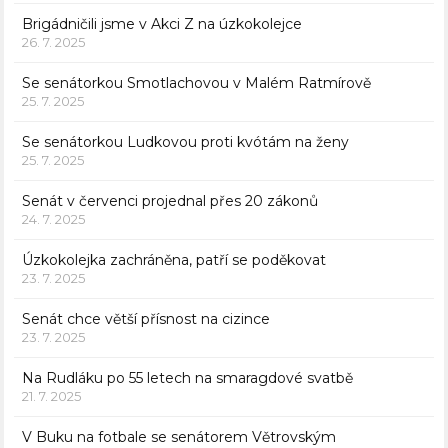
Brigádničili jsme v Akci Z na úzkokolejce
26. 7. 2025
Se senátorkou Smotlachovou v Malém Ratmírově
25. 7. 2025
Se senátorkou Ludkovou proti kvótám na ženy
25. 7. 2025
Senát v červenci projednal přes 20 zákonů
24. 7. 2025
Úzkokolejka zachráněna, patří se poděkovat
23. 7. 2025
Senát chce větší přísnost na cizince
23. 7. 2025
Na Rudláku po 55 letech na smaragdové svatbě
21. 7. 2025
V Buku na fotbale se senátorem Větrovským