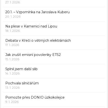
27. 1. 2026
20.1. – Vzpomínka na Jaroslava Kuberu
20. 1. 2026
Na plese v Kamenici nad Lipou
18. 1. 2026
Debata v Křeči o větrných elektrárnách
17. 1. 2026
Jak zrušit emisní povolenky ETS2
15. 1. 2026
Splnil jsem další slib
14. 1. 2026
Pochvala silničářům
13. 1. 2026
Pomozte přes DONIO úzkokolejce
9. 1. 2026