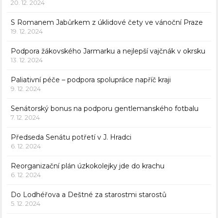
20. 12. 2024
S Romanem Jabůrkem z úklidové čety ve vánoční Praze
19. 12. 2024
Podpora žákovského Jarmarku a nejlepší vajčnák v okrsku
13. 12. 2024
Paliativní péče – podpora spolupráce napříč kraji
9. 12. 2024
Senátorský bonus na podporu gentlemanského fotbalu
7. 12. 2024
Předseda Senátu potřetí v J. Hradci
6. 12. 2024
Reorganizační plán úzkokolejky jde do krachu
6. 12. 2024
Do Lodhéřova a Deštné za starostmi starostů
5. 12. 2024