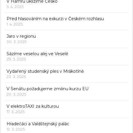
V Hamru uklízíme Česko
5. 4. 2025
Před hlasováním na exkurzi v Českém rozhlasu
1. 4. 2025
Jaro v regionu
30. 3. 2025
Sázíme veselou alej ve Veselé
29. 3. 2025
Vydařený studenský ples v Mrákotíně
23. 3. 2025
V Senátu požadujeme změnu kurzu EU
20. 3. 2025
V elektroTAXI za kulturou
17. 3. 2025
Hradečáci a Valdštejnský palác
12. 3. 2025