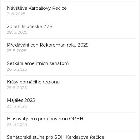
Návštěva Kardašovy Řečice
3. 6. 2025
20 let Jihočeské ZZS
28. 5. 2025
Předávání cen Rekordman roku 2025
27. 5. 2025
Setkání emeritních senátorů
26. 5. 2025
Krásy domácího regionu
25. 5. 2025
Majáles 2025
23. 5. 2025
Hlasoval jsem proti novému OPBH
23. 5. 2025
Senátorská stuha pro SDH Kardašova Řečice