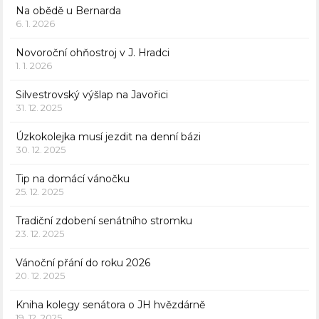
Na obědě u Bernarda
6. 1. 2026
Novoroční ohňostroj v J. Hradci
1. 1. 2026
Silvestrovský výšlap na Javořici
31. 12. 2025
Úzkokolejka musí jezdit na denní bázi
30. 12. 2025
Tip na domácí vánočku
25. 12. 2025
Tradiční zdobení senátního stromku
23. 12. 2025
Vánoční přání do roku 2026
20. 12. 2025
Kniha kolegy senátora o JH hvězdárně
19. 12. 2025