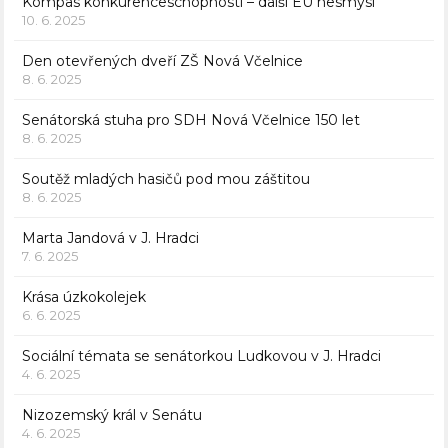
Kompas konkurenceschopnosti – další EU nesmysl
10. 6. 2025
Den otevřených dveří ZŠ Nová Včelnice
8. 6. 2025
Senátorská stuha pro SDH Nová Včelnice 150 let
8. 6. 2025
Soutěž mladých hasičů pod mou záštitou
8. 6. 2025
Marta Jandová v J. Hradci
7. 6. 2025
Krása úzkokolejek
6. 6. 2025
Sociální témata se senátorkou Ludkovou v J. Hradci
4. 6. 2025
Nizozemský král v Senátu
4. 6. 2025