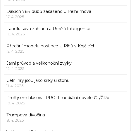
Dalších 784 dubů zasazeno u Pelhřimova
17. 4. 2025
Landfrasova zahrada a Umělá Inteligence
16. 4. 2025
Předání modelu hostince U Plhů v Kojčicích
12. 4. 2025
Jarní průvod a velikonoční zvyky
12. 4. 2025
Celní hry jsou jako sirky u stohu
11. 4. 2025
Proč jsem hlasoval PROTI mediální novele ČT/ČRo
10. 4. 2025
Trumpova divočina
8. 4. 2025