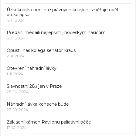
Úzkokolejka není na správných kolejích, směřuje opět
do kolapsu
4. 11. 2024
Předání medailí nejlepším jihočeským hasičům
3. 11. 2024
Opustil nás kolega senátor Kraus
2. 11. 2024
Otevření náhradní lávky
1. 11. 2024
Slavnostní 28.říjen v Praze
28. 10. 2024
Náhradní lávka konečně bude
23. 10. 2024
Základní kámen Pavilonu paliativní péče
17. 10. 2024