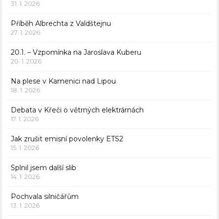
31. 1. 2026
Příběh Albrechta z Valdštejnu
27. 1. 2026
20.1. – Vzpomínka na Jaroslava Kuberu
20. 1. 2026
Na plese v Kamenici nad Lipou
18. 1. 2026
Debata v Křeči o větrných elektrárnách
17. 1. 2026
Jak zrušit emisní povolenky ETS2
15. 1. 2026
Splnil jsem další slib
14. 1. 2026
Pochvala silničářům
13. 1. 2026