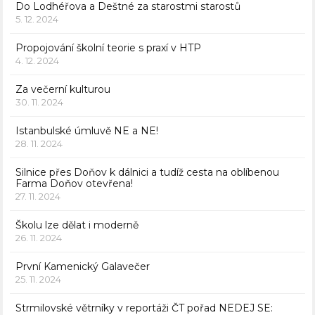
Do Lodhéřova a Deštné za starostmi starostů
5. 12. 2024
Propojování školní teorie s praxí v HTP
4. 12. 2024
Za večerní kulturou
30. 11. 2024
Istanbulské úmluvě NE a NE!
28. 11. 2024
Silnice přes Doňov k dálnici a tudíž cesta na oblíbenou
Farma Doňov otevřena!
27. 11. 2024
Školu lze dělat i moderně
26. 11. 2024
První Kamenický Galavečer
25. 11. 2024
Strmilovské větrníky v reportáži ČT pořad NEDEJ SE: