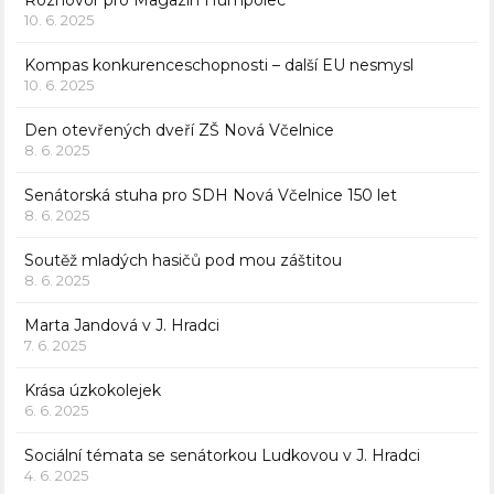
Rozhovor pro Magazín Humpolec
10. 6. 2025
Kompas konkurenceschopnosti – další EU nesmysl
10. 6. 2025
Den otevřených dveří ZŠ Nová Včelnice
8. 6. 2025
Senátorská stuha pro SDH Nová Včelnice 150 let
8. 6. 2025
Soutěž mladých hasičů pod mou záštitou
8. 6. 2025
Marta Jandová v J. Hradci
7. 6. 2025
Krása úzkokolejek
6. 6. 2025
Sociální témata se senátorkou Ludkovou v J. Hradci
4. 6. 2025