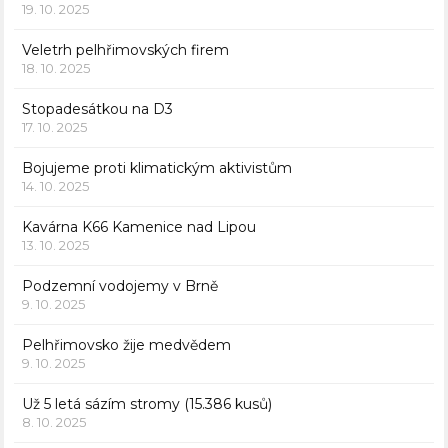
19. 10. 2025
Veletrh pelhřimovských firem
18. 10. 2025
Stopadesátkou na D3
17. 10. 2025
Bojujeme proti klimatickým aktivistům
14. 10. 2025
Kavárna K66 Kamenice nad Lipou
13. 10. 2025
Podzemní vodojemy v Brně
9. 10. 2025
Pelhřimovsko žije medvědem
9. 10. 2025
Už 5 letá sázím stromy (15.386 kusů)
8. 10. 2025