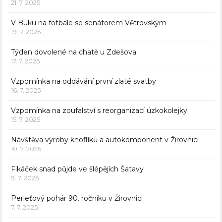
21. 7. 2025
V Buku na fotbale se senátorem Větrovským
19. 7. 2025
Týden dovolené na chatě u Zdešova
17. 7. 2025
Vzpomínka na oddávání první zlaté svatby
16. 7. 2025
Vzpomínka na zoufalství s reorganizací úzkokolejky
15. 7. 2025
Návštěva výroby knoflíků a autokomponent v Žirovnici
10. 7. 2025
Fikáček snad půjde ve šlépějích Šatavy
9. 7. 2025
Perleťový pohár 90. ročníku v Žirovnici
7. 7. 2025