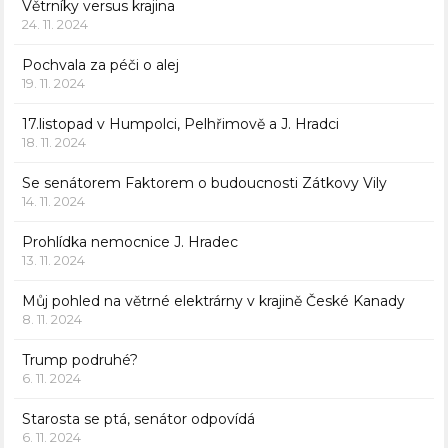
Větrníky versus krajina
24. 11. 2024
Pochvala za péči o alej
19. 11. 2024
17.listopad v Humpolci, Pelhřimově a J. Hradci
18. 11. 2024
Se senátorem Faktorem o budoucnosti Zátkovy Vily
14. 11. 2024
Prohlídka nemocnice J. Hradec
13. 11. 2024
Můj pohled na větrné elektrárny v krajině České Kanady
8. 11. 2024
Trump podruhé?
6. 11. 2024
Starosta se ptá, senátor odpovídá
6. 11. 2024