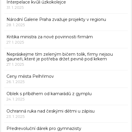
Interpelace kvůli úzkokolejce
31. 1. 2025
Národní Galerie Praha zvažuje projekty v regionu
28. 1. 2025
Kritika ministra za nové povinnosti firmám
27. 1. 2025
Nepráskejme tím zeleným bičem tolik, firmy nejsou
gauneři, které je potřeba držet pevně pod krkem
27. 1. 2025
Ceny města Pelhřimov
26. 1. 2025
Oblek s příběhem od kamarádů z gymplu
24. 1. 2025
Ochranná ruka nad českými dětmi u zápisu
23. 1. 2025
Předrevoluční dárek pro gymnazisty