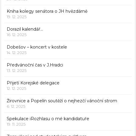
Kniha kolegy senátora o JH hvězdárně
19. 12. 2025
Dorazil kalendář…
16. 12. 2025
Dobešov – koncert v kostele
14. 12. 2025
Předvánoční čas v J.Hradci
13. 12. 2025
Přijetí Korejské delegace
12. 12. 2025
Žirovnice a Popelín soutěží o nejhezčí vánoční strom
6. 12. 2025
Spekulace iRozhlasu o mé kandidatuře
19. 11. 2025