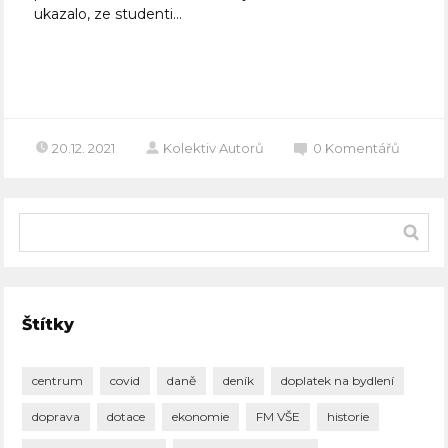
ukazalo, ze studenti...
Celý článek
20.12. 2021
Kolektiv Autorů
0
Komentářů
Štítky
centrum
covid
daně
deník
doplatek na bydlení
doprava
dotace
ekonomie
FM VŠE
historie