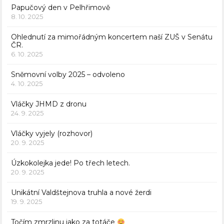
Papučový den v Pelhřimově
8. 10. 2025
Ohlednutí za mimořádným koncertem naší ZUŠ v Senátu
ČR.
6. 10. 2025
Sněmovní volby 2025 – odvoleno
4. 10. 2025
Vláčky JHMD z dronu
24. 9. 2025
Vláčky vyjely (rozhovor)
20. 9. 2025
Úzkokolejka jede! Po třech letech.
20. 9. 2025
Unikátní Valdštejnova truhla a nové žerdi
19. 9. 2025
Točím zmrzlinu jako za totáče