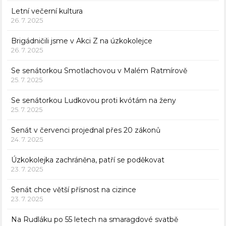
Letní večerní kultura
26. 7. 2025
Brigádničili jsme v Akci Z na úzkokolejce
26. 7. 2025
Se senátorkou Smotlachovou v Malém Ratmírově
25. 7. 2025
Se senátorkou Ludkovou proti kvótám na ženy
25. 7. 2025
Senát v červenci projednal přes 20 zákonů
24. 7. 2025
Úzkokolejka zachráněna, patří se poděkovat
23. 7. 2025
Senát chce větší přísnost na cizince
23. 7. 2025
Na Rudláku po 55 letech na smaragdové svatbě