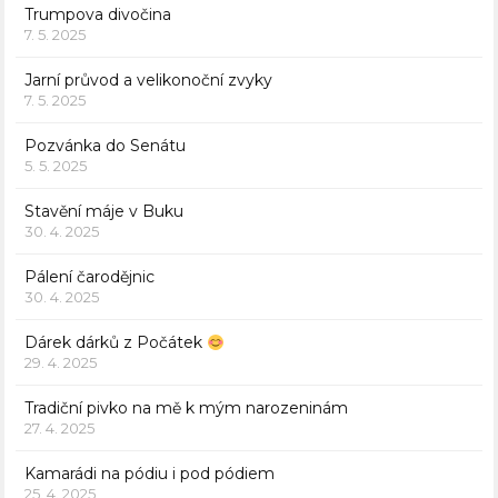
Trumpova divočina
7. 5. 2025
Jarní průvod a velikonoční zvyky
7. 5. 2025
Pozvánka do Senátu
5. 5. 2025
Stavění máje v Buku
30. 4. 2025
Pálení čarodějnic
30. 4. 2025
Dárek dárků z Počátek
29. 4. 2025
Tradiční pivko na mě k mým narozeninám
27. 4. 2025
Kamarádi na pódiu i pod pódiem
25. 4. 2025