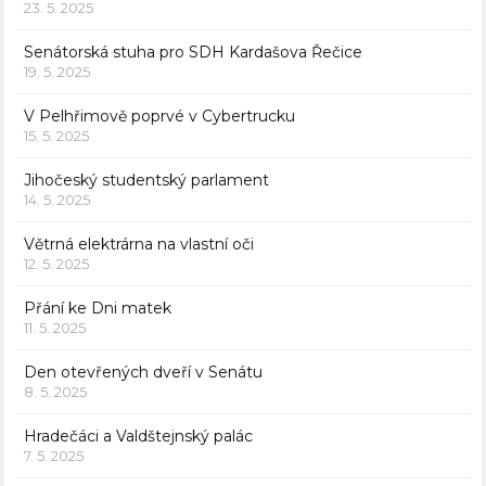
23. 5. 2025
Senátorská stuha pro SDH Kardašova Řečice
19. 5. 2025
V Pelhřimově poprvé v Cybertrucku
15. 5. 2025
Jihočeský studentský parlament
14. 5. 2025
Větrná elektrárna na vlastní oči
12. 5. 2025
Přání ke Dni matek
11. 5. 2025
Den otevřených dveří v Senátu
8. 5. 2025
Hradečáci a Valdštejnský palác
7. 5. 2025