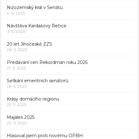
Nizozemský král v Senátu
4. 6. 2025
Návštěva Kardašovy Řečice
3. 6. 2025
20 let Jihočeské ZZS
28. 5. 2025
Předávání cen Rekordman roku 2025
27. 5. 2025
Setkání emeritních senátorů
26. 5. 2025
Krásy domácího regionu
25. 5. 2025
Majáles 2025
23. 5. 2025
Hlasoval jsem proti novému OPBH