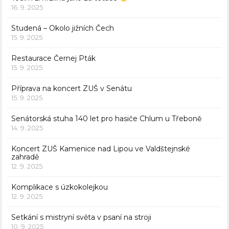
16. 9. 2025
Studená – Okolo jižních Čech
15. 9. 2025
Restaurace Černej Pták
15. 9. 2025
Příprava na koncert ZUŠ v Senátu
15. 9. 2025
Senátorská stuha 140 let pro hasiče Chlum u Třeboně
14. 9. 2025
Koncert ZUŠ Kamenice nad Lipou ve Valdštejnské
zahradě
12. 9. 2025
Komplikace s úzkokolejkou
12. 9. 2025
Setkání s mistryní světa v psaní na stroji
10. 9. 2025