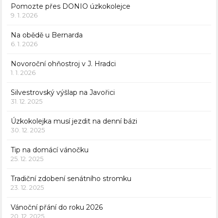
Pomozte přes DONIO úzkokolejce
9. 1. 2026
Na obědě u Bernarda
6. 1. 2026
Novoroční ohňostroj v J. Hradci
1. 1. 2026
Silvestrovský výšlap na Javořici
31. 12. 2025
Úzkokolejka musí jezdit na denní bázi
30. 12. 2025
Tip na domácí vánočku
25. 12. 2025
Tradiční zdobení senátního stromku
23. 12. 2025
Vánoční přání do roku 2026
20. 12. 2025