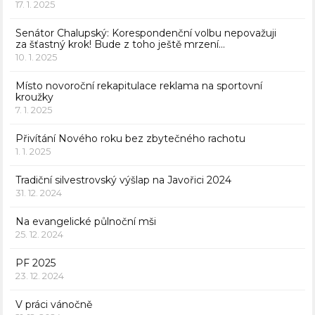
17. 1. 2025
Senátor Chalupský: Korespondenční volbu nepovažuji
za šťastný krok! Bude z toho ještě mrzení…
10. 1. 2025
Místo novoroční rekapitulace reklama na sportovní
kroužky
7. 1. 2025
Přivítání Nového roku bez zbytečného rachotu
1. 1. 2025
Tradiční silvestrovský výšlap na Javořici 2024
31. 12. 2024
Na evangelické půlnoční mši
25. 12. 2024
PF 2025
23. 12. 2024
V práci vánočně