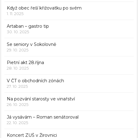
Když obec řeší křižovatku po svém
1. 11. 2025
Artaban – gastro tip
30. 10. 2025
Se seniory v Sokolovně
29. 10. 2025
Pietní akt 28.října
28. 10. 2025
V ČT o obchodních zónách
27. 10. 2025
Na pozvání starosty ve vinařství
26. 10. 2025
Já vysávám – Roman senátoroval
22. 10. 2025
Koncert ZUŠ v Žirovnici