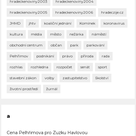
hradeckenoviny2003
hradeckenoviny2004
hradeckenoviny2005
hradeckenoviny2006
hradeczije.cz
JHMD
jhtv
koaliční jednání
Komínek
koronavirus
kultura
média
město
nežárka
náměstí
obchodní centrum
občan
park
parkování
Pelhřimov
podnikání
právo
příroda
rada
rozhlas
rozhledna
rozpočet
senát
sport
stavební zákon
volby
zastupitelstvo
školství
životní prostředí
žurnál
a
Cena Pelhřimova pro Zuzku Havlovou