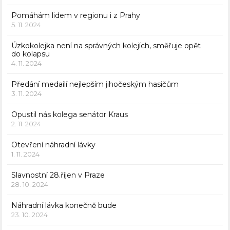
Pomáhám lidem v regionu i z Prahy
5. 11. 2024
Úzkokolejka není na správných kolejích, směřuje opět
do kolapsu
4. 11. 2024
Předání medailí nejlepším jihočeským hasičům
3. 11. 2024
Opustil nás kolega senátor Kraus
2. 11. 2024
Otevření náhradní lávky
1. 11. 2024
Slavnostní 28.říjen v Praze
28. 10. 2024
Náhradní lávka konečně bude
23. 10. 2024