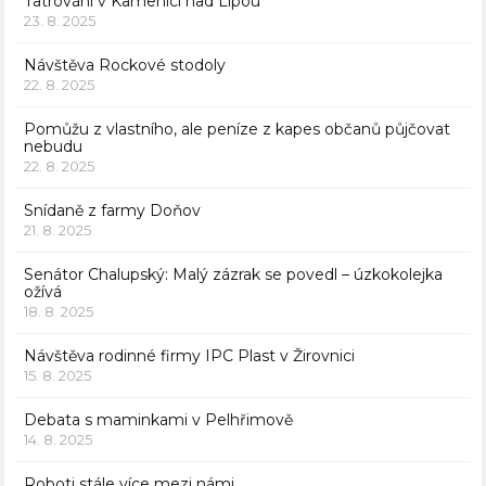
Tatrování v Kamenici nad Lipou
23. 8. 2025
Návštěva Rockové stodoly
22. 8. 2025
Pomůžu z vlastního, ale peníze z kapes občanů půjčovat
nebudu
22. 8. 2025
Snídaně z farmy Doňov
21. 8. 2025
Senátor Chalupský: Malý zázrak se povedl – úzkokolejka
ožívá
18. 8. 2025
Návštěva rodinné firmy IPC Plast v Žirovnici
15. 8. 2025
Debata s maminkami v Pelhřimově
14. 8. 2025
Roboti stále více mezi námi