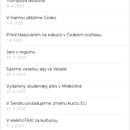
Trumpova divočina
8. 4. 2025
V Hamru uklízíme Česko
5. 4. 2025
Před hlasováním na exkurzi v Českém rozhlasu
1. 4. 2025
Jaro v regionu
30. 3. 2025
Sázíme veselou alej ve Veselé
29. 3. 2025
Vydařený studenský ples v Mrákotíně
23. 3. 2025
V Senátu požadujeme změnu kurzu EU
20. 3. 2025
V elektroTAXI za kulturou
17. 3. 2025