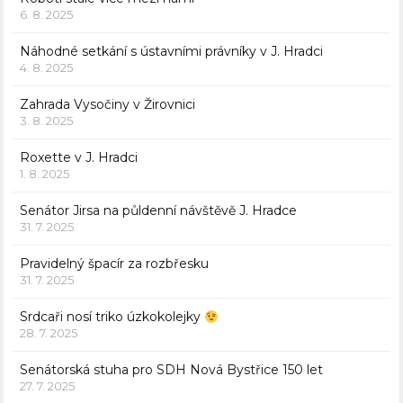
6. 8. 2025
Náhodné setkání s ústavními právníky v J. Hradci
4. 8. 2025
Zahrada Vysočiny v Žirovnici
3. 8. 2025
Roxette v J. Hradci
1. 8. 2025
Senátor Jirsa na půldenní návštěvě J. Hradce
31. 7. 2025
Pravidelný špacír za rozbřesku
31. 7. 2025
Srdcaři nosí triko úzkokolejky
28. 7. 2025
Senátorská stuha pro SDH Nová Bystřice 150 let
27. 7. 2025