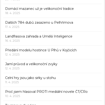
Domácí mazanec už je velikonoční tradice
18. 4. 2025
Dalších 784 dubů zasazeno u Pelhřimova
17. 4. 2025
Landfrasova zahrada a Umělá Inteligence
16. 4. 2025
Předání modelu hostince U Plhů v Kojčicích
12. 4. 2025
Jarní průvod a velikonoční zvyky
12. 4. 2025
Celní hry jsou jako sirky u stohu
11. 4. 2025
Proč jsem hlasoval PROTI mediální novele ČT/ČRo
10. 4. 2025