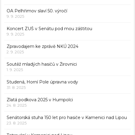
OA Pelhřimov slaví 50. výročí
9. 9. 2025
Koncert ZUŠ v Senátu pod mou záštitou
9. 9. 2025
Zpravodajem ke zprávě NKÚ 2024
2. 9. 2025
Soutěž mladých hasičů v Žirovnici
1. 9. 2025
Studená, Horní Pole úpravna vody
31. 8. 2025
Zlatá podkova 2025 v Humpolci
24. 8. 2025
Senátorská stuha 150 let pro hasiče v Kamenici nad Lipou
23. 8. 2025