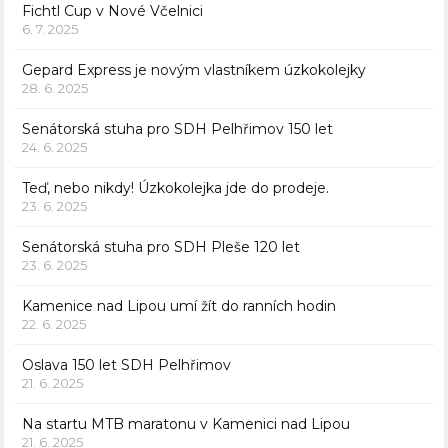
Fichtl Cup v Nové Včelnici
6. 7. 2025
Gepard Express je novým vlastníkem úzkokolejky
28. 6. 2025
Senátorská stuha pro SDH Pelhřimov 150 let
24. 6. 2025
Teď, nebo nikdy! Úzkokolejka jde do prodeje.
23. 6. 2025
Senátorská stuha pro SDH Pleše 120 let
23. 6. 2025
Kamenice nad Lipou umí žít do ranních hodin
22. 6. 2025
Oslava 150 let SDH Pelhřimov
21. 6. 2025
Na startu MTB maratonu v Kamenici nad Lipou
21. 6. 2025