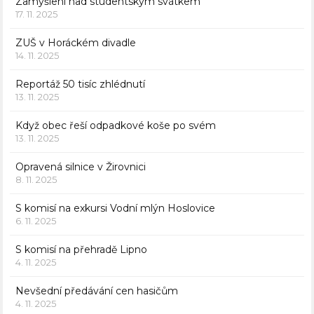
Zamyšlení nad studentským svátkem
17. 11. 2025
ZUŠ v Horáckém divadle
14. 11. 2025
Reportáž 50 tisíc zhlédnutí
13. 11. 2025
Když obec řeší odpadkové koše po svém
13. 11. 2025
Opravená silnice v Žirovnici
8. 11. 2025
S komisí na exkursi Vodní mlýn Hoslovice
6. 11. 2025
S komisí na přehradě Lipno
4. 11. 2025
Nevšední předávání cen hasičům
4. 11. 2025