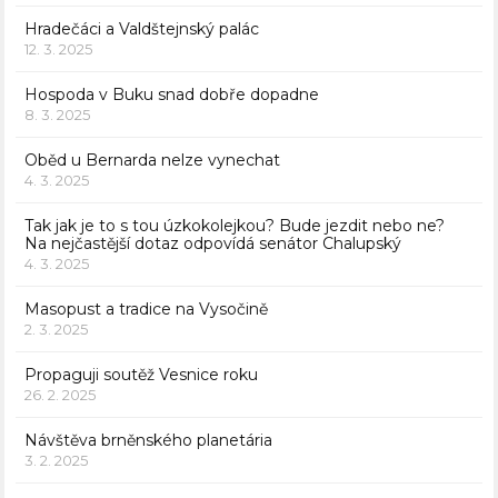
Hradečáci a Valdštejnský palác
12. 3. 2025
Hospoda v Buku snad dobře dopadne
8. 3. 2025
Oběd u Bernarda nelze vynechat
4. 3. 2025
Tak jak je to s tou úzkokolejkou? Bude jezdit nebo ne?
Na nejčastější dotaz odpovídá senátor Chalupský
4. 3. 2025
Masopust a tradice na Vysočině
2. 3. 2025
Propaguji soutěž Vesnice roku
26. 2. 2025
Návštěva brněnského planetária
3. 2. 2025