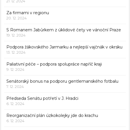
21. 12. 2024
Za firmami v regionu
20. 12. 2024
S Romanem Jabůrkem z úklidové čety ve vánoční Praze
19. 12. 2024
Podpora žákovského Jarmarku a nejlepší vajčnák v okrsku
13. 12. 2024
Paliativní péče – podpora spolupráce napříč kraji
9. 12. 2024
Senátorský bonus na podporu gentlemanského fotbalu
7. 12. 2024
Předseda Senátu potřetí v J. Hradci
6. 12. 2024
Reorganizační plán úzkokolejky jde do krachu
6. 12. 2024