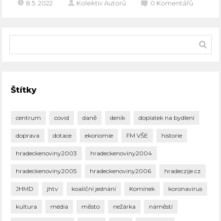
8.5. 2022
Kolektiv Autorů
0
Komentářů
Štítky
centrum
covid
daně
deník
doplatek na bydlení
doprava
dotace
ekonomie
FM VŠE
historie
hradeckenoviny2003
hradeckenoviny2004
hradeckenoviny2005
hradeckenoviny2006
hradeczije.cz
JHMD
jhtv
koaliční jednání
Komínek
koronavirus
kultura
média
město
nežárka
náměstí