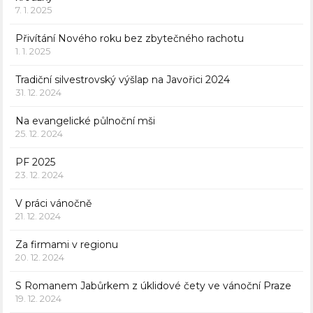
7. 1. 2025
Přivítání Nového roku bez zbytečného rachotu
1. 1. 2025
Tradiční silvestrovský výšlap na Javořici 2024
31. 12. 2024
Na evangelické půlnoční mši
25. 12. 2024
PF 2025
23. 12. 2024
V práci vánočně
21. 12. 2024
Za firmami v regionu
20. 12. 2024
S Romanem Jabůrkem z úklidové čety ve vánoční Praze
19. 12. 2024