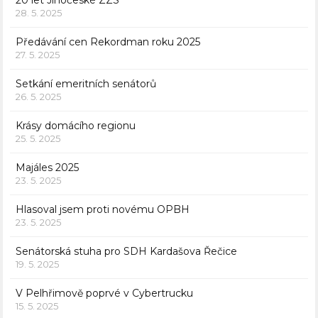
20 let Jihočeské ZZS
28. 5. 2025
Předávání cen Rekordman roku 2025
27. 5. 2025
Setkání emeritních senátorů
26. 5. 2025
Krásy domácího regionu
25. 5. 2025
Majáles 2025
23. 5. 2025
Hlasoval jsem proti novému OPBH
23. 5. 2025
Senátorská stuha pro SDH Kardašova Řečice
19. 5. 2025
V Pelhřimově poprvé v Cybertrucku
15. 5. 2025