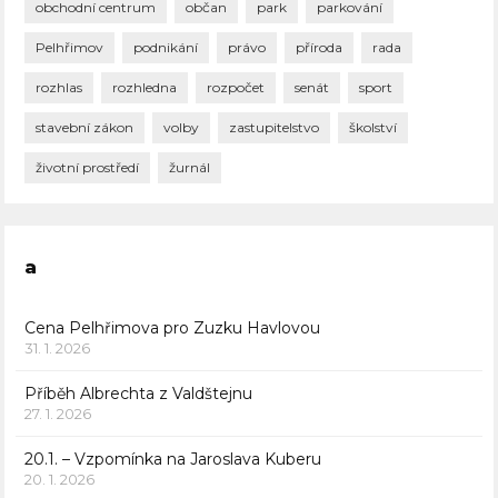
obchodní centrum
občan
park
parkování
Pelhřimov
podnikání
právo
příroda
rada
rozhlas
rozhledna
rozpočet
senát
sport
stavební zákon
volby
zastupitelstvo
školství
životní prostředí
žurnál
a
Cena Pelhřimova pro Zuzku Havlovou
31. 1. 2026
Příběh Albrechta z Valdštejnu
27. 1. 2026
20.1. – Vzpomínka na Jaroslava Kuberu
20. 1. 2026