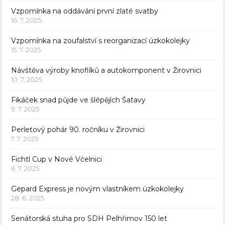
Vzpomínka na oddávání první zlaté svatby
16. 7. 2025
Vzpomínka na zoufalství s reorganizací úzkokolejky
15. 7. 2025
Návštěva výroby knoflíků a autokomponent v Žirovnici
10. 7. 2025
Fikáček snad půjde ve šlépějích Šatavy
9. 7. 2025
Perleťový pohár 90. ročníku v Žirovnici
7. 7. 2025
Fichtl Cup v Nové Včelnici
6. 7. 2025
Gepard Express je novým vlastníkem úzkokolejky
28. 6. 2025
Senátorská stuha pro SDH Pelhřimov 150 let