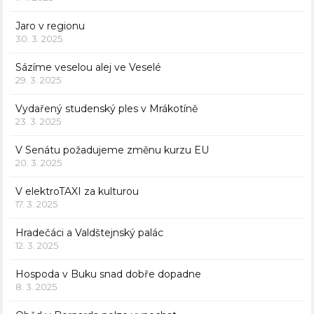
Jaro v regionu
30. 3. 2025
Sázíme veselou alej ve Veselé
29. 3. 2025
Vydařený studenský ples v Mrákotíně
23. 3. 2025
V Senátu požadujeme změnu kurzu EU
20. 3. 2025
V elektroTAXI za kulturou
17. 3. 2025
Hradečáci a Valdštejnský palác
12. 3. 2025
Hospoda v Buku snad dobře dopadne
8. 3. 2025