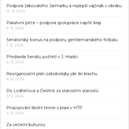
Podpora žákovského Jarmarku a nejlepší vajčnák v okrsku
13. 12. 2024
Paliativní péče – podpora spolupráce napříč kraji
9. 12. 2024
Senátorský bonus na podporu gentlemanského fotbalu
7. 12. 2024
Předseda Senátu potřetí v J. Hradci
6. 12. 2024
Reorganizační plán úzkokolejky jde do krachu
6. 12. 2024
Do Lodhéřova a Deštné za starostmi starostů
5. 12. 2024
Propojování školní teorie s praxí v HTP
4. 12. 2024
Za večerní kulturou