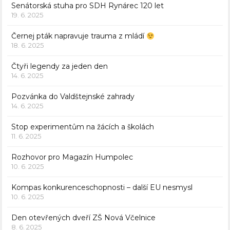
Senátorská stuha pro SDH Rynárec 120 let
19. 6. 2025
Černej pták napravuje trauma z mládí
18. 6. 2025
Čtyři legendy za jeden den
14. 6. 2025
Pozvánka do Valdštejnské zahrady
14. 6. 2025
Stop experimentům na žácích a školách
11. 6. 2025
Rozhovor pro Magazín Humpolec
10. 6. 2025
Kompas konkurenceschopnosti – další EU nesmysl
10. 6. 2025
Den otevřených dveří ZŠ Nová Včelnice
8. 6. 2025