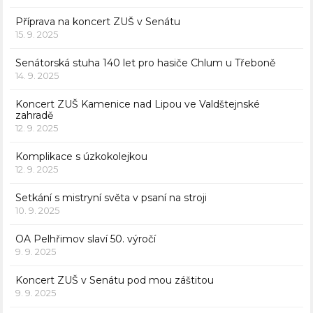
Příprava na koncert ZUŠ v Senátu
15. 9. 2025
Senátorská stuha 140 let pro hasiče Chlum u Třeboně
14. 9. 2025
Koncert ZUŠ Kamenice nad Lipou ve Valdštejnské
zahradě
12. 9. 2025
Komplikace s úzkokolejkou
12. 9. 2025
Setkání s mistryní světa v psaní na stroji
10. 9. 2025
OA Pelhřimov slaví 50. výročí
9. 9. 2025
Koncert ZUŠ v Senátu pod mou záštitou
9. 9. 2025