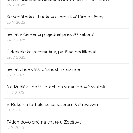
25. 7. 2025
Se senátorkou Ludkovou proti kvótám na ženy
25. 7. 2025
Senát v červenci projednal přes 20 zákonů
24. 7. 2025
Úzkokolejka zachráněna, patří se poděkovat
23. 7. 2025
Senát chce větší přísnost na cizince
23. 7. 2025
Na Rudláku po 55 letech na smaragdové svatbě
21. 7. 2025
V Buku na fotbale se senátorem Větrovským
19. 7. 2025
Týden dovolené na chatě u Zdešova
17. 7. 2025