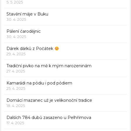
5. 5. 2025
Stavění máje v Buku
30. 4. 2025
Pálení čarodějnic
30. 4. 2025
Dárek dárků z Počátek
29. 4. 2025
Tradiční pivko na mě k mým narozeninám
27. 4. 2025
Kamarádi na pódiu i pod pódiem
25. 4. 2025
Domácí mazanec už je velikonoční tradice
18. 4. 2025
Dalších 784 dubů zasazeno u Pelhřimova
17. 4. 2025