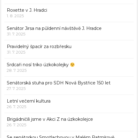
Roxette v J. Hradci
1. 8. 2025
Senátor Jirsa na půldenní návštěvě J. Hradce
31. 7. 2025
Pravidelný špacír za rozbřesku
31. 7. 2025
Srdcaři nosí triko úzkokolejky
28. 7. 2025
Senátorská stuha pro SDH Nová Bystřice 150 let
27. 7. 2025
Letní večerní kultura
26. 7. 2025
Brigádničili jsme v Akci Z na úzkokolejce
26. 7. 2025
Se senátorkou Smotlachovou v Malém Ratmírově