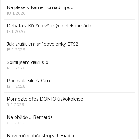
Na plese v Kamenici nad Lipou
18. 1. 2026
Debata v Křeči o větrných elektrárnách
17. 1. 2026
Jak zrušit emisní povolenky ETS2
15. 1. 2026
Splnil jsem další slib
14. 1. 2026
Pochvala silničářům
13. 1. 2026
Pomozte přes DONIO úzkokolejce
9. 1. 2026
Na obědě u Bernarda
6. 1. 2026
Novoroční ohňostroj v J. Hradci