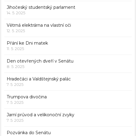
Jihočeský studentský parlament
14. 5. 2025
Větrná elektrárna na vlastní oči
12. 5. 2025
Přání ke Dni matek
11. 5. 2025
Den otevřených dveří v Senátu
8. 5. 2025
Hradečáci a Valdštejnský palác
7. 5. 2025
Trumpova divočina
7. 5. 2025
Jarní průvod a velikonoční zvyky
7. 5. 2025
Pozvánka do Senátu