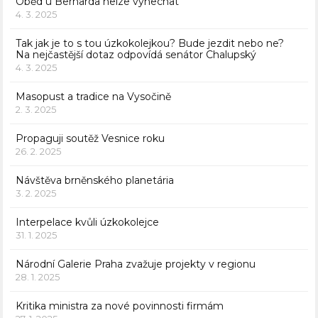
Oběd u Bernarda nelze vynechat
4. 3. 2025
Tak jak je to s tou úzkokolejkou? Bude jezdit nebo ne?
Na nejčastější dotaz odpovídá senátor Chalupský
4. 3. 2025
Masopust a tradice na Vysočině
2. 3. 2025
Propaguji soutěž Vesnice roku
26. 2. 2025
Návštěva brněnského planetária
3. 2. 2025
Interpelace kvůli úzkokolejce
31. 1. 2025
Národní Galerie Praha zvažuje projekty v regionu
28. 1. 2025
Kritika ministra za nové povinnosti firmám