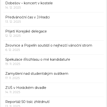
Dobešov – koncert v kostele
14. 12. 2025
Předvánoční čas v J.Hradci
13. 12. 2025
Přijetí Korejské delegace
12. 12. 2025
Žirovnice a Popelín soutěží o nejhezčí vánoční strom
6. 12. 2025
Spekulace iRozhlasu o mé kandidatuře
19. 11. 2025
Zamyšlení nad studentským svátkem
17. 11. 2025
ZUŠ v Horáckém divadle
14. 11. 2025
Reportáž 50 tisíc zhlédnutí
13. 11. 2025