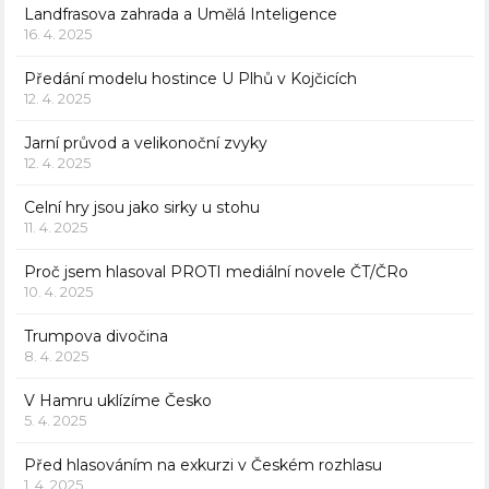
Landfrasova zahrada a Umělá Inteligence
16. 4. 2025
Předání modelu hostince U Plhů v Kojčicích
12. 4. 2025
Jarní průvod a velikonoční zvyky
12. 4. 2025
Celní hry jsou jako sirky u stohu
11. 4. 2025
Proč jsem hlasoval PROTI mediální novele ČT/ČRo
10. 4. 2025
Trumpova divočina
8. 4. 2025
V Hamru uklízíme Česko
5. 4. 2025
Před hlasováním na exkurzi v Českém rozhlasu
1. 4. 2025