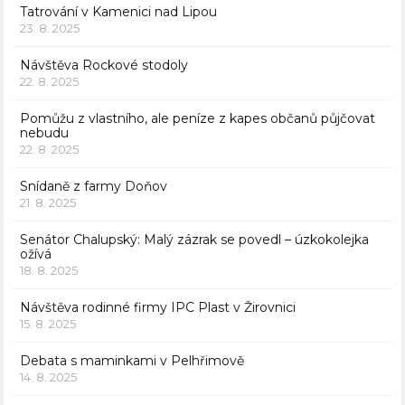
Tatrování v Kamenici nad Lipou
23. 8. 2025
Návštěva Rockové stodoly
22. 8. 2025
Pomůžu z vlastního, ale peníze z kapes občanů půjčovat
nebudu
22. 8. 2025
Snídaně z farmy Doňov
21. 8. 2025
Senátor Chalupský: Malý zázrak se povedl – úzkokolejka
ožívá
18. 8. 2025
Návštěva rodinné firmy IPC Plast v Žirovnici
15. 8. 2025
Debata s maminkami v Pelhřimově
14. 8. 2025