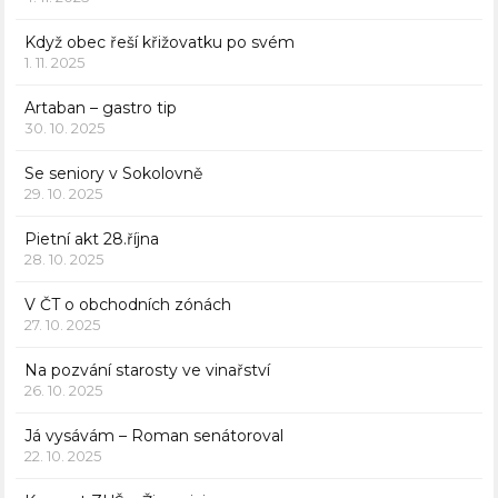
Když obec řeší křižovatku po svém
1. 11. 2025
Artaban – gastro tip
30. 10. 2025
Se seniory v Sokolovně
29. 10. 2025
Pietní akt 28.října
28. 10. 2025
V ČT o obchodních zónách
27. 10. 2025
Na pozvání starosty ve vinařství
26. 10. 2025
Já vysávám – Roman senátoroval
22. 10. 2025