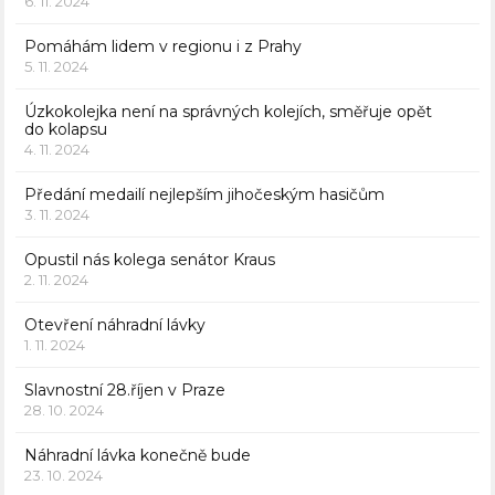
6. 11. 2024
Pomáhám lidem v regionu i z Prahy
5. 11. 2024
Úzkokolejka není na správných kolejích, směřuje opět
do kolapsu
4. 11. 2024
Předání medailí nejlepším jihočeským hasičům
3. 11. 2024
Opustil nás kolega senátor Kraus
2. 11. 2024
Otevření náhradní lávky
1. 11. 2024
Slavnostní 28.říjen v Praze
28. 10. 2024
Náhradní lávka konečně bude
23. 10. 2024