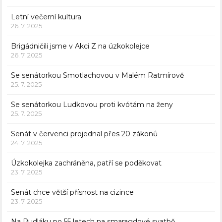
Letní večerní kultura
26. 7. 2025
Brigádničili jsme v Akci Z na úzkokolejce
26. 7. 2025
Se senátorkou Smotlachovou v Malém Ratmírově
25. 7. 2025
Se senátorkou Ludkovou proti kvótám na ženy
25. 7. 2025
Senát v červenci projednal přes 20 zákonů
24. 7. 2025
Úzkokolejka zachráněna, patří se poděkovat
23. 7. 2025
Senát chce větší přísnost na cizince
23. 7. 2025
Na Rudláku po 55 letech na smaragdové svatbě