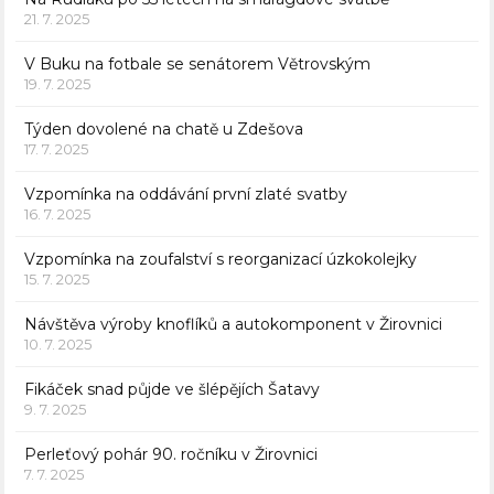
21. 7. 2025
V Buku na fotbale se senátorem Větrovským
19. 7. 2025
Týden dovolené na chatě u Zdešova
17. 7. 2025
Vzpomínka na oddávání první zlaté svatby
16. 7. 2025
Vzpomínka na zoufalství s reorganizací úzkokolejky
15. 7. 2025
Návštěva výroby knoflíků a autokomponent v Žirovnici
10. 7. 2025
Fikáček snad půjde ve šlépějích Šatavy
9. 7. 2025
Perleťový pohár 90. ročníku v Žirovnici
7. 7. 2025