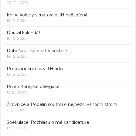
20. 12. 2025
Kniha kolegy senátora o JH hvězdárně
19. 12. 2025
Dorazil kalendář…
16. 12. 2025
Dobešov – koncert v kostele
14. 12. 2025
Předvánoční čas v J.Hradci
13. 12. 2025
Přijetí Korejské delegace
12. 12. 2025
Žirovnice a Popelín soutěží o nejhezčí vánoční strom
6. 12. 2025
Spekulace iRozhlasu o mé kandidatuře
19. 11. 2025