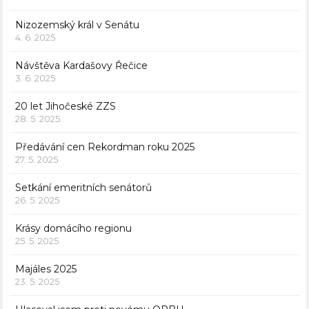
Nizozemský král v Senátu
4. 6. 2025
Návštěva Kardašovy Řečice
3. 6. 2025
20 let Jihočeské ZZS
28. 5. 2025
Předávání cen Rekordman roku 2025
27. 5. 2025
Setkání emeritních senátorů
26. 5. 2025
Krásy domácího regionu
25. 5. 2025
Majáles 2025
23. 5. 2025