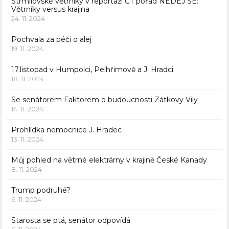
Strmilovské větrníky v reportáži ČT pořad NEDEJ SE:
Větrníky versus krajina
24. 11. 2024
Pochvala za péči o alej
19. 11. 2024
17.listopad v Humpolci, Pelhřimově a J. Hradci
18. 11. 2024
Se senátorem Faktorem o budoucnosti Zátkovy Vily
14. 11. 2024
Prohlídka nemocnice J. Hradec
13. 11. 2024
Můj pohled na větrné elektrárny v krajině České Kanady
8. 11. 2024
Trump podruhé?
6. 11. 2024
Starosta se ptá, senátor odpovídá