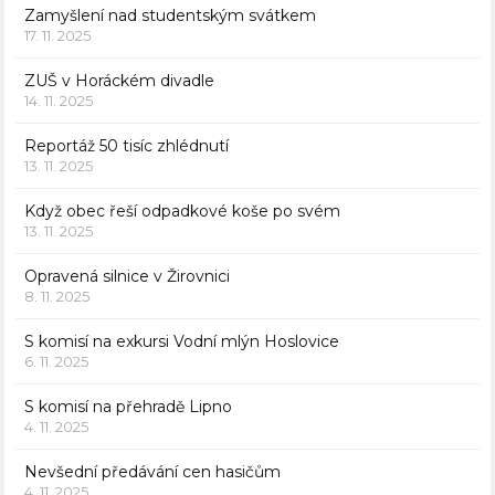
Zamyšlení nad studentským svátkem
17. 11. 2025
ZUŠ v Horáckém divadle
14. 11. 2025
Reportáž 50 tisíc zhlédnutí
13. 11. 2025
Když obec řeší odpadkové koše po svém
13. 11. 2025
Opravená silnice v Žirovnici
8. 11. 2025
S komisí na exkursi Vodní mlýn Hoslovice
6. 11. 2025
S komisí na přehradě Lipno
4. 11. 2025
Nevšední předávání cen hasičům
4. 11. 2025