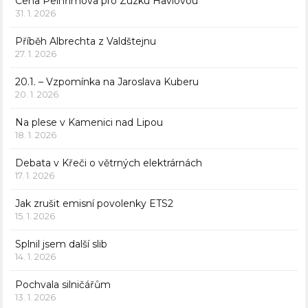
Cena Pelhřimova pro Zuzku Havlovou
31. 1. 2026
Příběh Albrechta z Valdštejnu
27. 1. 2026
20.1. – Vzpomínka na Jaroslava Kuberu
20. 1. 2026
Na plese v Kamenici nad Lipou
18. 1. 2026
Debata v Křeči o větrných elektrárnách
17. 1. 2026
Jak zrušit emisní povolenky ETS2
15. 1. 2026
Splnil jsem další slib
14. 1. 2026
Pochvala silničářům
13. 1. 2026