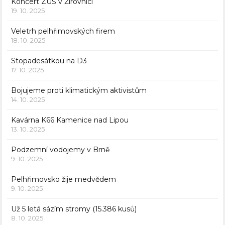
Koncert ZUŠ v Žirovnici
19. 10. 2025
Veletrh pelhřimovských firem
18. 10. 2025
Stopadesátkou na D3
17. 10. 2025
Bojujeme proti klimatickým aktivistům
14. 10. 2025
Kavárna K66 Kamenice nad Lipou
13. 10. 2025
Podzemní vodojemy v Brně
9. 10. 2025
Pelhřimovsko žije medvědem
9. 10. 2025
Už 5 letá sázím stromy (15.386 kusů)
8. 10. 2025