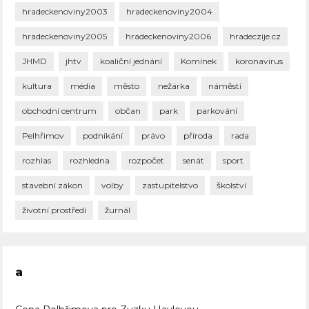
hradeckenoviny2003
hradeckenoviny2004
hradeckenoviny2005
hradeckenoviny2006
hradeczije.cz
JHMD
jhtv
koaliční jednání
Komínek
koronavirus
kultura
média
město
nežárka
náměstí
obchodní centrum
občan
park
parkování
Pelhřimov
podnikání
právo
příroda
rada
rozhlas
rozhledna
rozpočet
senát
sport
stavební zákon
volby
zastupitelstvo
školství
životní prostředí
žurnál
a