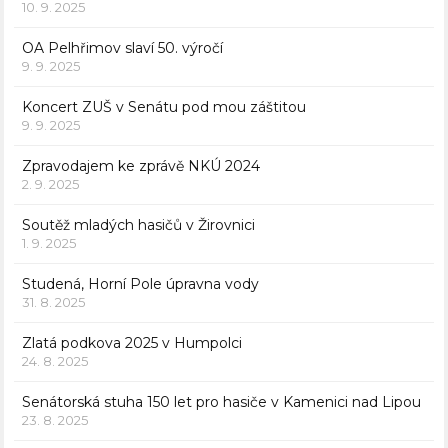
10. 9. 2025
OA Pelhřimov slaví 50. výročí
9. 9. 2025
Koncert ZUŠ v Senátu pod mou záštitou
9. 9. 2025
Zpravodajem ke zprávě NKÚ 2024
2. 9. 2025
Soutěž mladých hasičů v Žirovnici
1. 9. 2025
Studená, Horní Pole úpravna vody
31. 8. 2025
Zlatá podkova 2025 v Humpolci
24. 8. 2025
Senátorská stuha 150 let pro hasiče v Kamenici nad Lipou
23. 8. 2025