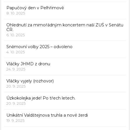
Papučový den v Pelhřimově
8. 10. 2025
Ohlednutí za mimořádným koncertem naší ZUŠ v Senátu
ČR.
6. 10. 2025
Sněmovní volby 2025 – odvoleno
4. 10. 2025
Vláčky JHMD z dronu
24. 9. 2025
Vláčky vyjely (rozhovor)
20. 9. 2025
Úzkokolejka jede! Po třech letech.
20. 9. 2025
Unikátní Valdštejnova truhla a nové žerdi
19. 9. 2025