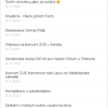
Točím zmrzlinu jako za totáče
16. 9. 2025
Studená – Okolo jižních Čech
15. 9. 2025
Restaurace Černej Pták
15. 9. 2025
Příprava na koncert ZUŠ v Senátu
15. 9. 2025
Senátorská stuha 140 let pro hasiče Chlum u Třeboně
14. 9. 2025
Koncert ZUŠ Kamenice nad Lipou ve Valdštejnské
zahradě
12. 9. 2025
Komplikace s úzkokolejkou
12. 9. 2025
Setkání s mistryní světa v psaní na stroji