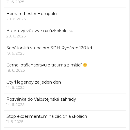
21. 6. 2025
Bernard Fest v Humpolci
20. 6. 2025
Bufetový vůz zve na úzkokolejku
20. 6. 2025
Senátorská stuha pro SDH Rynárec 120 let
19. 6. 2025
Černej pták napravuje trauma z mládí
18. 6. 2025
Čtyři legendy za jeden den
14. 6. 2025
Pozvánka do Valdštejnské zahrady
14. 6. 2025
Stop experimentům na žácích a školách
11. 6. 2025