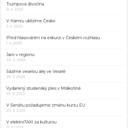
Trumpova divočina
8. 4. 2025
V Hamru uklízíme Česko
5. 4. 2025
Před hlasováním na exkurzi v Českém rozhlasu
1. 4. 2025
Jaro v regionu
30. 3. 2025
Sázíme veselou alej ve Veselé
29. 3. 2025
Vydařený studenský ples v Mrákotíně
23. 3. 2025
V Senátu požadujeme změnu kurzu EU
20. 3. 2025
V elektroTAXI za kulturou
17. 3. 2025