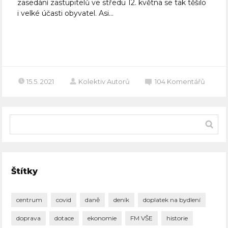
zasedání zastupitelů ve středu 12. května se tak těšilo
i velké účasti obyvatel. Asi...
Celý článek
15.5. 2021
Kolektiv Autorů
104
Komentářů
Štítky
centrum
covid
daně
deník
doplatek na bydlení
doprava
dotace
ekonomie
FM VŠE
historie