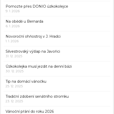
Pomozte přes DONIO úzkokolejce
9. 1. 2026
Na obědě u Bernarda
6. 1. 2026
Novoroční ohňostroj v J. Hradci
1. 1. 2026
Silvestrovský výšlap na Javořici
31. 12. 2025
Úzkokolejka musí jezdit na denní bázi
30. 12. 2025
Tip na domácí vánočku
25. 12. 2025
Tradiční zdobení senátního stromku
23. 12. 2025
Vánoční přání do roku 2026