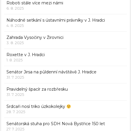
Roboti stále více mezi námi
6. 8. 2025
Náhodné setkání s ústavními právníky v J. Hradci
4. 8. 2025
Zahrada Vysočiny v Žirovnici
3. 8. 2025
Roxette v J. Hradci
1. 8. 2025
Senátor Jirsa na půldenní návštěvě J. Hradce
31. 7. 2025
Pravidelný špacír za rozbřesku
31. 7. 2025
Srdcaři nosí triko úzkokolejky
28. 7. 2025
Senátorská stuha pro SDH Nová Bystřice 150 let
27. 7. 2025