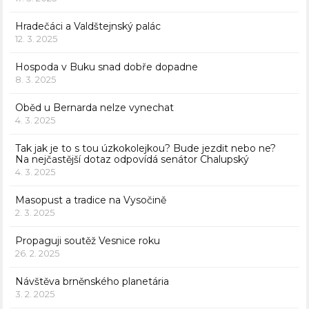
Hradečáci a Valdštejnský palác
12. 3. 2025
Hospoda v Buku snad dobře dopadne
8. 3. 2025
Oběd u Bernarda nelze vynechat
4. 3. 2025
Tak jak je to s tou úzkokolejkou? Bude jezdit nebo ne?
Na nejčastější dotaz odpovídá senátor Chalupský
4. 3. 2025
Masopust a tradice na Vysočině
2. 3. 2025
Propaguji soutěž Vesnice roku
26. 2. 2025
Návštěva brněnského planetária
3. 2. 2025