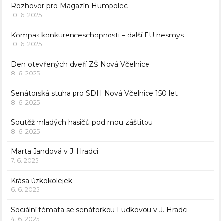
Rozhovor pro Magazín Humpolec
10. 6. 2025
Kompas konkurenceschopnosti – další EU nesmysl
10. 6. 2025
Den otevřených dveří ZŠ Nová Včelnice
8. 6. 2025
Senátorská stuha pro SDH Nová Včelnice 150 let
8. 6. 2025
Soutěž mladých hasičů pod mou záštitou
8. 6. 2025
Marta Jandová v J. Hradci
7. 6. 2025
Krása úzkokolejek
6. 6. 2025
Sociální témata se senátorkou Ludkovou v J. Hradci
4. 6. 2025