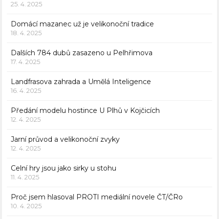
25. 4. 2025
Domácí mazanec už je velikonoční tradice
18. 4. 2025
Dalších 784 dubů zasazeno u Pelhřimova
17. 4. 2025
Landfrasova zahrada a Umělá Inteligence
16. 4. 2025
Předání modelu hostince U Plhů v Kojčicích
12. 4. 2025
Jarní průvod a velikonoční zvyky
12. 4. 2025
Celní hry jsou jako sirky u stohu
11. 4. 2025
Proč jsem hlasoval PROTI mediální novele ČT/ČRo
10. 4. 2025