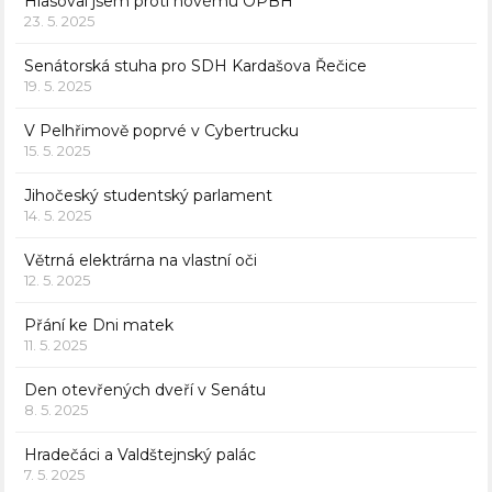
Hlasoval jsem proti novému OPBH
23. 5. 2025
Senátorská stuha pro SDH Kardašova Řečice
19. 5. 2025
V Pelhřimově poprvé v Cybertrucku
15. 5. 2025
Jihočeský studentský parlament
14. 5. 2025
Větrná elektrárna na vlastní oči
12. 5. 2025
Přání ke Dni matek
11. 5. 2025
Den otevřených dveří v Senátu
8. 5. 2025
Hradečáci a Valdštejnský palác
7. 5. 2025