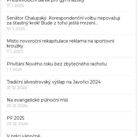
Předrevoluční dárek pro gymnazisty
17. 1. 2025
Senátor Chalupský: Korespondenční volbu nepovažuji
za šťastný krok! Bude z toho ještě mrzení…
10. 1. 2025
Místo novoroční rekapitulace reklama na sportovní
kroužky
7. 1. 2025
Přivítání Nového roku bez zbytečného rachotu
1. 1. 2025
Tradiční silvestrovský výšlap na Javořici 2024
31. 12. 2024
Na evangelické půlnoční mši
25. 12. 2024
PF 2025
23. 12. 2024
V práci vánočně