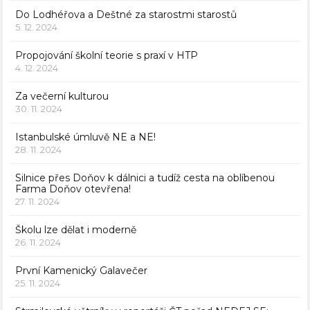
Do Lodhéřova a Deštné za starostmi starostů
5. 12. 2024
Propojování školní teorie s praxí v HTP
4. 12. 2024
Za večerní kulturou
30. 11. 2024
Istanbulské úmluvě NE a NE!
28. 11. 2024
Silnice přes Doňov k dálnici a tudíž cesta na oblíbenou
Farma Doňov otevřena!
27. 11. 2024
Školu lze dělat i moderně
26. 11. 2024
První Kamenický Galavečer
25. 11. 2024