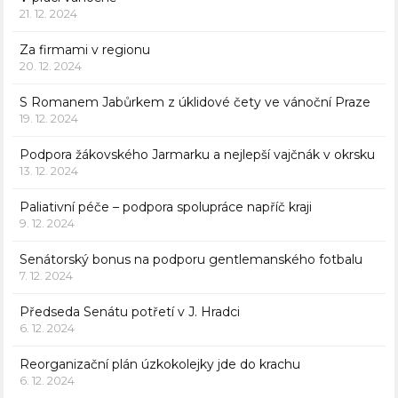
21. 12. 2024
Za firmami v regionu
20. 12. 2024
S Romanem Jabůrkem z úklidové čety ve vánoční Praze
19. 12. 2024
Podpora žákovského Jarmarku a nejlepší vajčnák v okrsku
13. 12. 2024
Paliativní péče – podpora spolupráce napříč kraji
9. 12. 2024
Senátorský bonus na podporu gentlemanského fotbalu
7. 12. 2024
Předseda Senátu potřetí v J. Hradci
6. 12. 2024
Reorganizační plán úzkokolejky jde do krachu
6. 12. 2024