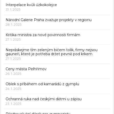
Interpelace kvůli úzkokolejce
31. 1. 2025
Národní Galerie Praha zvažuje projekty v regionu
28. 1. 2025
Kritika ministra za nové povinnosti firmám
27. 1. 2025
Nepráskejme tím zeleným bičem tolik, firmy nejsou
gauneři, které je potřeba držet pevně pod krkem
27. 1. 2025
Ceny města Pelhřimov
26. 1. 2025
Oblek s příběhem od kamarádů z gymplu
24. 1. 2025
Ochranná ruka nad českými dětmi u zápisu
23. 1. 2025