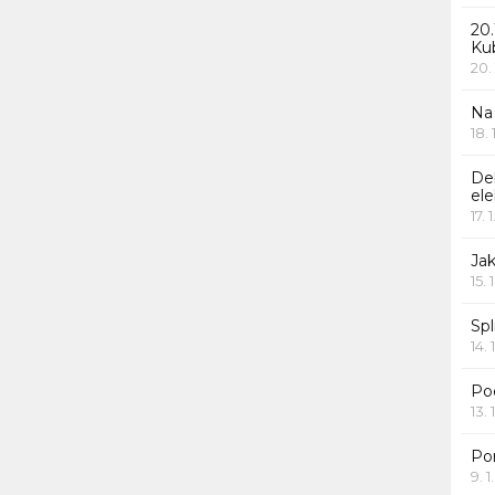
20.
Ku
20.
Na
18.
De
ele
17. 
Jak
15. 
Spl
14. 
Po
13. 
Po
9. 