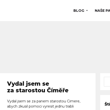
BLOG
NAŠE P
Vydal jsem se
za starostou Číměře
Vydal jsem se za panem starostou Cimere,
Št
abych zkusil pomoci vyresit jednu trabli