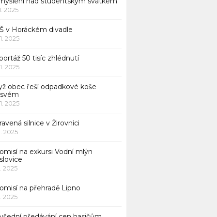
myšlení nad studentským svátkem
11. 2025
Š v Horáckém divadle
11. 2025
ortáž 50 tisíc zhlédnutí
11. 2025
yž obec řeší odpadkové koše
 svém
11. 2025
avená silnice v Žirovnici
1. 2025
omisí na exkursi Vodní mlýn
slovice
1. 2025
komisí na přehradě Lipno
1. 2025
všední předávání cen hasičům