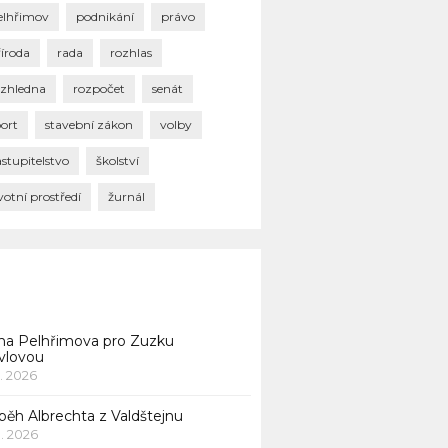
elhřimov
podnikání
právo
říroda
rada
rozhlas
ozhledna
rozpočet
senát
port
stavební zákon
volby
stupitelstvo
školství
votní prostředí
žurnál
na Pelhřimova pro Zuzku
vlovou
1. 2026
běh Albrechta z Valdštejnu
 1. 2026