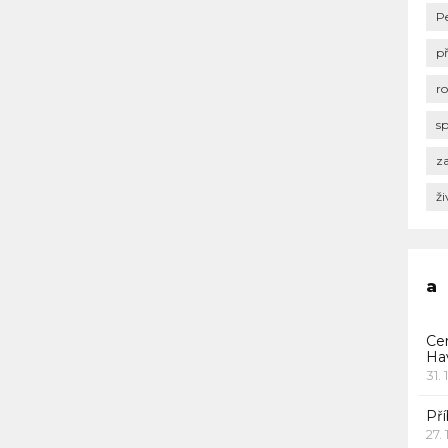
P
p
r
s
za
ži
a
Ce
Ha
31. 
Pří
27.