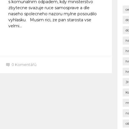
s komunalnim odpadem, kdy ministerstvo
zbytecne svazuje ruce samosprave a dle
c
naseho spolecneho nazoru mylne posoudilo
vyhlasku. Musim rici, ze pan starosta vse
d
velmi...
d
hi
Celý článek
h
h
0
Komentářů
h
J
K
m
n
o