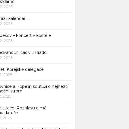
ězdárně
12. 2025
azil kalendář…
12. 2025
bešov – koncert v kostele
12. 2025
dvánoční čas v J.Hradci
12. 2025
jetí Korejské delegace
12. 2025
ovnice a Popelín soutěží o nejhezčí
noční strom
12. 2025
ekulace iRozhlasu o mé
ndidatuře
11. 2025