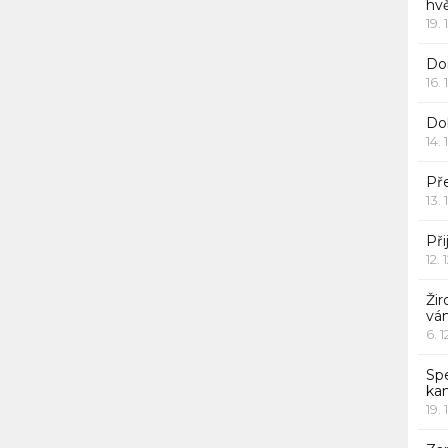
hv
19. 
Dor
16. 
Do
14. 
Pře
13. 
Při
12. 
Žir
vá
6. 
Sp
ka
19. 