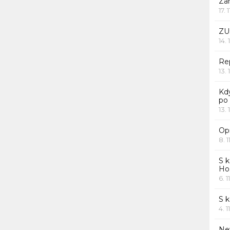
Za
17. 
ZU
14. 
Rep
13. 
Kd
po
13. 
Opr
8. 1
S k
Ho
6. 1
S 
4. 1
Ne