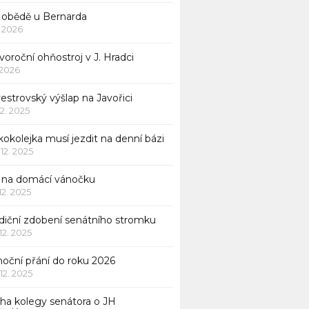
 obědě u Bernarda
1. 2026
oroční ohňostroj v J. Hradci
. 2026
vestrovský výšlap na Javořici
12. 2025
okolejka musí jezdit na denní bázi
 12. 2025
p na domácí vánočku
 12. 2025
adiční zdobení senátního stromku
 12. 2025
noční přání do roku 2026
 12. 2025
iha kolegy senátora o JH