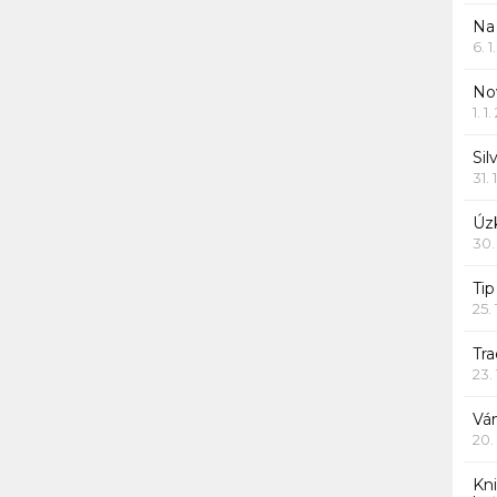
Na
6. 
Nov
1. 1
Sil
31. 
Úzk
30.
Ti
25.
Tr
23.
Vá
20.
Kn