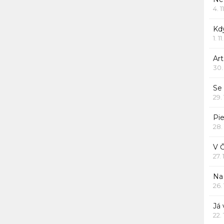
4. 1
Kd
1. 1
Art
30.
Se
29.
Pie
28.
V 
27.
Na 
26.
Já
22.