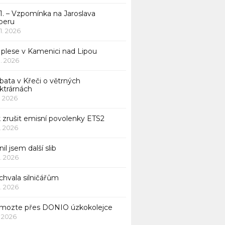
1. – Vzpomínka na Jaroslava
beru
 1. 2026
 plese v Kamenici nad Lipou
 1. 2026
bata v Křeči o větrných
ktrárnách
1. 2026
 zrušit emisní povolenky ETS2
1. 2026
nil jsem další slib
1. 2026
chvala silničářům
1. 2026
mozte přes DONIO úzkokolejce
1. 2026