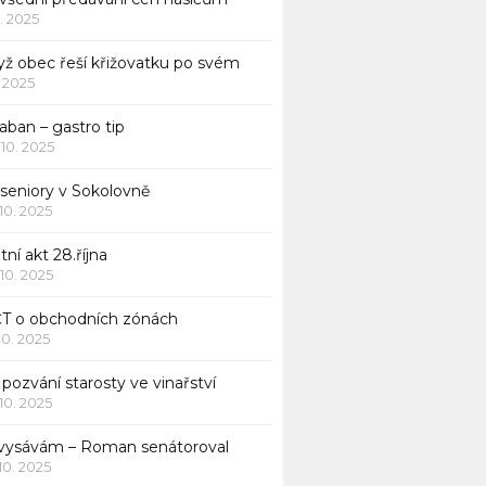
1. 2025
yž obec řeší křižovatku po svém
1. 2025
aban – gastro tip
 10. 2025
 seniory v Sokolovně
 10. 2025
tní akt 28.října
 10. 2025
ČT o obchodních zónách
 10. 2025
pozvání starosty ve vinařství
 10. 2025
 vysávám – Roman senátoroval
 10. 2025