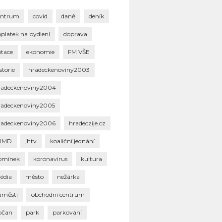
entrum
covid
daně
deník
oplatek na bydlení
doprava
otace
ekonomie
FM VŠE
storie
hradeckenoviny2003
radeckenoviny2004
radeckenoviny2005
radeckenoviny2006
hradeczije.cz
HMD
jhtv
koaliční jednání
omínek
koronavirus
kultura
édia
město
nežárka
áměstí
obchodní centrum
bčan
park
parkování