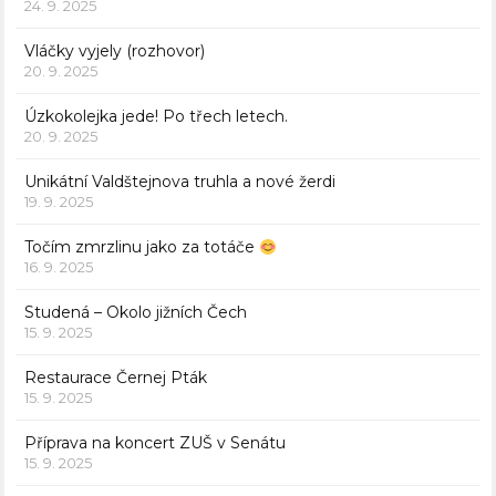
24. 9. 2025
Vláčky vyjely (rozhovor)
20. 9. 2025
Úzkokolejka jede! Po třech letech.
20. 9. 2025
Unikátní Valdštejnova truhla a nové žerdi
19. 9. 2025
Točím zmrzlinu jako za totáče
16. 9. 2025
Studená – Okolo jižních Čech
15. 9. 2025
Restaurace Černej Pták
15. 9. 2025
Příprava na koncert ZUŠ v Senátu
15. 9. 2025