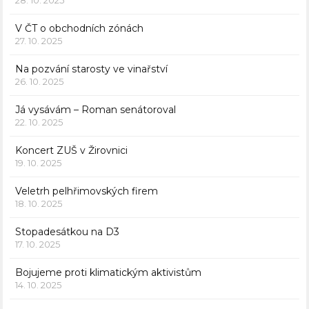
28. 10. 2025
V ČT o obchodních zónách
27. 10. 2025
Na pozvání starosty ve vinařství
26. 10. 2025
Já vysávám – Roman senátoroval
22. 10. 2025
Koncert ZUŠ v Žirovnici
19. 10. 2025
Veletrh pelhřimovských firem
18. 10. 2025
Stopadesátkou na D3
17. 10. 2025
Bojujeme proti klimatickým aktivistům
14. 10. 2025