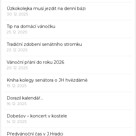
Úzkokolejka musí jezdit na denní bázi
30. 12. 2025
Tip na domácí vánočku
25. 12. 2025
Tradiční zdobení senátního stromku
23. 12. 2025
Vánoční přání do roku 2026
20. 12. 2025
Kniha kolegy senátora o JH hvězdárně
19. 12. 2025
Dorazil kalendář…
16. 12. 2025
Dobešov – koncert v kostele
14. 12. 2025
Předvánoční čas v J.Hradci