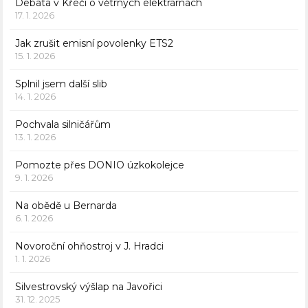
Debata v Křeči o větrných elektrárnách
17. 1. 2026
Jak zrušit emisní povolenky ETS2
15. 1. 2026
Splnil jsem další slib
14. 1. 2026
Pochvala silničářům
13. 1. 2026
Pomozte přes DONIO úzkokolejce
9. 1. 2026
Na obědě u Bernarda
6. 1. 2026
Novoroční ohňostroj v J. Hradci
1. 1. 2026
Silvestrovský výšlap na Javořici
31. 12. 2025