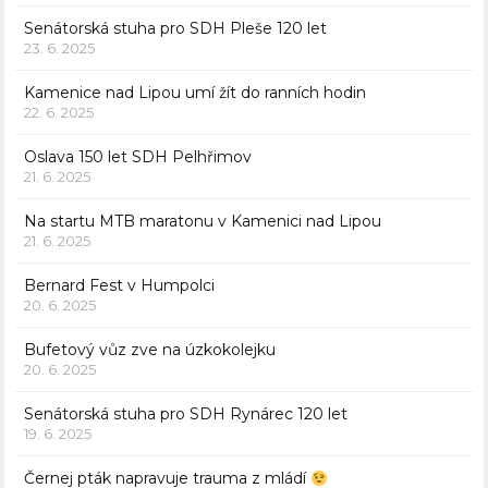
Senátorská stuha pro SDH Pleše 120 let
23. 6. 2025
Kamenice nad Lipou umí žít do ranních hodin
22. 6. 2025
Oslava 150 let SDH Pelhřimov
21. 6. 2025
Na startu MTB maratonu v Kamenici nad Lipou
21. 6. 2025
Bernard Fest v Humpolci
20. 6. 2025
Bufetový vůz zve na úzkokolejku
20. 6. 2025
Senátorská stuha pro SDH Rynárec 120 let
19. 6. 2025
Černej pták napravuje trauma z mládí