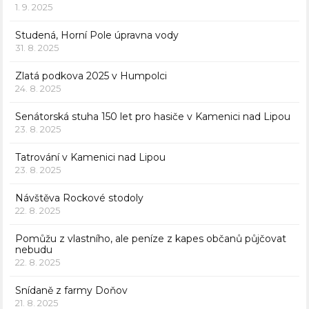
1. 9. 2025
Studená, Horní Pole úpravna vody
31. 8. 2025
Zlatá podkova 2025 v Humpolci
24. 8. 2025
Senátorská stuha 150 let pro hasiče v Kamenici nad Lipou
23. 8. 2025
Tatrování v Kamenici nad Lipou
23. 8. 2025
Návštěva Rockové stodoly
22. 8. 2025
Pomůžu z vlastního, ale peníze z kapes občanů půjčovat
nebudu
22. 8. 2025
Snídaně z farmy Doňov
21. 8. 2025