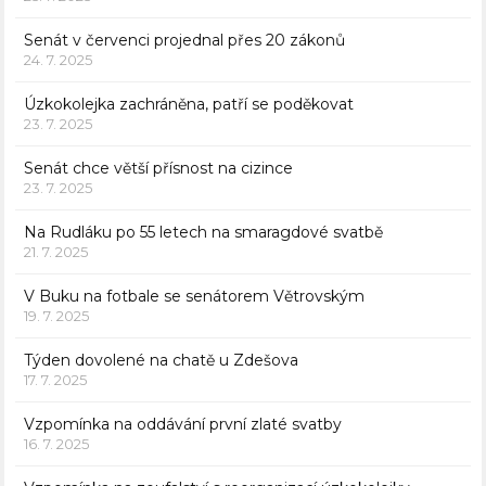
Senát v červenci projednal přes 20 zákonů
24. 7. 2025
Úzkokolejka zachráněna, patří se poděkovat
23. 7. 2025
Senát chce větší přísnost na cizince
23. 7. 2025
Na Rudláku po 55 letech na smaragdové svatbě
21. 7. 2025
V Buku na fotbale se senátorem Větrovským
19. 7. 2025
Týden dovolené na chatě u Zdešova
17. 7. 2025
Vzpomínka na oddávání první zlaté svatby
16. 7. 2025