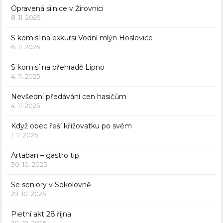
Opravená silnice v Žirovnici
8. 11. 2025
S komisí na exkursi Vodní mlýn Hoslovice
6. 11. 2025
S komisí na přehradě Lipno
4. 11. 2025
Nevšední předávání cen hasičům
4. 11. 2025
Když obec řeší křižovatku po svém
1. 11. 2025
Artaban – gastro tip
30. 10. 2025
Se seniory v Sokolovně
29. 10. 2025
Pietní akt 28.října