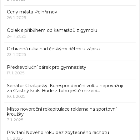
Ceny města Pelhřimov
26. 1. 2025
Oblek s příběhem od kamarádů z gymplu
24. 1. 2025
Ochranná ruka nad českými dětmi u zápisu
23. 1. 2025
Předrevoluční dárek pro gymnazisty
17. 1. 2025
Senátor Chalupský: Korespondenční volbu nepovažuji
za šťastný krok! Bude z toho ještě mrzení…
10. 1. 2025
Místo novoroční rekapitulace reklama na sportovní
kroužky
7. 1. 2025
Přivítání Nového roku bez zbytečného rachotu
1. 1. 2025