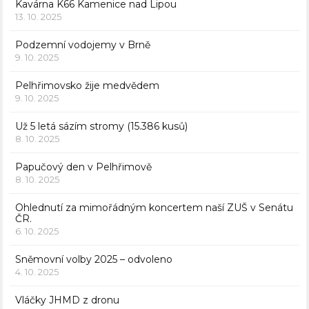
Kavárna K66 Kamenice nad Lipou
13. 10. 2025
Podzemní vodojemy v Brně
9. 10. 2025
Pelhřimovsko žije medvědem
9. 10. 2025
Už 5 letá sázím stromy (15.386 kusů)
8. 10. 2025
Papučový den v Pelhřimově
8. 10. 2025
Ohlednutí za mimořádným koncertem naší ZUŠ v Senátu
ČR.
6. 10. 2025
Sněmovní volby 2025 – odvoleno
4. 10. 2025
Vláčky JHMD z dronu