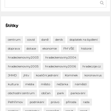
Štítky
centrum
covid
daně
deník
doplatek na bydlení
doprava
dotace
ekonomie
FM VŠE
historie
hradeckenoviny2003
hradeckenoviny2004
hradeckenoviny2005
hradeckenoviny2006
hradeczije.cz
JHMD
jhtv
koaliční jednání
Komínek
koronavirus
kultura
média
město
nežárka
náměstí
obchodní centrum
občan
park
parkování
Pelhřimov
podnikání
právo
příroda
rada
rozhlas
rozhledna
rozpočet
senát
sport