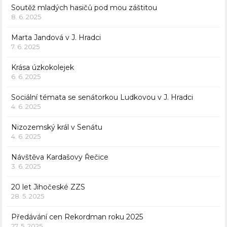
Soutěž mladých hasičů pod mou záštitou
8. 6. 2025
Marta Jandová v J. Hradci
7. 6. 2025
Krása úzkokolejek
6. 6. 2025
Sociální témata se senátorkou Ludkovou v J. Hradci
4. 6. 2025
Nizozemský král v Senátu
4. 6. 2025
Návštěva Kardašovy Řečice
3. 6. 2025
20 let Jihočeské ZZS
28. 5. 2025
Předávání cen Rekordman roku 2025
27. 5. 2025