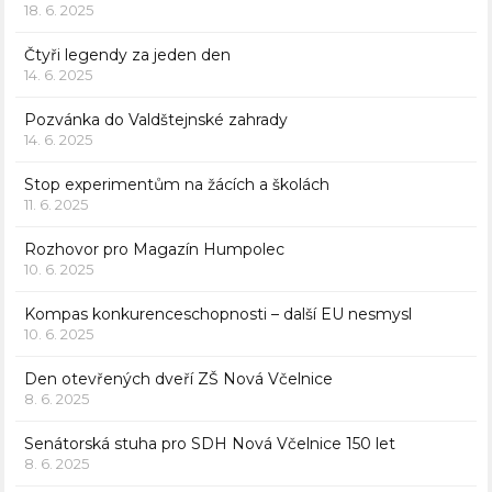
18. 6. 2025
Čtyři legendy za jeden den
14. 6. 2025
Pozvánka do Valdštejnské zahrady
14. 6. 2025
Stop experimentům na žácích a školách
11. 6. 2025
Rozhovor pro Magazín Humpolec
10. 6. 2025
Kompas konkurenceschopnosti – další EU nesmysl
10. 6. 2025
Den otevřených dveří ZŠ Nová Včelnice
8. 6. 2025
Senátorská stuha pro SDH Nová Včelnice 150 let
8. 6. 2025