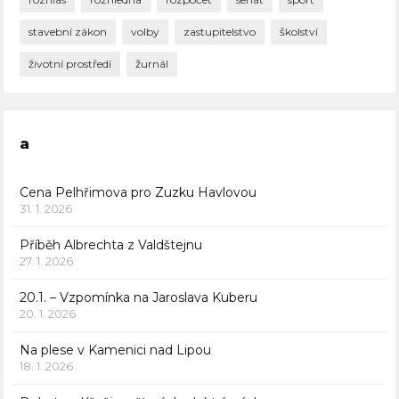
stavební zákon
volby
zastupitelstvo
školství
životní prostředí
žurnál
a
Cena Pelhřimova pro Zuzku Havlovou
31. 1. 2026
Příběh Albrechta z Valdštejnu
27. 1. 2026
20.1. – Vzpomínka na Jaroslava Kuberu
20. 1. 2026
Na plese v Kamenici nad Lipou
18. 1. 2026