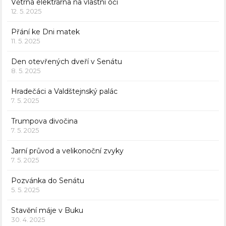
Větrná elektrárna na vlastní oči
12. 5. 2025
Přání ke Dni matek
11. 5. 2025
Den otevřených dveří v Senátu
8. 5. 2025
Hradečáci a Valdštejnský palác
7. 5. 2025
Trumpova divočina
7. 5. 2025
Jarní průvod a velikonoční zvyky
7. 5. 2025
Pozvánka do Senátu
5. 5. 2025
Stavění máje v Buku
30. 4. 2025