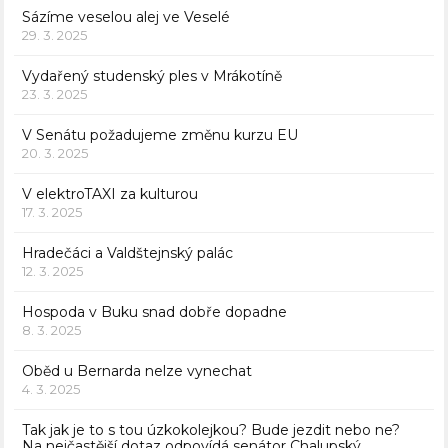
Sázíme veselou alej ve Veselé
29. 3. 2025
Vydařený studenský ples v Mrákotíně
23. 3. 2025
V Senátu požadujeme změnu kurzu EU
20. 3. 2025
V elektroTAXI za kulturou
17. 3. 2025
Hradečáci a Valdštejnský palác
12. 3. 2025
Hospoda v Buku snad dobře dopadne
8. 3. 2025
Oběd u Bernarda nelze vynechat
4. 3. 2025
Tak jak je to s tou úzkokolejkou? Bude jezdit nebo ne?
Na nejčastější dotaz odpovídá senátor Chalupský