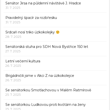
Senátor Jirsa na půldenní návštěvě J. Hradce
31. 7. 2025
Pravidelný špacír za rozbřesku
31. 7. 2025
Srdcaři nosí triko úzkokolejky
28. 7. 2025
Senátorská stuha pro SDH Nová Bystřice 150 let
27. 7. 2025
Letní večerní kultura
26. 7. 2025
Brigádničili jsme v Akci Z na úzkokolejce
26. 7. 2025
Se senátorkou Smotlachovou v Malém Ratmírově
25. 7. 2025
Se senátorkou Ludkovou proti kvótám na ženy
25. 7. 2025