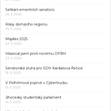
Setkání emeritních senátorů
26. 5. 2025
Krásy domácího regionu
25. 5. 2025
Majáles 2025
23. 5. 2025
Hlasoval jsem proti novému OPBH
23. 5. 2025
Senátorská stuha pro SDH Kardašova Řečice
19. 5. 2025
V Pelhřimově poprvé v Cybertrucku
15. 5. 2025
Jihočeský studentský parlament
14. 5. 2025