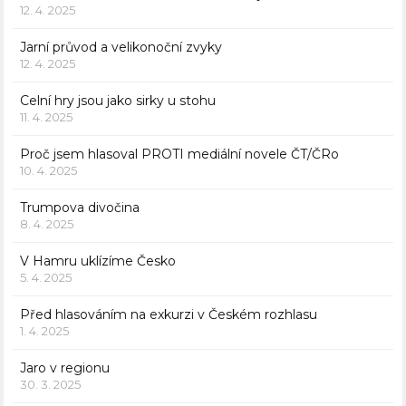
12. 4. 2025
Jarní průvod a velikonoční zvyky
12. 4. 2025
Celní hry jsou jako sirky u stohu
11. 4. 2025
Proč jsem hlasoval PROTI mediální novele ČT/ČRo
10. 4. 2025
Trumpova divočina
8. 4. 2025
V Hamru uklízíme Česko
5. 4. 2025
Před hlasováním na exkurzi v Českém rozhlasu
1. 4. 2025
Jaro v regionu
30. 3. 2025