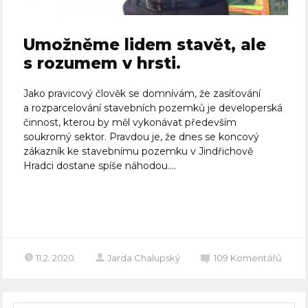
Umožněme lidem stavět, ale
s rozumem v hrsti.
Jako pravicový člověk se domnívám, že zasíťování
a rozparcelování stavebních pozemků je developerská
činnost, kterou by měl vykonávat především
soukromý sektor. Pravdou je, že dnes se koncový
zákazník ke stavebnímu pozemku v Jindřichově
Hradci dostane spíše náhodou....
Celý článek
11.2. 2020
Jarda Chalupský
109
Komentářů