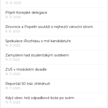
13. 12. 2025
Přijetí Korejské delegace
12. 12. 2025
Žirovnice a Popelín soutěží o nejhezčí vánoční strom
6. 12. 2025
Spekulace iRozhlasu o mé kandidatuře
19. 11. 2025
Zamyšlení nad studentským svátkem
17. 11. 2025
ZUŠ v Horáckém divadle
14. 11. 2025
Reportáž 50 tisíc zhlédnutí
13. 11. 2025
Když obec řeší odpadkové koše po svém
13. 11. 2025