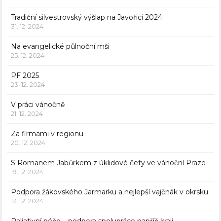
Tradiční silvestrovský výšlap na Javořici 2024
31. 12. 2024
Na evangelické půlnoční mši
25. 12. 2024
PF 2025
23. 12. 2024
V práci vánočně
21. 12. 2024
Za firmami v regionu
20. 12. 2024
S Romanem Jabůrkem z úklidové čety ve vánoční Praze
19. 12. 2024
Podpora žákovského Jarmarku a nejlepší vajčnák v okrsku
13. 12. 2024