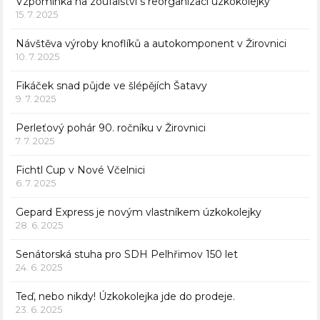
Vzpomínka na zoufalství s reorganizací úzkokolejky
15. 7. 2025
Návštěva výroby knoflíků a autokomponent v Žirovnici
10. 7. 2025
Fikáček snad půjde ve šlépějích Šatavy
9. 7. 2025
Perleťový pohár 90. ročníku v Žirovnici
7. 7. 2025
Fichtl Cup v Nové Včelnici
6. 7. 2025
Gepard Express je novým vlastníkem úzkokolejky
28. 6. 2025
Senátorská stuha pro SDH Pelhřimov 150 let
24. 6. 2025
Teď, nebo nikdy! Úzkokolejka jde do prodeje.
23. 6. 2025