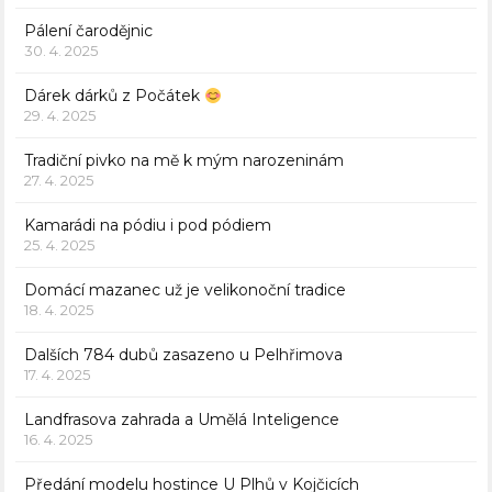
Pálení čarodějnic
30. 4. 2025
Dárek dárků z Počátek
29. 4. 2025
Tradiční pivko na mě k mým narozeninám
27. 4. 2025
Kamarádi na pódiu i pod pódiem
25. 4. 2025
Domácí mazanec už je velikonoční tradice
18. 4. 2025
Dalších 784 dubů zasazeno u Pelhřimova
17. 4. 2025
Landfrasova zahrada a Umělá Inteligence
16. 4. 2025
Předání modelu hostince U Plhů v Kojčicích