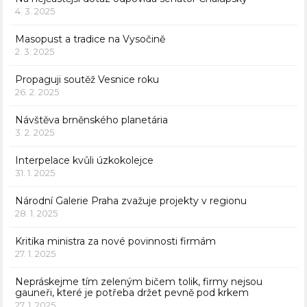
4. 3. 2025
Masopust a tradice na Vysočině
2. 3. 2025
Propaguji soutěž Vesnice roku
26. 2. 2025
Návštěva brněnského planetária
3. 2. 2025
Interpelace kvůli úzkokolejce
31. 1. 2025
Národní Galerie Praha zvažuje projekty v regionu
28. 1. 2025
Kritika ministra za nové povinnosti firmám
27. 1. 2025
Nepráskejme tím zeleným bičem tolik, firmy nejsou
gauneři, které je potřeba držet pevně pod krkem
27. 1. 2025