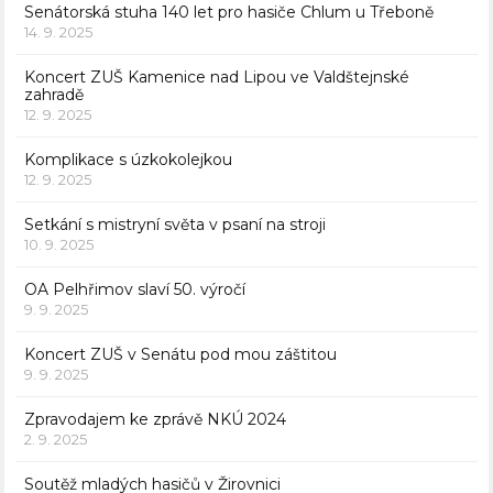
Senátorská stuha 140 let pro hasiče Chlum u Třeboně
14. 9. 2025
Koncert ZUŠ Kamenice nad Lipou ve Valdštejnské
zahradě
12. 9. 2025
Komplikace s úzkokolejkou
12. 9. 2025
Setkání s mistryní světa v psaní na stroji
10. 9. 2025
OA Pelhřimov slaví 50. výročí
9. 9. 2025
Koncert ZUŠ v Senátu pod mou záštitou
9. 9. 2025
Zpravodajem ke zprávě NKÚ 2024
2. 9. 2025
Soutěž mladých hasičů v Žirovnici