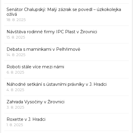
Senátor Chalupský: Malý zázrak se povedl – úzkokolejka
ožívá
18. 8. 2025
Návštěva rodinné firmy IPC Plast v Žirovnici
15. 8. 2025
Debata s maminkami v Pelhřimově
14. 8. 2025
Roboti stále více mezi námi
6. 8. 2025
Náhodné setkání s ústavními právníky v J. Hradci
4. 8. 2025
Zahrada Vysočiny v Žirovnici
3. 8. 2025
Roxette v J. Hradci
1. 8. 2025