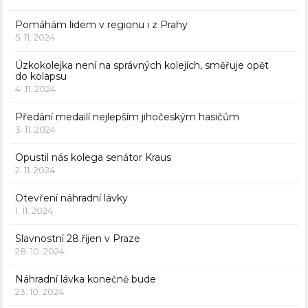
Pomáhám lidem v regionu i z Prahy
5. 11. 2024
Úzkokolejka není na správných kolejích, směřuje opět
do kolapsu
4. 11. 2024
Předání medailí nejlepším jihočeským hasičům
3. 11. 2024
Opustil nás kolega senátor Kraus
2. 11. 2024
Otevření náhradní lávky
1. 11. 2024
Slavnostní 28.říjen v Praze
28. 10. 2024
Náhradní lávka konečně bude
23. 10. 2024