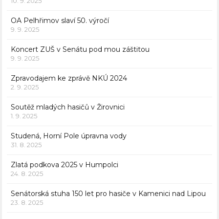
10. 9. 2025
OA Pelhřimov slaví 50. výročí
9. 9. 2025
Koncert ZUŠ v Senátu pod mou záštitou
9. 9. 2025
Zpravodajem ke zprávě NKÚ 2024
2. 9. 2025
Soutěž mladých hasičů v Žirovnici
1. 9. 2025
Studená, Horní Pole úpravna vody
31. 8. 2025
Zlatá podkova 2025 v Humpolci
24. 8. 2025
Senátorská stuha 150 let pro hasiče v Kamenici nad Lipou
23. 8. 2025