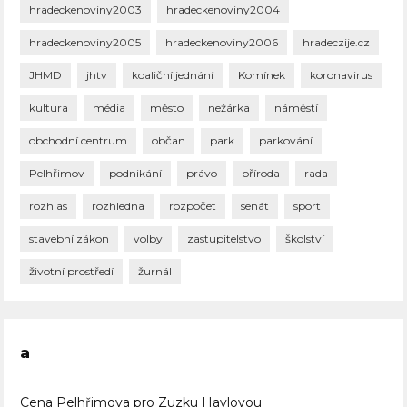
hradeckenoviny2003
hradeckenoviny2004
hradeckenoviny2005
hradeckenoviny2006
hradeczije.cz
JHMD
jhtv
koaliční jednání
Komínek
koronavirus
kultura
média
město
nežárka
náměstí
obchodní centrum
občan
park
parkování
Pelhřimov
podnikání
právo
příroda
rada
rozhlas
rozhledna
rozpočet
senát
sport
stavební zákon
volby
zastupitelstvo
školství
životní prostředí
žurnál
a
Cena Pelhřimova pro Zuzku Havlovou