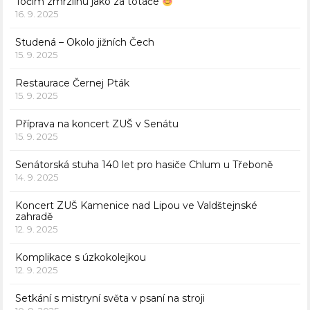
Točím zmrzlinu jako za totáče
16. 9. 2025
Studená – Okolo jižních Čech
15. 9. 2025
Restaurace Černej Pták
15. 9. 2025
Příprava na koncert ZUŠ v Senátu
15. 9. 2025
Senátorská stuha 140 let pro hasiče Chlum u Třeboně
14. 9. 2025
Koncert ZUŠ Kamenice nad Lipou ve Valdštejnské
zahradě
12. 9. 2025
Komplikace s úzkokolejkou
12. 9. 2025
Setkání s mistryní světa v psaní na stroji