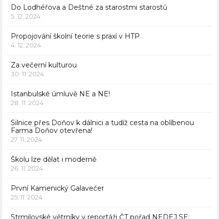
Do Lodhéřova a Deštné za starostmi starostů
5. 12. 2024
Propojování školní teorie s praxí v HTP
4. 12. 2024
Za večerní kulturou
30. 11. 2024
Istanbulské úmluvě NE a NE!
28. 11. 2024
Silnice přes Doňov k dálnici a tudíž cesta na oblíbenou
Farma Doňov otevřena!
27. 11. 2024
Školu lze dělat i moderně
26. 11. 2024
První Kamenický Galavečer
25. 11. 2024
Strmilovské větrníky v reportáži ČT pořad NEDEJ SE: