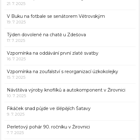
21. 7. 2025
V Buku na fotbale se senátorem Větrovským
19. 7. 2025
Týden dovolené na chatě u Zdešova
17. 7. 2025
Vzpomínka na oddávání první zlaté svatby
16. 7. 2025
Vzpomínka na zoufalství s reorganizací úzkokolejky
15. 7. 2025
Návštěva výroby knoflíků a autokomponent v Žirovnici
10. 7. 2025
Fikáček snad půjde ve šlépějích Šatavy
9. 7. 2025
Perleťový pohár 90. ročníku v Žirovnici
7. 7. 2025