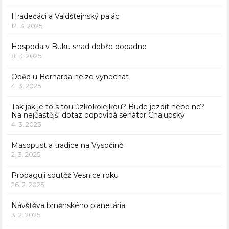
Hradečáci a Valdštejnský palác
12. 3. 2025
Hospoda v Buku snad dobře dopadne
8. 3. 2025
Oběd u Bernarda nelze vynechat
4. 3. 2025
Tak jak je to s tou úzkokolejkou? Bude jezdit nebo ne?
Na nejčastější dotaz odpovídá senátor Chalupský
4. 3. 2025
Masopust a tradice na Vysočině
2. 3. 2025
Propaguji soutěž Vesnice roku
26. 2. 2025
Návštěva brněnského planetária
3. 2. 2025