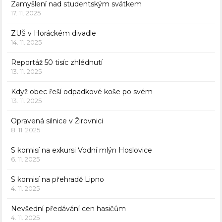
Zamyšlení nad studentským svátkem
17. 11. 2025
ZUŠ v Horáckém divadle
14. 11. 2025
Reportáž 50 tisíc zhlédnutí
13. 11. 2025
Když obec řeší odpadkové koše po svém
13. 11. 2025
Opravená silnice v Žirovnici
8. 11. 2025
S komisí na exkursi Vodní mlýn Hoslovice
6. 11. 2025
S komisí na přehradě Lipno
4. 11. 2025
Nevšední předávání cen hasičům
4. 11. 2025