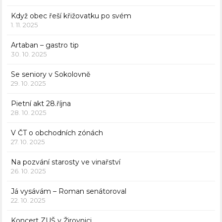
Když obec řeší křižovatku po svém
1. 11. 2025
Artaban – gastro tip
30. 10. 2025
Se seniory v Sokolovně
29. 10. 2025
Pietní akt 28.října
28. 10. 2025
V ČT o obchodních zónách
27. 10. 2025
Na pozvání starosty ve vinařství
26. 10. 2025
Já vysávám – Roman senátoroval
22. 10. 2025
Koncert ZUŠ v Žirovnici