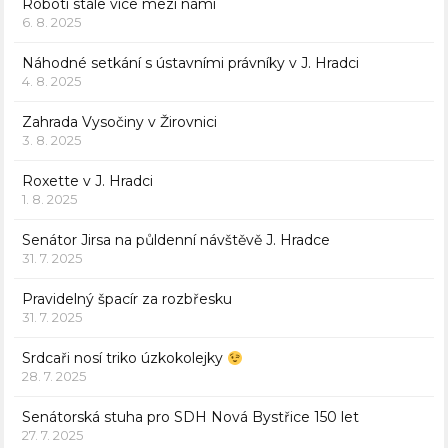
Roboti stále více mezi námi
6. 8. 2025
Náhodné setkání s ústavními právníky v J. Hradci
4. 8. 2025
Zahrada Vysočiny v Žirovnici
3. 8. 2025
Roxette v J. Hradci
1. 8. 2025
Senátor Jirsa na půldenní návštěvě J. Hradce
31. 7. 2025
Pravidelný špacír za rozbřesku
31. 7. 2025
Srdcaři nosí triko úzkokolejky
28. 7. 2025
Senátorská stuha pro SDH Nová Bystřice 150 let
27. 7. 2025