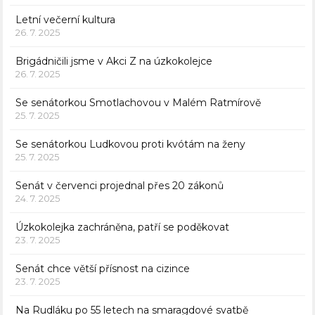
Letní večerní kultura
26. 7. 2025
Brigádničili jsme v Akci Z na úzkokolejce
26. 7. 2025
Se senátorkou Smotlachovou v Malém Ratmírově
25. 7. 2025
Se senátorkou Ludkovou proti kvótám na ženy
25. 7. 2025
Senát v červenci projednal přes 20 zákonů
24. 7. 2025
Úzkokolejka zachráněna, patří se poděkovat
23. 7. 2025
Senát chce větší přísnost na cizince
23. 7. 2025
Na Rudláku po 55 letech na smaragdové svatbě