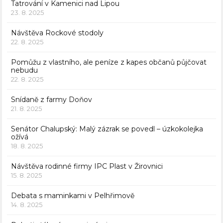
Tatrování v Kamenici nad Lipou
23. 8. 2025
Návštěva Rockové stodoly
22. 8. 2025
Pomůžu z vlastního, ale peníze z kapes občanů půjčovat
nebudu
22. 8. 2025
Snídaně z farmy Doňov
21. 8. 2025
Senátor Chalupský: Malý zázrak se povedl – úzkokolejka
ožívá
18. 8. 2025
Návštěva rodinné firmy IPC Plast v Žirovnici
15. 8. 2025
Debata s maminkami v Pelhřimově
14. 8. 2025