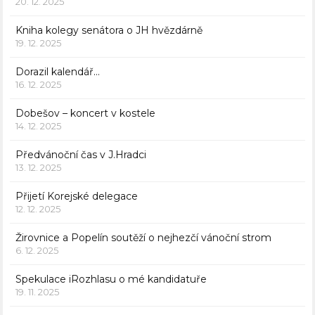
20. 12. 2025
Kniha kolegy senátora o JH hvězdárně
19. 12. 2025
Dorazil kalendář…
16. 12. 2025
Dobešov – koncert v kostele
14. 12. 2025
Předvánoční čas v J.Hradci
13. 12. 2025
Přijetí Korejské delegace
12. 12. 2025
Žirovnice a Popelín soutěží o nejhezčí vánoční strom
6. 12. 2025
Spekulace iRozhlasu o mé kandidatuře
19. 11. 2025