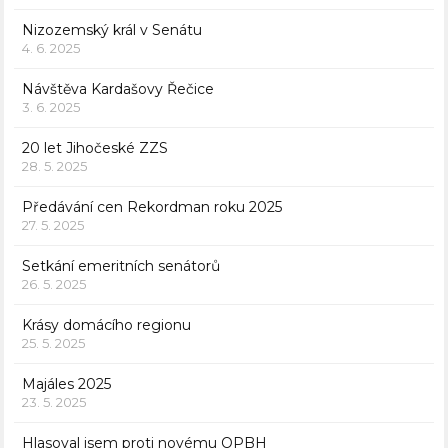
Nizozemský král v Senátu
4. 6. 2025
Návštěva Kardašovy Řečice
3. 6. 2025
20 let Jihočeské ZZS
28. 5. 2025
Předávání cen Rekordman roku 2025
27. 5. 2025
Setkání emeritních senátorů
26. 5. 2025
Krásy domácího regionu
25. 5. 2025
Majáles 2025
23. 5. 2025
Hlasoval jsem proti novému OPBH