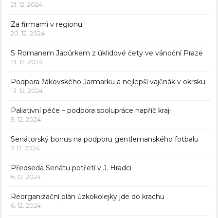
21. 12. 2024
Za firmami v regionu
20. 12. 2024
S Romanem Jabůrkem z úklidové čety ve vánoční Praze
19. 12. 2024
Podpora žákovského Jarmarku a nejlepší vajčnák v okrsku
13. 12. 2024
Paliativní péče – podpora spolupráce napříč kraji
9. 12. 2024
Senátorský bonus na podporu gentlemanského fotbalu
7. 12. 2024
Předseda Senátu potřetí v J. Hradci
6. 12. 2024
Reorganizační plán úzkokolejky jde do krachu
6. 12. 2024