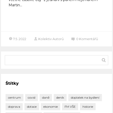
Martin...
Celý článek
7.5. 2022
Kolektiv Autorů
0
Komentářů
Štítky
centrum
covid
daně
deník
doplatek na bydlení
doprava
dotace
ekonomie
FM VŠE
historie