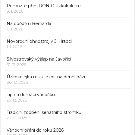
Pomozte přes DONIO úzkokolejce
9. 1. 2026
Na obědě u Bernarda
6. 1. 2026
Novoroční ohňostroj v J. Hradci
1. 1. 2026
Silvestrovský výšlap na Javořici
31. 12. 2025
Úzkokolejka musí jezdit na denní bázi
30. 12. 2025
Tip na domácí vánočku
25. 12. 2025
Tradiční zdobení senátního stromku
23. 12. 2025
Vánoční přání do roku 2026