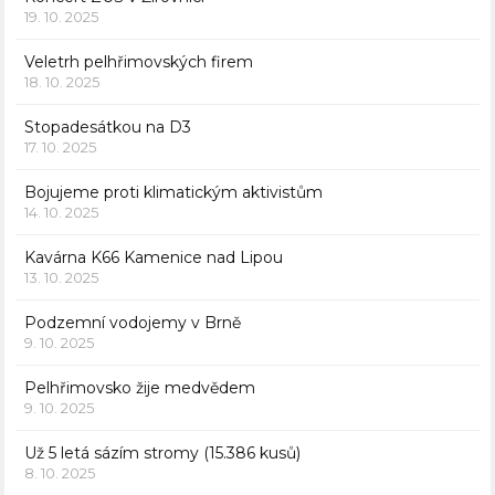
19. 10. 2025
Veletrh pelhřimovských firem
18. 10. 2025
Stopadesátkou na D3
17. 10. 2025
Bojujeme proti klimatickým aktivistům
14. 10. 2025
Kavárna K66 Kamenice nad Lipou
13. 10. 2025
Podzemní vodojemy v Brně
9. 10. 2025
Pelhřimovsko žije medvědem
9. 10. 2025
Už 5 letá sázím stromy (15.386 kusů)
8. 10. 2025