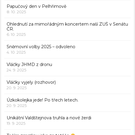
Papučový den v Pelhřimově
8. 10. 2025
Ohlednutí za mimořádným koncertem naší ZUŠ v Senátu
ČR.
6. 10. 2025
Sněmovní volby 2025 – odvoleno
4. 10. 2025
Vláčky JHMD z dronu
24. 9. 2025
Vláčky vyjely (rozhovor)
20. 9. 2025
Úzkokolejka jede! Po třech letech.
20. 9. 2025
Unikátní Valdštejnova truhla a nové žerdi
19. 9. 2025