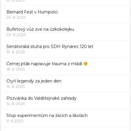
21. 6. 2025
Bernard Fest v Humpolci
20. 6. 2025
Bufetový vůz zve na úzkokolejku
20. 6. 2025
Senátorská stuha pro SDH Rynárec 120 let
19. 6. 2025
Černej pták napravuje trauma z mládí
18. 6. 2025
Čtyři legendy za jeden den
14. 6. 2025
Pozvánka do Valdštejnské zahrady
14. 6. 2025
Stop experimentům na žácích a školách
11. 6. 2025