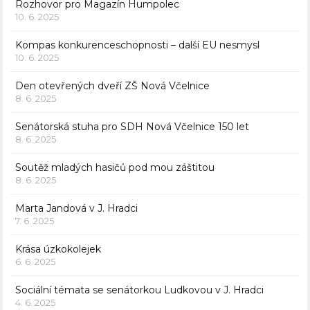
Rozhovor pro Magazín Humpolec
10. 6. 2025
Kompas konkurenceschopnosti – další EU nesmysl
10. 6. 2025
Den otevřených dveří ZŠ Nová Včelnice
8. 6. 2025
Senátorská stuha pro SDH Nová Včelnice 150 let
8. 6. 2025
Soutěž mladých hasičů pod mou záštitou
8. 6. 2025
Marta Jandová v J. Hradci
7. 6. 2025
Krása úzkokolejek
6. 6. 2025
Sociální témata se senátorkou Ludkovou v J. Hradci
4. 6. 2025