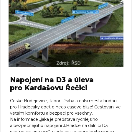
Napojení na D3 a úleva
pro Kardašovu Řečici
Ceske Budejovice, Tabor, Praha a dalsi mesta budou
pro Hradecaky opet o neco casove blize! Cestovani ve
vetsim komfortu a bezpeci pro vsechny.
Na informace „jaka je predstava rychlejsiho
a bezpecnejsiho napojeni J.Hradce na dalnici D3
vcetne casove osy“ z jednani s panem hejtmanem