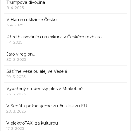
Trumpova divočina
8. 4. 2025
V Hamru uklízíme Česko
5. 4. 2025
Před hlasováním na exkurzi v Českém rozhlasu
1. 4. 2025
Jaro v regionu
30. 3. 2025
Sázíme veselou alej ve Veselé
29. 3. 2025
Vydařený studenský ples v Mrákotíně
23. 3. 2025
V Senátu požadujeme změnu kurzu EU
20. 3. 2025
V elektroTAXI za kulturou
17. 3. 2025