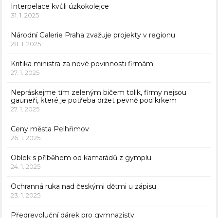
Interpelace kvůli úzkokolejce
31. 1. 2025
Národní Galerie Praha zvažuje projekty v regionu
28. 1. 2025
Kritika ministra za nové povinnosti firmám
27. 1. 2025
Nepráskejme tím zeleným bičem tolik, firmy nejsou
gauneři, které je potřeba držet pevně pod krkem
27. 1. 2025
Ceny města Pelhřimov
26. 1. 2025
Oblek s příběhem od kamarádů z gymplu
24. 1. 2025
Ochranná ruka nad českými dětmi u zápisu
23. 1. 2025
Předrevoluční dárek pro gymnazisty