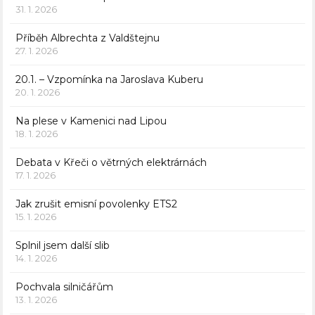
31. 1. 2026
Příběh Albrechta z Valdštejnu
27. 1. 2026
20.1. – Vzpomínka na Jaroslava Kuberu
20. 1. 2026
Na plese v Kamenici nad Lipou
18. 1. 2026
Debata v Křeči o větrných elektrárnách
17. 1. 2026
Jak zrušit emisní povolenky ETS2
15. 1. 2026
Splnil jsem další slib
14. 1. 2026
Pochvala silničářům
13. 1. 2026