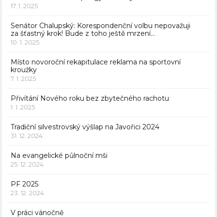
17. 1. 2025
Senátor Chalupský: Korespondenční volbu nepovažuji
za šťastný krok! Bude z toho ještě mrzení…
10. 1. 2025
Místo novoroční rekapitulace reklama na sportovní
kroužky
7. 1. 2025
Přivítání Nového roku bez zbytečného rachotu
1. 1. 2025
Tradiční silvestrovský výšlap na Javořici 2024
31. 12. 2024
Na evangelické půlnoční mši
25. 12. 2024
PF 2025
23. 12. 2024
V práci vánočně