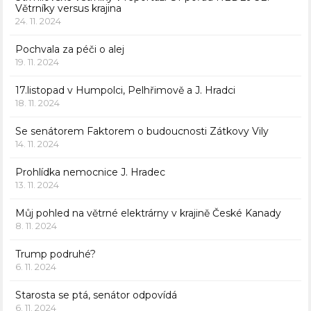
Větrníky versus krajina
24. 11. 2024
Pochvala za péči o alej
19. 11. 2024
17.listopad v Humpolci, Pelhřimově a J. Hradci
18. 11. 2024
Se senátorem Faktorem o budoucnosti Zátkovy Vily
14. 11. 2024
Prohlídka nemocnice J. Hradec
13. 11. 2024
Můj pohled na větrné elektrárny v krajině České Kanady
8. 11. 2024
Trump podruhé?
6. 11. 2024
Starosta se ptá, senátor odpovídá
6. 11. 2024