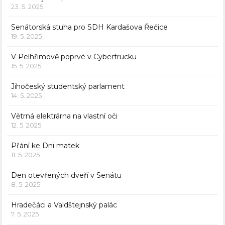
23. 5. 2025
Senátorská stuha pro SDH Kardašova Řečice
19. 5. 2025
V Pelhřimově poprvé v Cybertrucku
15. 5. 2025
Jihočeský studentský parlament
14. 5. 2025
Větrná elektrárna na vlastní oči
12. 5. 2025
Přání ke Dni matek
11. 5. 2025
Den otevřených dveří v Senátu
8. 5. 2025
Hradečáci a Valdštejnský palác
7. 5. 2025