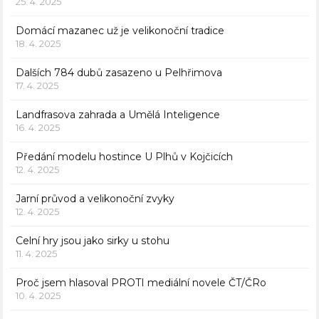
25. 4. 2025
Domácí mazanec už je velikonoční tradice
18. 4. 2025
Dalších 784 dubů zasazeno u Pelhřimova
17. 4. 2025
Landfrasova zahrada a Umělá Inteligence
16. 4. 2025
Předání modelu hostince U Plhů v Kojčicích
12. 4. 2025
Jarní průvod a velikonoční zvyky
12. 4. 2025
Celní hry jsou jako sirky u stohu
11. 4. 2025
Proč jsem hlasoval PROTI mediální novele ČT/ČRo
10. 4. 2025