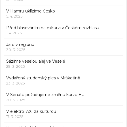
V Hamru uklízíme Česko
5. 4. 2025
Před hlasováním na exkurzi v Českém rozhlasu
1. 4. 2025
Jaro v regionu
30. 3. 2025
Sázíme veselou alej ve Veselé
29. 3. 2025
Vydařený studenský ples v Mrákotíně
23. 3. 2025
V Senátu požadujeme změnu kurzu EU
20. 3. 2025
V elektroTAXI za kulturou
17. 3. 2025