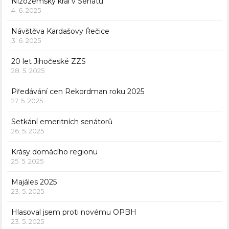
Nizozemský král v Senátu
4. 6. 2025
Návštěva Kardašovy Řečice
3. 6. 2025
20 let Jihočeské ZZS
28. 5. 2025
Předávání cen Rekordman roku 2025
27. 5. 2025
Setkání emeritních senátorů
26. 5. 2025
Krásy domácího regionu
25. 5. 2025
Majáles 2025
23. 5. 2025
Hlasoval jsem proti novému OPBH
23. 5. 2025