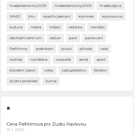
hradeckenoviny2005
hradeckenoviny2006
hradeczije.cz
JHMD
jhtv
koaliční jednání
Komínek
koronavirus
kultura
média
město
nežárka
náměstí
obchodní centrum
občan
park
parkování
Pelhřimov
podnikání
právo
příroda
rada
rozhlas
rozhledna
rozpočet
senát
sport
stavební zákon
volby
zastupitelstvo
školství
životní prostředí
žurnál
a
Cena Pelhřimova pro Zuzku Havlovou
31. 1. 2026