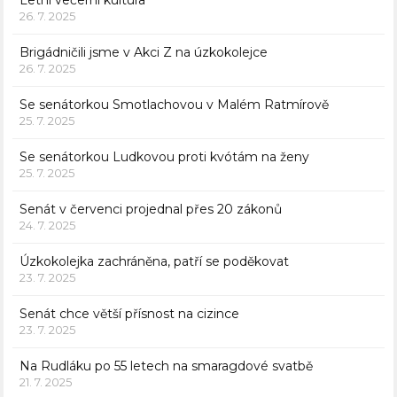
Letní večerní kultura
26. 7. 2025
Brigádničili jsme v Akci Z na úzkokolejce
26. 7. 2025
Se senátorkou Smotlachovou v Malém Ratmírově
25. 7. 2025
Se senátorkou Ludkovou proti kvótám na ženy
25. 7. 2025
Senát v červenci projednal přes 20 zákonů
24. 7. 2025
Úzkokolejka zachráněna, patří se poděkovat
23. 7. 2025
Senát chce větší přísnost na cizince
23. 7. 2025
Na Rudláku po 55 letech na smaragdové svatbě
21. 7. 2025