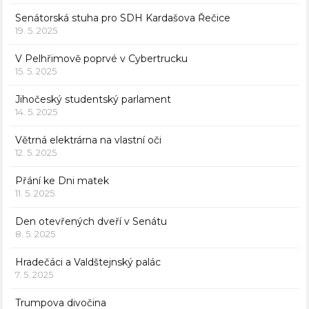
Senátorská stuha pro SDH Kardašova Řečice
19. 5. 2025
V Pelhřimově poprvé v Cybertrucku
15. 5. 2025
Jihočeský studentský parlament
14. 5. 2025
Větrná elektrárna na vlastní oči
12. 5. 2025
Přání ke Dni matek
11. 5. 2025
Den otevřených dveří v Senátu
8. 5. 2025
Hradečáci a Valdštejnský palác
7. 5. 2025
Trumpova divočina