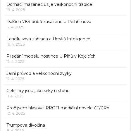
Domácí mazanec už je velikonoční tradice
18. 4. 2025
Dalších 784 dubů zasazeno u Pelhřimova
17. 4. 2025
Landfrasova zahrada a Umělá Inteligence
16. 4. 2025
Předání modelu hostince U Plhů v Kojčicích
12. 4. 2025
Jarní průvod a velikonoční zvyky
12. 4. 2025
Celní hry jsou jako sirky u stohu
11. 4. 2025
Proč jsem hlasoval PROTI mediální novele ČT/ČRo
10. 4. 2025
Trumpova divočina
8. 4. 2025