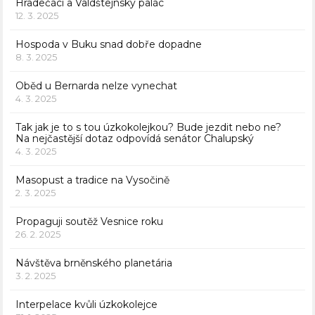
Hradečáci a Valdštejnský palác
12. 3. 2025
Hospoda v Buku snad dobře dopadne
8. 3. 2025
Oběd u Bernarda nelze vynechat
4. 3. 2025
Tak jak je to s tou úzkokolejkou? Bude jezdit nebo ne?
Na nejčastější dotaz odpovídá senátor Chalupský
4. 3. 2025
Masopust a tradice na Vysočině
2. 3. 2025
Propaguji soutěž Vesnice roku
26. 2. 2025
Návštěva brněnského planetária
3. 2. 2025
Interpelace kvůli úzkokolejce