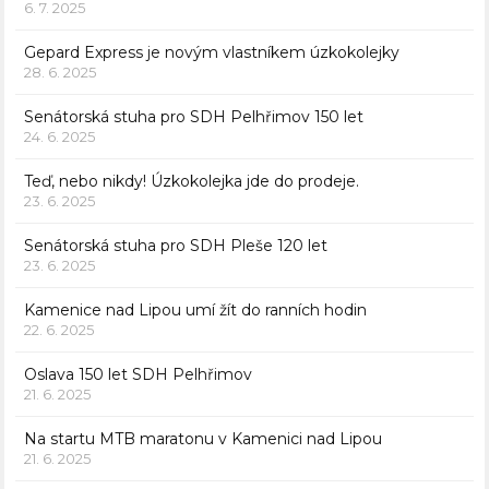
6. 7. 2025
Gepard Express je novým vlastníkem úzkokolejky
28. 6. 2025
Senátorská stuha pro SDH Pelhřimov 150 let
24. 6. 2025
Teď, nebo nikdy! Úzkokolejka jde do prodeje.
23. 6. 2025
Senátorská stuha pro SDH Pleše 120 let
23. 6. 2025
Kamenice nad Lipou umí žít do ranních hodin
22. 6. 2025
Oslava 150 let SDH Pelhřimov
21. 6. 2025
Na startu MTB maratonu v Kamenici nad Lipou
21. 6. 2025