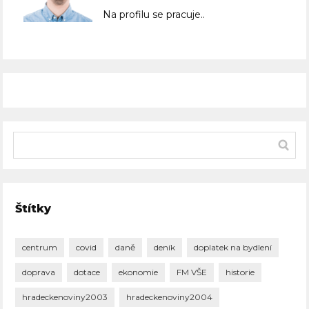
Na profilu se pracuje..
Štítky
centrum
covid
daně
deník
doplatek na bydlení
doprava
dotace
ekonomie
FM VŠE
historie
hradeckenoviny2003
hradeckenoviny2004