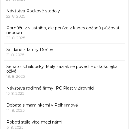
Návštěva Rockové stodoly
22. 8. 2025
Pomůžu z vlastního, ale peníze z kapes občanů půjčovat
nebudu
22. 8. 2025
Snídaně z farmy Doňov
21. 8. 2025
Senátor Chalupský: Malý zázrak se povedl – úzkokolejka
ožívá
18. 8. 2025
Návštěva rodinné firmy IPC Plast v Žirovnici
15. 8. 2025
Debata s maminkami v Pelhřimově
14. 8. 2025
Roboti stále více mezi námi
6. 8. 2025