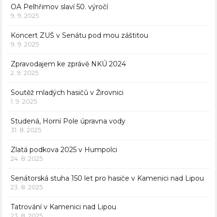
OA Pelhřimov slaví 50. výročí
9. 9. 2025
Koncert ZUŠ v Senátu pod mou záštitou
9. 9. 2025
Zpravodajem ke zprávě NKÚ 2024
2. 9. 2025
Soutěž mladých hasičů v Žirovnici
1. 9. 2025
Studená, Horní Pole úpravna vody
31. 8. 2025
Zlatá podkova 2025 v Humpolci
24. 8. 2025
Senátorská stuha 150 let pro hasiče v Kamenici nad Lipou
23. 8. 2025
Tatrování v Kamenici nad Lipou
23. 8. 2025