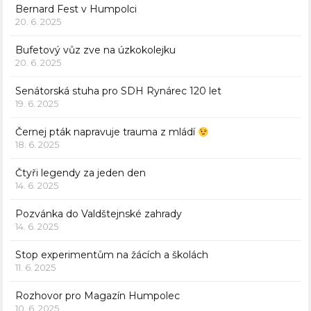
Bernard Fest v Humpolci
20. 6. 2025
Bufetový vůz zve na úzkokolejku
20. 6. 2025
Senátorská stuha pro SDH Rynárec 120 let
19. 6. 2025
Černej pták napravuje trauma z mládí
18. 6. 2025
Čtyři legendy za jeden den
14. 6. 2025
Pozvánka do Valdštejnské zahrady
14. 6. 2025
Stop experimentům na žácích a školách
11. 6. 2025
Rozhovor pro Magazín Humpolec
10. 6. 2025