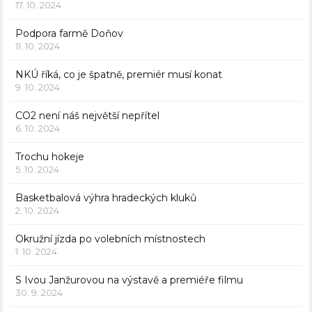
17. 10. 2024
Podpora farmě Doňov
11. 10. 2024
NKÚ říká, co je špatně, premiér musí konat
9. 10. 2024
CO2 není náš největší nepřítel
6. 10. 2024
Trochu hokeje
5. 10. 2024
Basketbalová výhra hradeckých kluků
2. 10. 2024
Okružní jízda po volebních místnostech
1. 10. 2024
S Ivou Janžurovou na výstavě a premiéře filmu
30. 9. 2024