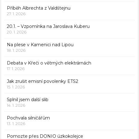
Příběh Albrechta z Valdštejnu
27. 1. 2026
20.1. – Vzpomínka na Jaroslava Kuberu
20. 1. 2026
Na plese v Kamenici nad Lipou
18. 1. 2026
Debata v Křeči o větrných elektrárnách
17. 1. 2026
Jak zrušit emisní povolenky ETS2
15. 1. 2026
Splnil jsem další slib
14. 1. 2026
Pochvala silničářům
13. 1. 2026
Pomozte přes DONIO úzkokolejce