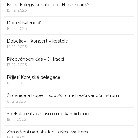
Kniha kolegy senátora o JH hvězdárně
19. 12. 2025
Dorazil kalendář…
16. 12. 2025
Dobešov – koncert v kostele
14. 12. 2025
Předvánoční čas v J.Hradci
13. 12. 2025
Přijetí Korejské delegace
12. 12. 2025
Žirovnice a Popelín soutěží o nejhezčí vánoční strom
6. 12. 2025
Spekulace iRozhlasu o mé kandidatuře
19. 11. 2025
Zamyšlení nad studentským svátkem
17. 11. 2025