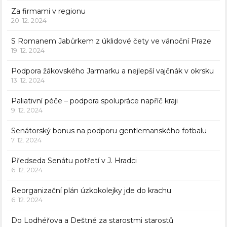
Za firmami v regionu
20. 12. 2024
S Romanem Jabůrkem z úklidové čety ve vánoční Praze
19. 12. 2024
Podpora žákovského Jarmarku a nejlepší vajčnák v okrsku
13. 12. 2024
Paliativní péče – podpora spolupráce napříč kraji
9. 12. 2024
Senátorský bonus na podporu gentlemanského fotbalu
7. 12. 2024
Předseda Senátu potřetí v J. Hradci
6. 12. 2024
Reorganizační plán úzkokolejky jde do krachu
6. 12. 2024
Do Lodhéřova a Deštné za starostmi starostů