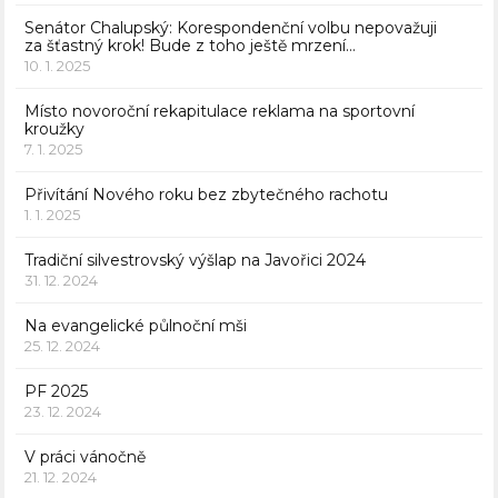
Senátor Chalupský: Korespondenční volbu nepovažuji
za šťastný krok! Bude z toho ještě mrzení…
10. 1. 2025
Místo novoroční rekapitulace reklama na sportovní
kroužky
7. 1. 2025
Přivítání Nového roku bez zbytečného rachotu
1. 1. 2025
Tradiční silvestrovský výšlap na Javořici 2024
31. 12. 2024
Na evangelické půlnoční mši
25. 12. 2024
PF 2025
23. 12. 2024
V práci vánočně
21. 12. 2024