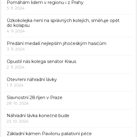
Pomáhám lidem v regionu i z Prahy
5. 11. 2024
Úzkokolejka není na správných kolejích, směřuje opět
do kolapsu
4. 11. 2024
Předání medailí nejlepším jihočeským hasičům
3. 11. 2024
Opustil nás kolega senátor Kraus
2. 11. 2024
Otevření náhradní lávky
1. 11. 2024
Slavnostní 28.říjen v Praze
28. 10. 2024
Náhradní lávka konečně bude
23. 10. 2024
Základní kámen Pavilonu paliativní péče