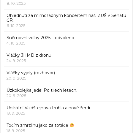
8. 10. 2025
Ohlednutí za mimořádným koncertem naší ZUŠ v Senátu
ČR.
6. 10. 2025
Sněmovní volby 2025 – odvoleno
4. 10. 2025
Vláčky JHMD z dronu
24. 9. 2025
Vláčky vyjely (rozhovor)
20. 9. 2025
Úzkokolejka jede! Po třech letech.
20. 9. 2025
Unikátní Valdštejnova truhla a nové žerdi
19. 9. 2025
Točím zmrzlinu jako za totáče
16. 9. 2025