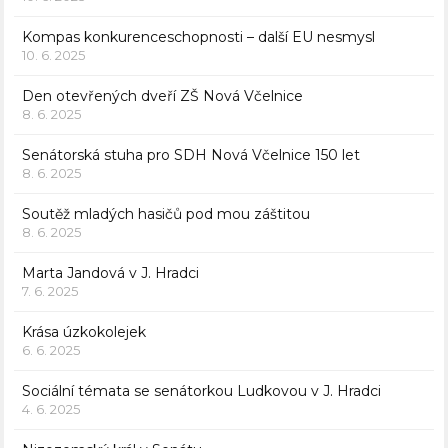
Kompas konkurenceschopnosti – další EU nesmysl
10. 6. 2025
Den otevřených dveří ZŠ Nová Včelnice
8. 6. 2025
Senátorská stuha pro SDH Nová Včelnice 150 let
8. 6. 2025
Soutěž mladých hasičů pod mou záštitou
8. 6. 2025
Marta Jandová v J. Hradci
7. 6. 2025
Krása úzkokolejek
6. 6. 2025
Sociální témata se senátorkou Ludkovou v J. Hradci
4. 6. 2025