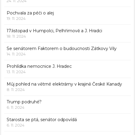
24. 11. 2024
Pochvala za péči o alej
19. 11. 2024
17.listopad v Humpolci, Pelhřimově a J. Hradci
18. 11. 2024
Se senátorem Faktorem o budoucnosti Zátkovy Vily
14. 11. 2024
Prohlídka nemocnice J. Hradec
13. 11. 2024
Můj pohled na větrné elektrárny v krajině České Kanady
8. 11. 2024
Trump podruhé?
6. 11. 2024
Starosta se ptá, senátor odpovídá
6. 11. 2024