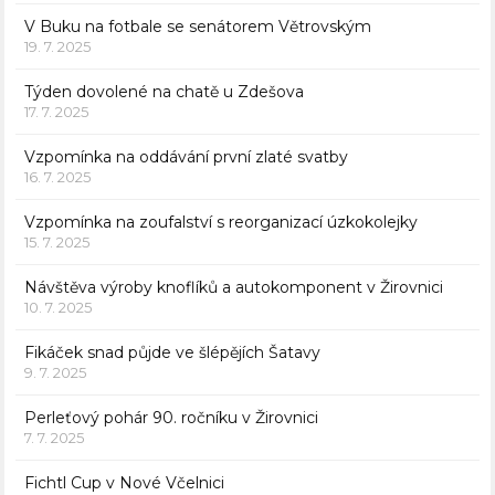
V Buku na fotbale se senátorem Větrovským
19. 7. 2025
Týden dovolené na chatě u Zdešova
17. 7. 2025
Vzpomínka na oddávání první zlaté svatby
16. 7. 2025
Vzpomínka na zoufalství s reorganizací úzkokolejky
15. 7. 2025
Návštěva výroby knoflíků a autokomponent v Žirovnici
10. 7. 2025
Fikáček snad půjde ve šlépějích Šatavy
9. 7. 2025
Perleťový pohár 90. ročníku v Žirovnici
7. 7. 2025
Fichtl Cup v Nové Včelnici