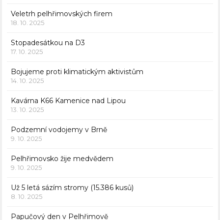
Veletrh pelhřimovských firem
18. 10. 2025
Stopadesátkou na D3
17. 10. 2025
Bojujeme proti klimatickým aktivistům
14. 10. 2025
Kavárna K66 Kamenice nad Lipou
13. 10. 2025
Podzemní vodojemy v Brně
9. 10. 2025
Pelhřimovsko žije medvědem
9. 10. 2025
Už 5 letá sázím stromy (15.386 kusů)
8. 10. 2025
Papučový den v Pelhřimově