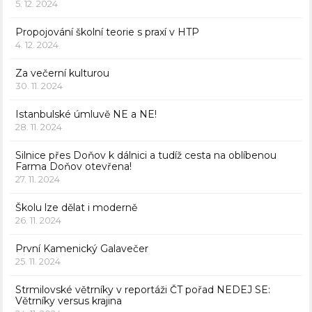
5. 12. 2024
Propojování školní teorie s praxí v HTP
4. 12. 2024
Za večerní kulturou
30. 11. 2024
Istanbulské úmluvě NE a NE!
28. 11. 2024
Silnice přes Doňov k dálnici a tudíž cesta na oblíbenou
Farma Doňov otevřena!
27. 11. 2024
Školu lze dělat i moderně
26. 11. 2024
První Kamenický Galavečer
25. 11. 2024
Strmilovské větrníky v reportáži ČT pořad NEDEJ SE:
Větrníky versus krajina