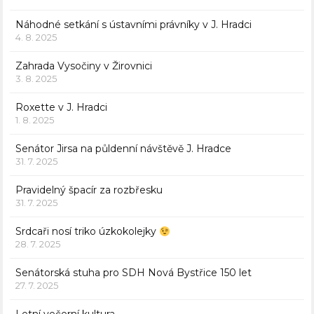
Náhodné setkání s ústavními právníky v J. Hradci
4. 8. 2025
Zahrada Vysočiny v Žirovnici
3. 8. 2025
Roxette v J. Hradci
1. 8. 2025
Senátor Jirsa na půldenní návštěvě J. Hradce
31. 7. 2025
Pravidelný špacír za rozbřesku
31. 7. 2025
Srdcaři nosí triko úzkokolejky
28. 7. 2025
Senátorská stuha pro SDH Nová Bystřice 150 let
27. 7. 2025