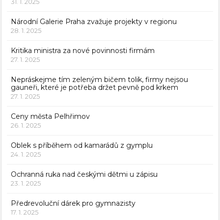
31. 1. 2025
Národní Galerie Praha zvažuje projekty v regionu
28. 1. 2025
Kritika ministra za nové povinnosti firmám
27. 1. 2025
Nepráskejme tím zeleným bičem tolik, firmy nejsou
gauneři, které je potřeba držet pevně pod krkem
27. 1. 2025
Ceny města Pelhřimov
26. 1. 2025
Oblek s příběhem od kamarádů z gymplu
24. 1. 2025
Ochranná ruka nad českými dětmi u zápisu
23. 1. 2025
Předrevoluční dárek pro gymnazisty
17. 1. 2025