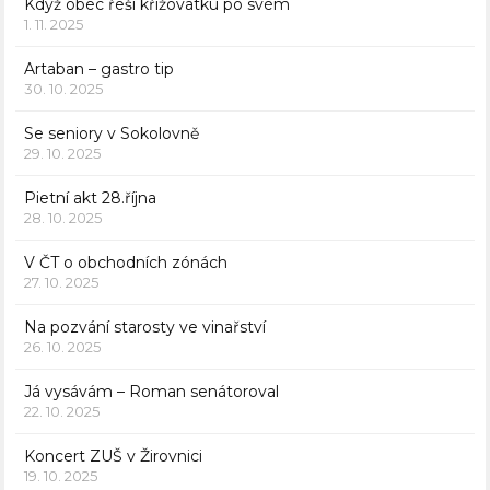
Když obec řeší křižovatku po svém
1. 11. 2025
Artaban – gastro tip
30. 10. 2025
Se seniory v Sokolovně
29. 10. 2025
Pietní akt 28.října
28. 10. 2025
V ČT o obchodních zónách
27. 10. 2025
Na pozvání starosty ve vinařství
26. 10. 2025
Já vysávám – Roman senátoroval
22. 10. 2025
Koncert ZUŠ v Žirovnici
19. 10. 2025