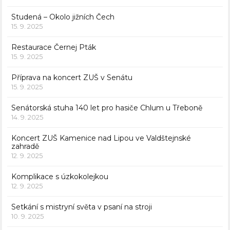
Studená – Okolo jižních Čech
15. 9. 2025
Restaurace Černej Pták
15. 9. 2025
Příprava na koncert ZUŠ v Senátu
15. 9. 2025
Senátorská stuha 140 let pro hasiče Chlum u Třeboně
14. 9. 2025
Koncert ZUŠ Kamenice nad Lipou ve Valdštejnské
zahradě
12. 9. 2025
Komplikace s úzkokolejkou
12. 9. 2025
Setkání s mistryní světa v psaní na stroji
10. 9. 2025