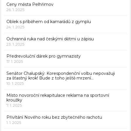
Ceny města Pelhřimov
26. 1. 2025
Oblek s příběhem od kamarádů z gymplu
24. 1. 2025
Ochranná ruka nad českými dětmi u zápisu
23. 1. 2025
Předrevoluční dárek pro gymnazisty
17. 1. 2025
Senátor Chalupský: Korespondenční volbu nepovažuji
za šťastný krok! Bude z toho ještě mrzení…
10. 1. 2025
Místo novoroční rekapitulace reklama na sportovní
kroužky
7. 1. 2025
Přivítání Nového roku bez zbytečného rachotu
1. 1. 2025