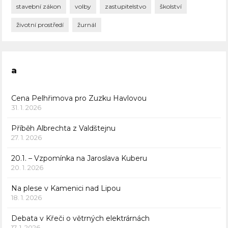
stavební zákon
volby
zastupitelstvo
školství
životní prostředí
žurnál
a
Cena Pelhřimova pro Zuzku Havlovou
31. 1. 2026
Příběh Albrechta z Valdštejnu
27. 1. 2026
20.1. – Vzpomínka na Jaroslava Kuberu
20. 1. 2026
Na plese v Kamenici nad Lipou
18. 1. 2026
Debata v Křeči o větrných elektrárnách
17. 1. 2026