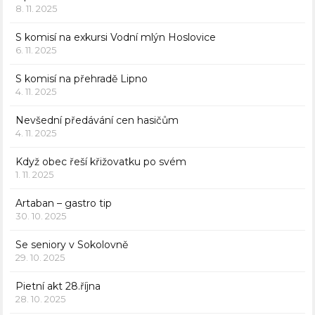
8. 11. 2025
S komisí na exkursi Vodní mlýn Hoslovice
6. 11. 2025
S komisí na přehradě Lipno
4. 11. 2025
Nevšední předávání cen hasičům
4. 11. 2025
Když obec řeší křižovatku po svém
1. 11. 2025
Artaban – gastro tip
30. 10. 2025
Se seniory v Sokolovně
29. 10. 2025
Pietní akt 28.října
28. 10. 2025