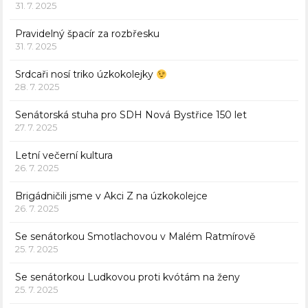
31. 7. 2025
Pravidelný špacír za rozbřesku
31. 7. 2025
Srdcaři nosí triko úzkokolejky
28. 7. 2025
Senátorská stuha pro SDH Nová Bystřice 150 let
27. 7. 2025
Letní večerní kultura
26. 7. 2025
Brigádničili jsme v Akci Z na úzkokolejce
26. 7. 2025
Se senátorkou Smotlachovou v Malém Ratmírově
25. 7. 2025
Se senátorkou Ludkovou proti kvótám na ženy
25. 7. 2025