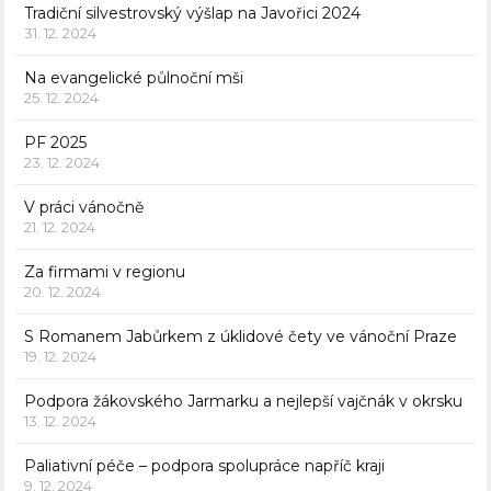
Tradiční silvestrovský výšlap na Javořici 2024
31. 12. 2024
Na evangelické půlnoční mši
25. 12. 2024
PF 2025
23. 12. 2024
V práci vánočně
21. 12. 2024
Za firmami v regionu
20. 12. 2024
S Romanem Jabůrkem z úklidové čety ve vánoční Praze
19. 12. 2024
Podpora žákovského Jarmarku a nejlepší vajčnák v okrsku
13. 12. 2024
Paliativní péče – podpora spolupráce napříč kraji
9. 12. 2024