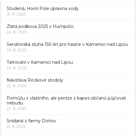
Studená, Horní Pole úpravna vody
31. 8. 2025
Zlatá podkova 2025 v Humpolci
24. 8. 2025
Senátorská stuha 150 let pro hasiče v Kamenici nad Lipou
23. 8. 2025
Tatrování v Kamenici nad Lipou
23. 8. 2025
Návštěva Rockové stodoly
22. 8. 2025
Pomůžu z vlastního, ale peníze z kapes občanů půjčovat
nebudu
22. 8. 2025
Snídaně z farmy Doňov
21. 8. 2025