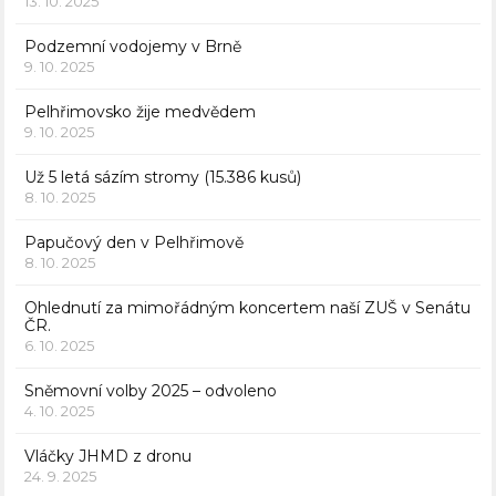
13. 10. 2025
Podzemní vodojemy v Brně
9. 10. 2025
Pelhřimovsko žije medvědem
9. 10. 2025
Už 5 letá sázím stromy (15.386 kusů)
8. 10. 2025
Papučový den v Pelhřimově
8. 10. 2025
Ohlednutí za mimořádným koncertem naší ZUŠ v Senátu
ČR.
6. 10. 2025
Sněmovní volby 2025 – odvoleno
4. 10. 2025
Vláčky JHMD z dronu
24. 9. 2025