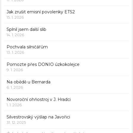
Jak zrušit emisní povolenky ETS2
15. 1. 2026
Splnil jsem další slib
14. 1. 2026
Pochvala silničářům
13. 1. 2026
Pomozte přes DONIO úzkokolejce
9. 1. 2026
Na obědě u Bernarda
6. 1. 2026
Novoroční ohňostroj v J. Hradci
1. 1. 2026
Silvestrovský výšlap na Javořici
31. 12. 2025