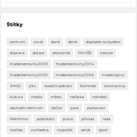
Štítky
centrum
covid
daně
deník
doplatek na bydlení
doprava
dotace
ekonomie
FM VŠE
historie
hradeckenoviny2003
hradeckenoviny2004
hradeckenoviny2005
hradeckenoviny2006
hradeczije.cz
JHMD
jhtv
koaliční jednání
Komínek
koronavirus
kultura
média
město
nežárka
náměstí
obchodní centrum
občan
park
parkování
Pelhřimov
podnikání
právo
příroda
rada
rozhlas
rozhledna
rozpočet
senát
sport