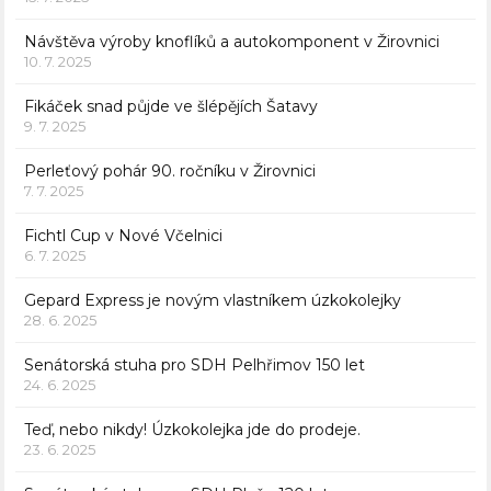
Návštěva výroby knoflíků a autokomponent v Žirovnici
10. 7. 2025
Fikáček snad půjde ve šlépějích Šatavy
9. 7. 2025
Perleťový pohár 90. ročníku v Žirovnici
7. 7. 2025
Fichtl Cup v Nové Včelnici
6. 7. 2025
Gepard Express je novým vlastníkem úzkokolejky
28. 6. 2025
Senátorská stuha pro SDH Pelhřimov 150 let
24. 6. 2025
Teď, nebo nikdy! Úzkokolejka jde do prodeje.
23. 6. 2025