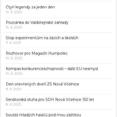
Čtyři legendy za jeden den
14. 6. 2025
Pozvánka do Valdštejnské zahrady
14. 6. 2025
Stop experimentům na žácích a školách
11. 6. 2025
Rozhovor pro Magazín Humpolec
10. 6. 2025
Kompas konkurenceschopnosti – další EU nesmysl
10. 6. 2025
Den otevřených dveří ZŠ Nová Včelnice
8. 6. 2025
Senátorská stuha pro SDH Nová Včelnice 150 let
8. 6. 2025
Soutěž mladých hasičů pod mou záštitou