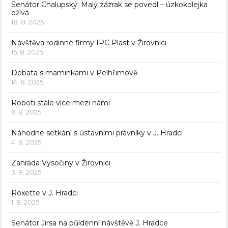
Senátor Chalupský: Malý zázrak se povedl – úzkokolejka
ožívá
18. 8. 2025
Návštěva rodinné firmy IPC Plast v Žirovnici
15. 8. 2025
Debata s maminkami v Pelhřimově
14. 8. 2025
Roboti stále více mezi námi
6. 8. 2025
Náhodné setkání s ústavními právníky v J. Hradci
4. 8. 2025
Zahrada Vysočiny v Žirovnici
3. 8. 2025
Roxette v J. Hradci
1. 8. 2025
Senátor Jirsa na půldenní návštěvě J. Hradce