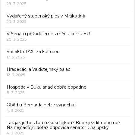
29. 3. 2025
Vydařený studenský ples v Mrákotíně
23. 3. 2025
V Senátu požadujeme změnu kurzu EU
20. 3. 2025
V elektroTAXI za kulturou
17. 3. 2025
Hradečáci a Valdštejnský palác
12. 3. 2025
Hospoda v Buku snad dobře dopadne
8. 3. 2025
Oběd u Bernarda nelze vynechat
4. 3. 2025
Tak jak je to s tou úzkokolejkou? Bude jezdit nebo ne?
Na nejčastější dotaz odpovídá senátor Chalupský
4. 3. 2025