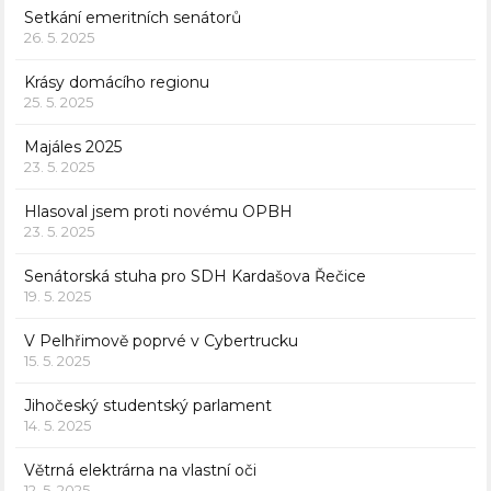
Setkání emeritních senátorů
26. 5. 2025
Krásy domácího regionu
25. 5. 2025
Majáles 2025
23. 5. 2025
Hlasoval jsem proti novému OPBH
23. 5. 2025
Senátorská stuha pro SDH Kardašova Řečice
19. 5. 2025
V Pelhřimově poprvé v Cybertrucku
15. 5. 2025
Jihočeský studentský parlament
14. 5. 2025
Větrná elektrárna na vlastní oči
12. 5. 2025