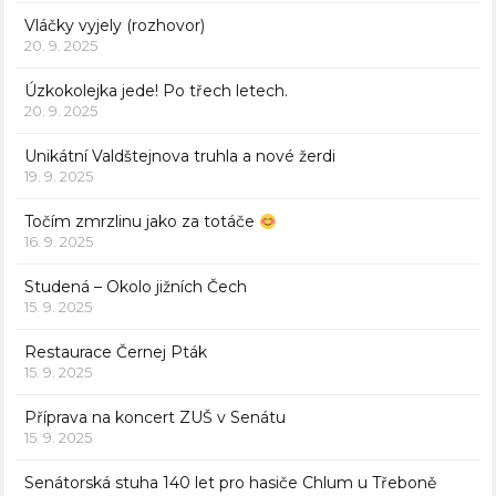
Vláčky vyjely (rozhovor)
20. 9. 2025
Úzkokolejka jede! Po třech letech.
20. 9. 2025
Unikátní Valdštejnova truhla a nové žerdi
19. 9. 2025
Točím zmrzlinu jako za totáče
16. 9. 2025
Studená – Okolo jižních Čech
15. 9. 2025
Restaurace Černej Pták
15. 9. 2025
Příprava na koncert ZUŠ v Senátu
15. 9. 2025
Senátorská stuha 140 let pro hasiče Chlum u Třeboně