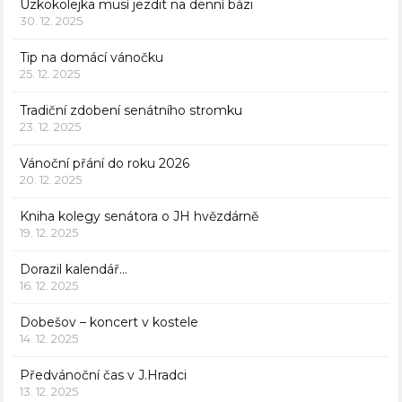
Úzkokolejka musí jezdit na denní bázi
30. 12. 2025
Tip na domácí vánočku
25. 12. 2025
Tradiční zdobení senátního stromku
23. 12. 2025
Vánoční přání do roku 2026
20. 12. 2025
Kniha kolegy senátora o JH hvězdárně
19. 12. 2025
Dorazil kalendář…
16. 12. 2025
Dobešov – koncert v kostele
14. 12. 2025
Předvánoční čas v J.Hradci
13. 12. 2025