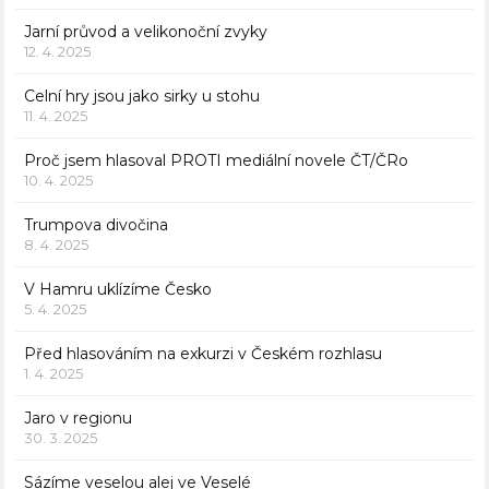
Jarní průvod a velikonoční zvyky
12. 4. 2025
Celní hry jsou jako sirky u stohu
11. 4. 2025
Proč jsem hlasoval PROTI mediální novele ČT/ČRo
10. 4. 2025
Trumpova divočina
8. 4. 2025
V Hamru uklízíme Česko
5. 4. 2025
Před hlasováním na exkurzi v Českém rozhlasu
1. 4. 2025
Jaro v regionu
30. 3. 2025
Sázíme veselou alej ve Veselé