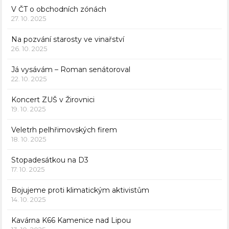
V ČT o obchodních zónách
27. 10. 2025
Na pozvání starosty ve vinařství
26. 10. 2025
Já vysávám – Roman senátoroval
22. 10. 2025
Koncert ZUŠ v Žirovnici
19. 10. 2025
Veletrh pelhřimovských firem
18. 10. 2025
Stopadesátkou na D3
17. 10. 2025
Bojujeme proti klimatickým aktivistům
14. 10. 2025
Kavárna K66 Kamenice nad Lipou