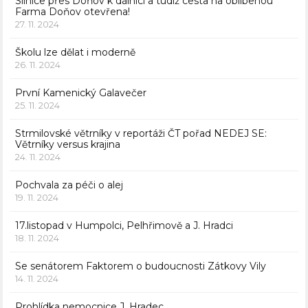
Silnice přes Doňov k dálnici a tudíž cesta na oblíbenou
Farma Doňov otevřena!
27. 11. 2024
Školu lze dělat i moderně
26. 11. 2024
První Kamenický Galavečer
25. 11. 2024
Strmilovské větrníky v reportáži ČT pořad NEDEJ SE:
Větrníky versus krajina
24. 11. 2024
Pochvala za péči o alej
19. 11. 2024
17.listopad v Humpolci, Pelhřimově a J. Hradci
18. 11. 2024
Se senátorem Faktorem o budoucnosti Zátkovy Vily
14. 11. 2024
Prohlídka nemocnice J. Hradec