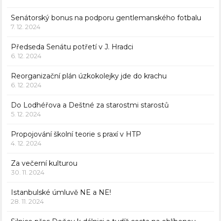
Senátorský bonus na podporu gentlemanského fotbalu
7. 12. 2024
Předseda Senátu potřetí v J. Hradci
6. 12. 2024
Reorganizační plán úzkokolejky jde do krachu
6. 12. 2024
Do Lodhéřova a Deštné za starostmi starostů
5. 12. 2024
Propojování školní teorie s praxí v HTP
4. 12. 2024
Za večerní kulturou
30. 11. 2024
Istanbulské úmluvě NE a NE!
28. 11. 2024