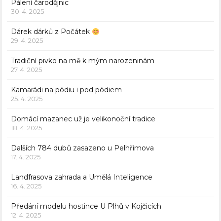
Pálení čarodějnic
30. 4. 2025
Dárek dárků z Počátek
29. 4. 2025
Tradiční pivko na mě k mým narozeninám
27. 4. 2025
Kamarádi na pódiu i pod pódiem
25. 4. 2025
Domácí mazanec už je velikonoční tradice
18. 4. 2025
Dalších 784 dubů zasazeno u Pelhřimova
17. 4. 2025
Landfrasova zahrada a Umělá Inteligence
16. 4. 2025
Předání modelu hostince U Plhů v Kojčicích
12. 4. 2025