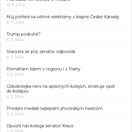
13. 11. 2024
Můj pohled na větrné elektrárny v krajině České Kanady
8. 11. 2024
Trump podruhé?
6. 11. 2024
Starosta se ptá, senátor odpovídá
6. 11. 2024
Pomáhám lidem v regionu i z Prahy
5. 11. 2024
Úzkokolejka není na správných kolejích, směřuje opět
do kolapsu
4. 11. 2024
Předání medailí nejlepším jihočeským hasičům
3. 11. 2024
Opustil nás kolega senátor Kraus
2. 11. 2024