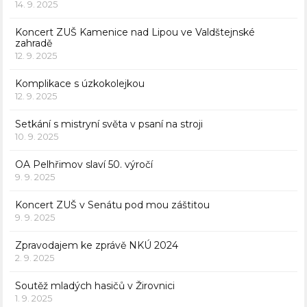
14. 9. 2025
Koncert ZUŠ Kamenice nad Lipou ve Valdštejnské
zahradě
12. 9. 2025
Komplikace s úzkokolejkou
12. 9. 2025
Setkání s mistryní světa v psaní na stroji
10. 9. 2025
OA Pelhřimov slaví 50. výročí
9. 9. 2025
Koncert ZUŠ v Senátu pod mou záštitou
9. 9. 2025
Zpravodajem ke zprávě NKÚ 2024
2. 9. 2025
Soutěž mladých hasičů v Žirovnici
1. 9. 2025