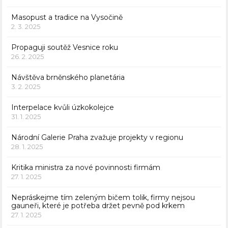
Masopust a tradice na Vysočině
2. 3. 2025
Propaguji soutěž Vesnice roku
26. 2. 2025
Návštěva brněnského planetária
3. 2. 2025
Interpelace kvůli úzkokolejce
31. 1. 2025
Národní Galerie Praha zvažuje projekty v regionu
28. 1. 2025
Kritika ministra za nové povinnosti firmám
27. 1. 2025
Nepráskejme tím zeleným bičem tolik, firmy nejsou
gauneři, které je potřeba držet pevně pod krkem
27. 1. 2025