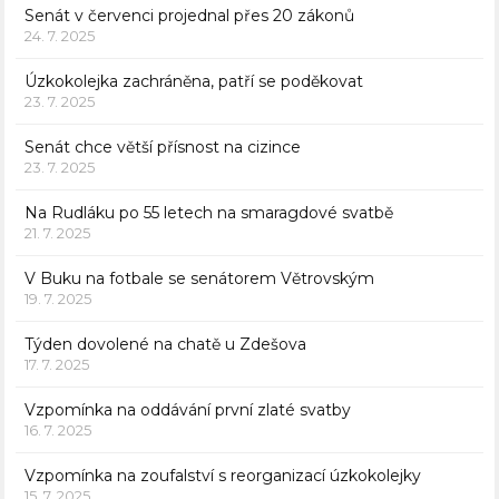
Senát v červenci projednal přes 20 zákonů
24. 7. 2025
Úzkokolejka zachráněna, patří se poděkovat
23. 7. 2025
Senát chce větší přísnost na cizince
23. 7. 2025
Na Rudláku po 55 letech na smaragdové svatbě
21. 7. 2025
V Buku na fotbale se senátorem Větrovským
19. 7. 2025
Týden dovolené na chatě u Zdešova
17. 7. 2025
Vzpomínka na oddávání první zlaté svatby
16. 7. 2025
Vzpomínka na zoufalství s reorganizací úzkokolejky
15. 7. 2025