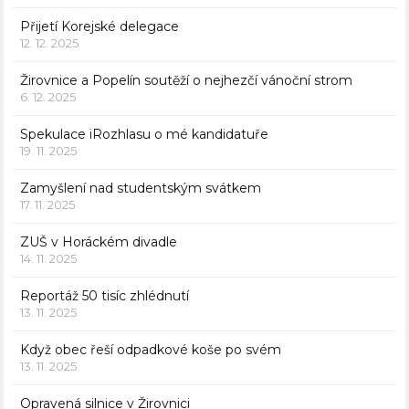
Přijetí Korejské delegace
12. 12. 2025
Žirovnice a Popelín soutěží o nejhezčí vánoční strom
6. 12. 2025
Spekulace iRozhlasu o mé kandidatuře
19. 11. 2025
Zamyšlení nad studentským svátkem
17. 11. 2025
ZUŠ v Horáckém divadle
14. 11. 2025
Reportáž 50 tisíc zhlédnutí
13. 11. 2025
Když obec řeší odpadkové koše po svém
13. 11. 2025
Opravená silnice v Žirovnici