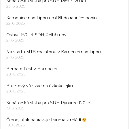
Senátorská stuha pro SDH Pleše 120 let
23. 6. 2025
Kamenice nad Lipou umí žít do ranních hodin
22. 6. 2025
Oslava 150 let SDH Pelhřimov
21. 6. 2025
Na startu MTB maratonu v Kamenici nad Lipou
21. 6. 2025
Bernard Fest v Humpolci
20. 6. 2025
Bufetový vůz zve na úzkokolejku
20. 6. 2025
Senátorská stuha pro SDH Rynárec 120 let
19. 6. 2025
Černej pták napravuje trauma z mládí
18. 6. 2025