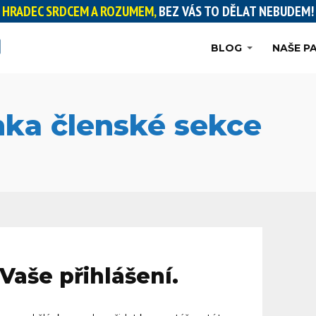
HRADEC SRDCEM A ROZUMEM,
BEZ VÁS TO DĚLAT NEBUDEM!
BLOG
NAŠE P
nka členské sekce
aše přihlášení.