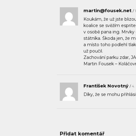
martin@fousek.net
Koukám, že už jste blizo
koalice se svěžím espri
v osobě pana ing. Mrvky 
státníka. Škoda jen, že
a místo toho podlehl t
už poučil.
Zachování parku zda
Martin Fousek – Koláčov
František Novotný
4.
Díky, že se mohu přihlás
Přidat komentář