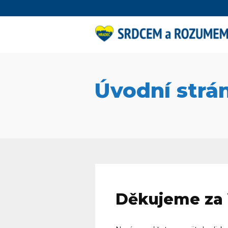
Úvodní strá
Děkujeme za V