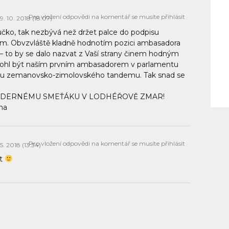
Pro vložení odpovědi na komentář se musíte přihlásit
19. 10. 2018 (18:07)
učko, tak nezbývá než držet palce do podpisu
tem. Obvzvláště kladně hodnotím pozici ambasadora
– to by se dalo nazvat z Vaší strany činem hodným
 mohl být naším prvním ambasadorem v parlamentu
laku zemanovsko-zimolovského tandemu. Tak snad se
r, JADERNÉMU SMEŤÁKU V LODHÉŘOVĚ ZMAR!
na
Pro vložení odpovědi na komentář se musíte přihlásit
 5. 2018 (13:34)
it