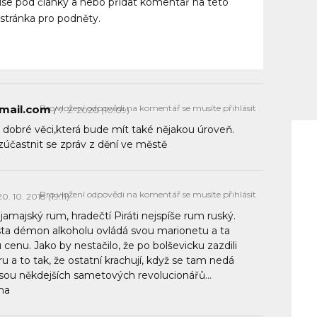
use pod články a nebo přidat komentář na této
á stránka pro podněty.
mail.com
Pro vložení odpovědi na komentář se musíte přihlásit
7. 2. 2020 (10:09)
dobré věci,která bude mít také nějakou úroveň.
zúčastnit se zpráv z dění ve městě
Pro vložení odpovědi na komentář se musíte přihlásit
20. 10. 2018 (19:11)
jí jamajský rum, hradečtí Piráti nejspíše rum ruský.
ísta démon alkoholu ovládá svou marionetu a ta
 cenu. Jako by nestačilo, že po bolševicku zazdili
 a to tak, že ostatní krachují, když se tam nedá
jsou někdejších sametových revolucionářů…
na