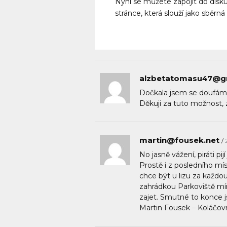
Nyní se můžete zapojit do disk
stránce, která slouží jako sběrn
alzbetatomasu47@g
Dočkala jsem se doufám 
Děkuji za tuto možnost, 
martin@fousek.net
No jasně vážení, piráti pi
Prostě i z posledního m
chce být u lizu za každou
zahrádkou Parkoviště míru
zajet. Smutné to konce 
Martin Fousek – Koláčov