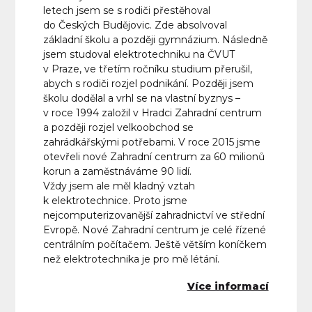
letech jsem se s rodiči přestěhoval
do Českých Budějovic. Zde absolvoval
základní školu a později gymnázium. Následně
jsem studoval elektrotechniku na ČVUT
v Praze, ve třetím ročníku studium přerušil,
abych s rodiči rozjel podnikání. Později jsem
školu dodělal a vrhl se na vlastní byznys –
v roce 1994 založil v Hradci Zahradní centrum
a později rozjel velkoobchod se
zahrádkářskými potřebami. V roce 2015 jsme
otevřeli nové Zahradní centrum za 60 milionů
korun a zaměstnáváme 90 lidí.
Vždy jsem ale měl kladný vztah
k elektrotechnice. Proto jsme
nejcomputerizovanější zahradnictví ve střední
Evropě. Nové Zahradní centrum je celé řízené
centrálním počítačem. Ještě větším koníčkem
než elektrotechnika je pro mě létání.
Více informací