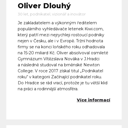
Oliver Dlouhý
30 let, podnikatel, vizionář a inovátor
Je zakladatelem a výkonným ředitelem
populárního vyhledávače letenek Kiwi.com,
který patří mezi nejrychleji rostoucí podniky
nejen v Česku, ale i v Evropě. Tržní hodnota
firmy se na konci loňského roku odhadovala
na 15-20 miliard Kč. Oliver absolvoval osmileté
Gymnázium Vítězslava Nováka v J.Hradci
a následně studoval na brněnské Newton
College. V roce 2017 získal titul „Podnikatel
roku“ v kategorii Začínající podnikatel roku.
Do Hradce se rád vrací, protože je tu větší klid
na práci a rodinnější atmosféra.
Více informací