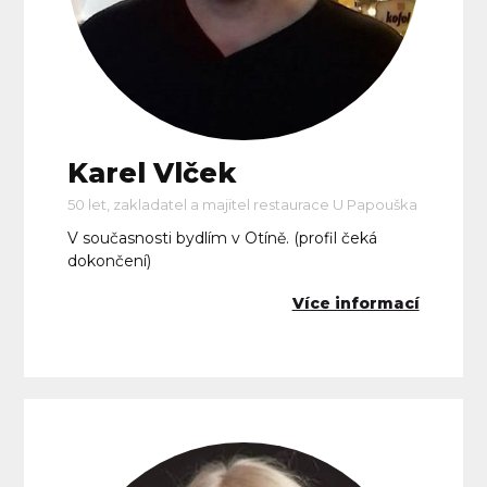
Karel Vlček
50 let, zakladatel a majitel restaurace U Papouška
V současnosti bydlím v Otíně. (profil čeká
dokončení)
Více informací