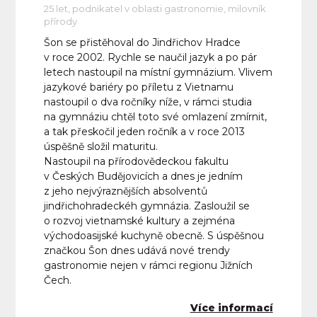
25 let, podnikatel v oblasti gastronomie, milovník
přírody
Šon se přistěhoval do Jindřichov Hradce
v roce 2002. Rychle se naučil jazyk a po pár
letech nastoupil na místní gymnázium. Vlivem
jazykové bariéry po příletu z Vietnamu
nastoupil o dva ročníky níže, v rámci studia
na gymnáziu chtěl toto své omlazení zmírnit,
a tak přeskočil jeden ročník a v roce 2013
úspěšně složil maturitu.
Nastoupil na přírodovědeckou fakultu
v Českých Budějovicích a dnes je jedním
z jeho nejvýraznějších absolventů
jindřichohradeckéh gymnázia. Zasloužil se
o rozvoj vietnamské kultury a zejména
východoasijské kuchyně obecně. S úspěšnou
značkou Šon dnes udává nové trendy
gastronomie nejen v rámci regionu Jižních
Čech.
Více informací