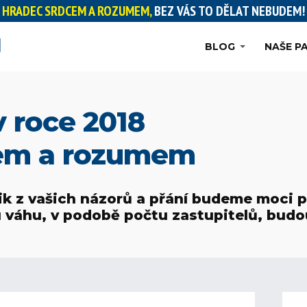
HRADEC SRDCEM A ROZUMEM,
BEZ VÁS TO DĚLAT NEBUDEM!
BLOG
NAŠE P
 roce 2018
em a rozumem
lik z vašich názorů a přání budeme moci 
u váhu, v podobě počtu zastupitelů, budo