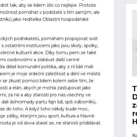
dnit tak, aby se lidem žilo co nejlépe. Protože
em možnost pomáhat v podstatě s tím samým, ale
tníků jako ředitelka Oblastní hospodářské
adeckých podnikatelů, pomáhám propojovat svět
 s ostatními institucemi jako jsou školy, spolky,
společné kulturní akce. Díky tomu jsem se také
mi osobnostmi a získávat další cenné
a dělat komunální politika, aby z ní lidé měli
arem je moje srdeční záležitost a dění ve městě
m se zkusit pomoci lidem kolem sebe tím, že
T
sti a elán, abych je mohla zastupovat jako
imi, za ně a aby starostí pro nás všechny ve
D
ali dohromady partu fajn lidí, spíš odborníků,
z
i se do toho. A když toho někdy bude moc,
r
e záliby, kterými jsou sport, kultura a hlavně
H
sta je od slova starat se, ne starosti přidělávat.
Na