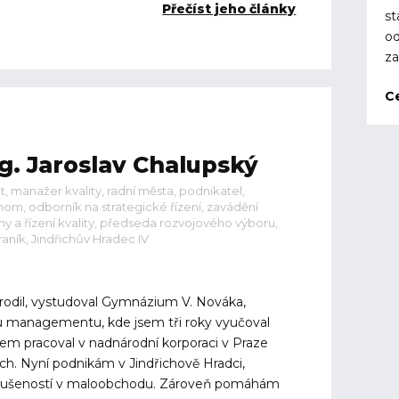
Přečíst jeho články
st
od
za
C
g. Jaroslav Chalupský
et, manažer kvality, radní města, podnikatel,
om, odborník na strategické řízení, zavádění
y a řízení kvality, předseda rozvojového výboru,
raník, Jindřichův Hradec IV
arodil, vystudoval Gymnázium V. Nováka,
u managementu, kde jsem tři roky vyučoval
sem pracoval v nadnárodní korporaci v Praze
ch. Nyní podnikám v Jindřichově Hradci,
 zkušeností v maloobchodu. Zároveň pomáhám