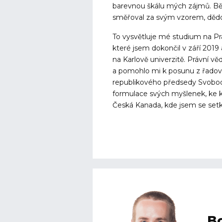
barevnou škálu mých zájmů. Běh
směřoval za svým vzorem, děd
To vysvětluje mé studium na Prá
které jsem dokončil v září 2019
na Karlově univerzitě. Právní vě
a pomohlo mi k posunu z řadové
republikového předsedy Svobodn
formulace svých myšlenek, ke
Česká Kanada, kde jsem se setka
Bc