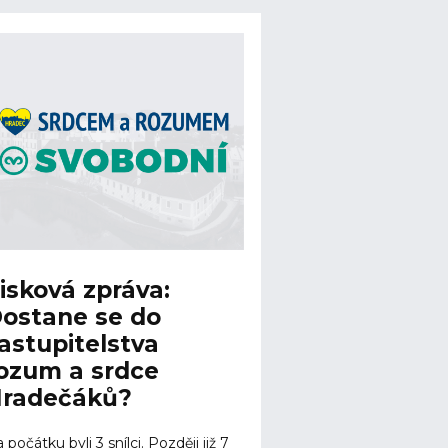
isková zpráva:
ostane se do
astupitelstva
ozum a srdce
radečáků?
 počátku byli 3 snílci. Později již 7