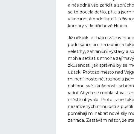
a následně vše zařídit a zprůcho
se to docela dařilo, přijala js
v komunitě podnikatelů a živnos
komory v Jindřichově Hradci.
Již několik let hájím zájmy hr
podnikání s tím na radnici a také
veletrhy, zahraniční výstavy a 
mohla setkat s mnoha zajímavý
zkušenosti, jak správně by se měl
užitek. Protože město nad Vajg
mi není lhostejné, rozhodla jse
nabídnu své zkušenosti, schopno
radní. Abych se mohla starat s n
městě ubývalo. Proto jsme také d
nezatížených minulostí a pustil
pomáhají mi nabrat nové síly moj
zahrada. Zastávám názor, že staro