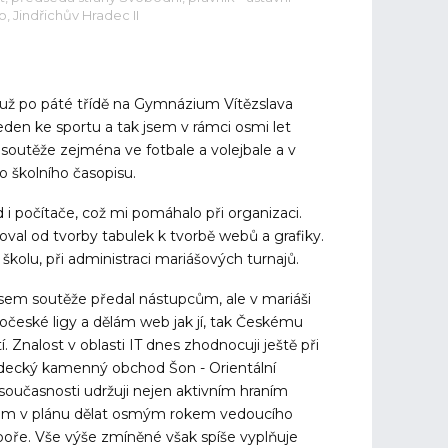
o, Jindřichův Hradec II
už po páté třídě na Gymnázium Vítězslava
den ke sportu a tak jsem v rámci osmi let
soutěže zejména ve fotbale a volejbale a v
do školního časopisu.
i počítače, což mi pomáhalo při organizaci.
oval od tvorby tabulek k tvorbě webů a grafiky.
školu, při administraci mariášových turnajů.
jsem soutěže předal nástupcům, ale v mariáši
hočeské ligy a dělám web jak jí, tak Českému
 Znalost v oblasti IT dnes zhodnocuji ještě při
adecký kamenný obchod Šon - Orientální
současnosti udržuji nejen aktivním hraním
ě mám v plánu dělat osmým rokem vedoucího
oře. Vše výše zmíněné však spíše vyplňuje