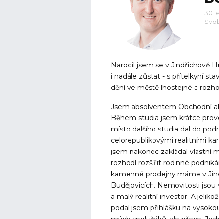
30 l
Svob
Narodil jsem se v Jindřichově H
i nadále zůstat - s přítelkyní 
dění ve městě lhostejné a rozho
Jsem absolventem Obchodní a
Během studia jsem krátce provo
místo dalšího studia dal do podn
celorepublikovými realitními k
jsem nakonec zakládal vlastní 
rozhodl rozšířit rodinné podnik
kamenné prodejny máme v Jind
Budějovicích. Nemovitosti jsou 
a malý realitní investor. A jeliko
podal jsem přihlášku na vysokou 