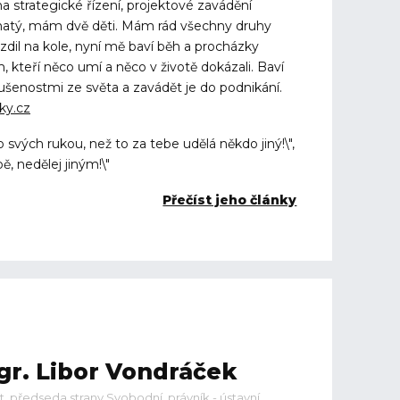
a strategické řízení, projektové zavádění
enatý, mám dvě děti. Mám rád všechny druhy
zdil na kole, nyní mě baví běh a procházky
kteří něco umí a něco v životě dokázali. Baví
ušenostmi ze světa a zavádět je do podnikání.
ky.cz
 svých rukou, než to za tebe udělá někdo jiný!\",
obě, nedělej jiným!\"
Přečíst jeho články
r. Libor Vondráček
et, předseda strany Svobodní, právník - ústavní