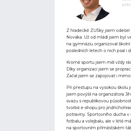
práv
Z hradecké ZUŠky jsem odešel 
Nováka. Už od mládí jsem byl ve
na gymnáziu organizoval školní 
posledních letech o nich psal i 
Kromě sportu jsem měl vždy rád 
Díky organizaci jsem se proprac
Začal jsem se zapojovat i mimo 
Při přestupu na vysokou školu 
jsem povýšil na organizátora Ji
svazu s republikovou působností.
tvorbě e-shopu pro jindřichohr
potraviny. Sportovního ducha v 
fotbalu a volejbalu, ale v lét
na sportovním příměstském táb