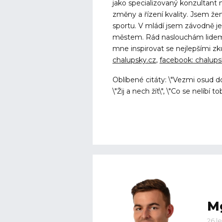
jako specializovaný konzultant n
změny a řízení kvality. Jsem ž
sportu. V mládí jsem závodně je
městem. Rád naslouchám lidem, 
mne inspirovat se nejlepšími zk
chalupsky.cz
,
facebook: chalups
Oblíbené citáty: \"Vezmi osud do
\"Žij a nech žít\", \"Co se nelíbí t
Mg
26 l