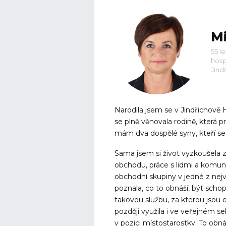
Mi
55 l
hosp
Jind
Narodila jsem se v Jindřichově 
se plně věnovala rodině, která 
mám dva dospělé syny, kteří se
Sama jsem si život vyzkoušela z
obchodu, práce s lidmi a komu
obchodní skupiny v jedné z nej
poznala, co to obnáší, být scho
takovou službu, za kterou jsou 
později využila i ve veřejném s
v pozici místostarostky. To obnáš