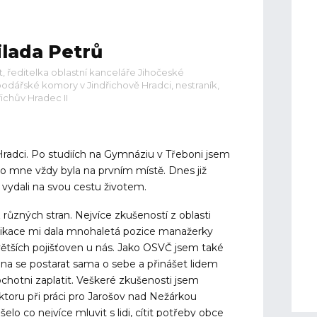
lada Petrů
et, ředitelka oblastní kanceláře Jihočeské
odářské komory v Jindřichově Hradci, nestraník,
řichův Hradec II
Hradci. Po studiích na Gymnáziu v Třeboni jsem
pro mne vždy byla na prvním místě. Dnes již
 vydali na svou cestu životem.
 různých stran. Nejvíce zkušeností z oblasti
nikace mi dala mnohaletá pozice manažerky
větších pojišťoven u nás. Jako OSVČ jsem také
pna se postarat sama o sebe a přinášet lidem
ochotni zaplatit. Veškeré zkušenosti jsem
ektoru při práci pro Jarošov nad Nežárkou
elo co nejvíce mluvit s lidi, cítit potřeby obce