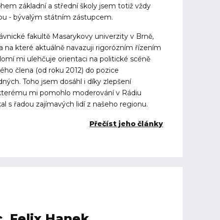
em základní a střední školy jsem totiž vždy
ou - bývalým státním zástupcem.
vnické fakultě Masarykovy univerzity v Brně,
 a na které aktuálně navazuji rigorózním řízením
domí mi ulehčuje orientaci na politické scéně
ho člena (od roku 2012) do pozice
ých. Toho jsem dosáhl i díky zlepšení
 kterému mi pomohlo moderování v Rádiu
l s řadou zajímavých lidí z našeho regionu.
Přečíst jeho články
. Felix Hanek