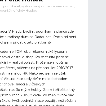
et, podnikatel, vystudovaný odhadce nemovitostí,
odní, Jindřichův Hradec I
radci. V Hradci bydlím, podnikám a plánuji zde
stavíme rodinný dům na Radouňce. Proto mi není
dl jsem přidat k této platformě.
kademie TGM, obor Ekonomické lyceum.
zoval vlastní e-shop. Po maturitě jsem se
ikání v realitní oblasti. Prošel jsem dvěma
ancelářemi, přičemž na přelomu let 2016/2017
místní a malou RK. Nakonec jsem se však
ání. Aktuálně se tedy živím maloobchodem -
řichově Hradci a v Českých
však i nadále mým hobby. Jsem i příležitostný
ž jsem v roce 2015 již věděl, co mě v životě baví,
školu. Kvůli podnikání sice později, než většina