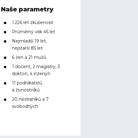
Naše parametry
1.226 let zkušeností
Průměrný věk 45 let
Nejmladší 19 let,
nejstarší 85 let
6 žen a 21 mužů
1 docent, 2 magistry, 3
doktoři, 4 inženýři
11 podnikatelů
a živnostníků
20 nestraníků a 7
svobodných