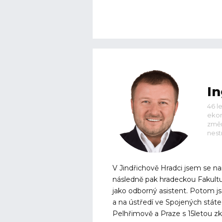
In
46 l
ekon
změn
nest
V Jindřichově Hradci jsem se n
následně pak hradeckou Fakult
jako odborný asistent. Potom j
a na ústředí ve Spojených státe
Pelhřimově a Praze s 15letou